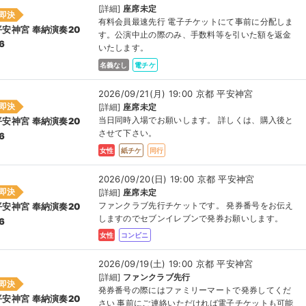
[詳細]
座席未定
即決
有料会員最速先行 電子チケットにて事前に分配しま
平安神宮 奉納演奏20
す。公演中止の際のみ、手数料等を引いた額を返金
6
いたします。
名義なし
電チケ
2026/09/21(月) 19:00 京都 平安神宮
即決
[詳細]
座席未定
当日同時入場でお願いします。 詳しくは、購入後と
平安神宮 奉納演奏20
させて下さい。
6
女性
紙チケ
同行
2026/09/20(日) 19:00 京都 平安神宮
即決
[詳細]
座席未定
ファンクラブ先行チケットです。 発券番号をお伝え
平安神宮 奉納演奏20
しますのでセブンイレブンで発券お願いします。
6
女性
コンビニ
2026/09/19(土) 19:00 京都 平安神宮
[詳細]
ファンクラブ先行
即決
発券番号の際にはファミリーマートで発券してくだ
平安神宮 奉納演奏20
さい 事前にご連絡いただければ電子チケットも可能