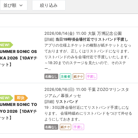
並び順
絞り込み
2026/08/14(金) 11:00 大阪 万博記念公園
[詳細]
当日19時頃会場付近でリストバンド手渡し
NEW!
アプリの仕様上チケットの種類が紙チケットとなっ
ておりますが、正しくはリストバンドになります。
UMMER SONIC OS
リストバンドのみを会場付近で手渡しいたします。
KA 2026【1DAYチ
～18:20までのステージを見たいので、そのステ
ケット】
ー...
名義なし
主催者
紙チケ
手渡し
2026/08/16(日) 11:00 千葉 ZOZOマリンスタ
ジアム／幕張メッセ
NEW!
即決
[詳細]
リストバンド
UMMER SONIC TO
19：30以降会場付近にてリストバンド手渡しにな
YO 2026【1DAYチ
ります。 会場時緩めにリストバンドをつけて外せる
ケット】
ようにしておきます。
名義なし
紙チケ
手渡し