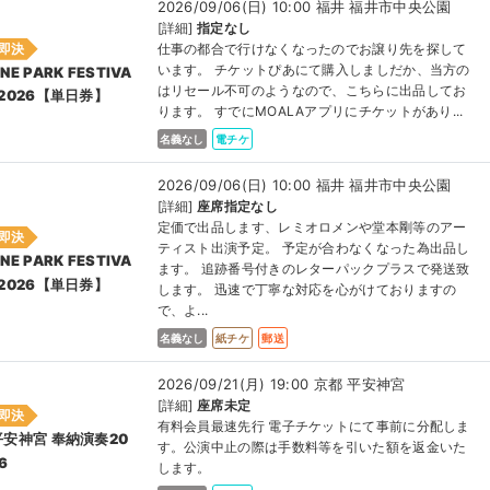
2026/09/06(日) 10:00 福井 福井市中央公園
[詳細]
指定なし
即決
仕事の都合で行けなくなったのでお譲り先を探して
います。 チケットぴあにて購入しましだか、当方の
NE PARK FESTIVA
はリセール不可のようなので、こちらに出品してお
L2026【単日券】
ります。 すでにMOALAアプリにチケットがあり...
名義なし
電チケ
2026/09/06(日) 10:00 福井 福井市中央公園
[詳細]
座席指定なし
定価で出品します、レミオロメンや堂本剛等のアー
即決
ティスト出演予定。 予定が合わなくなった為出品し
NE PARK FESTIVA
ます。 追跡番号付きのレターパックプラスで発送致
L2026【単日券】
します。 迅速で丁寧な対応を心がけておりますの
で、よ...
名義なし
紙チケ
郵送
2026/09/21(月) 19:00 京都 平安神宮
[詳細]
座席未定
即決
有料会員最速先行 電子チケットにて事前に分配しま
平安神宮 奉納演奏20
す。公演中止の際は手数料等を引いた額を返金いた
6
します。