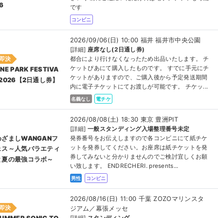
6
です
コンビニ
2026/09/06(日) 10:00 福井 福井市中央公園
[詳細]
座席なし(2日通し券)
即決
都合により行けなくなったため出品いたします。 チ
ケットぴあにて購入したものです。 すでに手元にチ
NE PARK FESTIVA
ケットがありますので、ご購入後から予定発送期間
L2026【2日通し券】
内に電子チケットにてお渡しが可能です。 チケッ...
名義なし
電チケ
2026/08/08(土) 18:30 東京 豊洲PIT
[詳細]
一般スタンディング入場整理番号未定
めざましWANGANフ
発券番号をお伝えしますので各コンビニにて紙チケ
ットを発券してください。お座席は紙チケットを発
ェス～人気バラエティ
券してみないと分かりませんのでご検討宜しくお願
と夏の最強コラボ～
い致します。 ENDRECHERI. presents...
男性
コンビニ
2026/08/16(日) 11:00 千葉 ZOZOマリンスタ
即決
ジアム／幕張メッセ
[詳細]
スタンディング