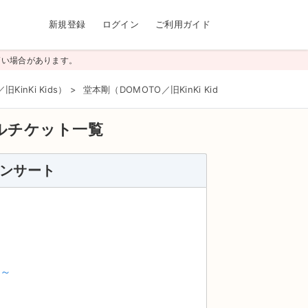
新規登録
ログイン
ご利用ガイド
高い場合があります。
KinKi Kids）
>
堂本剛（DOMOTO／旧KinKi Kids）
>
.ENDRECH
ルチケット一覧
コンサート
ボ～