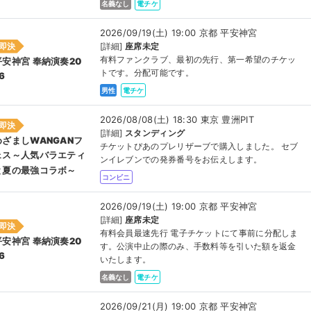
名義なし
電チケ
2026/09/19(土) 19:00 京都 平安神宮
即決
[詳細]
座席未定
有料ファンクラブ、最初の先行、第一希望のチケッ
平安神宮 奉納演奏20
トです。分配可能です。
6
男性
電チケ
2026/08/08(土) 18:30 東京 豊洲PIT
即決
[詳細]
スタンディング
めざましWANGANフ
チケットぴあのプレリザーブで購入しました。 セブ
ェス～人気バラエティ
ンイレブンでの発券番号をお伝えします。
と夏の最強コラボ～
コンビニ
2026/09/19(土) 19:00 京都 平安神宮
[詳細]
座席未定
即決
有料会員最速先行 電子チケットにて事前に分配しま
平安神宮 奉納演奏20
す。公演中止の際のみ、手数料等を引いた額を返金
6
いたします。
名義なし
電チケ
2026/09/21(月) 19:00 京都 平安神宮