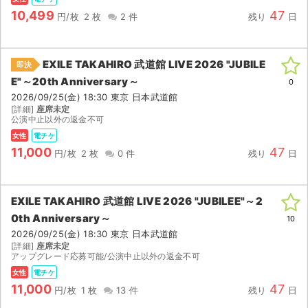
チケットジャム利用規約
10,499
47
円/枚
2 枚
2 件
残り
日
プライバシーポリシー
特定商取引法に基づく表記
EXILE TAKAHIRO 武道館 LIVE 2026 "JUBILE
即決
E"～20th Anniversary～
0
公演登録依頼
2026/09/25(金) 18:30 東京 日本武道館
[詳細]
座席未定
公演中止以外の返金不可
不正転売禁止法について
女性
電チケ
11,000
47
チケットジャムの取り組み
円/枚
2 枚
0 件
残り
日
音楽情報
EXILE TAKAHIRO 武道館 LIVE 2026 "JUBILEE"～2
0th Anniversary～
10
2026/09/25(金) 18:30 東京 日本武道館
[詳細]
座席未定
アップグレード応募可能/公演中止以外の返金不可
女性
電チケ
11,000
47
円/枚
1 枚
13 件
残り
日