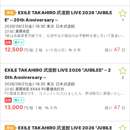
EXILE TAKAHIRO 武道館 LIVE 2026 "JUBILE
即決
E"～20th Anniversary～
1
2026/09/25(金) 18:30 東京 日本武道館
[詳細]
座席未定
1枚は名義変更可能です。 公演中止の場合のみ手数料を差し引いて返金いたします。
女性
電チケ
12,500
47
円/枚
2 枚
0 件
残り
日
EXILE TAKAHIRO 武道館 LIVE 2026 "JUBILEE"～2
0th Anniversary～
2
2026/09/25(金) 18:30 東京 日本武道館
[詳細]
座席未定 EXILE FC最速先行分
FC最速当選分です。 コメントいただけましたら、即決取引に変更いたします。
女性
電チケ
13,000
47
円/枚
1 枚
0 件
残り
日
EXILE TAKAHIRO 武道館 LIVE 2026 "JUBILE
即決