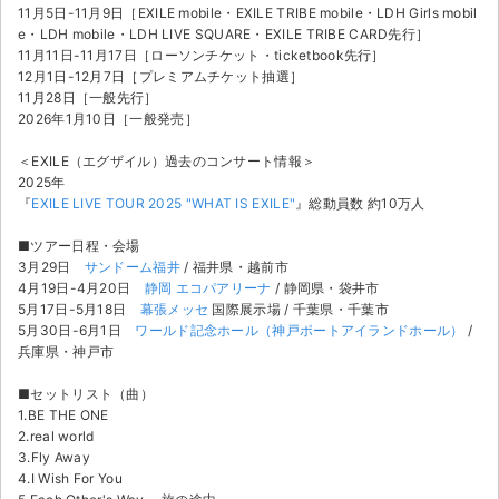
11月5日-11月9日［EXILE mobile・EXILE TRIBE mobile・LDH Girls mobil
e・LDH mobile・LDH LIVE SQUARE・EXILE TRIBE CARD先行］
11月11日-11月17日［ローソンチケット・ticketbook先行］
12月1日-12月7日［プレミアムチケット抽選］
11月28日［一般先行］
2026年1月10日［一般発売］
＜EXILE（エグザイル）過去のコンサート情報＞
2025年
『
EXILE LIVE TOUR 2025 "WHAT IS EXILE"
』総動員数 約10万人
■ツアー日程・会場
3月29日
サンドーム福井
/ 福井県・越前市
4月19日-4月20日
静岡 エコパアリーナ
/ 静岡県・袋井市
5月17日-5月18日
幕張メッセ
国際展示場 / 千葉県・千葉市
5月30日-6月1日
ワールド記念ホール（神戸ポートアイランドホール）
/
兵庫県・神戸市
■セットリスト（曲）
1.BE THE ONE
2.real world
3.Fly Away
4.I Wish For You