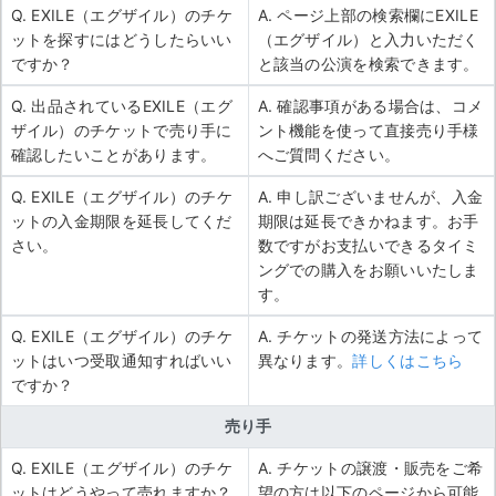
Q. EXILE（エグザイル）のチケ
A. ページ上部の検索欄にEXILE
ットを探すにはどうしたらいい
（エグザイル）と入力いただく
ですか？
と該当の公演を検索できます。
Q. 出品されているEXILE（エグ
A. 確認事項がある場合は、コメ
ザイル）のチケットで売り手に
ント機能を使って直接売り手様
確認したいことがあります。
へご質問ください。
Q. EXILE（エグザイル）のチケ
A. 申し訳ございませんが、入金
ットの入金期限を延長してくだ
期限は延長できかねます。お手
さい。
数ですがお支払いできるタイミ
ングでの購入をお願いいたしま
す。
Q. EXILE（エグザイル）のチケ
A. チケットの発送方法によって
ットはいつ受取通知すればいい
異なります。
詳しくはこちら
ですか？
売り手
Q. EXILE（エグザイル）のチケ
A. チケットの譲渡・販売をご希
ットはどうやって売れますか？
望の方は以下のページから可能