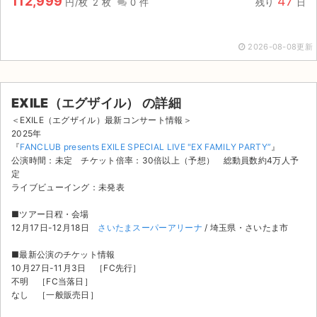
112,999
47
円/枚
2 枚
0 件
残り
日
2026-08-08更新
EXILE（エグザイル） の詳細
＜EXILE（エグザイル）最新コンサート情報＞
2025年
『
FANCLUB presents EXILE SPECIAL LIVE "EX FAMILY PARTY”
』
公演時間：未定 チケット倍率：30倍以上（予想） 総動員数約4万人予
定
ライブビューイング：未発表
■ツアー日程・会場
12月17日-12月18日
さいたまスーパーアリーナ
/ 埼玉県・さいたま市
■最新公演のチケット情報
10月27日-11月3日 ［FC先行］
不明 ［FC当落日］
なし ［一般販売日］