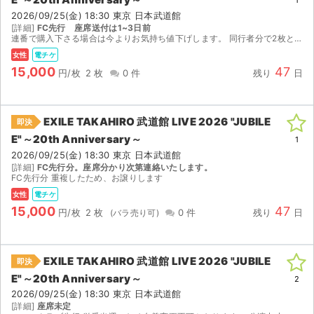
1
2026/09/25(金) 18:30 東京 日本武道館
[詳細]
FC先行 座席送付は1~3日前
連番で購入下さる場合は今よりお気持ち値下げします。 同行者分で2枚とも名義変更可能です。 なおどちらか1名は券面番号は異なります
女性
電チケ
15,000
47
円/枚
2 枚
0 件
残り
日
EXILE TAKAHIRO 武道館 LIVE 2026 "JUBILE
即決
E"～20th Anniversary～
1
2026/09/25(金) 18:30 東京 日本武道館
[詳細]
FC先行分。座席分かり次第連絡いたします。
FC先行分 重複したため、お譲りします
女性
電チケ
15,000
47
円/枚
2 枚
0 件
残り
日
EXILE TAKAHIRO 武道館 LIVE 2026 "JUBILE
即決
E"～20th Anniversary～
2
2026/09/25(金) 18:30 東京 日本武道館
[詳細]
座席未定