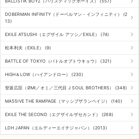
keyboard_arrow_right
BALLISTIK BOYZ（バリスティックボーイズ） (557)
DOBERMAN INFINITY（ドーベルマン・インフィニティ） (2
keyboard_arrow_right
13)
keyboard_arrow_right
EXILE ATSUSHI（エグザイル アツシ／EXILE） (74)
keyboard_arrow_right
松本利夫（EXILE） (9)
keyboard_arrow_right
BATTLE OF TOKYO（バトルオブトウキョウ） (321)
keyboard_arrow_right
HiGH＆LOW（ハイアンドロー） (230)
keyboard_arrow_right
登坂広臣（ØMI／オミ／三代目 J SOUL BROTHERS） (348)
keyboard_arrow_right
MA55IVE THE RAMPAGE（マッシブザランペイジ） (140)
keyboard_arrow_right
EXILE THE SECOND（エグザイルザセカンド） (268)
keyboard_arrow_right
LDH JAPAN（エルディーエイチジャパン） (2013)