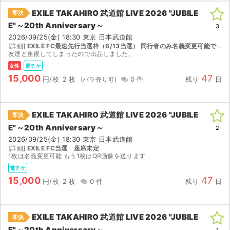
EXILE TAKAHIRO 武道館 LIVE 2026 "JUBILE
即決
E"～20th Anniversary～
3
2026/09/25(金) 18:30 東京 日本武道館
[詳細]
EXILE FC最速先行当選枠（6/13当選） 同行者のみ名義変更可能です。もう1枚は QRコード画像でのお取引となります。
友達と重複してしまったので出品しました。
女性
電チケ
15,000
47
円/枚
2 枚
0 件
残り
日
EXILE TAKAHIRO 武道館 LIVE 2026 "JUBILE
即決
E"～20th Anniversary～
2
2026/09/25(金) 18:30 東京 日本武道館
[詳細]
EXILE FC当選 座席未定
1枚は名義変更可能 もう1枚はQR画像を送ります
電チケ
15,000
47
円/枚
2 枚
0 件
残り
日
EXILE TAKAHIRO 武道館 LIVE 2026 "JUBILE
即決
E"～20th Anniversary～