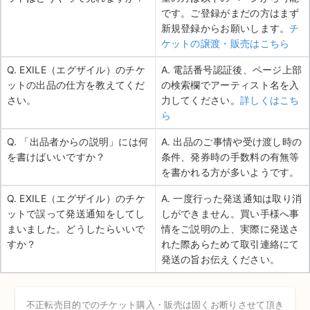
です。ご登録がまだの方はまず
新規登録からお願いします。
チ
ケットの譲渡・販売はこちら
Q. EXILE（エグザイル）のチケ
A. 電話番号認証後、ページ上部
ットの出品の仕方を教えてくだ
の検索欄でアーティスト名を入
さい。
力してください。
詳しくはこち
ら
Q. 「出品者からの説明」には何
A. 出品のご事情や受け渡し時の
を書けばいいですか？
条件、発券時の手数料の有無等
を書かれる方が多いようです。
Q. EXILE（エグザイル）のチケ
A. 一度行った発送通知は取り消
ットで誤って発送通知をしてし
しができません。買い手様へ事
まいました。どうしたらいいで
情をご説明の上、実際に発送さ
すか？
れた際あらためて取引連絡にて
発送の旨お伝えください。
不正転売目的でのチケット購入・販売は固くお断りさせて頂き