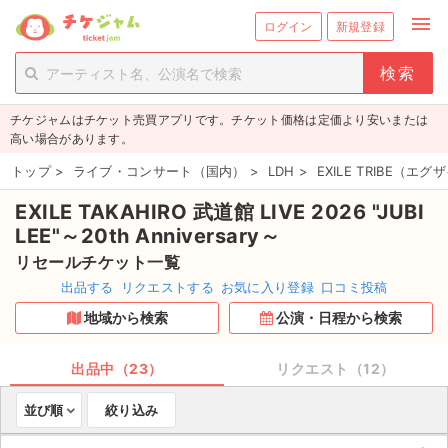
menu
ログイン
新規登録
person_add
exit_to_app
新規会員登録
ログイン
チケジャムはチケット売買アプリです。チケット価格は定価より安いまたは
チケットを探す
高い場合があります。
新着チケット
トップ
>
ライブ・コンサート（国内）
>
LDH
>
EXILE TRIBE（
EXILE TAKAHIRO 武道館 LIVE 2026 "JUBI
値下げしたチケット
LEE"～20th Anniversary～
都道府県からチケットを探す
リセールチケット一覧
出品する
リクエストする
お気に入り登録
口コミ投稿
もうすぐ開催のチケット
地域から検索
公演・日程から検索
チケットのリクエスト一覧
出品中（23）
リクエスト（12）
取扱チケット
並び順
絞り込み
ライブ・コンサート（国内）