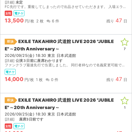
[詳細]
未定
FC先行です。重複してしまったので出品させていただきます。 入場エラー、ランダムエラーなどの返品・返金不可能となっております。また、バラ売り不可能となっています。ご了承ください。
女性
電チケ
13,500
47
円/枚
2 枚
6 件
残り
日
EXILE TAKAHIRO 武道館 LIVE 2026 "JUBILE
即決
E"～20th Anniversary～
7
2026/09/25(金) 18:30 東京 日本武道館
[詳細]
公演３日前に座席わかります
ファンクラブ最速先行で当選しました。 同行者枠なので名義変更可能です。 よろしくお願いします。
電チケ
14,000
47
円/枚
1 枚
0 件
残り
日
EXILE TAKAHIRO 武道館 LIVE 2026 "JUBILE
即決
E"～20th Anniversary～
1
2026/09/25(金) 18:30 東京 日本武道館
[詳細]
座席3日前です
女性
電チケ