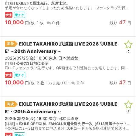
[詳細]
EXILE FC最速先行。座席未定。
予定が合わなくなってしまったため出品いたします。 ファンクラブ先行で当選したチケットです。 【お渡し方法】 電子チケットのQRコードを取引連絡でお送りします。 【注意事項】 公演が中止となっ...
女性
電チケ
10,000
47
円/枚
1 枚
0 件
残り
日
EXILE TAKAHIRO 武道館 LIVE 2026 "JUBILE
即決
E"～20th Anniversary～
2
2026/09/25(金) 18:30 東京 日本武道館
[詳細]
公演の3日前に表示
EXILEファンクラブ先行です。QR画像を取引連絡にてお送りします。同行者のみ名義変更可能です。取引連絡にてメールアドレスをご教示ください。 ランダムエラー対応不可です。
女性
電チケ
10,000
47
円/枚
2 枚
0 件
残り
日
EXILE TAKAHIRO 武道館 LIVE 2026 "JUBILE
即決
サイト情報
E"～20th Anniversary～
3
2026/09/25(金) 18:30 東京 日本武道館
[詳細]
♠ EXILE OFFICIAL FANCLUB超最速先行一次（6/13当選チケット） 全席指定
チケットジャム運営会社
※公演日の2～3日前までに申込者分はQRコード画像を取引連絡でお送りいたします。また、同行者分チケットはチケットブックにご登録のメールアドレスをご連絡いただければ分配させていただきます。 ...
女性
電チケ