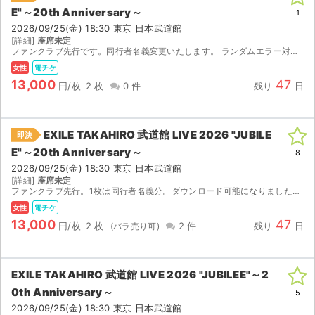
E"～20th Anniversary～
1
2026/09/25(金) 18:30 東京 日本武道館
[詳細]
座席未定
ファンクラブ先行です。同行者名義変更いたします。 ランダムエラー対応不可です。公演中止の際には、手数料等を差し引いた額を返金させていただきます。
女性
電チケ
13,000
47
円/枚
2 枚
0 件
残り
日
EXILE TAKAHIRO 武道館 LIVE 2026 "JUBILE
即決
E"～20th Anniversary～
8
2026/09/25(金) 18:30 東京 日本武道館
[詳細]
座席未定
ファンクラブ先行。1枚は同行者名義分。ダウンロード可能になりましたらQRコードをお送りします。
女性
電チケ
13,000
47
円/枚
2 枚
2 件
残り
日
EXILE TAKAHIRO 武道館 LIVE 2026 "JUBILEE"～2
0th Anniversary～
5
2026/09/25(金) 18:30 東京 日本武道館