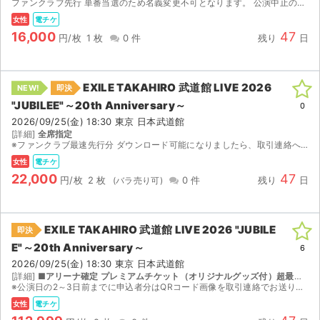
ファンクラブ先行 単番当選のため名義変更不可となります。 公演中止の場合のみ返金対応いたします。
女性
電チケ
16,000
47
円/枚
1 枚
0 件
残り
日
EXILE TAKAHIRO 武道館 LIVE 2026
NEW!
即決
"JUBILEE"～20th Anniversary～
0
2026/09/25(金) 18:30 東京 日本武道館
[詳細]
全席指定
※ファンクラブ最速先行分 ダウンロード可能になりましたら、取引連絡へQRコードの添付をさせていただく予定です。 もう1枚は名義変更可能になりますので、こちらの連絡を待たずにチケットブック登録...
女性
電チケ
22,000
47
円/枚
2 枚
0 件
残り
日
EXILE TAKAHIRO 武道館 LIVE 2026 "JUBILE
即決
E"～20th Anniversary～
6
2026/09/25(金) 18:30 東京 日本武道館
[詳細]
■アリーナ確定 プレミアムチケット（オリジナルグッズ付）超最速（7/18アプグレ１次当選分）★ EXILE OFFICIAL FANCLUB超最速先行（6/13当選） 全席指定
※公演日の2～3日前までに申込者分はQRコード画像を取引連絡でお送りいたします。また、同行者分チケットはチケットブックにご登録のメールアドレスをご連絡いただければ分配させていただきます。 ...
女性
電チケ