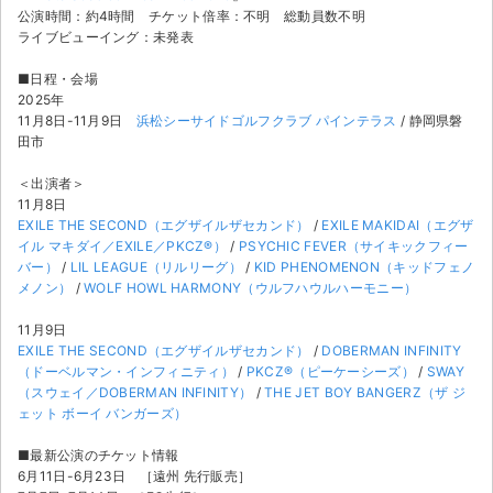
公演時間：約4時間 チケット倍率：不明 総動員数不明
ライブビューイング：未発表
■日程・会場
2025年
11月8日-11月9日
浜松シーサイドゴルフクラブ パインテラス
/ 静岡県磐
田市
＜出演者＞
11月8日
EXILE THE SECOND（エグザイルザセカンド）
/
EXILE MAKIDAI（エグザ
イル マキダイ／EXILE／PKCZ®）
/
PSYCHIC FEVER（サイキックフィー
バー）
/
LIL LEAGUE（リルリーグ）
/
KID PHENOMENON（キッドフェノ
メノン）
/
WOLF HOWL HARMONY（ウルフハウルハーモニー）
11月9日
EXILE THE SECOND（エグザイルザセカンド）
/
DOBERMAN INFINITY
（ドーベルマン・インフィニティ）
/
PKCZ®（ピーケーシーズ）
/
SWAY
（スウェイ／DOBERMAN INFINITY）
/
THE JET BOY BANGERZ（ザ ジ
ェット ボーイ バンガーズ）
■最新公演のチケット情報
6月11日-6月23日 ［遠州 先行販売］