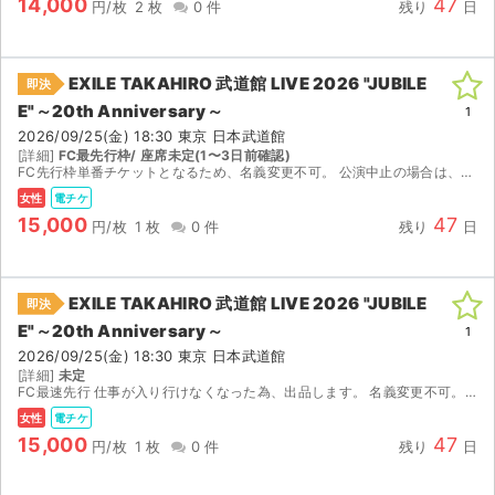
14,000
47
円/枚
2 枚
0 件
残り
日
EXILE TAKAHIRO 武道館 LIVE 2026 "JUBILE
即決
E"～20th Anniversary～
1
2026/09/25(金) 18:30 東京 日本武道館
[詳細]
FC最先行枠/ 座席未定(1〜3日前確認)
FC先行枠単番チケットとなるため、名義変更不可。 公演中止の場合は、返金対応いたします。 発券可能時期になりましたらQRコードをお送りします。 当日までサポート可能です。 ご不明な点がございま...
女性
電チケ
15,000
47
円/枚
1 枚
0 件
残り
日
EXILE TAKAHIRO 武道館 LIVE 2026 "JUBILE
即決
E"～20th Anniversary～
1
2026/09/25(金) 18:30 東京 日本武道館
[詳細]
未定
FC最速先行 仕事が入り行けなくなった為、出品します。 名義変更不可。 ランダムエラー対応不可。 公演3日前にQRコード送らさせて頂きます。 手数料諸々込みでこの金額設定にしております。 ...
女性
電チケ
15,000
47
円/枚
1 枚
0 件
残り
日