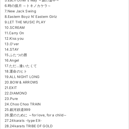
5.Each Other's Way ～旅の途中～
6.時の描片 ～トキノカケラ～
7.New Jack Swing
8.Eastern Boyz N' Eastern Girlz
9.LET THE MUSIC PLAY
10.SCREAM
11.Carry On
12.Kiss you
13.O'ver
14.STAY
15.ふたつの唇
16.Angel
17.ただ…逢いたくて
18.運命のヒト
19.ALL NIGHT LONG
20.BOW & ARROWS
21.EXIT
22.DIAMOND
23.Pure
24.Choo Choo TRAIN
25.銀河鉄道999
26.愛のために ～for love, for a child～
27.24karats -type EX-
28.24karats TRIBE OF GOLD