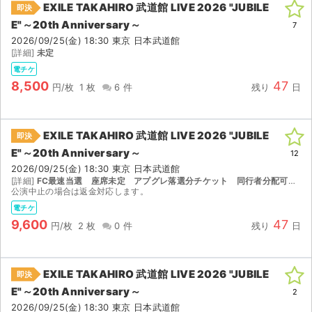
EXILE TAKAHIRO 武道館 LIVE 2026 "JUBILE
即決
E"～20th Anniversary～
ライブ・コンサート（海外）
7
2026/09/25(金) 18:30 東京 日本武道館
[詳細]
未定
イベント
電チケ
8,500
47
スポーツ
円/枚
1 枚
6 件
残り
日
演劇・ミュージカル
EXILE TAKAHIRO 武道館 LIVE 2026 "JUBILE
即決
E"～20th Anniversary～
ご利用ガイド
12
2026/09/25(金) 18:30 東京 日本武道館
[詳細]
FC最速当選 座席未定 アプグレ落選分チケット 同行者分配可能です。
ご利用ガイド
公演中止の場合は返金対応します。
電チケ
手数料・お支払い方法
9,600
47
円/枚
2 枚
0 件
残り
日
AIに質問する
EXILE TAKAHIRO 武道館 LIVE 2026 "JUBILE
よくある質問
即決
E"～20th Anniversary～
2
お知らせ
2026/09/25(金) 18:30 東京 日本武道館