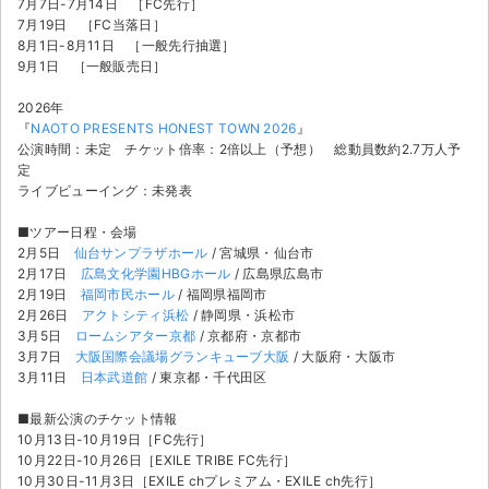
7月7日-7月14日 ［FC先行］
7月19日 ［FC当落日］
8月1日-8月11日 ［一般先行抽選］
9月1日 ［一般販売日］
2026年
『
NAOTO PRESENTS HONEST TOWN 2026
』
公演時間：未定 チケット倍率：2倍以上（予想） 総動員数約2.7万人予
定
ライブビューイング：未発表
■ツアー日程・会場
2月5日
仙台サンプラザホール
/ 宮城県・仙台市
2月17日
広島文化学園HBGホール
/ 広島県広島市
2月19日
福岡市民ホール
/ 福岡県福岡市
2月26日
アクトシティ浜松
/ 静岡県・浜松市
3月5日
ロームシアター京都
/ 京都府・京都市
3月7日
大阪国際会議場グランキューブ大阪
/ 大阪府・大阪市
3月11日
日本武道館
/ 東京都・千代田区
■最新公演のチケット情報
10月13日-10月19日［FC先行］
10月22日-10月26日［EXILE TRIBE FC先行］
10月30日-11月3日［EXILE chプレミアム・EXILE ch先行］