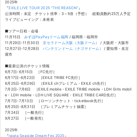
2025年
『
EXILE LIVE TOUR 2025 "THE REASON"
』
公演時間：未定 チケット倍率：3～5倍（予想） 総動員数約25万人予定
ライブビューイング：未発表
■ツアー日程・会場
11月15日
みずほPayPayドーム福岡
/ 福岡県・福岡市
11月29日-11月30日
京セラドーム大阪（大阪ドーム）
/ 大阪府・大阪市
12月27日-12月28日
バンテリンドーム（ナゴヤドーム）
/ 愛知県・名古
屋市
■最新公演のチケット情報
6月7日-6月15日 ［FC先行］
6月17日-6月22日 ［EXILE TRIBE FC先行］
6月25日-6月29日 ［EXILE chプレミアム・EXILE ch先行］
7月2日-7月6日 ［EXILE mobile・EXILE TRIBE mobile・LDH Girls mobil
e・LDH mobile・LDH LIVE SQUARE・EXILE TRIBE CARD先行］
7月7日-7月13日 ［ローソンチケット・ticketbook先行］
8月25日-8月31日 ［プレミアムチケット抽選］
7月24日 ［一般先行］
9月27日 ［一般発売］
2025年
『
Iwata Seaside Dream Fes 2025
』