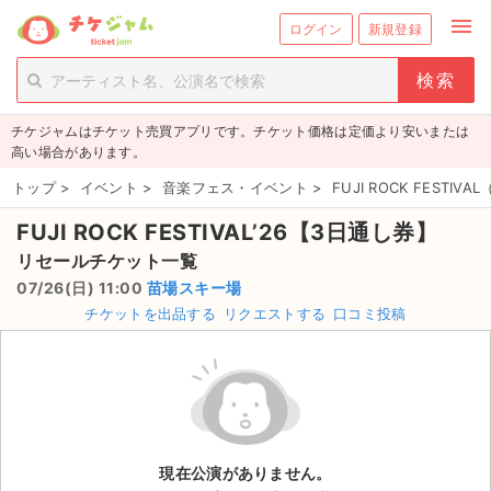
menu
ログイン
新規登録
person_add
exit_to_app
新規会員登録
ログイン
チケジャムはチケット売買アプリです。チケット価格は定価より安いまたは
チケットを探す
高い場合があります。
新着チケット
トップ
>
イベント
>
音楽フェス・イベント
>
FUJI ROCK FEST
FUJI ROCK FESTIVAL’26【3日通し券】
値下げしたチケット
リセールチケット一覧
都道府県からチケットを探す
07/26(日) 11:00
苗場スキー場
チケットを出品する
リクエストする
口コミ投稿
もうすぐ開催のチケット
チケットのリクエスト一覧
取扱チケット
現在公演がありません。
ライブ・コンサート（国内）