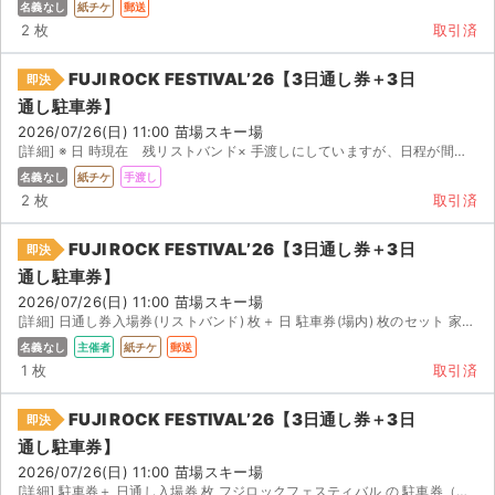
名義なし
紙チケ
郵送
2 枚
取引済
FUJI ROCK FESTIVAL’26【3日通し券＋3日
即決
通し駐車券】
2026/07/26(日) 11:00 苗場スキー場
[詳細] ※ 日 時現在 残リストバンド× 手渡しにしていますが、日程が間に合えば郵送も対応します...
名義なし
紙チケ
手渡し
2 枚
取引済
FUJI ROCK FESTIVAL’26【3日通し券＋3日
即決
通し駐車券】
2026/07/26(日) 11:00 苗場スキー場
[詳細] 日通し券入場券(リストバンド) 枚＋ 日 駐車券(場内) 枚のセット 家庭の事情で行けなくな...
名義なし
主催者
紙チケ
郵送
1 枚
取引済
FUJI ROCK FESTIVAL’26【3日通し券＋3日
即決
通し駐車券】
2026/07/26(日) 11:00 苗場スキー場
[詳細] 駐車券＋ 日通し入場券 枚 フジロックフェスティバル の 駐車券（場内 ）＋ 日通し入...