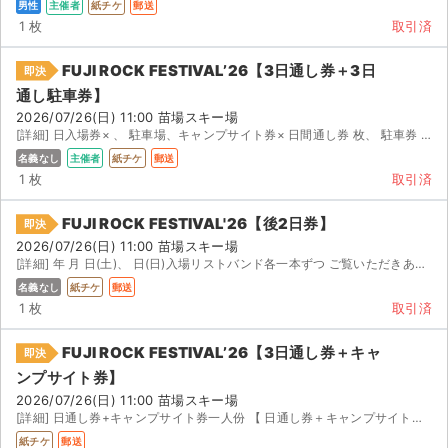
男性
主催者
紙チケ
郵送
1 枚
取引済
FUJI ROCK FESTIVAL’26【3日通し券＋3日
即決
通し駐車券】
2026/07/26(日) 11:00 苗場スキー場
[詳細] 日入場券× 、 駐車場、キャンプサイト券× 日間通し券 枚、 駐車券 枚、キャンプサ...
名義なし
主催者
紙チケ
郵送
1 枚
取引済
FUJI ROCK FESTIVAL'26【後2日券】
即決
2026/07/26(日) 11:00 苗場スキー場
[詳細] 年 月 日(土)、 日(日)入場リストバンド各一本ずつ ご覧いただきありがとうござ...
名義なし
紙チケ
郵送
1 枚
取引済
FUJI ROCK FESTIVAL’26【3日通し券＋キャ
即決
ンプサイト券】
2026/07/26(日) 11:00 苗場スキー場
[詳細] 日通し券+キャンプサイト券一人份 【 日通し券＋キャンプサイト券 各 枚セット】 急遽仕事...
紙チケ
郵送