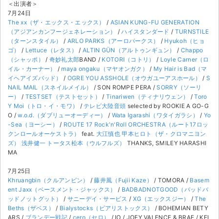
＜出演者＞
7月24日
The xx（ザ・エックス・エックス）
/
ASIAN KUNG-FU GENERATION
（アジアンカンフージェネレーション）
/
ハイスタンダード
/
TURNSTILE
（ターンスタイル）
/
ARLO PARKS（アーロパークス）
/
Hyukoh（ヒョ
ゴ）
/
Lettuce（レタス）
/
ALTIN GÜN（アルトゥンギュン）
/
Chappo
（シャッポ）
/
奇妙礼太郎
BAND /
KOTORI（コトリ）
/
Loyle Carner（ロ
イル・カーナー）
/
maya ongaku（マヤオンガク）
/
My Hair is Bad（マ
イヘアイズバッド）
/
OGRE YOU ASSHOLE（オウガユーアスホール）
/
S
NAIL MAIL（スネイルメイル）
/ SON ROMPE PERA /
SORRY（ソーリ
ー）
/
TESTSET（テストセット）
/
Tinariwen（ティナリウェン）
/
Toro
Y Moi（トロ・イ・モワ）
/
テレビ大陸音頭
selected by ROOKIE A GO-G
O /
w.o.d.（ダブリューオーディー）
/
Wata Igarashi（ワタイガラシ）
/
Yo
-Sea（ヨーシー）
/
ROUTE 17 Rock'n'Roll ORCHESTRA（ルート17ロッ
クンロールオーケストラ）
feat.
大江慎也
甲本ヒロト（ザ・クロマニヨン
ズ）
浅井健一
トータス松本（ウルフルズ）
THANKS, SMILEY HARASHI
MA
7月25日
サイト情報
Khruangbin（クルアンビン）
/
藤井風（Fujii Kaze）
/ TOMORA /
Basem
ent Jaxx（ベースメント・ジャックス）
/
BADBADNOTGOOD（バッドバ
ッドノットグット）
/
サニーデイ・サービス
/
XG（エックスジー）
/
The
チケットジャム運営会社
Beths（ザベス）
/
Bialystocks（ビアリストックス）
/ BOHEMIAN BETY
ARS /
ブランデー戦記
/
cero（セロ）
/ IO / JOEY VALENCE & BRAE / KEL