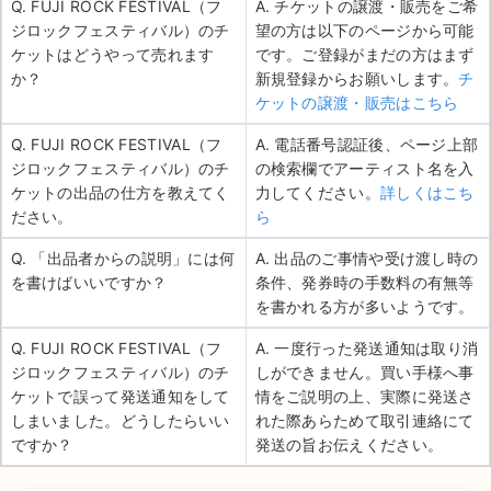
Q. FUJI ROCK FESTIVAL（フ
A. チケットの譲渡・販売をご希
ジロックフェスティバル）のチ
望の方は以下のページから可能
ケットはどうやって売れます
です。ご登録がまだの方はまず
か？
新規登録からお願いします。
チ
ケットの譲渡・販売はこちら
Q. FUJI ROCK FESTIVAL（フ
A. 電話番号認証後、ページ上部
ジロックフェスティバル）のチ
の検索欄でアーティスト名を入
ケットの出品の仕方を教えてく
力してください。
詳しくはこち
ださい。
ら
Q. 「出品者からの説明」には何
A. 出品のご事情や受け渡し時の
を書けばいいですか？
条件、発券時の手数料の有無等
を書かれる方が多いようです。
Q. FUJI ROCK FESTIVAL（フ
A. 一度行った発送通知は取り消
ジロックフェスティバル）のチ
しができません。買い手様へ事
ケットで誤って発送通知をして
情をご説明の上、実際に発送さ
しまいました。どうしたらいい
れた際あらためて取引連絡にて
ですか？
発送の旨お伝えください。