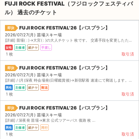
FUJI ROCK FESTIVAL（フジロックフェスティバ
ル） 過去のチケット
FUJI ROCK FESTIVAL'26【バスプラン】
即決
2026/07/27(月) 苗場スキー場
[詳細] 苗場( : )→大宮( : )の大人チケット 枚です。 交通手段を変更したため出品します...
女性
主催者
紙チケ
手渡し
1 枚
取引済
FUJI ROCK FESTIVAL'26【バスプラン】
即決
2026/07/27(月) 苗場スキー場
[詳細] / (月)深夜 時会場発(日曜鑑賞後)→新宿駅着 速達にて郵送します。ご購入が確認で次第即...
男性
主催者
紙チケ
郵送
1 枚
取引済
FUJI ROCK FESTIVAL'26【バスプラン】
即決
2026/07/27(月) 苗場スキー場
[詳細] / 深夜発 苗場→東京 公式ツアーバス 復路 枚 ...
男性
主催者
紙チケ
同行
1 枚
取引済