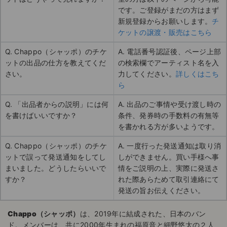
です。ご登録がまだの方はまず
新規登録からお願いします。
チ
ケットの譲渡・販売はこちら
Q. Chappo（シャッポ）のチケ
A. 電話番号認証後、ページ上部
ットの出品の仕方を教えてくだ
の検索欄でアーティスト名を入
さい。
力してください。
詳しくはこち
ら
Q. 「出品者からの説明」には何
A. 出品のご事情や受け渡し時の
を書けばいいですか？
条件、発券時の手数料の有無等
を書かれる方が多いようです。
Q. Chappo（シャッポ）のチケ
A. 一度行った発送通知は取り消
ットで誤って発送通知をしてし
しができません。買い手様へ事
まいました。どうしたらいいで
情をご説明の上、実際に発送さ
すか？
れた際あらためて取引連絡にて
発送の旨お伝えください。
Chappo（シャッポ）
は、2019年に結成された、日本のバン
ド。メンバーは、共に2000年生まれの福原音と細野悠太の２人