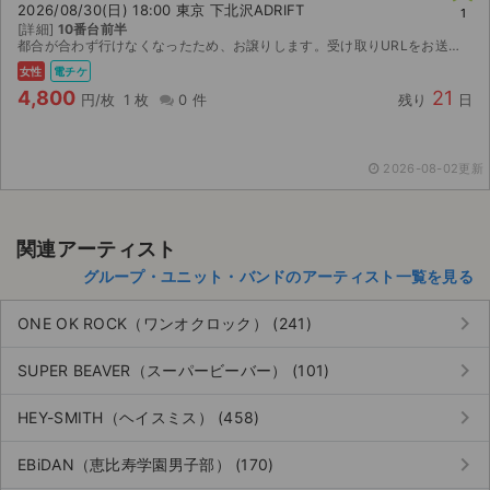
2026/08/30(日) 18:00 東京 下北沢ADRIFT
1
[詳細]
10番台前半
ライブ・コンサート（海外）
都合が合わず行けなくなったため、お譲りします。受け取りURLをお送りします。
女性
電チケ
イベント
4,800
21
円/枚
1 枚
0 件
残り
日
スポーツ
2026-08-02更新
演劇・ミュージカル
ご利用ガイド
関連アーティスト
グループ・ユニット・バンドのアーティスト一覧を見る
ご利用ガイド
keyboard_arrow_right
ONE OK ROCK（ワンオクロック） (241)
手数料・お支払い方法
keyboard_arrow_right
SUPER BEAVER（スーパービーバー） (101)
AIに質問する
keyboard_arrow_right
HEY-SMITH（ヘイスミス） (458)
よくある質問
keyboard_arrow_right
EBiDAN（恵比寿学園男子部） (170)
お知らせ