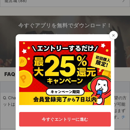
keyboard_arrow_right
龍宮城 (88)
チケットジャム利用規約
プライバシーポリシー
今すぐアプリを無料でダウンロード！
特定商取引法に基づく表記
×
エンタメに関わる全ての人のための安心チケッ
公演登録依頼
ト売買アプリ
不正転売禁止法について
チケットジャムの取り組み
FAQ
音楽情報
買い手
Q. Chappo（シャッポ）のチケ
A. チケットの購入をご希望の方
ットはどうやって買えますか？
は以下のページから購入が可能
です。ご登録がまだの方はまず
新規登録からお願いします。
チ
今すぐエントリーに進む
ケットの購入はこちら