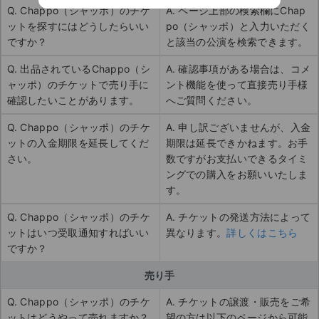
Q. Chappo（シャッポ）のチケ
A. ページ上部の検索欄にChap
ットを探すにはどうしたらいい
po（シャッポ）と入力いただく
ですか？
と該当の公演を検索できます。
Q. 出品されているChappo（シ
A. 確認事項がある場合は、コメ
ャッポ）のチケットで売り手に
ント機能を使って直接売り手様
確認したいことがあります。
へご質問ください。
Q. Chappo（シャッポ）のチケ
A. 申し訳ございませんが、入金
ットの入金期限を延長してくだ
期限は延長できかねます。お手
さい。
数ですがお支払いできるタイミ
ングでの購入をお願いいたしま
す。
Q. Chappo（シャッポ）のチケ
A. チケットの発送方法によって
ットはいつ受取通知すればいい
異なります。
詳しくはこちら
ですか？
売り手
Q. Chappo（シャッポ）のチケ
A. チケットの譲渡・販売をご希
ットはどうやって売れますか？
望の方は以下のページから可能