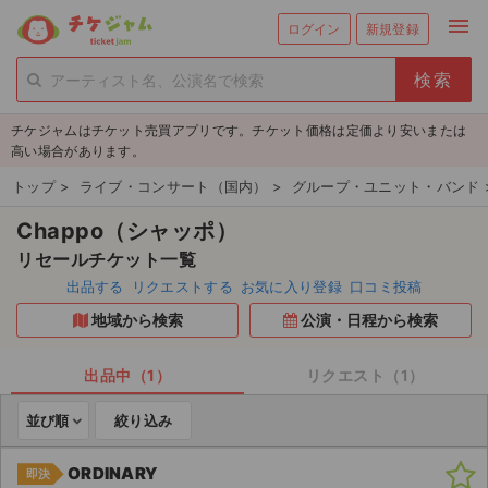
menu
ログイン
新規登録
person_add
exit_to_app
新規会員登録
ログイン
チケジャムはチケット売買アプリです。チケット価格は定価より安いまたは
チケットを探す
高い場合があります。
新着チケット
トップ
>
ライブ・コンサート（国内）
>
グループ・ユニット・バンド
Chappo（シャッポ）
値下げしたチケット
リセールチケット一覧
都道府県からチケットを探す
出品する
リクエストする
お気に入り登録
口コミ投稿
地域から検索
公演・日程から検索
もうすぐ開催のチケット
チケットのリクエスト一覧
出品中（1）
リクエスト（1）
並び順
絞り込み
取扱チケット
ORDINARY
即決
ライブ・コンサート（国内）