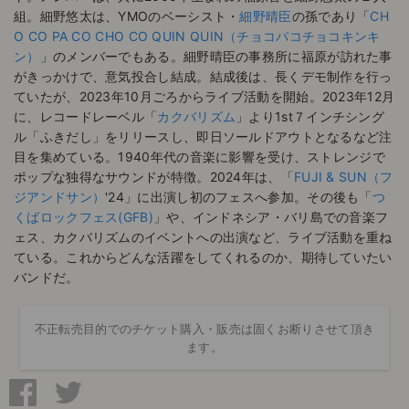
組。細野悠太は、YMOのベーシスト・
細野晴臣
の孫であり「
CH
O CO PA CO CHO CO QUIN QUIN（チョコパコチョコキンキ
ン）
」のメンバーでもある。細野晴臣の事務所に福原が訪れた事
がきっかけで、意気投合し結成。結成後は、長くデモ制作を行っ
ていたが、2023年10月ごろからライブ活動を開始。2023年12月
に、レコードレーベル「
カクバリズム
」より1st７インチシング
ル「ふきだし」をリリースし、即日ソールドアウトとなるなど注
目を集めている。1940年代の音楽に影響を受け、ストレンジで
ポップな独得なサウンドが特徴。2024年は、「
FUJI & SUN（フ
ジアンドサン）
'24」に出演し初のフェスへ参加。その後も「
つ
くばロックフェス(GFB)
」や、インドネシア・バリ島での音楽フ
ェス、カクバリズムのイベントへの出演など、ライブ活動を重ね
ている。これからどんな活躍をしてくれるのか、期待していたい
バンドだ。
不正転売目的でのチケット購入・販売は固くお断りさせて頂き
ます。