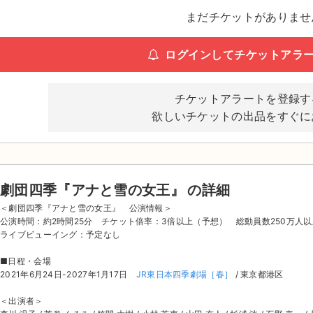
まだチケットがありませ
ログインしてチケットアラ
チケットアラートを登録す
欲しいチケットの出品をすぐに
劇団四季『アナと雪の女王』 の詳細
＜劇団四季『アナと雪の女王』 公演情報＞
公演時間：約2時間25分 チケット倍率：3倍以上（予想） 総動員数250万人以
ライブビューイング：予定なし
■日程・会場
2021年6月24日-2027年1月17日
JR東日本四季劇場［春］
/ 東京都港区
＜出演者＞