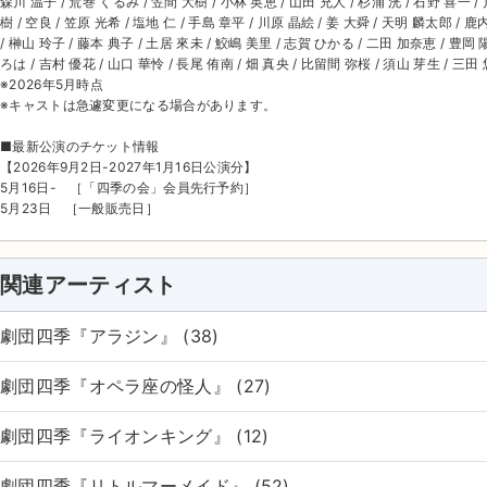
森川 温子 / 荒巻 くるみ / 笠間 大樹 / 小林 英恵 / 山田 充人 / 杉浦 洸 / 石野 喜一 / 
樹 / 空良 / 笠原 光希 / 塩地 仁 / 手島 章平 / 川原 晶絵 / 姜 大舜 / 天明 麟太郎 / 鹿
/ 榊山 玲子 / 藤本 典子 / 土居 來未 / 鮫嶋 美里 / 志賀 ひかる / 二田 加奈恵 / 豊岡 
ろは / 吉村 優花 / 山口 華怜 / 長尾 侑南 / 畑 真央 / 比留間 弥桜 / 須山 芽生 / 三田
※2026年5月時点
※キャストは急遽変更になる場合があります。
■最新公演のチケット情報
【2026年9月2日-2027年1月16日公演分】
5月16日- ［「四季の会」会員先行予約］
5月23日 ［一般販売日］
関連アーティスト
劇団四季『アラジン』 (38)
劇団四季『オペラ座の怪人』 (27)
劇団四季『ライオンキング』 (12)
劇団四季『リトルマーメイド』 (52)