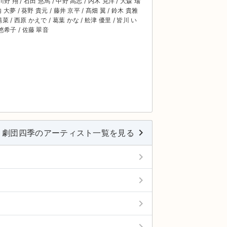
川野 翔 / 石田 悠馬 / 中野 高志 / 内木 克洋 / 大森 瑞
内 大夢 / 葵野 貴元 / 藤井 京平 / 髙畑 翼 / 鈴木 貴雅
陽菜 / 西原 かえで / 葛葉 かな / 舩津 優里 / 皆川 い
 悠希子 / 佐藤 翠音
keyboard_arrow_right
劇団四季のアーティスト一覧を見る
keyboard_arrow_right
keyboard_arrow_right
keyboard_arrow_right
keyboard_arrow_right