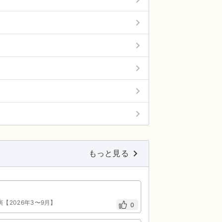
keyboard_arrow_right
keyboard_arrow_right
keyboard_arrow_right
keyboard_arrow_right
)
keyboard_arrow_right
keyboard_arrow_right
もっと見る
演【2026年3〜9月】
0