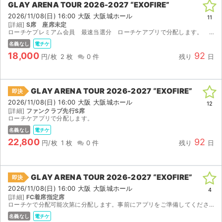
GLAY ARENA TOUR 2026-2027 “EXOFIRE”
2026/11/08(日) 16:00 大阪 大阪城ホール
ライブ・コンサート（海外）
11
[詳細]
S席 座席未定
ローチケプレミアム会員 最速当選分 ローチケアプリで分配します。 2枚連番の子チケットです。
イベント
名義なし
電チケ
18,000
92
円/枚
2 枚
0 件
残り
日
スポーツ
演劇・ミュージカル
GLAY ARENA TOUR 2026-2027 “EXOFIRE”
即決
2026/11/08(日) 16:00 大阪 大阪城ホール
12
ご利用ガイド
[詳細]
ファンクラブ先行S席
ローチケアプリで分配します。
ご利用ガイド
名義なし
電チケ
22,800
92
円/枚
1 枚
0 件
残り
日
手数料・お支払い方法
AIに質問する
GLAY ARENA TOUR 2026-2027 “EXOFIRE”
即決
2026/11/08(日) 16:00 大阪 大阪城ホール
4
よくある質問
[詳細]
FC着席指定席
ローチケで分配可能次第に分配します。事前にアプリをご準備してください。
お知らせ
名義なし
電チケ