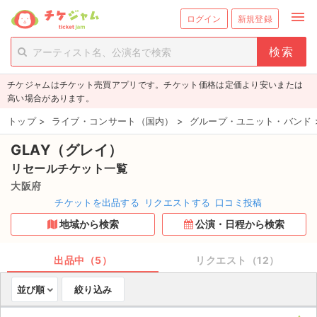
menu
ログイン
新規登録
person_add
exit_to_app
新規会員登録
ログイン
チケジャムはチケット売買アプリです。チケット価格は定価より安いまたは
チケットを探す
高い場合があります。
新着チケット
トップ
>
ライブ・コンサート（国内）
>
グループ・ユニット・バンド
GLAY（グレイ）
値下げしたチケット
リセールチケット一覧
都道府県からチケットを探す
大阪府
チケットを出品する
リクエストする
口コミ投稿
もうすぐ開催のチケット
地域から検索
公演・日程から検索
チケットのリクエスト一覧
出品中（5）
リクエスト（12）
取扱チケット
並び順
絞り込み
ライブ・コンサート（国内）