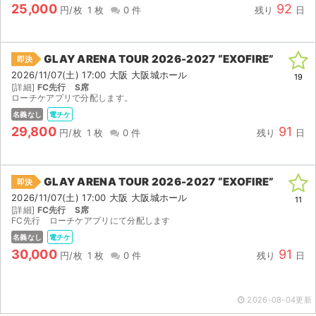
25,000
92
円/枚
1 枚
0 件
残り
日
GLAY ARENA TOUR 2026-2027 “EXOFIRE”
即決
2026/11/07(土) 17:00 大阪 大阪城ホール
19
[詳細]
FC先行 S席
ローチケアプリで分配します。
名義なし
電チケ
29,800
91
円/枚
1 枚
0 件
残り
日
GLAY ARENA TOUR 2026-2027 “EXOFIRE”
即決
2026/11/07(土) 17:00 大阪 大阪城ホール
11
[詳細]
FC先行 S席
FC先行 ローチケアプリにて分配します
名義なし
電チケ
30,000
91
円/枚
1 枚
0 件
残り
日
サイト情報
チケットジャム運営会社
2026-08-04更新