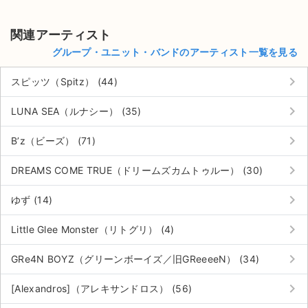
チケットジャム利用規約
プライバシーポリシー
関連アーティスト
グループ・ユニット・バンドのアーティスト一覧を見る
特定商取引法に基づく表記
keyboard_arrow_right
スピッツ（Spitz） (44)
公演登録依頼
keyboard_arrow_right
LUNA SEA（ルナシー） (35)
不正転売禁止法について
keyboard_arrow_right
B’z（ビーズ） (71)
チケットジャムの取り組み
keyboard_arrow_right
DREAMS COME TRUE（ドリームズカムトゥルー） (30)
音楽情報
keyboard_arrow_right
ゆず (14)
keyboard_arrow_right
Little Glee Monster（リトグリ） (4)
keyboard_arrow_right
GRe4N BOYZ（グリーンボーイズ／旧GReeeeN） (34)
keyboard_arrow_right
[Alexandros]（アレキサンドロス） (56)