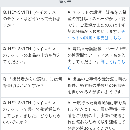
売り手
Q. HEY-SMITH（ヘイスミス）
A. チケットの譲渡・販売をご希
のチケットはどうやって売れま
望の方は以下のページから可能
すか？
です。ご登録がまだの方はまず
新規登録からお願いします。
チ
ケットの譲渡・販売はこちら
Q. HEY-SMITH（ヘイスミス）
A. 電話番号認証後、ページ上部
のチケットの出品の仕方を教え
の検索欄でアーティスト名を入
てください。
力してください。
詳しくはこち
ら
Q. 「出品者からの説明」には何
A. 出品のご事情や受け渡し時の
を書けばいいですか？
条件、発券時の手数料の有無等
を書かれる方が多いようです。
Q. HEY-SMITH（ヘイスミス）
A. 一度行った発送通知は取り消
のチケットで誤って発送通知を
しができません。買い手様へ事
してしまいました。どうしたら
情をご説明の上、実際に発送さ
いいですか？
れた際あらためて取引連絡にて
発送の旨お伝えください。