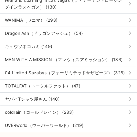
Fear,and Loathing in Las Vegas（フィアーアンドロージン
keyboard_arrow_right
グインラスベガス） (130)
keyboard_arrow_right
WANIMA（ワニマ） (293)
keyboard_arrow_right
Dragon Ash（ドラゴンアッシュ） (54)
keyboard_arrow_right
キュウソネコカミ (149)
keyboard_arrow_right
MAN WITH A MISSION （マンウィズアミッション） (186)
keyboard_arrow_right
04 Limited Sazabys（フォーリミテッドサザビーズ） (328)
keyboard_arrow_right
TOTALFAT（トータルファット） (47)
keyboard_arrow_right
ヤバイTシャツ屋さん (140)
keyboard_arrow_right
coldrain（コールドレイン） (283)
keyboard_arrow_right
UVERworld（ウーバーワールド） (219)