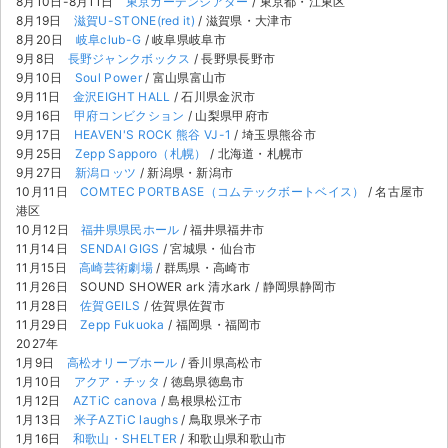
8月10日-8月11日
東京ガーデンシアター
/ 東京都・江東区
8月19日
滋賀U-STONE(red it)
/ 滋賀県・大津市
8月20日
岐阜club-G
/ 岐阜県岐阜市
9月8日
長野ジャンクボックス
/ 長野県長野市
9月10日
Soul Power
/ 富山県富山市
9月11日
金沢EIGHT HALL
/ 石川県金沢市
9月16日
甲府コンビクション
/ 山梨県甲府市
9月17日
HEAVEN'S ROCK 熊谷 VJ-1
/ 埼玉県熊谷市
9月25日
Zepp Sapporo（札幌）
/ 北海道・札幌市
9月27日
新潟ロッツ
/ 新潟県・新潟市
10月11日
COMTEC PORTBASE（コムテックボートベイス）
/ 名古屋市
港区
10月12日
福井県県民ホール
/ 福井県福井市
11月14日
SENDAI GIGS
/ 宮城県・仙台市
11月15日
高崎芸術劇場
/ 群馬県・高崎市
11月26日 SOUND SHOWER ark 清水ark / 静岡県静岡市
11月28日
佐賀GEILS
/ 佐賀県佐賀市
11月29日
Zepp Fukuoka
/ 福岡県・福岡市
2027年
1月9日
高松オリーブホール
/ 香川県高松市
サイト情報
1月10日
アクア・チッタ
/ 徳島県徳島市
1月12日
AZTiC canova
/ 島根県松江市
チケットジャム運営会社
1月13日
米子AZTiC laughs
/ 鳥取県米子市
1月16日
和歌山・SHELTER
/ 和歌山県和歌山市