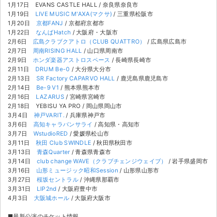
チケットジャム利用規約
1月17日 EVANS CASTLE HALL / 奈良県奈良市
1月19日
LIVE MUSIC M'AXA(マクサ)
/ 三重県松阪市
プライバシーポリシー
1月20日
京都FANJ
/ 京都府京都市
1月22日
なんばHatch
/ 大阪府・大阪市
2月6日
広島クラブクアトロ（CLUB QUATTRO）
/ 広島県広島市
特定商取引法に基づく表記
2月7日
周南RISING HALL
/ 山口県周南市
2月9日
ホンダ楽器アストロスペース
/ 長崎県長崎市
公演登録依頼
2月11日
DRUM Be-0
/ 大分県大分市
2月13日
SR Factory CAPARVO HALL
/ 鹿児島県鹿児島市
不正転売禁止法について
2月14日
Be-9 V1
/ 熊本県熊本市
2月16日
LAZARUS
/ 宮崎県宮崎市
2月18日 YEBISU YA PRO / 岡山県岡山市
チケットジャムの取り組み
3月4日
神戸VARIT.
/ 兵庫県神戸市
3月6日
高知キャラバンサライ
/ 高知県・高知市
音楽情報
3月7日
WstudioRED
/ 愛媛県松山市
3月11日
秋田 Club SWINDLE
/ 秋田県秋田市
3月13日
青森Quarter
/ 青森県青森市
3月14日
club change WAVE（クラブチェンジウェイブ）
/ 岩手県盛岡市
3月16日
山形ミュージック昭和Session
/ 山形県山形市
3月27日
桜坂セントラル
/ 沖縄県那覇市
3月31日
LIP2nd
/ 大阪府豊中市
4月3日
大阪城ホール
/ 大阪府大阪市
■最新公演のチケット情報