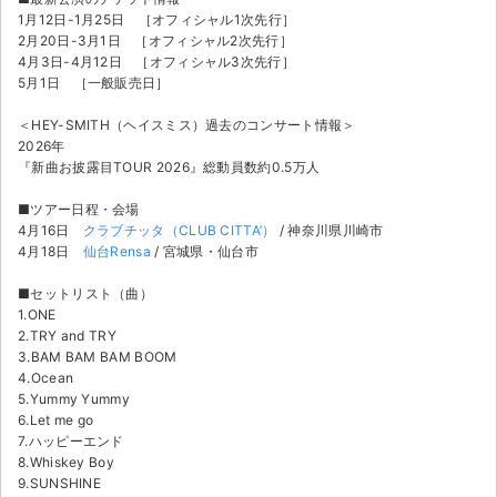
1月12日-1月25日 ［オフィシャル1次先行］
2月20日-3月1日 ［オフィシャル2次先行］
4月3日-4月12日 ［オフィシャル3次先行］
5月1日 ［一般販売日］
＜HEY-SMITH（ヘイスミス）過去のコンサート情報＞
2026年
『新曲お披露目TOUR 2026』総動員数約0.5万人
■ツアー日程・会場
4月16日
クラブチッタ（CLUB CITTA’）
/ 神奈川県川崎市
4月18日
仙台Rensa
/ 宮城県・仙台市
■セットリスト（曲）
1.ONE
2.TRY and TRY
3.BAM BAM BAM BOOM
4.Ocean
5.Yummy Yummy
6.Let me go
7.ハッピーエンド
8.Whiskey Boy
9.SUNSHINE