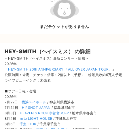
ライブ・コンサート（海外）
イベント
まだチケットがありません
スポーツ
演劇・ミュージカル
HEY-SMITH（ヘイスミス） の詳細
＜HEY-SMITH（ヘイスミス）最新コンサート情報＞
ご利用ガイド
2026年
『
HEY-SMITH 20th ANNIVERSARY 「ALL OVER JAPAN TOUR」
』
公演時間：未定 チケット倍率：2倍以上（予想） 総動員数約6万人予定
ご利用ガイド
ライブビューイング：未発表
手数料・お支払い方法
■ツアー日程・会場
2026年
AIに質問する
7月22日
横浜ベイホール
/ 神奈川県横浜市
7月24日
HIPSHOT JAPAN
/ 福島県郡山市
よくある質問
8月3日
HEAVEN'S ROCK 宇都宮 VJ-2
/ 栃木県宇都宮市
8月4日
mito LIGHT HOUSE
/ 茨城県水戸市
8月6日
千葉LOOK
/ 千葉県千葉市
お知らせ