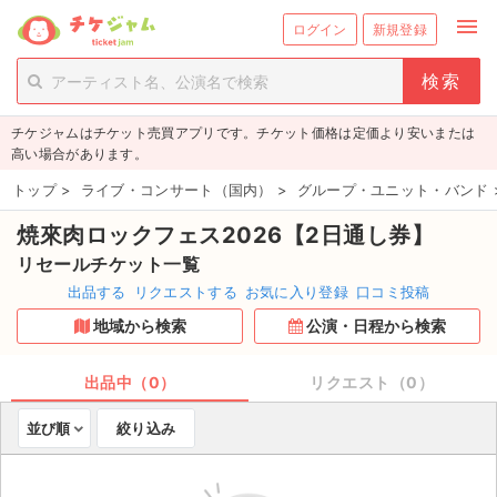
menu
ログイン
新規登録
person_add
exit_to_app
新規会員登録
ログイン
チケジャムはチケット売買アプリです。チケット価格は定価より安いまたは
チケットを探す
高い場合があります。
新着チケット
トップ
>
ライブ・コンサート（国内）
>
グループ・ユニット・バンド
焼來肉ロックフェス2026【2日通し券】
値下げしたチケット
リセールチケット一覧
都道府県からチケットを探す
出品する
リクエストする
お気に入り登録
口コミ投稿
地域から検索
公演・日程から検索
もうすぐ開催のチケット
チケットのリクエスト一覧
出品中（0）
リクエスト（0）
並び順
絞り込み
取扱チケット
ライブ・コンサート（国内）