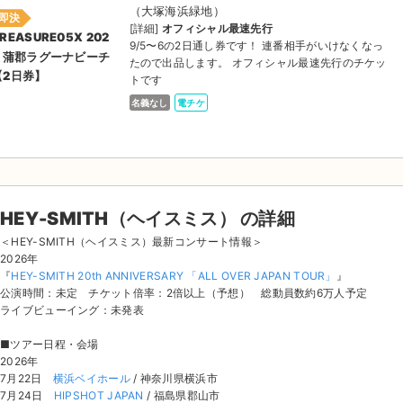
（大塚海浜緑地）
即決
[詳細]
オフィシャル最速先行
REASURE05X 202
9/5〜6の2日通し券です！ 連番相手がいけなくなっ
6 蒲郡ラグーナビーチ
たので出品します。 オフィシャル最速先行のチケッ
【2日券】
トです
名義なし
電チケ
HEY-SMITH（ヘイスミス） の詳細
＜HEY-SMITH（ヘイスミス）最新コンサート情報＞
2026年
『
HEY-SMITH 20th ANNIVERSARY 「ALL OVER JAPAN TOUR」
』
公演時間：未定 チケット倍率：2倍以上（予想） 総動員数約6万人予定
ライブビューイング：未発表
■ツアー日程・会場
2026年
7月22日
横浜ベイホール
/ 神奈川県横浜市
7月24日
HIPSHOT JAPAN
/ 福島県郡山市