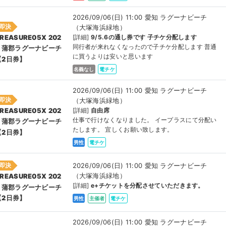
2026/09/06(日) 11:00 愛知 ラグーナビーチ
即決
（大塚海浜緑地）
[詳細]
9/5.6の通し券です 子チケ分配します
REASURE05X 202
同行者が来れなくなったので子チケ分配します 普通
6 蒲郡ラグーナビーチ
に買うよりは安いと思います
【2日券】
名義なし
電チケ
2026/09/06(日) 11:00 愛知 ラグーナビーチ
即決
（大塚海浜緑地）
[詳細]
自由席
REASURE05X 202
仕事で行けなくなりました。 イープラスにて分配い
6 蒲郡ラグーナビーチ
たします。 宜しくお願い致します。
【2日券】
男性
電チケ
2026/09/06(日) 11:00 愛知 ラグーナビーチ
即決
（大塚海浜緑地）
REASURE05X 202
[詳細]
e+チケットを分配させていただきます。
6 蒲郡ラグーナビーチ
【2日券】
男性
主催者
電チケ
2026/09/06(日) 11:00 愛知 ラグーナビーチ