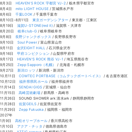
8月3日
HEAVEN'S ROCK 宇都宮 VJ-2
/ 栃木県宇都宮市
8月4日
mito LIGHT HOUSE
/ 茨城県水戸市
8月6日
千葉LOOK
/ 千葉県千葉市
8月10日-8月11日
東京ガーデンシアター
/ 東京都・江東区
8月19日
滋賀U-STONE(red it)
/ 滋賀県・大津市
8月20日
岐阜club-G
/ 岐阜県岐阜市
9月8日
長野ジャンクボックス
/ 長野県長野市
9月10日
Soul Power
/ 富山県富山市
9月11日
金沢EIGHT HALL
/ 石川県金沢市
9月16日
甲府コンビクション
/ 山梨県甲府市
9月17日
HEAVEN'S ROCK 熊谷 VJ-1
/ 埼玉県熊谷市
9月25日
Zepp Sapporo（札幌）
/ 北海道・札幌市
9月27日
新潟ロッツ
/ 新潟県・新潟市
10月11日
COMTEC PORTBASE（コムテックボートベイス）
/ 名古屋市港区
10月12日
福井県県民ホール
/ 福井県福井市
11月14日
SENDAI GIGS
/ 宮城県・仙台市
11月15日
高崎芸術劇場
/ 群馬県・高崎市
11月26日 SOUND SHOWER ark 清水ark / 静岡県静岡市
11月28日
佐賀GEILS
/ 佐賀県佐賀市
11月29日
Zepp Fukuoka
/ 福岡県・福岡市
2027年
1月9日
高松オリーブホール
/ 香川県高松市
1月10日
アクア・チッタ
/ 徳島県徳島市
1月12日
AZTiC canova
/ 島根県松江市