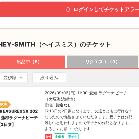
ログインしてチケットアラ
HEY-SMITH（ヘイスミス）のチケット
出品中（5）
リクエスト（0）
並び順
絞り込み
2026/09/06(日) 11:00 愛知 ラグーナビーチ
（大塚海浜緑地）
即決
[詳細]
指定なし
12.13日の2日券となります。友達とともに行けなく
REASURE05X 202
なったので出品させていただきます。親チケは分配
6 蒲郡ラグーナビーチ
難しいと思われますので子チケの分配となります。
【2日券】
よろしくお願いいたします。
女性
主催者
電チケ