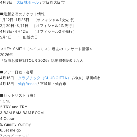
4月3日
大阪城ホール
/ 大阪府大阪市
■最新公演のチケット情報
1月12日-1月25日 ［オフィシャル1次先行］
2月20日-3月1日 ［オフィシャル2次先行］
4月3日-4月12日 ［オフィシャル3次先行］
5月1日 ［一般販売日］
＜HEY-SMITH（ヘイスミス）過去のコンサート情報＞
2026年
『新曲お披露目TOUR 2026』総動員数約0.5万人
■ツアー日程・会場
4月16日
クラブチッタ（CLUB CITTA’）
/ 神奈川県川崎市
4月18日
仙台Rensa
/ 宮城県・仙台市
■セットリスト（曲）
1.ONE
2.TRY and TRY
3.BAM BAM BAM BOOM
4.Ocean
5.Yummy Yummy
6.Let me go
7.ハッピーエンド