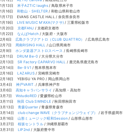
1月13日
米子AZTiC laughs
/ 鳥取県米子市
1月16日
和歌山・SHELTER
/ 和歌山県和歌山市
1月17日 EVANS CASTLE HALL / 奈良県奈良市
1月19日
LIVE MUSIC M'AXA(マクサ)
/ 三重県松阪市
1月20日
京都FANJ
/ 京都府京都市
1月22日
なんばHatch
/ 大阪府・大阪市
2月6日
広島クラブクアトロ（CLUB QUATTRO）
/ 広島県広島市
2月7日
周南RISING HALL
/ 山口県周南市
2月9日
ホンダ楽器アストロスペース
/ 長崎県長崎市
2月11日
DRUM Be-0
/ 大分県大分市
2月13日
SR Factory CAPARVO HALL
/ 鹿児島県鹿児島市
2月14日
Be-9 V1
/ 熊本県熊本市
2月16日
LAZARUS
/ 宮崎県宮崎市
2月18日 YEBISU YA PRO / 岡山県岡山市
3月4日
神戸VARIT.
/ 兵庫県神戸市
3月6日
高知キャラバンサライ
/ 高知県・高知市
3月7日
WstudioRED
/ 愛媛県松山市
3月11日
秋田 Club SWINDLE
/ 秋田県秋田市
3月13日
青森Quarter
/ 青森県青森市
3月14日
club change WAVE（クラブチェンジウェイブ）
/ 岩手県盛岡市
3月16日
山形ミュージック昭和Session
/ 山形県山形市
3月27日
桜坂セントラル
/ 沖縄県那覇市
3月31日
LIP2nd
/ 大阪府豊中市