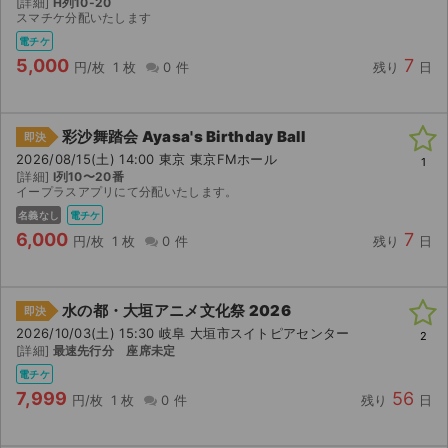
[詳細]
H列10-20
スマチケ分配いたします
ライブ・コンサート（海外）
電チケ
5,000
7
円/枚
1 枚
0 件
残り
日
イベント
スポーツ
彩沙舞踏会 Ayasa's Birthday Ball
即決
2026/08/15(土) 14:00 東京 東京FMホール
1
演劇・ミュージカル
[詳細]
I列10〜20番
イープラスアプリにて分配いたします。
名義なし
電チケ
ご利用ガイド
6,000
7
円/枚
1 枚
0 件
残り
日
ご利用ガイド
手数料・お支払い方法
水の都・大垣アニメ文化祭 2026
即決
2026/10/03(土) 15:30 岐阜 大垣市スイトピアセンター
2
AIに質問する
[詳細]
最速先行分 座席未定
電チケ
よくある質問
7,999
56
円/枚
1 枚
0 件
残り
日
お知らせ