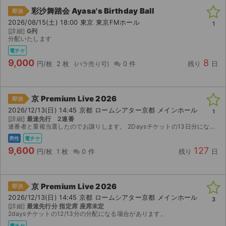
彩沙舞踏会 Ayasa's Birthday Ball
即決
2026/08/15(土) 18:00 東京 東京FMホール
1
[詳細]
G列
分配いたします
電チケ
9,000
8
円/枚
2 枚
0 件
残り
日
京 Premium Live 2026
即決
2026/12/13(日) 14:45 京都 ロームシアター京都 メインホール
1
[詳細]
最速先行 2連番
連番者と重複当選したのでお譲りします。 2Daysチケットの13日分になります。 よろしくお願い申し上げます。
男性
電チケ
9,600
127
円/枚
1 枚
0 件
残り
日
サイト情報
京 Premium Live 2026
即決
2026/12/13(日) 14:45 京都 ロームシアター京都 メインホール
3
[詳細]
最速先行分 指定席 座席未定
チケットジャム運営会社
2daysチケットの12/13分の分配になる場合があります。
電チケ