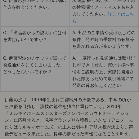
Q. 伊藤彩沙のチケットの出品の
A. 電話番号認証後、ページ上部
仕方を教えてください。
の検索欄でアーティスト名を入
力してください。
詳しくはこち
ら
Q. 「出品者からの説明」には何
A. 出品のご事情や受け渡し時の
を書けばいいですか？
条件、発券時の手数料の有無等
を書かれる方が多いようです。
Q. 伊藤彩沙のチケットで誤って
A. 一度行った発送通知は取り消
発送通知をしてしまいました。
しができません。買い手様へ事
どうしたらいいですか？
情をご説明の上、実際に発送さ
れた際あらためて取引連絡にて
発送の旨お伝えください。
伊藤彩沙は、1996年生まれ京都出身の声優である。中学の頃か
ら声優を目指し、演技の勉強を独自に重ねていく。2013年、
「ミルキィホームズシスターズメンバースカウトオーディショ
ン」に応募すると、見事グランプリを獲得。いきなりアニメ「ふ
たりはミルキィホームズ」の主人公明神川アリス役が決まり、声
優デビューを果たした。長年の夢だった声優になることを叶え、