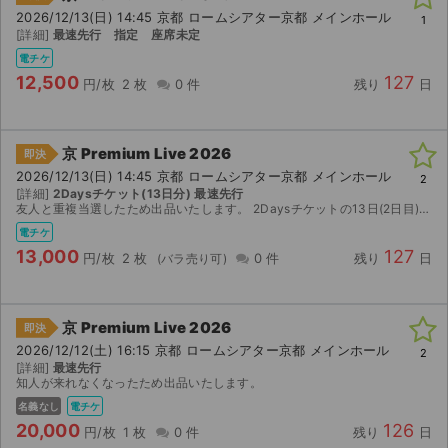
2026/12/13(日) 14:45 京都 ロームシアター京都 メインホール
1
[詳細]
最速先行 指定 座席未定
電チケ
12,500
127
円/枚
2 枚
0 件
残り
日
京 Premium Live 2026
即決
2026/12/13(日) 14:45 京都 ロームシアター京都 メインホール
2
[詳細]
2Daysチケット(13日分) 最速先行
友人と重複当選したため出品いたします。 2Daysチケットの13日(2日目)分となります
電チケ
13,000
127
円/枚
2 枚
0 件
残り
日
京 Premium Live 2026
即決
2026/12/12(土) 16:15 京都 ロームシアター京都 メインホール
2
[詳細]
最速先行
知人が来れなくなったため出品いたします。
名義なし
電チケ
20,000
126
円/枚
1 枚
0 件
残り
日