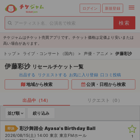
menu
ログイン
新規登録
person_add
exit_to_app
新規会員登録
ログイン
チケジャムはチケット売買アプリです。チケット価格は定価より安いまたは
チケットを探す
高い場合があります。
新着チケット
トップ
>
ライブ・コンサート（国内）
>
声優・アニメ
>
伊藤彩沙
伊藤彩沙
リセールチケット一覧
値下げしたチケット
出品する
リクエストする
お気に入り登録
口コミ投稿
都道府県からチケットを探す
地域から検索
公演・日程から検索
もうすぐ開催のチケット
出品中（14）
リクエスト（0）
チケットのリクエスト一覧
並び順
絞り込み
取扱チケット
彩沙舞踏会 Ayasa's Birthday Ball
即決
2026/08/15(土) 14:00 東京 東京FMホール
1
ライブ・コンサート（国内）