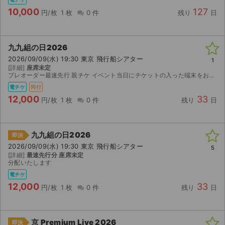
チケットジャム利用規約
10,000
127
円/枚
1 枚
0 件
残り
日
プライバシーポリシー
特定商取引法に基づく表記
九九組の日2026
2026/09/09(水) 19:30 東京 飛行船シアター
1
公演登録依頼
[詳細]
座席未定
プレオーダー最速先行 親チケ イベント当日にチケットの入った端末をお渡しします
電チケ
同行
不正転売禁止法について
12,000
33
円/枚
1 枚
0 件
残り
日
チケットジャムの取り組み
音楽情報
九九組の日2026
即決
2026/09/09(水) 19:30 東京 飛行船シアター
5
[詳細]
最速先行分 座席未定
分配いたします
電チケ
12,000
33
円/枚
1 枚
0 件
残り
日
京 Premium Live 2026
即決