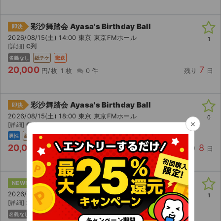
彩沙舞踏会 Ayasa's Birthday Ball
即決
2026/08/15(土) 14:00 東京 東京FMホール
1
[詳細]
C列
名義なし
紙チケ
郵送
20,000
7
円/枚
1 枚
0 件
残り
日
彩沙舞踏会 Ayasa's Birthday Ball
即決
2026/08/15(土) 18:00 東京 東京FMホール
0
×
[詳細]
C列
男性
紙チケ
郵送
20,000
8
円/枚
2 枚
0 件
残り
日
京 Premium Live 2026
NEW!
即決
2026/12/12(土) 16:15 京都 ロームシアター京都 メインホール
1
[詳細]
2Daysチケット最速先行
名義なし
主催者
電チケ