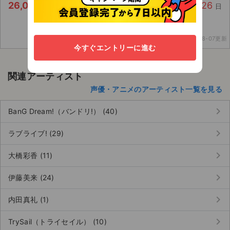
26,000
126
円/枚
2 枚
0 件
残り
日
2026-08-07更新
今すぐエントリーに進む
関連アーティスト
声優・アニメのアーティスト一覧を見る
keyboard_arrow_right
BanG Dream!（バンドリ!） (40)
keyboard_arrow_right
ラブライブ! (29)
keyboard_arrow_right
大橋彩香 (11)
keyboard_arrow_right
伊藤美来 (24)
keyboard_arrow_right
内田真礼 (1)
keyboard_arrow_right
TrySail（トライセイル） (10)