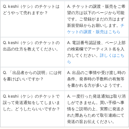
Q. keshi（ケシ）のチケットは
A. チケットの譲渡・販売をご希
どうやって売れますか？
望の方は以下のページから可能
です。ご登録がまだの方はまず
新規登録からお願いします。
チ
ケットの譲渡・販売はこちら
Q. keshi（ケシ）のチケットの
A. 電話番号認証後、ページ上部
出品の仕方を教えてください。
の検索欄でアーティスト名を入
力してください。
詳しくはこち
ら
Q. 「出品者からの説明」には何
A. 出品のご事情や受け渡し時の
を書けばいいですか？
条件、発券時の手数料の有無等
を書かれる方が多いようです。
Q. keshi（ケシ）のチケットで
A. 一度行った発送通知は取り消
誤って発送通知をしてしまいま
しができません。買い手様へ事
した。どうしたらいいですか？
情をご説明の上、実際に発送さ
れた際あらためて取引連絡にて
発送の旨お伝えください。