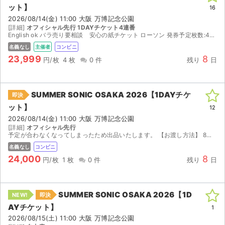
ット】
16
2026/08/14(金) 11:00 大阪 万博記念公園
[詳細]
オフィシャル先行 1DAYチケット4連番
English ok バラ売り要相談 安心の紙チケット ローソン 発券予定枚数:4枚 2026/08/09(日) 14:00 ~ 2026/08/17(月) 21:00の間にお受取り...
名義なし
主催者
コンビニ
23,999
8
円/枚
4 枚
0 件
残り
日
SUMMER SONIC OSAKA 2026【1DAYチケ
即決
ット】
12
2026/08/14(金) 11:00 大阪 万博記念公園
[詳細]
オフィシャル先行
予定が合わなくなってしまったため出品いたします。 【お渡し方法】 8月7日(金)14:00以降、発券番号をお伝えしますのでセブンイレブンにて発券下さい。 【注意事項】 公演が中止となった場合...
名義なし
コンビニ
24,000
8
円/枚
1 枚
0 件
残り
日
SUMMER SONIC OSAKA 2026【1D
NEW!
即決
AYチケット】
1
2026/08/15(土) 11:00 大阪 万博記念公園