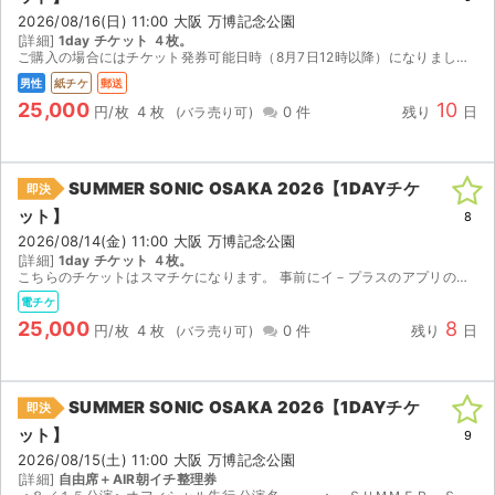
2026/08/16(日) 11:00 大阪 万博記念公園
[詳細]
1day チケット ４枚。
ご購入の場合にはチケット発券可能日時（8月7日12時以降）になりましたら、レターパックプラス（速達扱い）にて発送させていただきます。通常、発送日の翌日には到着いたします。 サマソニは雨天決行、...
男性
紙チケ
郵送
25,000
10
円/枚
4 枚
0 件
残り
日
SUMMER SONIC OSAKA 2026【1DAYチケ
即決
ット】
8
2026/08/14(金) 11:00 大阪 万博記念公園
[詳細]
1day チケット ４枚。
こちらのチケットはスマチケになります。 事前にイ－プラスのアプリのインストールをお済ませください。 ご購入の場合にはイ－プラスのアプリに登録済みのメ－ルアドレス（複数枚ご購入の場合には複数人分...
電チケ
25,000
8
円/枚
4 枚
0 件
残り
日
SUMMER SONIC OSAKA 2026【1DAYチケ
即決
ット】
9
2026/08/15(土) 11:00 大阪 万博記念公園
[詳細]
自由席＋AIR朝イチ整理券