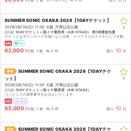
SUMMER SONIC OSAKA 2026【1DAYチケット】
2026/08/16(日) 11:00 大阪 万博記念公園
7
[詳細]
1DAYチケット＋朝イチ整理券（AIR STAGE） 第1弾最速当選
チケットはダウンロード可能になり次第、イープラスのスマチケにて分配します。 チケット8/9 朝イチ整理券8/15 ともに15:00〜ダウンロード可能。 朝イチ整理券で、朝イチ番 開場時間...
女性
電チケ
62,000
10
円/枚
1 枚
0 件
残り
日
SUMMER SONIC OSAKA 2026【1DAYチケ
即決
ット】
7
2026/08/16(日) 11:00 大阪 万博記念公園
[詳細]
1DAYチケット＋朝イチ整理券（AIR STAGE）
コンビニでの発券番号をお伝えいたします。
女性
コンビニ
65,000
10
円/枚
1 枚
0 件
残り
日
SUMMER SONIC OSAKA 2026【1DAYチケ
即決