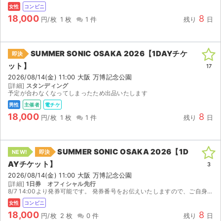
チケットジャム利用規約
女性
コンビニ
18,000
8
円/枚
1 枚
1 件
残り
日
プライバシーポリシー
特定商取引法に基づく表記
SUMMER SONIC OSAKA 2026【1DAYチケ
即決
ット】
公演登録依頼
17
2026/08/14(金) 11:00 大阪 万博記念公園
[詳細]
スタンディング
不正転売禁止法について
予定が合わなくなってしまったため出品いたします
男性
主催者
電チケ
チケットジャムの取り組み
18,000
8
円/枚
1 枚
1 件
残り
日
音楽情報
SUMMER SONIC OSAKA 2026【1D
NEW!
即決
AYチケット】
3
2026/08/14(金) 11:00 大阪 万博記念公園
[詳細]
1日券 オフィシャル先行
8/7 14:00より発券可能です。 発券番号をお伝えいたしますので、ご自身でセブンイレブンにて発券をお願いいたします。 1枚/165円の発券手数料が別途かかります。ご了承ください。
女性
コンビニ
18,000
8
円/枚
2 枚
0 件
残り
日