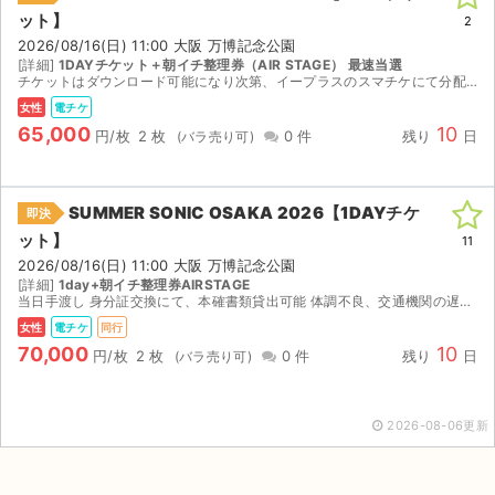
ット】
2
2026/08/16(日) 11:00 大阪 万博記念公園
[詳細]
1DAYチケット＋朝イチ整理券（AIR STAGE） 最速当選
チケットはダウンロード可能になり次第、イープラスのスマチケにて分配します。 チケット8/9 朝イチ整理券8/15 ともに15:00〜ダウンロード可能。 朝イチ整理券で、朝イチ番 開場時間...
女性
電チケ
65,000
10
円/枚
2 枚
0 件
残り
日
SUMMER SONIC OSAKA 2026【1DAYチケ
即決
ット】
11
2026/08/16(日) 11:00 大阪 万博記念公園
[詳細]
1day+朝イチ整理券AIRSTAGE
当日手渡し 身分証交換にて、本確書類貸出可能 体調不良、交通機関の遅延、お目当てのアーティストの不在等主催者側の公演中止以外いかなる理由・場合もキャンセルや返金はいたしかねます。 買い手都合の...
女性
電チケ
同行
70,000
10
円/枚
2 枚
0 件
残り
日
2026-08-06更新