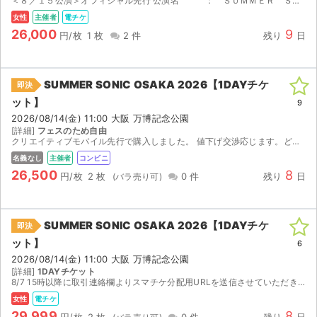
＜８／１５公演＞オフィシャル先行 公演名 ： ＳＵＭＭＥＲ ＳＯＮＩＣ ２０２６ ［ＯＳＡＫＡ］ 会場名 ： 万博記念公園 公演日時 ： 2026/08/15(土) ...
女性
主催者
電チケ
26,000
9
円/枚
1 枚
2 件
残り
日
SUMMER SONIC OSAKA 2026【1DAYチケ
即決
ット】
9
2026/08/14(金) 11:00 大阪 万博記念公園
[詳細]
フェスのため自由
クリエイティブモバイル先行で購入しました。 値下げ交渉応じます。どうぞよろしくお願いいたします。
名義なし
主催者
コンビニ
26,500
8
円/枚
2 枚
0 件
残り
日
SUMMER SONIC OSAKA 2026【1DAYチケ
即決
ット】
6
2026/08/14(金) 11:00 大阪 万博記念公園
[詳細]
1DAYチケット
8/7 15時以降に取引連絡欄よりスマチケ分配用URLを送信させていただきます。朝イチ整理券の申込対応可能です。ご落札前にコメント欄よりその旨お知らせください。
女性
電チケ
29,999
8
円/枚
2 枚
0 件
残り
日