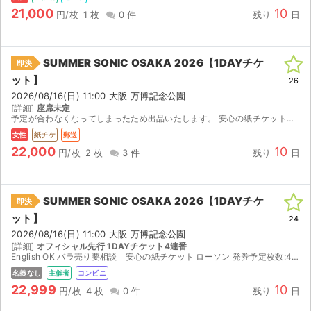
21,000
10
円/枚
1 枚
0 件
残り
日
SUMMER SONIC OSAKA 2026【1DAYチケ
即決
ット】
26
2026/08/16(日) 11:00 大阪 万博記念公園
[詳細]
座席未定
予定が合わなくなってしまったため出品いたします。 安心の紙チケットです。受付番号での取引も可能です！ 多少の値下げは検討します！！ どうか購入よろしくお願いします 【お渡し方法】 ...
女性
紙チケ
郵送
22,000
10
円/枚
2 枚
3 件
残り
日
SUMMER SONIC OSAKA 2026【1DAYチケ
即決
ット】
24
2026/08/16(日) 11:00 大阪 万博記念公園
[詳細]
オフィシャル先行 1DAYチケット4連番
English OK バラ売り要相談 安心の紙チケット ローソン 発券予定枚数:4枚 2026/08/09(日) 14:00 ~ 2026/08/17(月) 21:00の間にお受取りく...
名義なし
主催者
コンビニ
22,999
10
円/枚
4 枚
0 件
残り
日