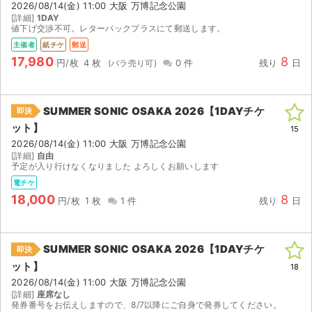
2026/08/14(金) 11:00 大阪 万博記念公園
[詳細]
1DAY
値下げ交渉不可。レターパックプラスにて郵送します。
主催者
紙チケ
郵送
17,980
8
円/枚
4 枚
0 件
残り
日
SUMMER SONIC OSAKA 2026【1DAYチケ
即決
ット】
15
2026/08/14(金) 11:00 大阪 万博記念公園
[詳細]
自由
予定が入り行けなくなりました よろしくお願いします
電チケ
18,000
8
円/枚
1 枚
1 件
残り
日
SUMMER SONIC OSAKA 2026【1DAYチケ
即決
サイト情報
ット】
18
2026/08/14(金) 11:00 大阪 万博記念公園
チケットジャム運営会社
[詳細]
座席なし
発券番号をお伝えしますので、8/7以降にご自身で発券してください。