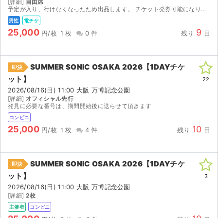
[詳細]
自由席
予定が入り、行けなくなったため出品します。 チケット発券可能になり次第分配させていただきます。
男性
電チケ
25,000
9
円/枚
1 枚
0 件
残り
日
SUMMER SONIC OSAKA 2026【1DAYチケ
即決
ット】
22
2026/08/16(日) 11:00 大阪 万博記念公園
[詳細]
オフィシャル先行
発見に必要な番号は、期間開始後に送らせて頂きます
コンビニ
25,000
10
円/枚
1 枚
4 件
残り
日
SUMMER SONIC OSAKA 2026【1DAYチケ
即決
ット】
3
2026/08/16(日) 11:00 大阪 万博記念公園
[詳細]
2枚
主催者
コンビニ