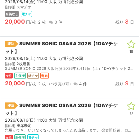
2026/08/14(金) 11:00 大阪 万博記念公園
[詳細]
スマチケ
名義なし
電チケ
20,000
8
円/枚
2 枚
0 件
残り
日
SUMMER SONIC OSAKA 2026【1DAYチケ
即決
ット】
10
2026/08/15(土) 11:00 大阪 万博記念公園
[詳細]
2枚連番
SUMMER SONIC 2026 大阪公演 2026年8月15日（土）1DAYチケット 2枚連番です。 e+（イープラス）一般発売で購入しました。 現在は未発券ですが、8月8日より発券可...
女性
主催者
紙チケ
郵送
20,000
9
円/枚
2 枚
4 件
残り
日
SUMMER SONIC OSAKA 2026【1DAYチケ
即決
ット】
17
2026/08/16(日) 11:00 大阪 万博記念公園
[詳細]
座席未定
急用ができ、いけなくなってしまったため出品します。 発券開始後、ローチケ電子にて分配します。
女性
主催者
電チケ