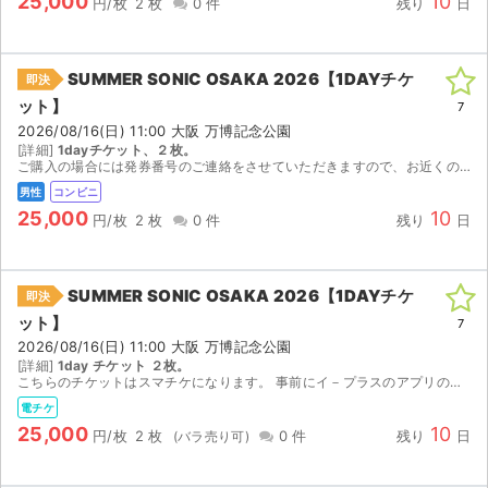
25,000
10
円/枚
2 枚
0 件
残り
日
SUMMER SONIC OSAKA 2026【1DAYチケ
即決
ット】
7
2026/08/16(日) 11:00 大阪 万博記念公園
[詳細]
1dayチケット、２枚。
ご購入の場合には発券番号のご連絡をさせていただきますので、お近くのロ－ソンにてLoppi をご操作の上、レジにてチケットのお受け取りをお願いいたします。 サマソニは雨天決行、基本的に公演中止は...
男性
コンビニ
25,000
10
円/枚
2 枚
0 件
残り
日
SUMMER SONIC OSAKA 2026【1DAYチケ
即決
ット】
7
2026/08/16(日) 11:00 大阪 万博記念公園
[詳細]
1day チケット ２枚。
こちらのチケットはスマチケになります。 事前にイ－プラスのアプリのインストールをお済ませください。 ご購入の場合にはイ－プラスのアプリに登録済みのメ－ルアドレス（複数枚ご購入の場合には複数人分...
電チケ
25,000
10
円/枚
2 枚
0 件
残り
日