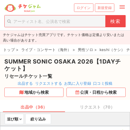
menu
ログイン
新規登録
person_add
exit_to_app
新規会員登録
ログイン
チケジャムはチケット売買アプリです。チケット価格は定価より安いまたは
チケットを探す
高い場合があります。
新着チケット
トップ
>
ライブ・コンサート（海外）
>
男性ソロ
>
keshi（ケシ） 
SUMMER SONIC OSAKA 2026【1DAYチ
値下げしたチケット
ケット】
都道府県からチケットを探す
リセールチケット一覧
出品する
リクエストする
お気に入り登録
口コミ投稿
もうすぐ開催のチケット
地域から検索
公演・日程から検索
チケットのリクエスト一覧
出品中（36）
リクエスト（70）
取扱チケット
並び順
絞り込み
ライブ・コンサート（国内）