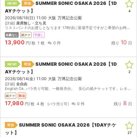
SUMMER SONIC OSAKA 2026【1D
NEW!
即決
AYチケット】
ライブ・コンサート（海外）
4
2026/08/16(日) 11:00 大阪 万博記念公園
[詳細]
座席無し・立ち見
イベント
リストバンドのお渡しとなります 17時頃に退場予定ですがご希望のお時間あれば出来る限り対応させていただきます 他サイトにも出品してますのでご検討中の方は是非お急ぎ下さい
名義なし
紙チケ
手渡し
スポーツ
13,900
10
円/枚
1 枚
0 件
残り
日
演劇・ミュージカル
SUMMER SONIC OSAKA 2026【1D
NEW!
即決
ご利用ガイド
AYチケット】
2
2026/08/14(金) 11:00 大阪 万博記念公園
ご利用ガイド
[詳細]
全自由
English Ok. バラ売り可能、一般発売分。 安心の紙チケットです。レターパックプラス速達にて配送します。 ※万が一公演中止の際は、手数料送料を差し引いた金額を返金いたします。
手数料・お支払い方法
紙チケ
郵送
17,980
8
円/枚
4 枚
0 件
残り
日
AIに質問する
よくある質問
SUMMER SONIC OSAKA 2026【1DAYチケ
即決
ット】
27
お知らせ