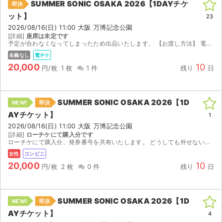
SUMMER SONIC OSAKA 2026【1DAYチケ
即決
ット】
23
2026/08/16(日) 11:00 大阪 万博記念公園
[詳細]
座席は未定です
予定が合わなくなってしまったため出品いたします。 【お渡し方法】 電子チケット（チケットぴあ／イープラス）にて分配いたします。 分配可能になり次第、取引連絡にてURLをお送りします。 【注意...
名義なし
電チケ
20,000
10
円/枚
1 枚
1 件
残り
日
SUMMER SONIC OSAKA 2026【1D
NEW!
即決
AYチケット】
1
2026/08/16(日) 11:00 大阪 万博記念公園
[詳細]
ローチケにて購入分です
ローチケにて購入分、発券番号を共有いたします。 どうしても外せない予定ができたため出品いたします お悩み中の方お気軽にコメントください
女性
コンビニ
20,000
10
円/枚
2 枚
0 件
残り
日
SUMMER SONIC OSAKA 2026【1D
NEW!
即決
AYチケット】
4