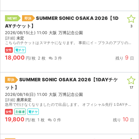
SUMMER SONIC OSAKA 2026【1D
NEW!
即決
AYチケット】
3
2026/08/15(土) 11:00 大阪 万博記念公園
[詳細]
未定
こちらのチケットはスマチケになります。 事前にイ－プラスのアプリのインストールをお済ませください。 【注意事項】 公演が中止となった場合のみ、手数料を差し引いた金額を返金いたします。 取引確定...
女性
電チケ
18,000
9
円/枚
2 枚
3 件
残り
日
SUMMER SONIC OSAKA 2026【1DAYチケ
即決
ット】
17
2026/08/16(日) 11:00 大阪 万博記念公園
[詳細]
座席未定
急用で行けなくなりましたので出品します。 オフィシャル先行１DAYチケットです。 事前にイープラスのアプリのインストールをお願いいたします。ご購入の場合、イープラスのアプリに登録済みのメ...
女性
主催者
電チケ
19,800
10
円/枚
1 枚
0 件
残り
日