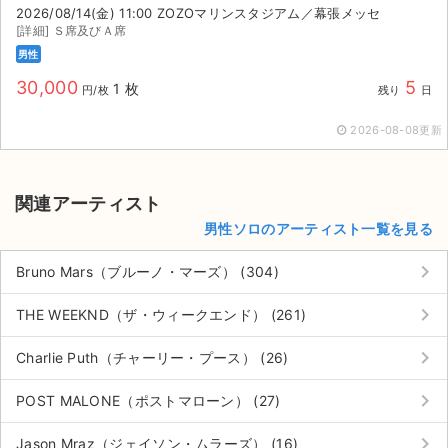
2026/08/14(金) 11:00 ZOZOマリンスタジアム／幕張メッセ
[詳細] Ｓ席及びＡ席
男性
30,000
5
1 枚
円/枚
残り
日
2026-08-08更新
関連アーティスト
男性ソロのアーティスト一覧を見る
keyboard_arrow_right
Bruno Mars（ブルーノ・マーズ） (304)
keyboard_arrow_right
THE WEEKND（ザ・ウィークエンド） (261)
keyboard_arrow_right
Charlie Puth（チャーリー・プース） (26)
keyboard_arrow_right
POST MALONE（ポストマローン） (27)
keyboard_arrow_right
Jason Mraz（ジェイソン・ムラーズ） (16)