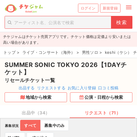
menu
ログイン
新規登録
person_add
exit_to_app
新規会員登録
ログイン
チケジャムはチケット売買アプリです。チケット価格は定価より安いまたは
チケットを探す
高い場合があります。
新着チケット
トップ
>
ライブ・コンサート（海外）
>
男性ソロ
>
keshi（ケシ） 
SUMMER SONIC TOKYO 2026【1DAYチ
値下げしたチケット
ケット】
都道府県からチケットを探す
リセールチケット一覧
出品する
リクエストする
お気に入り登録
口コミ投稿
もうすぐ開催のチケット
地域から検索
公演・日程から検索
チケットのリクエスト一覧
出品中（34）
リクエスト（71）
取扱チケット
すべて
募集中のみ
募集状況
ライブ・コンサート（国内）