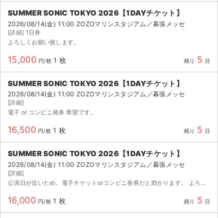
チケットジャム利用規約
SUMMER SONIC TOKYO 2026【1DAYチケット】
プライバシーポリシー
2026/08/14(金) 11:00 ZOZOマリンスタジアム／幕張メッセ
[詳細] 1日券
よろしくお願い致します。
特定商取引法に基づく表記
15,000
5
1 枚
円/枚
残り
日
公演登録依頼
SUMMER SONIC TOKYO 2026【1DAYチケット】
不正転売禁止法について
2026/08/14(金) 11:00 ZOZOマリンスタジアム／幕張メッセ
[詳細]
チケットジャムの取り組み
電子 or コンビニ発券 希望です。
音楽情報
16,500
5
1 枚
円/枚
残り
日
SUMMER SONIC TOKYO 2026【1DAYチケット】
2026/08/14(金) 11:00 ZOZOマリンスタジアム／幕張メッセ
[詳細]
公演日が近いため、電子チケットorコンビニ発券だと助かります。 よろしくお願いいたします。
16,000
5
1 枚
円/枚
残り
日