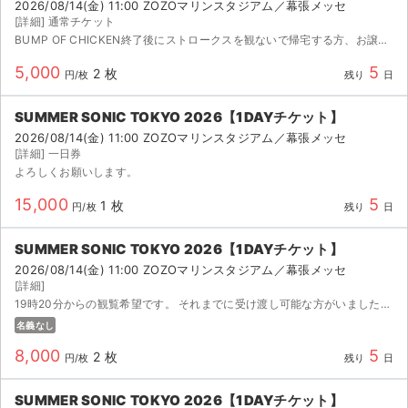
2026/08/14(金) 11:00 ZOZOマリンスタジアム／幕張メッセ
[詳細] 通常チケット
BUMP OF CHICKEN終了後にストロークスを観ないで帰宅する方、お譲りいただけますと幸いです。
5,000
5
2 枚
円/枚
残り
日
SUMMER SONIC TOKYO 2026【1DAYチケット】
2026/08/14(金) 11:00 ZOZOマリンスタジアム／幕張メッセ
[詳細] 一日券
よろしくお願いします。
15,000
5
1 枚
円/枚
残り
日
SUMMER SONIC TOKYO 2026【1DAYチケット】
2026/08/14(金) 11:00 ZOZOマリンスタジアム／幕張メッセ
[詳細]
19時20分からの観覧希望です。 それまでに受け渡し可能な方がいましたら、ぜひよろしくお願いいたします。 当日の連絡はokです
名義なし
8,000
5
2 枚
円/枚
残り
日
SUMMER SONIC TOKYO 2026【1DAYチケット】