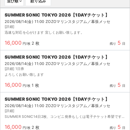
並び順
絞り込み
ライブ・コンサート（海外）
SUMMER SONIC TOKYO 2026【1DAYチケット】
2026/08/14(金) 11:00 ZOZOマリンスタジアム／幕張メッセ
イベント
[詳細]
迅速な対応を心がけます 宜しくお願い致します。
スポーツ
16,000
5
2 枚
円/枚
残り
日
演劇・ミュージカル
SUMMER SONIC TOKYO 2026【1DAYチケット】
ご利用ガイド
2026/08/14(金) 11:00 ZOZOマリンスタジアム／幕張メッセ
[詳細] 1日券
よろしくお願い致します
ご利用ガイド
16,000
5
1 枚
円/枚
残り
日
手数料・お支払い方法
SUMMER SONIC TOKYO 2026【1DAYチケット】
AIに質問する
2026/08/14(金) 11:00 ZOZOマリンスタジアム／幕張メッセ
[詳細]
よくある質問
SUMMER SONIC14日2枚、コンビニ発券もしくは電子チケット希望です。 迅速なご対応させていただきます。 どうぞよろしくお願いいたします。
16,000
5
お知らせ
2 枚
円/枚
残り
日