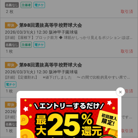
名義なし
主催者
電チケ
2 枚
取引済
第98回選抜高等学校野球大会
即決
2026/03/31(火) 12:30 阪神甲子園球場
[詳細] 【屋根下】ブロック前方 ◆ 球筋がしっかり見えるポジション ほぼ中央ですが、少しだけ位置がず...
名義なし
主催者
電チケ
1 枚
取引済
第98回選抜高等学校野球大会
即決
2026/03/31(火) 12:30 阪神甲子園球場
[詳細] 【定価割れ】 ※値下げしました 〜 の間で比較的見やすい席です 雨の影響で行けなくなったので...
電チケ
×
1 枚
取引済
第98回選抜高等学校野球大会
即決
2026/03/31(火) 12:30 阪神甲子園球場
[詳細] 中央指定席下段 中央 段 ～ 番 ☆破格☆通常で買うより 円安いです☆★発券の...
名義なし
電チケ
1 枚
取引済