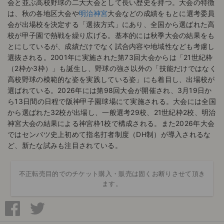
会と並ぶ高校野球の二大大会として長い歴史を持つ。大会の特徴
は、秋の各地区大会や
明治神宮
大会などの成績をもとに選考委員
会が出場校を決定する「選抜方式」にあり、全国から選ばれた高
校が甲子園で熱戦を繰り広げる。基本的には秋季大会の結果をも
とにしているが、成績だけでなく試合内容や地域性なども考慮し
選抜される。2001年に実施された第73回大会からは「21世紀枠
（2枠か3枠）」も誕生し、野球の強さ以外の「技能だけではなく
高校野球の模範的な姿を実践している姿」にも着目し、出場校が
選ばれている。2026年には第98回大会が開催され、3月19日か
ら13日間の日程で阪神甲子園球場にて実施される。大会には全国
から選ばれた32校が出場し、一般選考29校、21世紀枠2校、明治
神宮大会の結果による神宮枠1校で構成される。また2026年大会
ではセンバツ史上初めて指名打者制度（DH制）が導入されるな
ど、新たな試みも注目されている。
不正転売目的でのチケット購入・販売は固くお断りさせて頂き
ます。