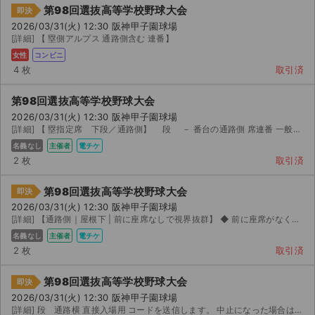
第98回選抜高等学校野球大会
即決
2026/03/31(火) 12:30 阪神甲子園球場
[詳細] 【 塁側アルプス 通路側含む 連番】
女性
コンビニ
4 枚
取引済
第98回選抜高等学校野球大会
2026/03/31(火) 12:30 阪神甲子園球場
[詳細] 【 塁指定席 下段／通路側】 段 － 番台の通路側 席連番 一般価格 円の席なの...
名義なし
主催者
電チケ
2 枚
取引済
第98回選抜高等学校野球大会
即決
2026/03/31(火) 12:30 阪神甲子園球場
[詳細] 【通路側｜屋根下 | 前に座席なしで視界抜群】 ◆ 前に座席がなく、とにかく見やすい席 ス...
名義なし
主催者
電チケ
2 枚
取引済
第98回選抜高等学校野球大会
即決
2026/03/31(火) 12:30 阪神甲子園球場
[詳細] 段 通路横 直接入場用 コードを送信します。 中止になった場合は、手数料を引いた金額を返金します