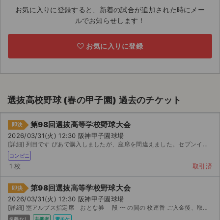
お気に入りに登録すると、新着の試合が追加された時にメー
ライブ・コンサート（海外）
ルでお知らせします！
イベント
お気に入りに登録
スポーツ
演劇・ミュージカル
選抜高校野球 (春の甲子園) 過去のチケット
ご利用ガイド
第98回選抜高等学校野球大会
即決
ご利用ガイド
2026/03/31(火) 12:30 阪神甲子園球場
[詳細] 列目です ぴあで購入しましたが、座席を間違えました。セブンイレブンで発券をお願いします。
手数料・お支払い方法
コンビニ
1 枚
取引済
AIに質問する
第98回選抜高等学校野球大会
即決
よくある質問
2026/03/31(火) 12:30 阪神甲子園球場
[詳細] 塁アルプス指定席 おとな券 段 〜 の間の 枚連番 ご入金後、取引画面にて直接入場...
お知らせ
名義なし
主催者
電チケ