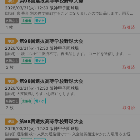
第98回選抜高等学校野球大会
即決
チケットジャム利用規約
2026/03/31(火) 12:30 阪神甲子園球場
[詳細] 席 番台 別の席で観戦することになりましたので出品します。雨天順延の場合、チケジャム事務局...
プライバシーポリシー
名義なし
主催者
電チケ
1 枚
取引済
特定商取引法に基づく表記
第98回選抜高等学校野球大会
即決
公演登録依頼
2026/03/31(火) 12:30 阪神甲子園球場
[詳細] ～ 段 コンビニ決済不可。再出品します。 コードを送信します。 中止の場合手数料を引い...
不正転売禁止法について
名義なし
主催者
電チケ
2 枚
取引済
チケットジャムの取り組み
第98回選抜高等学校野球大会
即決
音楽情報
2026/03/31(火) 12:30 阪神甲子園球場
[詳細] 大変観戦しやすいお席になります。
名義なし
主催者
電チケ
2 枚
取引済
第98回選抜高等学校野球大会
即決
2026/03/31(火) 12:30 阪神甲子園球場
[詳細] 通路側 枚✨ 人気の通路側です✨ 入金確認後速やかに入場用 をお送りいたします。 中止の...