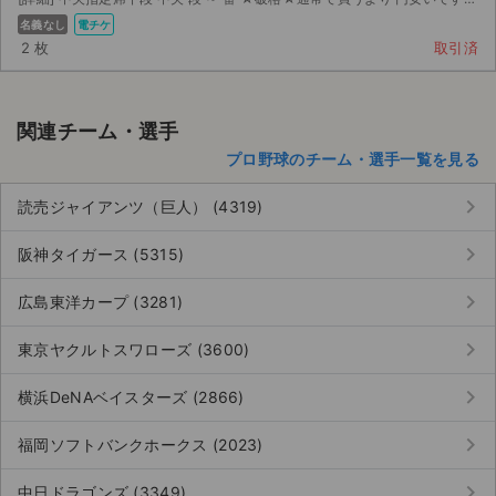
名義なし
電チケ
2 枚
取引済
関連チーム・選手
プロ野球のチーム・選手一覧を見る
keyboard_arrow_right
読売ジャイアンツ（巨人） (4319)
keyboard_arrow_right
阪神タイガース (5315)
keyboard_arrow_right
広島東洋カープ (3281)
keyboard_arrow_right
東京ヤクルトスワローズ (3600)
keyboard_arrow_right
横浜DeNAベイスターズ (2866)
keyboard_arrow_right
福岡ソフトバンクホークス (2023)
keyboard_arrow_right
中日ドラゴンズ (3349)