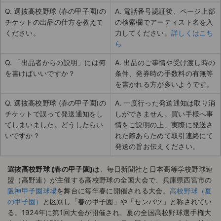
Q. 選抜高校野球 (春の甲子園)の
A. 電話番号認証後、ページ上部
チケットの出品の仕方を教えて
の検索欄でアーティスト名を入
ください。
力してください。
詳しくはこち
ら
Q. 「出品者からの説明」には何
A. 出品のご事情や受け渡し時の
を書けばいいですか？
条件、発券時の手数料の有無等
を書かれる方が多いようです。
Q. 選抜高校野球 (春の甲子園)の
A. 一度行った発送通知は取り消
チケットで誤って発送通知をし
しができません。買い手様へ事
てしまいました。どうしたらい
情をご説明の上、実際に発送さ
いですか？
れた際あらためて取引連絡にて
発送の旨お伝えください。
選抜高校野球 (春の甲子園)
は、毎日新聞社と日本高等学校野球連
盟（高野連）が主催する高校野球の全国大会で、兵庫県西宮市の
阪神甲子園球場
を舞台に毎年春に開催される大会。
高校野球（夏
の甲子園）
と区別し「春の甲子園」や「センバツ」と称されてい
る。1924年に第1回大会が開催され、夏の全国高校野球選手権大