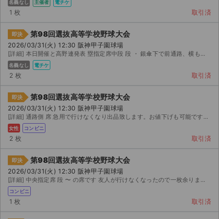
名義なし
主催者
電チケ
1 枚
取引済
第98回選抜高等学校野球大会
即決
2026/03/31(火) 12:30 阪神甲子園球場
[詳細] 本日開催と高野連発表 塁指定席中段 段 ・ 銀傘下で前通路、横も通路になります。...
名義なし
電チケ
2 枚
取引済
第98回選抜高等学校野球大会
即決
2026/03/31(火) 12:30 阪神甲子園球場
[詳細] 通路側 席 急用で行けなくなり出品致します。お値下げも可能ですので気軽にコメントしてください。
女性
コンビニ
2 枚
取引済
第98回選抜高等学校野球大会
即決
2026/03/31(火) 12:30 阪神甲子園球場
[詳細] 中央指定席 段 〜 の席です 友人が行けなくなったので一枚余りました。 コードをお送...
コンビニ
1 枚
取引済