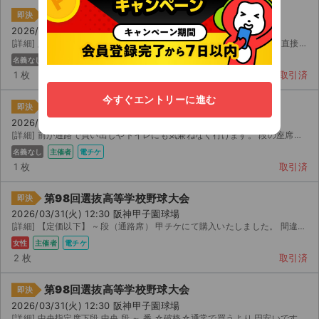
第98回選抜高等学校野球大会
即決
2026/03/31(火) 12:30 阪神甲子園球場
[詳細] 定価以外 【★通路側★ 中央指定席（中段）】 段 | 番～ 番 直接入場用の コードが...
名義なし
電チケ
1 枚
取引済
今すぐエントリーに進む
第98回選抜高等学校野球大会
即決
2026/03/31(火) 12:30 阪神甲子園球場
[詳細] 前が通路で買い出しやトイレにも気兼ねなく行けます。 段の座席になります。 直接入場用 ...
名義なし
主催者
電チケ
1 枚
取引済
第98回選抜高等学校野球大会
即決
2026/03/31(火) 12:30 阪神甲子園球場
[詳細] 【定価以下】 ~ 段（通路席） 甲チケにて購入いたしました。 間違って購入してしまったため、...
女性
主催者
電チケ
2 枚
取引済
第98回選抜高等学校野球大会
即決
2026/03/31(火) 12:30 阪神甲子園球場
[詳細] 中央指定席下段 中央 段 ～ 番 ☆破格☆通常で買うより 円安いです☆★発券の...