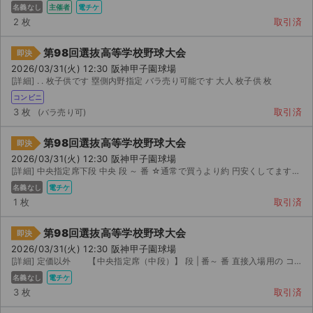
名義なし
主催者
電チケ
2 枚
取引済
第98回選抜高等学校野球大会
即決
2026/03/31(火) 12:30 阪神甲子園球場
[詳細] . . 枚子供です 塁側内野指定 バラ売り可能です 大人 枚子供 枚
コンビニ
3 枚
取引済
第98回選抜高等学校野球大会
即決
2026/03/31(火) 12:30 阪神甲子園球場
[詳細] 中央指定席下段 中央 段 ～ 番 ☆通常で買うより約 円安くしてます☆ 他の席に...
名義なし
電チケ
1 枚
取引済
第98回選抜高等学校野球大会
即決
2026/03/31(火) 12:30 阪神甲子園球場
[詳細] 定価以外 【中央指定席（中段）】 段 | 番～ 番 直接入場用の コードが表示できる...
名義なし
電チケ
3 枚
取引済