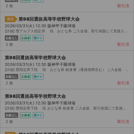
2 枚
取引済
第98回選抜高等学校野球大会
即決
2026/03/31(火) 12:30 阪神甲子園球場
[詳細] 塁アルプス指定席 段 おとな券 ご入金後、取引画面にて直接入場 コード画像を送ります。...
名義なし
主催者
電チケ
2 枚
取引済
第98回選抜高等学校野球大会
2026/03/31(火) 12:30 阪神甲子園球場
[詳細] 塁指定席下段 段 おとな券 枚連番（通路側席含む） ご入金後、取引画面にて直接入場 コー...
名義なし
主催者
電チケ
2 枚
取引済
第98回選抜高等学校野球大会
2026/03/31(火) 12:30 阪神甲子園球場
[詳細] 塁指定席下段 段 おとな券 枚連番 ご入金後、取引画面にて直接入場 コード画像を送ります。
サイト情報
名義なし
主催者
電チケ
2 枚
取引済
チケットジャム運営会社