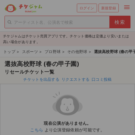
menu
ログイン
新規登録
person_add
exit_to_app
新規会員登録
ログイン
チケジャムはチケット売買アプリです。チケット価格は定価より安いまたは
チケットを探す
高い場合があります。
新着チケット
トップ
>
スポーツ
>
プロ野球
>
その他野球
>
選抜高校野球 (春の甲
選抜高校野球 (春の甲子園)
値下げしたチケット
リセールチケット一覧
都道府県からチケットを探す
チケットを出品する
リクエストする
口コミ投稿
もうすぐ開催のチケット
チケットのリクエスト一覧
取扱チケット
現在公演がありません。
こちら
より公演登録依頼が可能です。
ライブ・コンサート（国内）