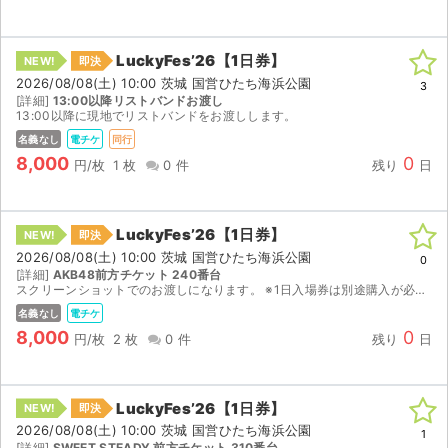
LuckyFes’26【1日券】
NEW!
即決
2026/08/08(土) 10:00 茨城 国営ひたち海浜公園
3
[詳細]
13:00以降リストバンドお渡し
13:00以降に現地でリストバンドをお渡しします。
名義なし
電チケ
同行
8,000
0
円/枚
1 枚
0 件
残り
日
LuckyFes’26【1日券】
NEW!
即決
2026/08/08(土) 10:00 茨城 国営ひたち海浜公園
0
[詳細]
AKB48前方チケット 240番台
スクリーンショットでのお渡しになります。 ※1日入場券は別途購入が必要です。
名義なし
電チケ
8,000
0
円/枚
2 枚
0 件
残り
日
サイト情報
LuckyFes’26【1日券】
NEW!
即決
チケットジャム運営会社
2026/08/08(土) 10:00 茨城 国営ひたち海浜公園
1
[詳細]
SWEET STEADY 前方チケット 310番台