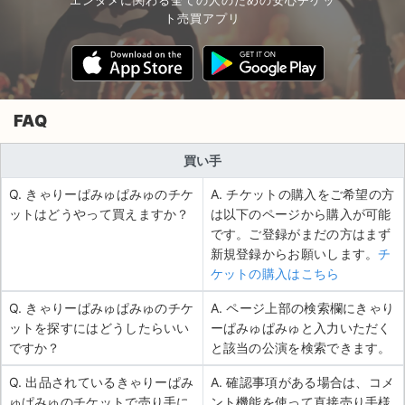
エンタメに関わる全ての人のための安心チケッ
ト売買アプリ
FAQ
買い手
Q. きゃりーぱみゅぱみゅのチケ
A. チケットの購入をご希望の方
ットはどうやって買えますか？
は以下のページから購入が可能
です。ご登録がまだの方はまず
新規登録からお願いします。
チ
ケットの購入はこちら
Q. きゃりーぱみゅぱみゅのチケ
A. ページ上部の検索欄にきゃり
ットを探すにはどうしたらいい
ーぱみゅぱみゅと入力いただく
ですか？
と該当の公演を検索できます。
Q. 出品されているきゃりーぱみ
A. 確認事項がある場合は、コメ
ゅぱみゅのチケットで売り手に
ント機能を使って直接売り手様