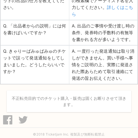
ットの出品の仕方を教えてくだ
の検索欄でアーティスト名を入
さい。
力してください。
詳しくはこち
ら
Q. 「出品者からの説明」には何
A. 出品のご事情や受け渡し時の
を書けばいいですか？
条件、発券時の手数料の有無等
を書かれる方が多いようです。
Q. きゃりーぱみゅぱみゅのチケ
A. 一度行った発送通知は取り消
ットで誤って発送通知をしてし
しができません。買い手様へ事
まいました。どうしたらいいで
情をご説明の上、実際に発送さ
すか？
れた際あらためて取引連絡にて
発送の旨お伝えください。
不正転売目的でのチケット購入・販売は固くお断りさせて頂き
ます。
©2018 Ticketjam Inc. 複製及び無断転載禁止