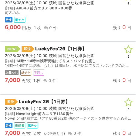
2026/08/08(土) 10:00 茨城 国営ひたち海浜公園
6
[詳細]
AKB48 前方エリア 800～900番
ライブ・コンサート（海外）
前方のみ
男性
電チケ
イベント
6,000
0
円/枚
1 枚
0 件
残り
日
スポーツ
LuckyFes’26【1日券】
NEW!
即決
演劇・ミュージカル
2026/08/08(土) 10:00 茨城 国営ひたち海浜公園
2
[詳細]
14時〜14時半以降現地にてリストバンドお渡し
14時〜14時半に現地、もしくは勝田駅、水戸駅にてリストバンドでのお渡しです。 値下げ対応可能です。 念の為、チケットのスクリーンショットも送ります。
ご利用ガイド
名義なし
紙チケ
手渡し
7,000
0
ご利用ガイド
円/枚
1 枚
0 件
残り
日
手数料・お支払い方法
LuckyFes’26【1日券】
即決
AIに質問する
2026/08/08(土) 10:00 茨城 国営ひたち海浜公園
4
[詳細]
Novelbright前方エリア1180番台
Novel bright前方エリア1180番台2枚 他のアーティストを優先するため分配いたします。 よろしくお願いいたします。
よくある質問
男性
主催者
電チケ
7,000
0
お知らせ
円/枚
2 枚
0 件
残り
日