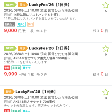
LuckyFes’26【1日券】
NEW!
即決
2026/08/08(土) 10:00 茨城 国営ひたち海浜公園
5
[詳細]
14時以降にリストバンドをお渡し
14時以降にリストバンドお渡しさせていただきます。
名義なし
電チケ
同行
9,000
0
円/枚
1 枚
4 件
残り
日
LuckyFes’26【1日券】
NEW!
即決
2026/08/08(土) 10:00 茨城 国営ひたち海浜公園
0
[詳細]
AKB48 前方エリア優先入場券 1000番〜
分配用URLをお送りいたします。
女性
主催者
電チケ
9,999
0
円/枚
1 枚
0 件
残り
日
LuckyFes’26【1日券】
即決
2026/08/08(土) 10:00 茨城 国営ひたち海浜公園
3
[詳細]
AKB48前方チケット 700番代
チケット分配致します。前方チケットのみです。
女性
主催者
電チケ