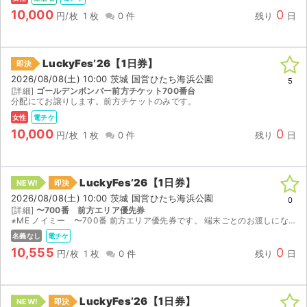
10,000
0
円/枚
1 枚
0 件
残り
日
LuckyFes’26【1日券】
即決
2026/08/08(土) 10:00 茨城 国営ひたち海浜公園
5
[詳細]
ゴールデンボンバー前方チケット700番台
分配にてお譲りします。前方チケットのみです。
女性
電チケ
10,000
0
円/枚
1 枚
0 件
残り
日
LuckyFes’26【1日券】
NEW!
即決
2026/08/08(土) 10:00 茨城 国営ひたち海浜公園
0
[詳細]
〜700番 前方エリア優先券
≠ME ノイミー 〜700番 前方エリア優先券です。 端末ごとのお渡しになるため、顔写真付き身分証との交換が可能な方のみご購入お願いいたします。
名義なし
電チケ
10,555
0
円/枚
1 枚
0 件
残り
日
LuckyFes’26【1日券】
NEW!
即決