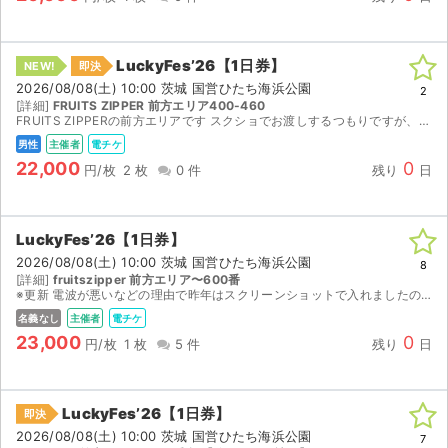
LuckyFes’26【1日券】
NEW!
即決
2026/08/08(土) 10:00 茨城 国営ひたち海浜公園
2
[詳細]
FRUITS ZIPPER 前方エリア400-460
FRUITS ZIPPERの前方エリアです スクショでお渡しするつもりですが、気になることがあればコメントください
男性
主催者
電チケ
22,000
0
円/枚
2 枚
0 件
残り
日
LuckyFes’26【1日券】
2026/08/08(土) 10:00 茨城 国営ひたち海浜公園
8
[詳細]
fruitszipper 前方エリア〜600番
※更新 電波が悪いなどの理由で昨年はスクリーンショットで入れましたのでスクリーンショットでお送りします。 ログイン情報のお渡しは不可です。リスクご了承の上ご購入ください。 当日会場にはおります。...
名義なし
主催者
電チケ
23,000
0
円/枚
1 枚
5 件
残り
日
LuckyFes’26【1日券】
即決
2026/08/08(土) 10:00 茨城 国営ひたち海浜公園
7