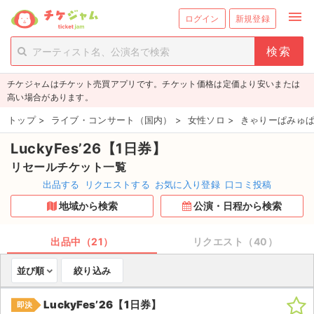
menu
ログイン
新規登録
person_add
exit_to_app
新規会員登録
ログイン
チケジャムはチケット売買アプリです。チケット価格は定価より安いまたは
チケットを探す
高い場合があります。
新着チケット
トップ
>
ライブ・コンサート（国内）
>
女性ソロ
>
きゃりーぱみゅぱ
LuckyFes’26【1日券】
値下げしたチケット
リセールチケット一覧
都道府県からチケットを探す
出品する
リクエストする
お気に入り登録
口コミ投稿
地域から検索
公演・日程から検索
もうすぐ開催のチケット
チケットのリクエスト一覧
出品中（21）
リクエスト（40）
並び順
絞り込み
取扱チケット
LuckyFes’26【1日券】
即決
ライブ・コンサート（国内）