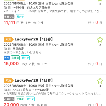
2026/08/08(土) 10:00 茨城 国営ひたち海浜公園
0
[詳細]
〜650番 前方エリア優先券
≠ME ノイミー 〜650番 前方エリア優先券です。 端末ごとのお渡しになるため、顔写真付き身分証との交換が可能な方のみご購入お願いいたします。
名義なし
電チケ
11,111
0
円/枚
1 枚
0 件
残り
日
LuckyFes’26【1日券】
即決
2026/08/08(土) 10:00 茨城 国営ひたち海浜公園
6
[詳細]
座席未定
家族に不幸がありいけません
男性
主催者
電チケ
15,000
0
円/枚
2 枚
2 件
残り
日
LuckyFes’26【1日券】
即決
2026/08/08(土) 10:00 茨城 国営ひたち海浜公園
8
[詳細]
AKB48前方エリア〜500番
※ 8/5更新 電波が悪いなどの理由で昨年はスクリーンショットで入れましたのでスクリーンショットでチケットをお送りします。 ログイン情報のお渡しなどはできません。 リスクご了承の上ご購入ください...
名義なし
主催者
電チケ
20,000
0
円/枚
1 枚
0 件
残り
日