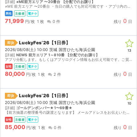
[詳細]
≠ME前方エリア 〜20番台 【分配でのお譲り】
≠ME 前方エリア 〜20番台 ・当日の購入でも対応可能です ・アプリ内の分配機能で譲渡URLより譲渡させていただきます。 ・公式サイトには、1次抽選販売で購入した優先入場券来場者情報の登録時に...
男性
主催者
電チケ
71,999
0
円/枚
1 枚
0 件
残り
日
LuckyFes’26【1日券】
即決
2026/08/08(土) 10:00 茨城 国営ひたち海浜公園
13
[詳細]
NEWS 前方エリア 1～810番 【分配でのお譲り】
アプリ分配します。もしくはアプリログイン情報もお伝え可能です。ご質問あればコメントください
女性
主催者
電チケ
80,000
0
円/枚
1 枚
2 件
残り
日
LuckyFes’26【1日券】
即決
2026/08/08(土) 10:00 茨城 国営ひたち海浜公園
10
[詳細]
ゴールデンボンバー★1〜69番★
【前方抽選の整理番号の譲渡となります】 メールアドレスをお伝えいただき分配させていただきます。分配が困難な場合はログイン情報をお伝えさせていただきます。 メールアドレスをお伝え可能な人のみご購入...
女性
主催者
電チケ
85,000
0
円/枚
1 枚
0 件
残り
日