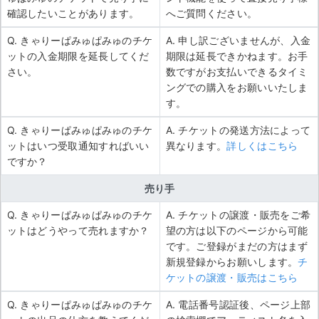
確認したいことがあります。
へご質問ください。
Q. きゃりーぱみゅぱみゅのチケ
A. 申し訳ございませんが、入金
ットの入金期限を延長してくだ
期限は延長できかねます。お手
さい。
数ですがお支払いできるタイミ
ングでの購入をお願いいたしま
す。
Q. きゃりーぱみゅぱみゅのチケ
A. チケットの発送方法によって
ットはいつ受取通知すればいい
異なります。
詳しくはこちら
ですか？
売り手
Q. きゃりーぱみゅぱみゅのチケ
A. チケットの譲渡・販売をご希
ットはどうやって売れますか？
望の方は以下のページから可能
です。ご登録がまだの方はまず
新規登録からお願いします。
チ
ケットの譲渡・販売はこちら
Q. きゃりーぱみゅぱみゅのチケ
A. 電話番号認証後、ページ上部