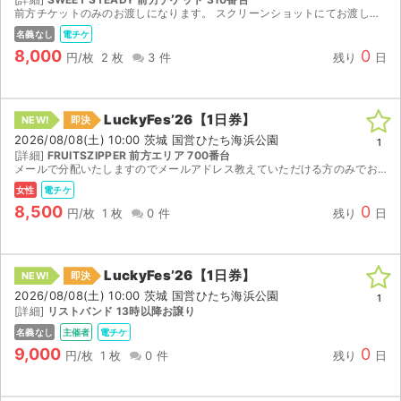
チケットジャム利用規約
前方チケットのみのお渡しになります。 スクリーンショットにてお渡しさせていただきます。 ※1日入場券は別途購入が必要です。
名義なし
電チケ
プライバシーポリシー
8,000
0
円/枚
2 枚
3 件
残り
日
特定商取引法に基づく表記
LuckyFes’26【1日券】
公演登録依頼
NEW!
即決
2026/08/08(土) 10:00 茨城 国営ひたち海浜公園
1
[詳細]
FRUITSZIPPER 前方エリア 700番台
不正転売禁止法について
メールで分配いたしますのでメールアドレス教えていただける方のみでお願いします。（前方チケットのみ）
女性
電チケ
チケットジャムの取り組み
8,500
0
円/枚
1 枚
0 件
残り
日
音楽情報
LuckyFes’26【1日券】
NEW!
即決
2026/08/08(土) 10:00 茨城 国営ひたち海浜公園
1
[詳細]
リストバンド 13時以降お譲り
名義なし
主催者
電チケ
9,000
0
円/枚
1 枚
0 件
残り
日