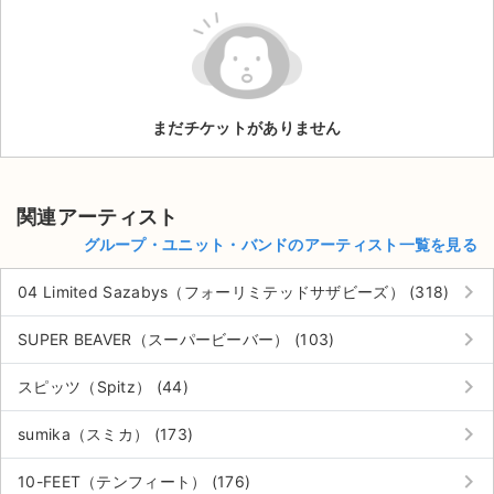
ライブ・コンサート（海外）
イベント
まだチケットがありません
スポーツ
演劇・ミュージカル
関連アーティスト
ご利用ガイド
グループ・ユニット・バンドのアーティスト一覧を見る
keyboard_arrow_right
ご利用ガイド
04 Limited Sazabys（フォーリミテッドサザビーズ） (318)
keyboard_arrow_right
手数料・お支払い方法
SUPER BEAVER（スーパービーバー） (103)
keyboard_arrow_right
AIに質問する
スピッツ（Spitz） (44)
keyboard_arrow_right
よくある質問
sumika（スミカ） (173)
keyboard_arrow_right
お知らせ
10-FEET（テンフィート） (176)