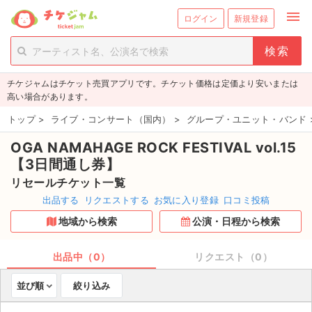
menu
ログイン
新規登録
person_add
exit_to_app
新規会員登録
ログイン
チケジャムはチケット売買アプリです。チケット価格は定価より安いまたは
チケットを探す
高い場合があります。
新着チケット
トップ
>
ライブ・コンサート（国内）
>
グループ・ユニット・バンド
OGA NAMAHAGE ROCK FESTIVAL vol.15
値下げしたチケット
【3日間通し券】
都道府県からチケットを探す
リセールチケット一覧
出品する
リクエストする
お気に入り登録
口コミ投稿
もうすぐ開催のチケット
地域から検索
公演・日程から検索
チケットのリクエスト一覧
出品中（0）
リクエスト（0）
取扱チケット
並び順
絞り込み
ライブ・コンサート（国内）