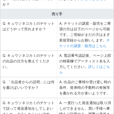
か？
売り手
Q. キュウソネコカミのチケット
A. チケットの譲渡・販売をご希
はどうやって売れますか？
望の方は以下のページから可能
です。ご登録がまだの方はまず
新規登録からお願いします。
チ
ケットの譲渡・販売はこちら
Q. キュウソネコカミのチケット
A. 電話番号認証後、ページ上部
の出品の仕方を教えてくださ
の検索欄でアーティスト名を入
い。
力してください。
詳しくはこち
ら
Q. 「出品者からの説明」には何
A. 出品のご事情や受け渡し時の
を書けばいいですか？
条件、発券時の手数料の有無等
を書かれる方が多いようです。
Q. キュウソネコカミのチケット
A. 一度行った発送通知は取り消
で誤って発送通知をしてしまい
しができません。買い手様へ事
ました。どうしたらいいです
情をご説明の上、実際に発送さ