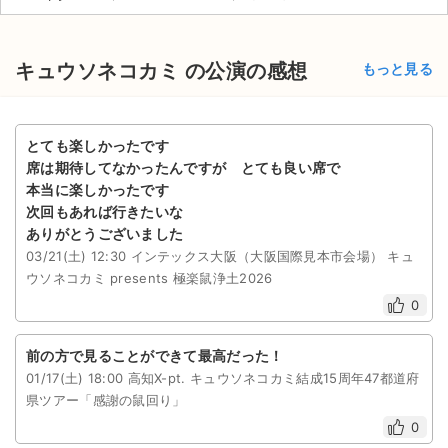
チケットジャム利用規約
プライバシーポリシー
キュウソネコカミ の公演の感想
もっと見る
特定商取引法に基づく表記
公演登録依頼
とても楽しかったです
席は期待してなかったんですが とても良い席で
不正転売禁止法について
本当に楽しかったです
次回もあれば行きたいな
チケットジャムの取り組み
ありがとうございました
03/21(土) 12:30 インテックス大阪（大阪国際見本市会場） キュ
音楽情報
ウソネコカミ presents 極楽鼠浄土2026
0
前の方で見ることができて最高だった！
01/17(土) 18:00 高知X-pt. キュウソネコカミ結成15周年47都道府
県ツアー「感謝の鼠回り」
0