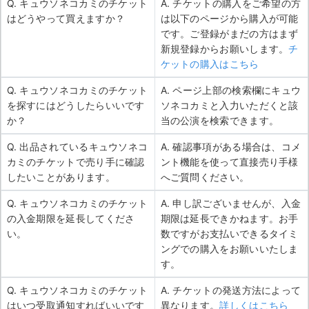
Q. キュウソネコカミのチケット
A. チケットの購入をご希望の方
はどうやって買えますか？
は以下のページから購入が可能
です。ご登録がまだの方はまず
新規登録からお願いします。
チ
ケットの購入はこちら
Q. キュウソネコカミのチケット
A. ページ上部の検索欄にキュウ
を探すにはどうしたらいいです
ソネコカミと入力いただくと該
か？
当の公演を検索できます。
Q. 出品されているキュウソネコ
A. 確認事項がある場合は、コメ
カミのチケットで売り手に確認
ント機能を使って直接売り手様
したいことがあります。
へご質問ください。
Q. キュウソネコカミのチケット
A. 申し訳ございませんが、入金
の入金期限を延長してくださ
期限は延長できかねます。お手
い。
数ですがお支払いできるタイミ
ングでの購入をお願いいたしま
す。
Q. キュウソネコカミのチケット
A. チケットの発送方法によって
はいつ受取通知すればいいです
異なります。
詳しくはこちら