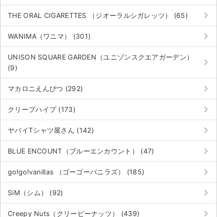
keyboard_arrow_right
THE ORAL CIGARETTES （ジオーラルシガレッツ） (65)
keyboard_arrow_right
WANIMA（ワニマ） (301)
UNISON SQUARE GARDEN（ユニゾンスクエアガーデン）
keyboard_arrow_right
(9)
keyboard_arrow_right
マカロニえんぴつ (292)
keyboard_arrow_right
クリープハイプ (173)
keyboard_arrow_right
ヤバイTシャツ屋さん (142)
keyboard_arrow_right
BLUE ENCOUNT（ブルーエンカウント） (47)
keyboard_arrow_right
go!go!vanillas （ゴーゴーバニラズ） (185)
サイト情報
keyboard_arrow_right
SiM（シム） (92)
チケットジャム運営会社
keyboard_arrow_right
Creepy Nuts（クリーピーナッツ） (439)