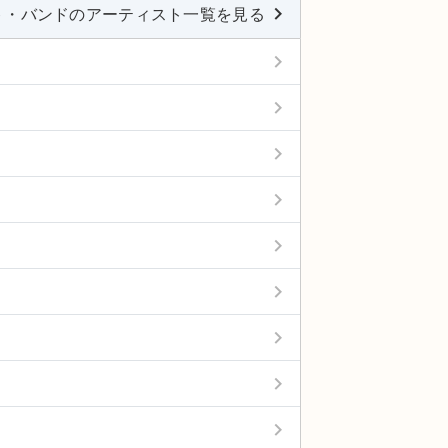
keyboard_arrow_right
ト・バンドのアーティスト一覧を見る
keyboard_arrow_right
keyboard_arrow_right
keyboard_arrow_right
keyboard_arrow_right
keyboard_arrow_right
keyboard_arrow_right
keyboard_arrow_right
keyboard_arrow_right
keyboard_arrow_right