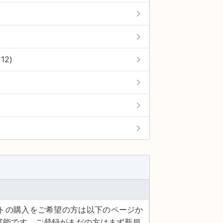
keyboard_arrow_right
keyboard_arrow_right
keyboard_arrow_right
12)
keyboard_arrow_right
keyboard_arrow_right
keyboard_arrow_right
ケットの購入をご希望の方は以下のページか
可能です。ご登録がまだの方はまず新規