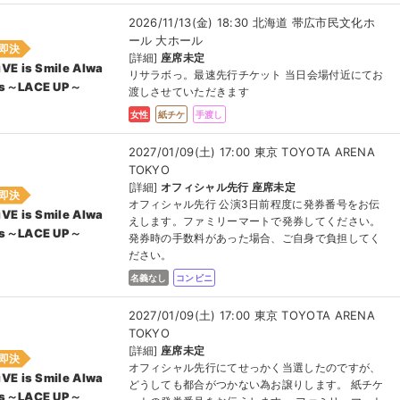
2026/11/13(金) 18:30 北海道 帯広市民文化ホ
ール 大ホール
即決
[詳細]
座席未定
iVE is Smile Alwa
リサラボっ。最速先行チケット 当日会場付近にてお
s～LACE UP～
渡しさせていただきます
女性
紙チケ
手渡し
2027/01/09(土) 17:00 東京 TOYOTA ARENA
TOKYO
[詳細]
オフィシャル先行 座席未定
即決
オフィシャル先行 公演3日前程度に発券番号をお伝
iVE is Smile Alwa
えします。ファミリーマートで発券してください。
s～LACE UP～
発券時の手数料があった場合、ご自身で負担してく
ださい。
名義なし
コンビニ
2027/01/09(土) 17:00 東京 TOYOTA ARENA
TOKYO
[詳細]
座席未定
即決
オフィシャル先行にてせっかく当選したのですが、
iVE is Smile Alwa
どうしても都合がつかない為お譲りします。 紙チケ
s～LACE UP～