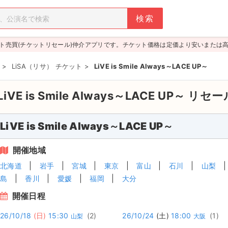
ト売買(チケットリセール)仲介アプリです。チケット価格は定価より安いまたは
>
LiSA（リサ） チケット
>
LiVE is Smile Always～LACE UP～
LiVE is Smile Always～LACE UP～
リセー
LiVE is Smile Always～LACE UP～
開催地域
北海道
岩手
宮城
東京
富山
石川
山梨
島
香川
愛媛
福岡
大分
開催日程
26/10/18
(日)
15:30
(2)
26/10/24
(土)
18:00
(1)
山梨
大阪