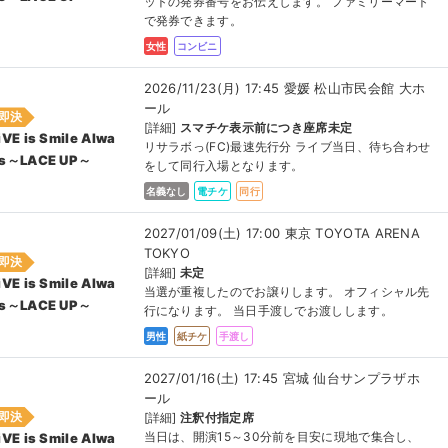
ットの発券番号をお伝えします。 ファミリーマート
で発券できます。
女性
コンビニ
2026/11/23(月) 17:45 愛媛 松山市民会館 大ホ
ール
即決
[詳細]
スマチケ表示前につき座席未定
iVE is Smile Alwa
リサラボっ(FC)最速先行分 ライブ当日、待ち合わせ
s～LACE UP～
をして同行入場となります。
名義なし
電チケ
同行
2027/01/09(土) 17:00 東京 TOYOTA ARENA
TOKYO
即決
[詳細]
未定
iVE is Smile Alwa
当選が重複したのでお譲りします。 オフィシャル先
s～LACE UP～
行になります。 当日手渡しでお渡しします。
男性
紙チケ
手渡し
2027/01/16(土) 17:45 宮城 仙台サンプラザホ
ール
即決
[詳細]
注釈付指定席
当日は、開演15～30分前を目安に現地で集合し、
iVE is Smile Alwa