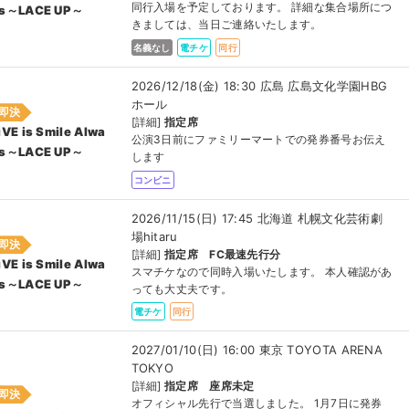
同行入場を予定しております。 詳細な集合場所につ
s～LACE UP～
きましては、当日ご連絡いたします。
名義なし
電チケ
同行
2026/12/18(金) 18:30 広島 広島文化学園HBG
ホール
即決
[詳細]
指定席
iVE is Smile Alwa
公演3日前にファミリーマートでの発券番号お伝え
s～LACE UP～
します
コンビニ
2026/11/15(日) 17:45 北海道 札幌文化芸術劇
場hitaru
即決
[詳細]
指定席 FC最速先行分
iVE is Smile Alwa
スマチケなので同時入場いたします。 本人確認があ
s～LACE UP～
っても大丈夫です。
電チケ
同行
2027/01/10(日) 16:00 東京 TOYOTA ARENA
TOKYO
[詳細]
指定席 座席未定
即決
オフィシャル先行で当選しました。 1月7日に発券