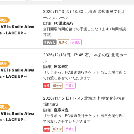
2026/11/13(金) 18:30 北海道 帯広市民文化ホ
ール 大ホール
即決
[詳細]
FC最速先行
iVE is Smile Alwa
当日開場時間前後での手渡しになります (時間相談
s～LACE UP～
可能)
名義なし
紙チケ
手渡し
2026/12/13(日) 17:45 石川 本多の森 北電ホー
ル
即決
[詳細]
座席未定
iVE is Smile Alwa
リサラボっ。FC最速先行チケット 当日会場付近に
s～LACE UP～
てお渡しさせていただきます
女性
紙チケ
手渡し
2026/11/15(日) 17:45 北海道 札幌文化芸術劇
場hitaru
即決
[詳細]
座席未定
iVE is Smile Alwa
リサラボっ。FC最速先行チケット 当日会場付近に
s～LACE UP～
てお渡しさせていただきます
女性
紙チケ
手渡し