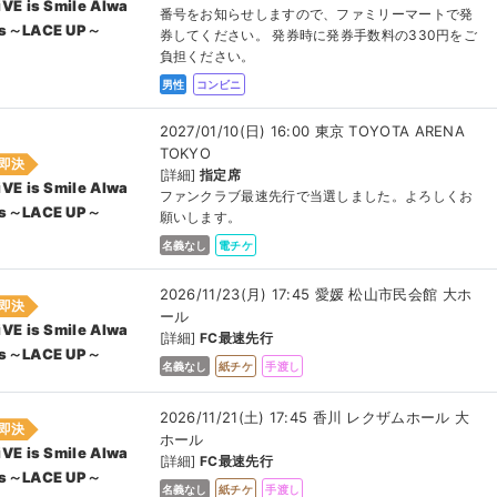
iVE is Smile Alwa
番号をお知らせしますので、ファミリーマートで発
s～LACE UP～
券してください。 発券時に発券手数料の330円をご
負担ください。
男性
コンビニ
2027/01/10(日) 16:00 東京 TOYOTA ARENA
TOKYO
即決
[詳細]
指定席
iVE is Smile Alwa
ファンクラブ最速先行で当選しました。よろしくお
s～LACE UP～
願いします。
名義なし
電チケ
2026/11/23(月) 17:45 愛媛 松山市民会館 大ホ
即決
ール
iVE is Smile Alwa
[詳細]
FC最速先行
s～LACE UP～
名義なし
紙チケ
手渡し
2026/11/21(土) 17:45 香川 レクザムホール 大
即決
ホール
iVE is Smile Alwa
[詳細]
FC最速先行
s～LACE UP～
名義なし
紙チケ
手渡し