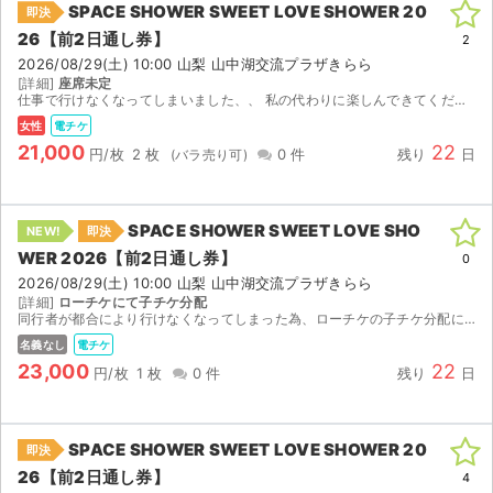
SPACE SHOWER SWEET LOVE SHOWER 20
即決
26【前2日通し券】
ライブ・コンサート（海外）
2
2026/08/29(土) 10:00 山梨 山中湖交流プラザきらら
[詳細]
座席未定
イベント
仕事で行けなくなってしまいました、、 私の代わりに楽しんできてください！
女性
電チケ
スポーツ
21,000
22
円/枚
2 枚
0 件
残り
日
演劇・ミュージカル
SPACE SHOWER SWEET LOVE SHO
NEW!
即決
ご利用ガイド
WER 2026【前2日通し券】
0
2026/08/29(土) 10:00 山梨 山中湖交流プラザきらら
ご利用ガイド
[詳細]
ローチケにて子チケ分配
同行者が都合により行けなくなってしまった為、ローチケの子チケ分配にてお譲りいたします。 ※チケットが分配可能になり次第、すぐに分配いたします。よろしくお願いいたします。
手数料・お支払い方法
名義なし
電チケ
23,000
22
円/枚
1 枚
0 件
残り
日
AIに質問する
よくある質問
SPACE SHOWER SWEET LOVE SHOWER 20
即決
26【前2日通し券】
4
お知らせ