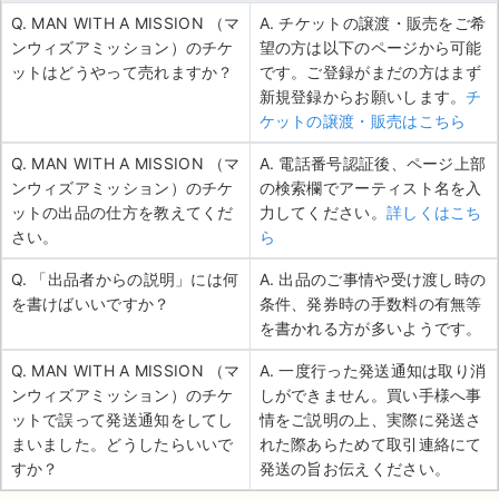
Q. MAN WITH A MISSION （マ
A. チケットの譲渡・販売をご希
ンウィズアミッション）のチケ
望の方は以下のページから可能
ットはどうやって売れますか？
です。ご登録がまだの方はまず
新規登録からお願いします。
チ
ケットの譲渡・販売はこちら
Q. MAN WITH A MISSION （マ
A. 電話番号認証後、ページ上部
ンウィズアミッション）のチケ
の検索欄でアーティスト名を入
ットの出品の仕方を教えてくだ
力してください。
詳しくはこち
さい。
ら
Q. 「出品者からの説明」には何
A. 出品のご事情や受け渡し時の
を書けばいいですか？
条件、発券時の手数料の有無等
を書かれる方が多いようです。
Q. MAN WITH A MISSION （マ
A. 一度行った発送通知は取り消
ンウィズアミッション）のチケ
しができません。買い手様へ事
ットで誤って発送通知をしてし
情をご説明の上、実際に発送さ
まいました。どうしたらいいで
れた際あらためて取引連絡にて
すか？
発送の旨お伝えください。