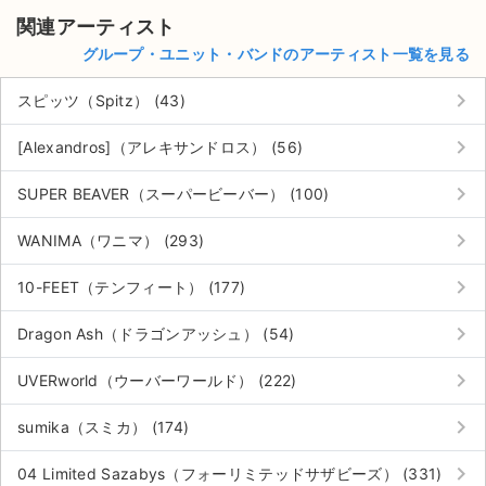
関連アーティスト
グループ・ユニット・バンドのアーティスト一覧を見る
keyboard_arrow_right
スピッツ（Spitz） (43)
keyboard_arrow_right
[Alexandros]（アレキサンドロス） (56)
keyboard_arrow_right
SUPER BEAVER（スーパービーバー） (100)
keyboard_arrow_right
WANIMA（ワニマ） (293)
keyboard_arrow_right
10-FEET（テンフィート） (177)
keyboard_arrow_right
Dragon Ash（ドラゴンアッシュ） (54)
keyboard_arrow_right
UVERworld（ウーバーワールド） (222)
keyboard_arrow_right
sumika（スミカ） (174)
keyboard_arrow_right
04 Limited Sazabys（フォーリミテッドサザビーズ） (331)