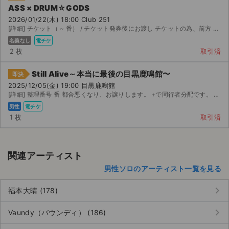
ASS × DRUM☆GODS
2026/01/22(木) 18:00 Club 251
[詳細] チケット（ ~ 番） / チケット発券後にお渡し チケットの為、前方 列以内確定...
名義なし
電チケ
2 枚
取引済
Still Alive～本当に最後の目黒鹿鳴館〜
即決
2025/12/05(金) 19:00 目黒鹿鳴館
[詳細] 整理番号 番 都合悪くなり、お譲りします。 +で同行者分配です。 または メールに...
男性
電チケ
1 枚
取引済
関連アーティスト
男性ソロのアーティスト一覧を見る
keyboard_arrow_right
福本大晴 (178)
keyboard_arrow_right
Vaundy（バウンディ） (186)