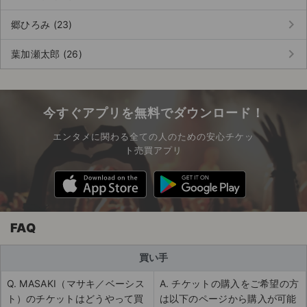
keyboard_arrow_right
郷ひろみ (23)
keyboard_arrow_right
葉加瀬太郎 (26)
今すぐアプリを無料でダウンロード！
エンタメに関わる全ての人のための安心チケッ
ト売買アプリ
FAQ
買い手
Q. MASAKI（マサキ／ベーシス
A. チケットの購入をご希望の方
ト）のチケットはどうやって買
は以下のページから購入が可能