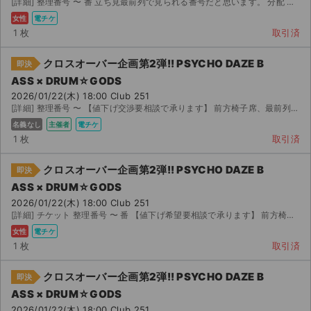
[詳細] 整理番号 〜 番 立ち見最前列で見られる番号だと思います。 分配 すみやかに送信します...
女性
電チケ
1 枚
取引済
クロスオーバー企画第2弾!! PSYCHO DAZE B
即決
ASS × DRUM☆GODS
2026/01/22(木) 18:00 Club 251
[詳細] 整理番号 〜 【値下げ交渉要相談で承ります】 前方椅子席、最前列確約となります。
名義なし
主催者
電チケ
1 枚
取引済
クロスオーバー企画第2弾!! PSYCHO DAZE B
即決
ASS × DRUM☆GODS
2026/01/22(木) 18:00 Club 251
[詳細] チケット 整理番号 〜 番 【値下げ希望要相談で承ります】 前方椅子席、 列目確約になりま...
女性
電チケ
1 枚
取引済
クロスオーバー企画第2弾!! PSYCHO DAZE B
即決
ASS × DRUM☆GODS
2026/01/22(木) 18:00 Club 251