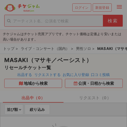
menu
ログイン
新規登録
person_add
exit_to_app
新規会員登録
ログイン
チケジャムはチケット売買アプリです。チケット価格は定価より安いまたは
チケットを探す
高い場合があります。
新着チケット
トップ
>
ライブ・コンサート（国内）
>
男性ソロ
>
MASAKI（マ
MASAKI（マサキ／ベーシスト）
値下げしたチケット
リセールチケット一覧
都道府県からチケットを探す
出品する
リクエストする
お気に入り登録
口コミ投稿
地域から検索
公演・日程から検索
もうすぐ開催のチケット
チケットのリクエスト一覧
出品中（0）
リクエスト（0）
並び順
絞り込み
取扱チケット
ライブ・コンサート（国内）