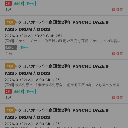
女性
主催者
電チケ
1 枚
取引済
クロスオーバー企画第2弾!! PSYCHO DAZE B
即決
ASS × DRUM☆GODS
2026/01/22(木) 20:30 Club 251
[詳細] チケット チケット 列目以内確定 バラ売り可能 チケジャムの運営側にひかれるものもあるの...
名義なし
電チケ
2 枚
取引済
クロスオーバー企画第2弾!! PSYCHO DAZE B
即決
ASS × DRUM☆GODS
2026/01/22(木) 18:00 Club 251
[詳細] 最速先行 〜 主催者最速先行分。 前が椅子席の為、立ち見の方が見やすいです。 よろしく...
女性
主催者
電チケ
1 枚
取引済
クロスオーバー企画第2弾!! PSYCHO DAZE B
即決
ASS × DRUM☆GODS
2026/01/22(木) 18:00 Club 251