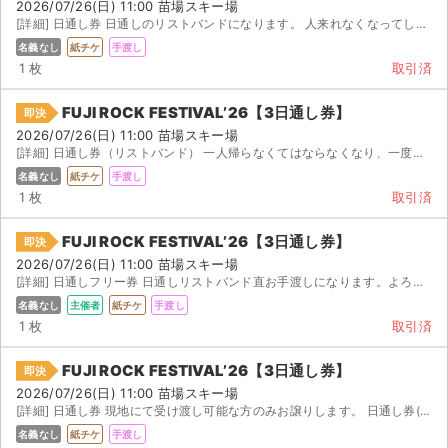
2026/07/26(日) 11:00 苗場スキー場
[詳細] 日通し券 日通しのリストバンドになります。 人来れなくなってしまったため、譲ることにし...
名義なし
紙チケ
手渡し
1 枚
取引済
FUJI ROCK FESTIVAL’26【3日通し券】
即決
2026/07/26(日) 11:00 苗場スキー場
[詳細] 日通し券（リストバンド） 一人帰らなくてはならなくなり、一度使用したものをお譲りします。 ...
名義なし
紙チケ
手渡し
1 枚
取引済
FUJI ROCK FESTIVAL’26【3日通し券】
即決
2026/07/26(日) 11:00 苗場スキー場
[詳細] 日通しフリー券 日通しリストバンド直お手渡しになります。よろしくお願いします。
名義なし
主催者
紙チケ
手渡し
1 枚
取引済
サイト情報
FUJI ROCK FESTIVAL’26【3日通し券】
即決
2026/07/26(日) 11:00 苗場スキー場
チケットジャム運営会社
[詳細] 日通し券 現地にて受け渡し可能な方のみお譲りします。 日通し券(リストバンド)です。
名義なし
紙チケ
手渡し