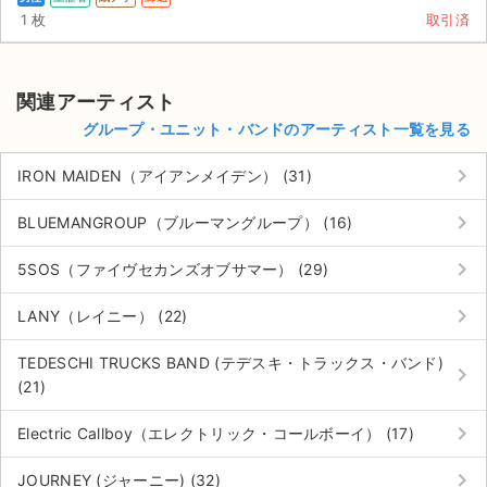
1 枚
取引済
関連アーティスト
グループ・ユニット・バンドのアーティスト一覧を見る
keyboard_arrow_right
IRON MAIDEN（アイアンメイデン） (31)
keyboard_arrow_right
BLUEMANGROUP（ブルーマングループ） (16)
keyboard_arrow_right
5SOS（ファイヴセカンズオブサマー） (29)
keyboard_arrow_right
LANY（レイニー） (22)
TEDESCHI TRUCKS BAND (テデスキ・トラックス・バンド)
keyboard_arrow_right
(21)
keyboard_arrow_right
Electric Callboy（エレクトリック・コールボーイ） (17)
keyboard_arrow_right
JOURNEY (ジャーニー) (32)