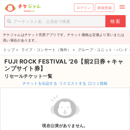
menu
ログイン
新規登録
person_add
exit_to_app
新規会員登録
ログイン
チケジャムはチケット売買アプリです。チケット価格は定価より安いまたは
チケットを探す
高い場合があります。
新着チケット
トップ
>
ライブ・コンサート（海外）
>
グループ・ユニット・バンド
FUJI ROCK FESTIVAL '26【前2日券＋キャ
値下げしたチケット
ンプサイト券】
都道府県からチケットを探す
リセールチケット一覧
チケットを出品する
リクエストする
口コミ投稿
もうすぐ開催のチケット
チケットのリクエスト一覧
取扱チケット
現在公演がありません。
ライブ・コンサート（国内）