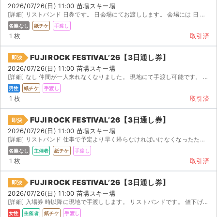
2026/07/26(日) 11:00 苗場スキー場
[詳細] リストバンド 日券です。 日会場にてお渡しします。 会場には 日 時から 日深夜 時...
名義なし
紙チケ
手渡し
1 枚
取引済
FUJI ROCK FESTIVAL’26【3日通し券】
即決
2026/07/26(日) 11:00 苗場スキー場
[詳細] なし 仲間が一人来れなくなりました。 現地にて手渡し可能です。 如何でしょうか？
男性
紙チケ
手渡し
1 枚
取引済
FUJI ROCK FESTIVAL’26【3日通し券】
即決
2026/07/26(日) 11:00 苗場スキー場
[詳細] リストバンド 仕事で予定より早く帰らなければいけなくなったため、出品いたします。 / (...
名義なし
主催者
紙チケ
手渡し
1 枚
取引済
FUJI ROCK FESTIVAL’26【3日通し券】
即決
2026/07/26(日) 11:00 苗場スキー場
[詳細] 入場券 時以降に現地で手渡しします。 リストバンドです。 値下げ交渉可能
女性
主催者
紙チケ
手渡し