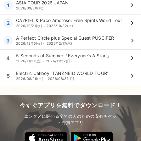
ASIA TOUR 2026 JAPAN
keyboard_arrow_right
1
2026/09/30(水)
CA7RIEL & Paco Amoroso: Free Spirits World Tour
keyboard_arrow_right
2
2026/10/21(水) ~ 2026/10/22(木)
A Perfect Circle plus Special Guest PUSCIFER
keyboard_arrow_right
3
2026/12/15(火) ~ 2026/12/17(木)
5 Seconds of Summer『Everyone’s A Star!』
keyboard_arrow_right
4
2026/11/21(土) ~ 2026/11/22(日)
Electric Callboy “TANZNEID WORLD TOUR”
keyboard_arrow_right
5
2026/08/29(土) ~ 2026/08/31(月)
今すぐアプリを無料でダウンロード！
エンタメに関わる全ての人のための安心チケッ
ト売買アプリ