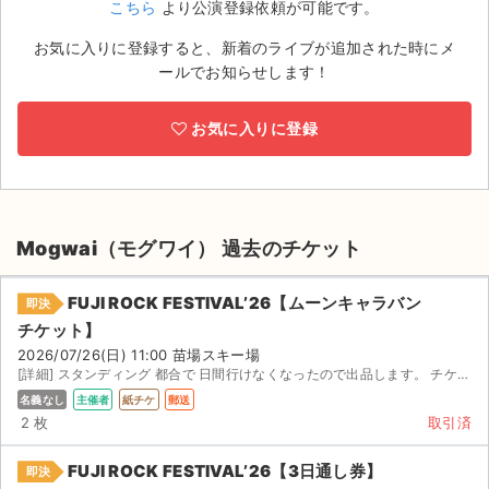
こちら
より公演登録依頼が可能です。
ライブ・コンサート（海外）
お気に入りに登録すると、新着のライブが追加された時にメ
ールでお知らせします！
イベント
お気に入りに登録
スポーツ
演劇・ミュージカル
ご利用ガイド
Mogwai（モグワイ） 過去のチケット
ご利用ガイド
FUJI ROCK FESTIVAL’26【ムーンキャラバン
即決
チケット】
手数料・お支払い方法
2026/07/26(日) 11:00 苗場スキー場
[詳細] スタンディング 都合で 日間行けなくなったので出品します。 チケット届き次第、直ちにレターパッ...
AIに質問する
名義なし
主催者
紙チケ
郵送
2 枚
取引済
よくある質問
FUJI ROCK FESTIVAL’26【3日通し券】
即決
お知らせ