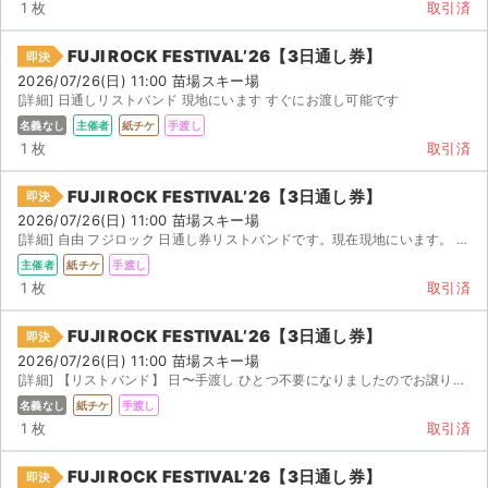
チケットジャム利用規約
1 枚
取引済
プライバシーポリシー
FUJI ROCK FESTIVAL’26【3日通し券】
即決
2026/07/26(日) 11:00 苗場スキー場
特定商取引法に基づく表記
[詳細] 日通しリストバンド 現地にいます すぐにお渡し可能です
名義なし
主催者
紙チケ
手渡し
公演登録依頼
1 枚
取引済
不正転売禁止法について
FUJI ROCK FESTIVAL’26【3日通し券】
即決
2026/07/26(日) 11:00 苗場スキー場
チケットジャムの取り組み
[詳細] 自由 フジロック 日通し券リストバンドです。現在現地にいます。 現地で手渡しします。
主催者
紙チケ
手渡し
音楽情報
1 枚
取引済
FUJI ROCK FESTIVAL’26【3日通し券】
即決
2026/07/26(日) 11:00 苗場スキー場
[詳細] 【リストバンド】 日〜手渡し ひとつ不要になりましたのでお譲りしたいと思います。 日現...
名義なし
紙チケ
手渡し
1 枚
取引済
FUJI ROCK FESTIVAL’26【3日通し券】
即決