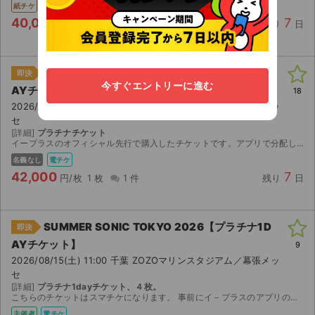
紙チケ
郵送
40,000
7
円/枚
2 枚
0 件
残り
日
SUMMER SONIC TOKYO 2026【プラチナ1D
即決
今すぐエントリーに進む
AYチケット】
18
2026/08/15(土) 11:00 千葉 ZOZOマリンスタジアム／幕張メッ
セ
[詳細]
プラチナチケット
イープラスのオフィシャル先行で購入したチケットです。アプリで分配しますので、メールアドレスの連絡をお願い致します。
名義なし
電チケ
42,000
7
円/枚
1 枚
1 件
残り
日
SUMMER SONIC TOKYO 2026【プラチナ1D
即決
AYチケット】
9
2026/08/15(土) 11:00 千葉 ZOZOマリンスタジアム／幕張メッ
セ
[詳細]
プラチナ1dayチケット、４枚。
こちらのチケットはスマチケになります。 事前にイ－プラスのアプリのインストールをお済ませください。 ご購入の場合にはイ－プラスのアプリに登録済みのメ－ルアドレス（複数枚ご購入の場合には複数人分...
主催者
電チケ