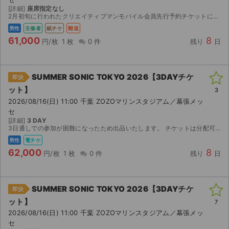
[詳細]
座席指定なし
2月初旬に行われたクリエイティブマンモバイル会員先行予約チケットになりますが、予定が合わず出品します。 【お渡し方法】 コンビニ発券開始日時は公演3日前の14:00からみたいなので、それ以降...
男性
主催者
紙チケ
郵送
61,000
8
円/枚
1 枚
0 件
残り
日
SUMMER SONIC TOKYO 2026【3DAYチケ
即決
ット】
3
2026/08/16(日) 11:00 千葉 ZOZOマリンスタジアム／幕張メッ
セ
[詳細]
3 DAY
3日通しでの参加が困難になったため出品いたします。 チケットは分配可能になり次第(８月11日)イープラスのスマチケで分配予定です。 事前にイープラスアプリのダウンロードをお願いいたし...
男性
電チケ
62,000
8
円/枚
1 枚
0 件
残り
日
SUMMER SONIC TOKYO 2026【3DAYチケ
即決
ット】
7
2026/08/16(日) 11:00 千葉 ZOZOマリンスタジアム／幕張メッ
セ