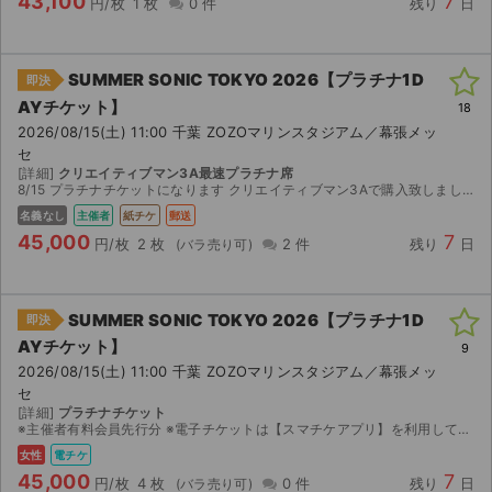
43,100
7
円/枚
1 枚
0 件
残り
日
SUMMER SONIC TOKYO 2026【プラチナ1D
即決
AYチケット】
18
2026/08/15(土) 11:00 千葉 ZOZOマリンスタジアム／幕張メッ
セ
[詳細]
クリエイティブマン3A最速プラチナ席
8/15 プラチナチケットになります クリエイティブマン3Aで購入致しました 都合がつかなくなってしまったためお譲り致します プラチナ特典 専用ヴューイングエリア / 専用ラウン...
名義なし
主催者
紙チケ
郵送
45,000
7
円/枚
2 枚
2 件
残り
日
SUMMER SONIC TOKYO 2026【プラチナ1D
即決
AYチケット】
9
2026/08/15(土) 11:00 千葉 ZOZOマリンスタジアム／幕張メッ
セ
[詳細]
プラチナチケット
※主催者有料会員先行分 ※電子チケットは【スマチケアプリ】を利用してのご入場となりますので、アプリのダウンロードをお願い致します。 ダウンロード期間になりましたら、取引連絡へスマチケ受取用Ｕ...
女性
電チケ
45,000
7
円/枚
4 枚
0 件
残り
日