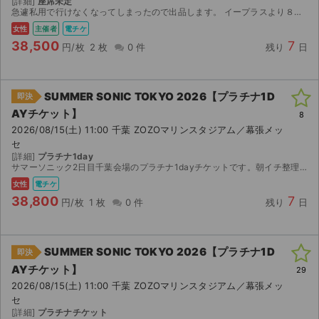
[詳細]
座席未定
急遽私用で行けなくなってしまったので出品します。 イープラスより８月12日の15時より分配ができますので即日分配いたします。 クリエイティブマン3A・モバイル会員先行にて購入しました。 ...
女性
主催者
電チケ
38,500
7
円/枚
2 枚
0 件
残り
日
SUMMER SONIC TOKYO 2026【プラチナ1D
即決
AYチケット】
8
2026/08/15(土) 11:00 千葉 ZOZOマリンスタジアム／幕張メッ
セ
[詳細]
プラチナ1day
サマーソニック2日目千葉会場のプラチナ1dayチケットです。朝イチ整理券なし。 イープラスのスマチケを8/12に分配いたします。 分配可、認証なしの表記あり。
女性
電チケ
38,800
7
円/枚
1 枚
0 件
残り
日
SUMMER SONIC TOKYO 2026【プラチナ1D
即決
AYチケット】
29
2026/08/15(土) 11:00 千葉 ZOZOマリンスタジアム／幕張メッ
セ
[詳細]
プラチナチケット