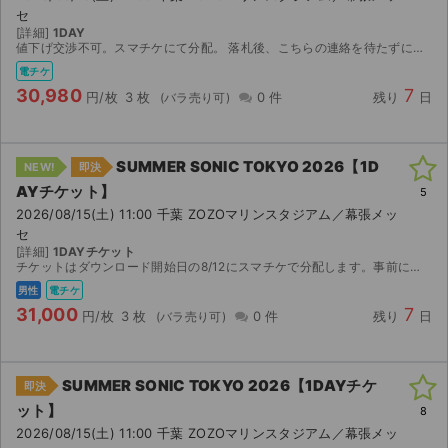
セ
[詳細]
1DAY
値下げ交渉不可。スマチケにて分配。 落札後、こちらの連絡を待たずにメールアドレスのご連絡をよろしくお願いします。
電チケ
30,980
7
円/枚
3 枚
0 件
残り
日
SUMMER SONIC TOKYO 2026【1D
NEW!
即決
AYチケット】
5
2026/08/15(土) 11:00 千葉 ZOZOマリンスタジアム／幕張メッ
セ
[詳細]
1DAYチケット
チケットはダウンロード開始日の8/12にスマチケで分配します。事前にイープラス会員登録とアプリのダウンロードをお願いします。電子チケット分配に買い手のメールアドレスが必要なため、ご入金後連絡ボー...
男性
電チケ
31,000
7
円/枚
3 枚
0 件
残り
日
SUMMER SONIC TOKYO 2026【1DAYチケ
即決
ット】
8
2026/08/15(土) 11:00 千葉 ZOZOマリンスタジアム／幕張メッ