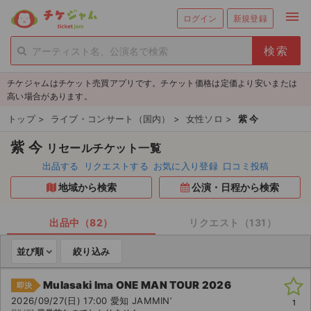
menu
ログイン
新規登録
person_add
exit_to_app
新規会員登録
ログイン
チケジャムはチケット売買アプリです。チケット価格は定価より安いまたは
チケットを探す
高い場合があります。
新着チケット
トップ
>
ライブ・コンサート（国内）
>
女性ソロ
>
紫 今
紫 今
リセールチケット一覧
値下げしたチケット
出品する
リクエストする
お気に入り登録
口コミ投稿
都道府県からチケットを探す
地域から検索
公演・日程から検索
もうすぐ開催のチケット
出品中（82）
リクエスト（131）
チケットのリクエスト一覧
並び順
絞り込み
取扱チケット
Mulasaki Ima ONE MAN TOUR 2026
即決
2026/09/27(日) 17:00 愛知 JAMMIN’
1
ライブ・コンサート（国内）