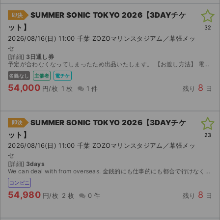
SUMMER SONIC TOKYO 2026【3DAYチケ
即決
ット】
32
2026/08/16(日) 11:00 千葉 ZOZOマリンスタジアム／幕張メッ
セ
[詳細]
3日通し券
予定が合わなくなってしまったため出品いたします。 【お渡し方法】 電子チケット（イープラス）にて分配いたします。 分配可能になり次第、取引連絡にてURLをお送りします。 【注意事項】 公演が...
名義なし
主催者
電チケ
54,000
8
円/枚
1 枚
1 件
残り
日
SUMMER SONIC TOKYO 2026【3DAYチケ
即決
ット】
23
2026/08/16(日) 11:00 千葉 ZOZOマリンスタジアム／幕張メッ
セ
[詳細]
3days
We can deal with from overseas. 金銭的にも仕事的にも都合で行けなくなったためお譲りします。 公演3日前の14時より発券可能となります。よろしくお願いいたします。
コンビニ
54,980
8
円/枚
2 枚
0 件
残り
日