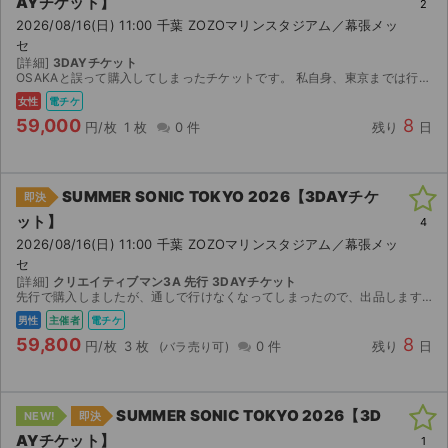
AYチケット】
2
2026/08/16(日) 11:00 千葉 ZOZOマリンスタジアム／幕張メッ
セ
[詳細]
3DAYチケット
OSAKAと誤って購入してしまったチケットです。 私自身、東京までは行けないので購入していただきたいです。
女性
電チケ
59,000
8
円/枚
1 枚
0 件
残り
日
SUMMER SONIC TOKYO 2026【3DAYチケ
即決
ット】
4
2026/08/16(日) 11:00 千葉 ZOZOマリンスタジアム／幕張メッ
セ
[詳細]
クリエイティブマン3A 先行 3DAYチケット
先行で購入しましたが、通しで行けなくなってしまったので、出品します クリエイティブマン3A会員先行にて購入してますので、スマチケになります 8/7〜ダウンロード開は可能になるため8/7以降システ...
男性
主催者
電チケ
59,800
8
円/枚
3 枚
0 件
残り
日
SUMMER SONIC TOKYO 2026【3D
NEW!
即決
AYチケット】
1