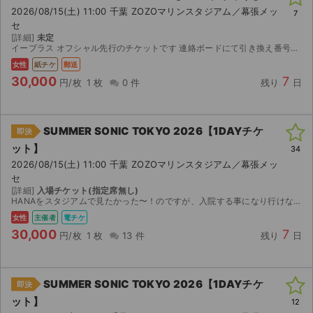
2026/08/15(土) 11:00 千葉 ZOZOマリンスタジアム／幕張メッ
7
セ
[詳細]
未定
イープラス オフシャル先行のチケットです 連絡ボードにて引き換え番号をお伝えします。 ご自身でセブンイレブンにて発券をお願いいたします。 発券開始は8/12の14:00です。
女性
紙チケ
郵送
30,000
7
円/枚
1 枚
0 件
残り
日
SUMMER SONIC TOKYO 2026【1DAYチケ
即決
ット】
34
2026/08/15(土) 11:00 千葉 ZOZOマリンスタジアム／幕張メッ
セ
[詳細]
入場チケット(指定席無し)
HANAをスタジアムで見たかった〜！のですが、入院する事になり行けなくなった為出品します。ぜひ楽しんで来てください！！
女性
主催者
電チケ
30,000
7
円/枚
1 枚
13 件
残り
日
SUMMER SONIC TOKYO 2026【1DAYチケ
即決
ット】
12