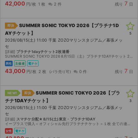
42,000
7
円/枚
1 枚
2 件
残り
日
SUMMER SONIC TOKYO 2026【プラチナ1D
即決
AYチケット】
5
2026/08/15(土) 11:00 千葉 ZOZOマリンスタジアム／幕張メッ
セ
[詳細]
プラチナ1dayチケット2枚連番
SUMMER SONIC TOKYO 2026 8月15日（土）プラチナ1DAYチケット 2枚 仕事の都合により参加できなくなったため出品いたします。 ・会場：ZOZOマリンスタジ...
男性
主催者
電チケ
43,000
7
円/枚
2 枚
0 件
残り
日
SUMMER SONIC TOKYO 2026【プラ
NEW!
即決
チナ1DAYチケット】
3
2026/08/15(土) 11:00 千葉 ZOZOマリンスタジアム／幕張メッ
セ
[詳細]
スマチケ分配★8/15(土)東京・プラチナ1DAY
イープラスで購入＜オフィシャル先行プラチナチケット＞１枚 全ての連絡、分配URLの送付はチケジャム内で行います。 【プラチナ特典】専用ビューイングエリア / 専用ラウンジ / 専用トイレ /...
女性
電チケ