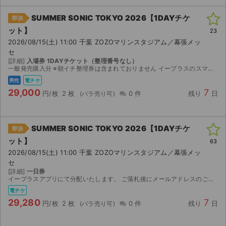
SUMMER SONIC TOKYO 2026【1DAYチケ
即決
ット】
23
2026/08/15(土) 11:00 千葉 ZOZOマリンスタジアム／幕張メッ
セ
[詳細]
入場券 1DAYチケット（整理番号なし）
一般発売購入分 ※朝イチ整理券は含まれておりません イープラスのスマチケでダウンロード開始後に分配します。 ◆受取方法 スマチケ ※2026/08/12（水）15:00以降ダウンロード可能です...
男性
電チケ
29,000
7
円/枚
2 枚
0 件
残り
日
SUMMER SONIC TOKYO 2026【1DAYチケ
即決
ット】
63
2026/08/15(土) 11:00 千葉 ZOZOマリンスタジアム／幕張メッ
セ
[詳細]
一日券
イープラスアプリにて分配いたします。 ご落札後にメールアドレスのご提示お願い致します。 【注意事項】 公演が中止となった場合のみ、手数料を差し引いた金額を返金いたします。 取引確定後のキャンセ...
電チケ
29,280
7
円/枚
2 枚
0 件
残り
日