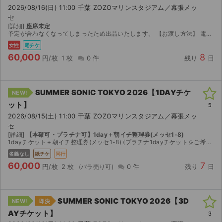
2026/08/16(日) 11:00 千葉 ZOZOマリンスタジアム／幕張メッ
セ
[詳細]
座席未定
予定が合わなくなってしまったため出品いたします。 【お渡し方法】 電子チケット（イープラス）にて分配いたします。 分配可能になり次第、取引連絡にてURLをお送りします。 【注意事...
女性
電チケ
60,000
8
円/枚
1 枚
0 件
残り
日
SUMMER SONIC TOKYO 2026【1DAYチケ
NEW!
ット】
5
2026/08/15(土) 11:00 千葉 ZOZOマリンスタジアム／幕張メッ
セ
[詳細]
【本確可・プラチナ可】1day＋朝イチ整理券(メッセ1-8)
1dayチケット＋朝イチ整理券(メッセ1-8) (プラチナ1dayチケットをご希望の場合は＋5000円で変更可能ですのでコメントお願いいたします) 本人確認対応可能です。 当日開場時刻前にお...
名義なし
紙チケ
同行
60,000
7
円/枚
2 枚
0 件
残り
日
SUMMER SONIC TOKYO 2026【3D
NEW!
即決
AYチケット】
3