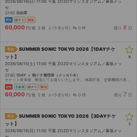
2026/08/16(日) 11:00 千葉 ZOZOマリンスタジアム／幕張メッ
セ
[詳細]
自由席
男性
紙チケ
郵送
60,000
8
円/枚
2 枚
0 件
残り
日
SUMMER SONIC TOKYO 2026【1DAYチケ
即決
ット】
9
2026/08/15(土) 11:00 千葉 ZOZOマリンスタジアム／幕張メッ
セ
[詳細]
1DAY ＋ 朝イチ整理券（メッセ1-8）
チケット発券後、郵送にてお送りいたします。 体調不良、交通機関の遅延、お目当てのアーティストの不在等主催者側の公演中止以外いかなる理由・場合もキャンセルや返金はいたしかねます。
女性
主催者
紙チケ
郵送
60,000
7
円/枚
2 枚
0 件
残り
日
SUMMER SONIC TOKYO 2026【3DAYチケ
即決
ット】
3
2026/08/16(日) 11:00 千葉 ZOZOマリンスタジアム／幕張メッ
セ