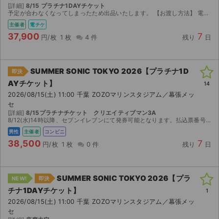
[詳細]
8/15 プラチナ1DAYチケット
予定が合わなくなってしまったため出品いたします。 【お渡し方法】 電子チケット（イープラス）にて分配いたします。 分配可能になり次第、取引連絡にてURLをお送りします。 【注意事項】 公演が...
主催者
電チケ
37,900
7
円/枚
1 枚
4 件
残り
日
SUMMER SONIC TOKYO 2026【プラチナ1D
即決
AYチケット】
14
2026/08/15(土) 11:00 千葉 ZOZOマリンスタジアム／幕張メッ
セ
[詳細]
8/15プラチナチケット クリエイティブマン3A
8/12(水)14時以降、セブンイレブンにて発券可能となります。払込票番号をお知らせしますので、ご自身で発券いただきます。発券手数料165円は、恐れ入りますがご購入者様にてご負担ください。 ※...
男性
主催者
コンビニ
38,500
7
円/枚
1 枚
0 件
残り
日
SUMMER SONIC TOKYO 2026【プラ
NEW!
即決
チナ1DAYチケット】
1
2026/08/15(土) 11:00 千葉 ZOZOマリンスタジアム／幕張メッ
セ