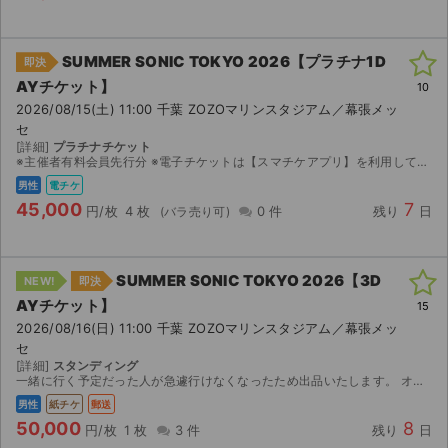
SUMMER SONIC TOKYO 2026【プラチナ1D
即決
AYチケット】
10
2026/08/15(土) 11:00 千葉 ZOZOマリンスタジアム／幕張メッ
セ
[詳細]
プラチナチケット
※主催者有料会員先行分 ※電子チケットは【スマチケアプリ】を利用してのご入場となりますので、アプリのダウンロードをお願い致します。 ダウンロード期間になりましたら、取引連絡へスマチケ受取用Ｕ...
男性
電チケ
45,000
7
円/枚
4 枚
0 件
残り
日
SUMMER SONIC TOKYO 2026【3D
NEW!
即決
AYチケット】
15
2026/08/16(日) 11:00 千葉 ZOZOマリンスタジアム／幕張メッ
セ
[詳細]
スタンディング
一緒に行く予定だった人が急遽行けなくなったため出品いたします。 オフィシャル先行チケットになります。 【お渡し方法】 発券後郵送いたします。 【注意事項】 取引確定後のキャンセルはお受けでき...
男性
紙チケ
郵送
50,000
8
円/枚
1 枚
3 件
残り
日