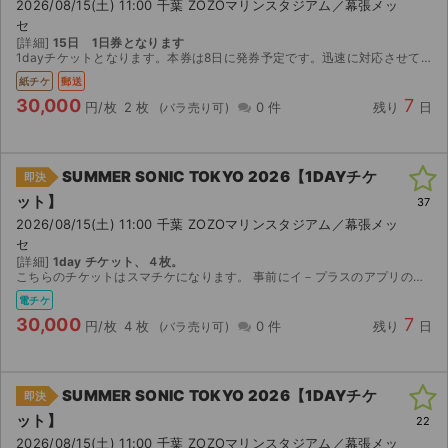
2026/08/15(土) 11:00 千葉 ZOZOマリンスタジアム／幕張メッ
セ
[詳細]
15日 1日券となります
1dayチケットとなります。本券は8日に発券予定です。迅速に対応させていただきますが、台風等の郵送トラブルも想定されますので、関東圏の方の購入を希望致します。レターパックにて発送です。宜しくお願...
紙チケ
郵送
30,000
7
円/枚
2 枚
0 件
残り
日
SUMMER SONIC TOKYO 2026【1DAYチケ
即決
ット】
37
2026/08/15(土) 11:00 千葉 ZOZOマリンスタジアム／幕張メッ
セ
[詳細]
1day チケット、４枚。
こちらのチケットはスマチケになります。 事前にイ－プラスのアプリのインストールをお済ませください。 ご購入の場合にはイ－プラスのアプリに登録済みのメ－ルアドレス（複数枚ご購入の場合には複数人分...
電チケ
30,000
7
円/枚
4 枚
0 件
残り
日
SUMMER SONIC TOKYO 2026【1DAYチケ
即決
ット】
22
2026/08/15(土) 11:00 千葉 ZOZOマリンスタジアム／幕張メッ