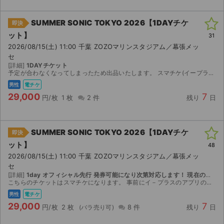
チケットジャム利用規約
SUMMER SONIC TOKYO 2026【1DAYチケ
即決
プライバシーポリシー
ット】
31
特定商取引法に基づく表記
2026/08/15(土) 11:00 千葉 ZOZOマリンスタジアム／幕張メッ
セ
[詳細]
1DAYチケット
公演登録依頼
予定が合わなくなってしまったため出品いたします。 スマチケ(イープラス)を使用します。アプリ上でお渡ししますので、アプリのダウンロードをお願いします。取引連絡にてメールアドレスをご教示ください...
男性
電チケ
不正転売禁止法について
29,000
7
円/枚
1 枚
2 件
残り
日
チケットジャムの取り組み
音楽情報
SUMMER SONIC TOKYO 2026【1DAYチケ
即決
ット】
48
2026/08/15(土) 11:00 千葉 ZOZOマリンスタジアム／幕張メッ
セ
[詳細]
1day オフィシャル先行 発券可能になり次第対応します！ 現在の予定:8/12(水)15:00〜
こちらのチケットはスマチケになります。 事前にイ－プラスのアプリのインストールをお済ませください。 ご購入の場合にはイ－プラスのアプリに登録済みのメ－ルアドレス（複数枚ご購入の場合には複数人分...
男性
電チケ
29,000
7
円/枚
2 枚
8 件
残り
日