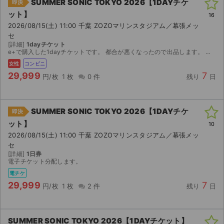
SUMMER SONIC TOKYO 2026【1DAYチケ
即決
ット】
16
2026/08/15(土) 11:00 千葉 ZOZOマリンスタジアム／幕張メッ
セ
[詳細]
1dayチケット
e+で購入した1dayチケットです。 都合が悪くなったので出品します。 連絡ボードにて引き換え番号をお伝えします。 ご自身でセブンイレブンにて発券をお願いいたします。 発券開始は8/8の14...
女性
コンビニ
29,999
7
円/枚
1 枚
0 件
残り
日
SUMMER SONIC TOKYO 2026【1DAYチケ
即決
ット】
10
2026/08/15(土) 11:00 千葉 ZOZOマリンスタジアム／幕張メッ
セ
[詳細]
1日券
電子チケット分配します。
電チケ
29,999
7
円/枚
1 枚
2 件
残り
日
SUMMER SONIC TOKYO 2026【1DAYチケット】