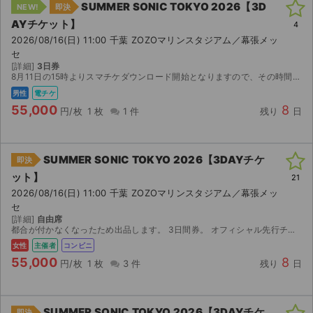
SUMMER SONIC TOKYO 2026【3D
NEW!
即決
AYチケット】
4
2026/08/16(日) 11:00 千葉 ZOZOマリンスタジアム／幕張メッ
セ
[詳細]
3日券
8月11日の15時よりスマチケダウンロード開始となりますので、その時間に分配いたします。
男性
電チケ
55,000
8
円/枚
1 枚
1 件
残り
日
SUMMER SONIC TOKYO 2026【3DAYチケ
即決
ット】
21
2026/08/16(日) 11:00 千葉 ZOZOマリンスタジアム／幕張メッ
セ
[詳細]
自由席
都合が付かなくなったため出品します。 3日間券。 オフィシャル先行チケットです。 チケットはセブンイレブンでの発券になります ※発券開始日時に変更があったとの事で下記変更記載します 【コ...
女性
主催者
コンビニ
55,000
8
円/枚
1 枚
3 件
残り
日
SUMMER SONIC TOKYO 2026【3DAYチケ
即決