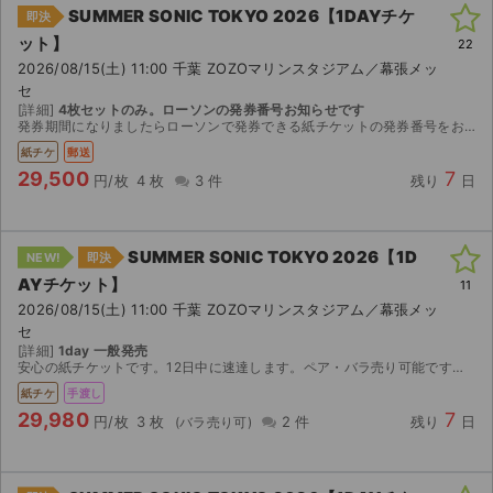
SUMMER SONIC TOKYO 2026【1DAYチケ
即決
ット】
22
2026/08/15(土) 11:00 千葉 ZOZOマリンスタジアム／幕張メッ
セ
[詳細]
4枚セットのみ。ローソンの発券番号お知らせです
発券期間になりましたらローソンで発券できる紙チケットの発券番号をお知らせします。
紙チケ
郵送
29,500
7
円/枚
4 枚
3 件
残り
日
SUMMER SONIC TOKYO 2026【1D
NEW!
即決
AYチケット】
11
2026/08/15(土) 11:00 千葉 ZOZOマリンスタジアム／幕張メッ
セ
[詳細]
1day 一般発売
安心の紙チケットです。12日中に速達します。ペア・バラ売り可能です。よろしくお願い致します。お値下げは考えておりません。 ※当日会場手渡しは相談で承ります。 ※万が一、台風により公演中止の場...
紙チケ
手渡し
29,980
7
円/枚
3 枚
2 件
残り
日