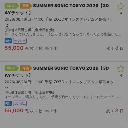
SUMMER SONIC TOKYO 2026【3D
NEW!
即決
AYチケット】
4
2026/08/16(日) 11:00 千葉 ZOZOマリンスタジアム／幕張メッ
セ
[詳細]
3日通し券（金土日有効）
ローチケで購入しました。 予定が合わなくなってしまったため出品いたします。 【お渡し方法】 発券情報（予約番号など）をお知らせします。 【発券方法】 2026年8月7日（金）1...
男性
コンビニ
55,000
8
円/枚
1 枚
1 件
残り
日
SUMMER SONIC TOKYO 2026【3D
NEW!
即決
AYチケット】
4
2026/08/16(日) 11:00 千葉 ZOZOマリンスタジアム／幕張メッ
セ
[詳細]
3日通し券（金土日有効）
イープラスで購入しました。 予定が合わなくなってしまったため出品いたします。 【お渡し方法】 発券情報（13桁の払込票番号）をお知らせします。 【発券方法】 2026年8月11...
男性
コンビニ
55,000
8
円/枚
1 枚
1 件
残り
日