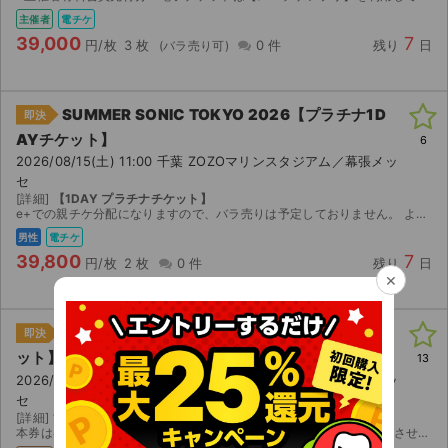
主催者
電チケ
39,000
7
円/枚
3 枚
0 件
残り
日
SUMMER SONIC TOKYO 2026【プラチナ1D
即決
AYチケット】
6
2026/08/15(土) 11:00 千葉 ZOZOマリンスタジアム／幕張メッ
セ
[詳細]
【1DAY プラチナチケット】
e+での親チケ分配になりますので、バラ売りは予定しておりません。 よろしくお願いします。
男性
電チケ
39,800
7
円/枚
2 枚
0 件
残り
日
×
SUMMER SONIC TOKYO 2026【1DAYチケ
即決
ット】
13
2026/08/15(土) 11:00 千葉 ZOZOマリンスタジアム／幕張メッ
セ
[詳細]
15日 1day +朝イチ整理券付き(マリンL）
本券は8日の発券、朝イチ整理券は12日発券となります。迅速に対応させていただきますが、台風等の郵送トラブルも想定されますので、関東圏の方の購入を希望致します。レターパックにて発送です。８／６日追...