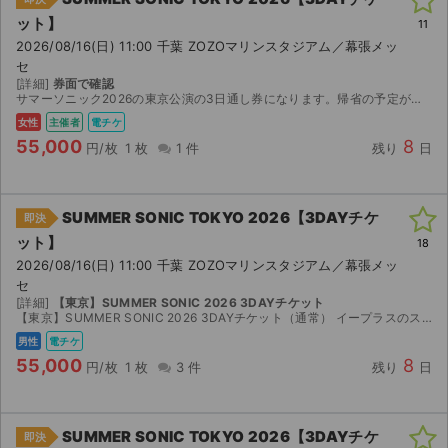
ット】
11
2026/08/16(日) 11:00 千葉 ZOZOマリンスタジアム／幕張メッ
セ
[詳細]
券面で確認
サマーソニック2026の東京公演の3日通し券になります。帰省の予定が入り行けなくなったので出品しました。主催者先行で取りました、8月7日15時からダウンロード開始になりますので、それ以降のお渡し...
女性
主催者
電チケ
55,000
8
円/枚
1 枚
1 件
残り
日
SUMMER SONIC TOKYO 2026【3DAYチケ
即決
ット】
18
2026/08/16(日) 11:00 千葉 ZOZOマリンスタジアム／幕張メッ
セ
[詳細]
【東京】SUMMER SONIC 2026 3DAYチケット
【東京】SUMMER SONIC 2026 3DAYチケット（通常） イープラスのスマチケです。 オフィシャル先行で購入しましたが、都合により参加できなくなったため出品いたします。 チケット...
男性
電チケ
55,000
8
円/枚
1 枚
3 件
残り
日
SUMMER SONIC TOKYO 2026【3DAYチケ
即決