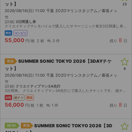
ット】
23
2026/08/16(日) 11:00 千葉 ZOZOマリンスタジアム／幕張メッ
セ
[詳細]
3日間通し券
クリエイティブマンモバイルで購入したサマーソニック東京3日間通し券になります。 仕事の都合で行かれなくなってしまいました。 公演までの日数が残り少ないので安価でチケットを購入できなかった方に...
男性
コンビニ
55,000
8
円/枚
2 枚
3 件
残り
日
SUMMER SONIC TOKYO 2026【3DAYチケ
即決
ット】
6
2026/08/16(日) 11:00 千葉 ZOZOマリンスタジアム／幕張メッ
セ
[詳細]
クリエイティブマン3A先行
3日間券。 クリエイティブマン3A先行にて購入したチケットです。 紙チケットなのでご自身で発券していただく形になります。2026/08/07(金) 14:00 ~ 2026/08/17(...
女性
紙チケ
郵送
56,000
8
円/枚
1 枚
1 件
残り
日
SUMMER SONIC TOKYO 2026【3D
NEW!
即決