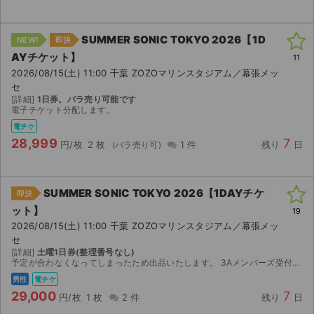
SUMMER SONIC TOKYO 2026【1D
NEW!
即決
AYチケット】
11
2026/08/15(土) 11:00 千葉 ZOZOマリンスタジアム／幕張メッ
セ
[詳細]
1日券。バラ売り可能です
電子チケット分配します。
電チケ
28,999
7
円/枚
2 枚
1 件
残り
日
SUMMER SONIC TOKYO 2026【1DAYチケ
即決
ット】
19
2026/08/15(土) 11:00 千葉 ZOZOマリンスタジアム／幕張メッ
セ
[詳細]
土曜1日券(整理番号なし)
サイト情報
予定が合わなくなってしまったため出品いたします。 3Aメンバーズ受付で当選したチケットです。 【お渡し方法】 電子チケット（イープラス）にて分配いたします。 分配にはメールアドレスが必要な為、...
男性
電チケ
チケットジャム運営会社
29,000
7
円/枚
1 枚
2 件
残り
日