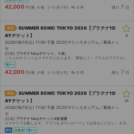
42,000
7
円/枚
4 枚
0 件
残り
日
SUMMER SONIC TOKYO 2026【プラチナ1D
即決
AYチケット】
9
2026/08/15(土) 11:00 千葉 ZOZOマリンスタジアム／幕張メッ
セ
[詳細]
プラチナ1dayチケット、４枚。
こちらのチケットはスマチケになります。 事前にイ－プラスのアプリのインストールをお済ませください。 ご購入の場合にはイ－プラスのアプリに登録済みのメ－ルアドレス（複数枚ご購入の場合には複数人分...
電チケ
42,000
7
円/枚
4 枚
0 件
残り
日
SUMMER SONIC TOKYO 2026【プラチナ1D
即決
AYチケット】
31
2026/08/15(土) 11:00 千葉 ZOZOマリンスタジアム／幕張メッ
セ
[詳細]
プラチナ1dayチケット4枚連番
スマチケで分配します。アプリをダウンロードしてお待ちください。８月9日以降分配予定です。
男性
主催者
電チケ