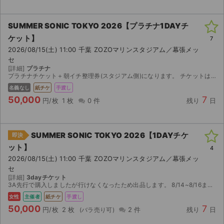
SUMMER SONIC TOKYO 2026【プラチナ1DAYチ
ケット】
7
2026/08/15(土) 11:00 千葉 ZOZOマリンスタジアム／幕張メッ
セ
[詳細]
プラチナ
プラチナチケット＋朝イチ整理券(スタジアム側)になります。 チケットは電子なので分配。 朝イチ整理券は紙なので当日の朝 待ち合わせしてお渡しする形になります。
名義なし
紙チケ
手渡し
50,000
7
円/枚
1 枚
0 件
残り
日
SUMMER SONIC TOKYO 2026【1DAYチケ
即決
ット】
4
2026/08/15(土) 11:00 千葉 ZOZOマリンスタジアム／幕張メッ
セ
[詳細]
3dayチケット
3A先行で購入しましたが行けなくなったため出品します。 8/14~8/16までの3dayチケットです 2枚まとめての場合は発券番号でお譲りします。
女性
主催者
紙チケ
手渡し
50,000
7
円/枚
2 枚
2 件
残り
日