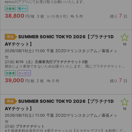
eplusのアプリにてお受け取りお願いいたします。
主催者
電チケ
38,800
7
円/枚
3 枚
5 件
残り
日
SUMMER SONIC TOKYO 2026【プラチナ1D
即決
AYチケット】
10
2026/08/15(土) 11:00 千葉 ZOZOマリンスタジアム／幕張メッ
セ
[詳細]
8/15（土）主催者先行プラチナチケット2枚
都合により参加できないためお譲りいたします。 既にプラチナチケットは完売しているため、ご入用の方にご購入いただければと存じます。 セブンイレブンにてにて8/8より発券可能となりますので発...
主催者
コンビニ
39,000
7
円/枚
2 枚
0 件
残り
日
SUMMER SONIC TOKYO 2026【プラチナ1D
即決
AYチケット】
15
2026/08/15(土) 11:00 千葉 ZOZOマリンスタジアム／幕張メッ
セ
[詳細]
プラチナチケット
※主催者有料会員先行分 ※電子チケットは【スマチケアプリ】を利用してのご入場となりますので、アプリのダウンロードをお願い致します。 ダウンロード期間になりましたら、取引連絡へスマチケ受取用Ｕ...