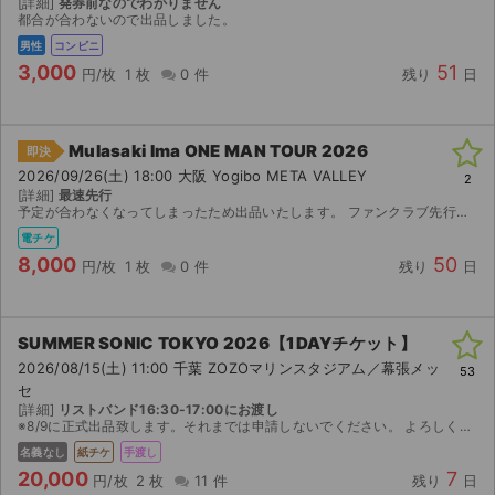
[詳細]
発券前なのでわかりません
都合が合わないので出品しました。
ライブ・コンサート（海外）
男性
コンビニ
3,000
51
円/枚
1 枚
0 件
残り
日
イベント
スポーツ
Mulasaki Ima ONE MAN TOUR 2026
即決
2026/09/26(土) 18:00 大阪 Yogibo META VALLEY
2
演劇・ミュージカル
[詳細]
最速先行
予定が合わなくなってしまったため出品いたします。 ファンクラブ先行で当選したチケットです。 【お渡し方法】 電子チケット（ローチケ）にて分配いたします。 分配可能になり次第、取引連絡にてURL...
電チケ
ご利用ガイド
8,000
50
円/枚
1 枚
0 件
残り
日
ご利用ガイド
手数料・お支払い方法
SUMMER SONIC TOKYO 2026【1DAYチケット】
2026/08/15(土) 11:00 千葉 ZOZOマリンスタジアム／幕張メッ
53
AIに質問する
セ
[詳細]
リストバンド16:30-17:00にお渡し
※8/9に正式出品致します。それまでは申請しないでください。 よろしくお願い致します。
よくある質問
名義なし
紙チケ
手渡し
20,000
7
円/枚
2 枚
11 件
残り
日
お知らせ