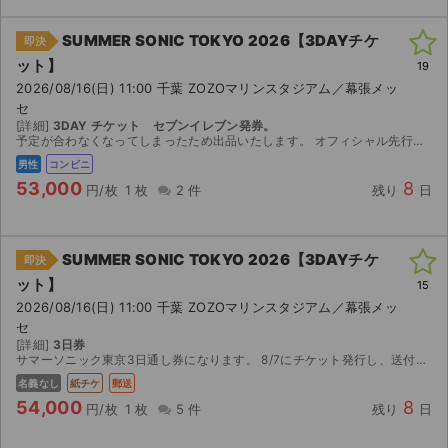
SUMMER SONIC TOKYO 2026【3DAYチケ
即決
ット】
19
2026/08/16(日) 11:00 千葉 ZOZOマリンスタジアム／幕張メッ
セ
[詳細]
3DAY チケット セブンイレブン発券。
予定が合わなくなってしまったため出品いたします。 オフィシャル先行で当選したチケットです。 【お渡し方法】 セブンイレブン発券。チケット発券可能になりましたら、発券情報を取引連絡にてお送りしま...
男性
コンビニ
53,000
8
円/枚
1 枚
2 件
残り
日
SUMMER SONIC TOKYO 2026【3DAYチケ
即決
ット】
15
2026/08/16(日) 11:00 千葉 ZOZOマリンスタジアム／幕張メッ
セ
[詳細]
3日券
サマーソニック東京3日通し券になります。 8/7にチケット発行し、送付する流れになります。 購入後の入場トラブル等での返金しかねますのでよろしくお願いします。
名義なし
紙チケ
郵送
54,000
8
円/枚
1 枚
5 件
残り
日