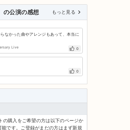
ル） の公演の感想
keyboard_arrow_right
もっと見る
やらなかった曲やアレンジもあって、本当に
rsary Live
0
0
ケットの購入をご希望の方は以下のページか
可能です。ご登録がまだの方はまず新規