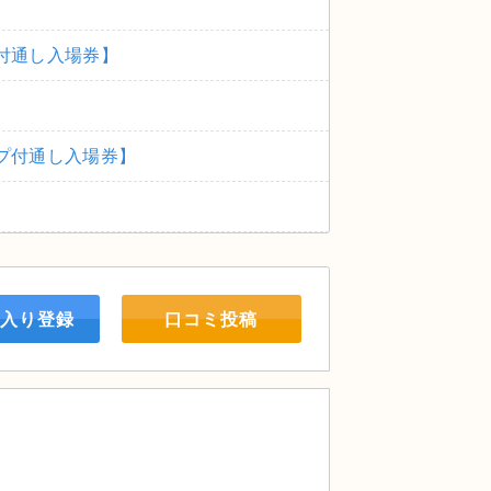
サイト付通し⼊場券】
トキャンプ付通し⼊場券】
入り登録
口コミ投稿