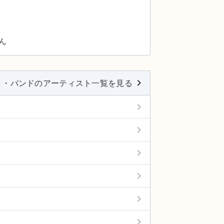
ん
keyboard_arrow_right
ト・バンドのアーティスト一覧を見る
keyboard_arrow_right
keyboard_arrow_right
keyboard_arrow_right
keyboard_arrow_right
keyboard_arrow_right
keyboard_arrow_right