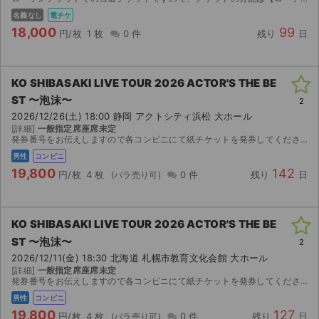
名義なし
電チケ
18,000
99
円/枚
1 枚
0 件
残り
日
KO SHIBASAKI LIVE TOUR 2026 ACTOR'S THE BE
ST 〜泡沫〜
2
2026/12/26(土) 18:00 静岡 アクトシティ浜松 大ホール
[詳細]
一般指定席座席未定
発券番号をお伝えしますので各コンビニにて紙チケットを発券してください。お座席は紙チケットを発券してみないと分かりませんのでご検討宜しくお願い致します。
男性
コンビニ
19,800
142
円/枚
4 枚
0 件
残り
日
KO SHIBASAKI LIVE TOUR 2026 ACTOR'S THE BE
ST 〜泡沫〜
2
2026/12/11(金) 18:30 北海道 札幌市教育文化会館 大ホール
サイト情報
[詳細]
一般指定席座席未定
発券番号をお伝えしますので各コンビニにて紙チケットを発券してください。お座席は紙チケットを発券してみないと分かりませんのでご検討宜しくお願い致します。
チケットジャム運営会社
男性
コンビニ
19,800
127
円/枚
4 枚
0 件
残り
日