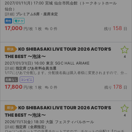
2027/01/11(月) 17:00 宮城 仙台市民会館（トークネットホール
仙台）
ライブ・コンサート（海外）
[詳細]
プレミアムS席・座席未定
男性
電チケ
イベント
17,000
158
円/枚
1 枚
0 件
残り
日
スポーツ
KO SHIBASAKI LIVE TOUR 2026 ACTOR'S
演劇・ミュージカル
即決
THE BEST 〜泡沫〜
4
2027/01/31(日) 16:00 東京 SGC HALL ARIAKE
ご利用ガイド
[詳細]
指定席 ぴあ有料会員当選
1/17にぴあで分配します。分配後名義は購入者様に変更されますので、分配受取時点で受取通知お願いいたします。
ご利用ガイド
名義なし
コンビニ
17,800
178
円/枚
1 枚
0 件
残り
日
手数料・お支払い方法
AIに質問する
KO SHIBASAKI LIVE TOUR 2026 ACTOR'S
即決
THE BEST 〜泡沫〜
4
よくある質問
2026/11/13(金) 18:30 大阪 フェスティバルホール
[詳細]
指定席（全席指定）
お知らせ
ローソンチケットでの当選チケットですので、チケットの分配は【ローチケ電子チケット】スマートフォンアプリを利用いたします。 その際に登録されているメールアドレスを教えて頂きチケットを分配させて頂...