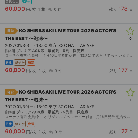
名義なし
電チケ
60,000
178
円/枚
1 枚
0 件
残り
日
KO SHIBASAKI LIVE TOUR 2026 ACTOR'S
即決
THE BEST 〜泡沫〜
0
2027/01/30(土) 18:00 東京 SGC HALL ARIAKE
[詳細]
プレミアムSS席 最前列～5列 限定席
ローチケ有料会員枠 1月16日発券開始後、郵送にて送らせてもらいます。よろしくお願いします。
男性
紙チケ
郵送
60,000
177
円/枚
2 枚
0 件
残り
日
KO SHIBASAKI LIVE TOUR 2026 ACTOR'S
即決
THE BEST 〜泡沫〜
1
2027/01/30(土) 18:00 東京 SGC HALL ARIAKE
[詳細]
プレミアムSS席 最前列～5列目 限定席
ローチケ有料会員枠 オリジナルノベルティー付き 1月16日発券開始後、郵送にて送らせてもらいます。よろしくお願いします。
男性
紙チケ
郵送
60,000
177
円/枚
2 枚
0 件
残り
日