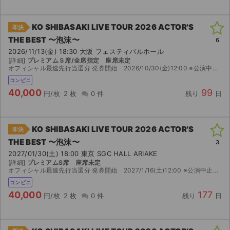
KO SHIBASAKI LIVE TOUR 2026 ACTOR'S
即決
THE BEST 〜泡沫〜
6
2026/11/13(金) 18:30 大阪 フェスティバルホール
[詳細]
プレミアムＳ席/全席指定 座席未定
オフィシャル最速先行当選分 発券開始 2026/10/30(金)12:00 ※公演中止の場合、券面金額(定価)での払い戻しになります。
コンビニ
40,000
99
円/枚
2 枚
0 件
残り
日
KO SHIBASAKI LIVE TOUR 2026 ACTOR'S
即決
THE BEST 〜泡沫〜
3
2027/01/30(土) 18:00 東京 SGC HALL ARIAKE
[詳細]
プレミアムS席 座席未定
オフィシャル最速先行当選分 発券開始 2027/1/16(土)12:00 ※公演中止の場合、券面金額(定価)での払い戻しになります。
コンビニ
40,000
177
円/枚
2 枚
0 件
残り
日