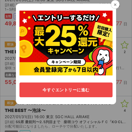
×
[詳細]
プレミアムSS席 オリジナルノベルティ付 ローチケ有料会員当選
1~5列目確約。1/16に発券情報をご連絡します。
女性
コンビニ
49,800
177
円/枚
1 枚
0 件
残り
日
KO SHIBASAKI LIVE TOUR 2026 ACTOR'S
即決
THE BEST 〜泡沫〜
2
2027/01/30(土) 18:00 東京 SGC HALL ARIAKE
[詳細]
プレミアムS席 (3〜6列目以降の前方席を確約) 座席未定
柴咲コウ オフィシャルＦＣ「KO CLASS」【年額会員限定】 最速先行1次抽選にて当選。 友人と当選がかぶりましたので出品しました。 ※座席位置の補足です ・最前列から2～5列以内(プ...
名義なし
電チケ
55,000
177
円/枚
2 枚
0 件
残り
日
今すぐエントリーに進む
KO SHIBASAKI LIVE TOUR 2026 ACTOR'S
即決
THE BEST 〜泡沫〜
4
2027/01/31(日) 16:00 東京 SGC HALL ARIAKE
[詳細]
SS席 最前列〜2.5列目まで 柴咲コウ オフィシャルＦＣ「KO CLASS」【年額会員限定】 最速先行1次抽選にて当選
分配可能日になりましたら、ローチケで分配いたします。