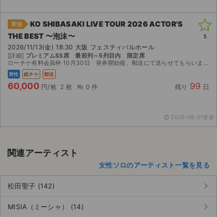
KO SHIBASAKI LIVE TOUR 2026 ACTOR'S
即決
THE BEST 〜泡沫〜
5
2026/11/13(金) 18:30 大阪 フェスティバルホール
[詳細]
プレミアムSS席 最前列～5列目内 限定席
ローチケ有料会員枠 10月30日 発券開始後、郵送にて送らせてもらいます。よろしくお願いいたします。
男性
紙チケ
郵送
60,000
99
円/枚
2 枚
0 件
残り
日
2026-08-01更新
関連アーティスト
女性ソロのアーティスト一覧を見る
keyboard_arrow_right
松田聖子 (142)
keyboard_arrow_right
MISIA（ミーシャ） (14)