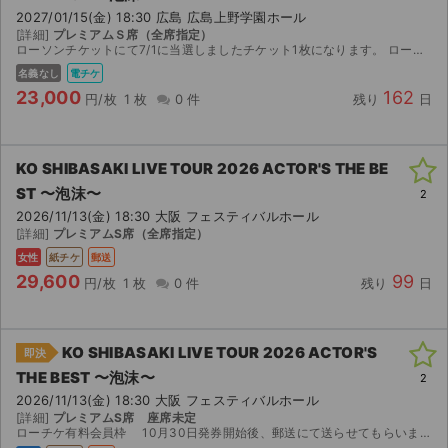
2027/01/15(金) 18:30 広島 広島上野学園ホール
[詳細]
プレミアムＳ席（全席指定）
ローソンチケットにて7/1に当選しましたチケット1枚になります。 ローチケアプリを利用してチケット分配させていただきます。 分配開始日時は公演2週間前の12:00〜になります。 ご検討のほ...
名義なし
電チケ
23,000
162
円/枚
1 枚
0 件
残り
日
KO SHIBASAKI LIVE TOUR 2026 ACTOR'S THE BE
ST 〜泡沫〜
2
2026/11/13(金) 18:30 大阪 フェスティバルホール
[詳細]
プレミアムS席（全席指定）
女性
紙チケ
郵送
29,600
99
円/枚
1 枚
0 件
残り
日
KO SHIBASAKI LIVE TOUR 2026 ACTOR'S
即決
THE BEST 〜泡沫〜
2
2026/11/13(金) 18:30 大阪 フェスティバルホール
[詳細]
プレミアムS席 座席未定
ローチケ有料会員枠 10月30日発券開始後、郵送にて送らせてもらいます。よろしくお願いします。