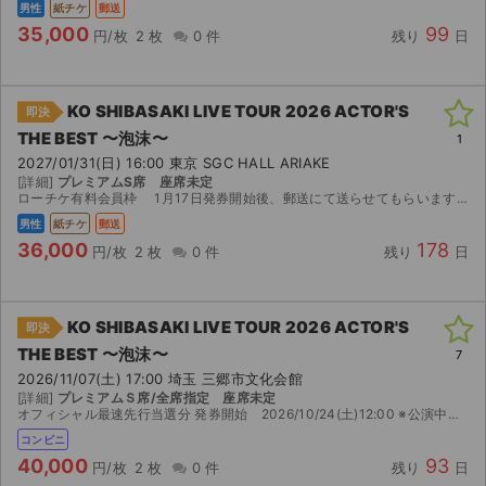
男性
紙チケ
郵送
35,000
99
円/枚
2 枚
0 件
残り
日
KO SHIBASAKI LIVE TOUR 2026 ACTOR'S
即決
THE BEST 〜泡沫〜
1
2027/01/31(日) 16:00 東京 SGC HALL ARIAKE
[詳細]
プレミアムS席 座席未定
ローチケ有料会員枠 1月17日発券開始後、郵送にて送らせてもらいます。よろしくお願いします。
男性
紙チケ
郵送
36,000
178
円/枚
2 枚
0 件
残り
日
KO SHIBASAKI LIVE TOUR 2026 ACTOR'S
即決
THE BEST 〜泡沫〜
7
2026/11/07(土) 17:00 埼玉 三郷市文化会館
[詳細]
プレミアムＳ席/全席指定 座席未定
オフィシャル最速先行当選分 発券開始 2026/10/24(土)12:00 ※公演中止の場合、券面金額(定価)での払い戻しになります。
コンビニ
40,000
93
円/枚
2 枚
0 件
残り
日