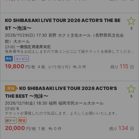
チケットジャム利用規約
プライバシーポリシー
KO SHIBASAKI LIVE TOUR 2026 ACTOR'S THE BE
ST 〜泡沫〜
特定商取引法に基づく表記
3
2026/11/29(日) 17:30 長野 ホクト文化ホール（長野県民文化会
館）大ホール
公演登録依頼
[詳細]
一般指定席座席未定
発券番号をお伝えしますので各コンビニにて紙チケットを発券してください。お座席は紙チケットを発券してみないと分かりませんのでご検討宜しくお願い致します。
不正転売禁止法について
男性
コンビニ
19,800
115
円/枚
4 枚
0 件
残り
日
チケットジャムの取り組み
音楽情報
KO SHIBASAKI LIVE TOUR 2026 ACTOR'S
即決
THE BEST 〜泡沫〜
5
2026/12/18(金) 18:30 福岡 福岡市民ホール大ホール
[詳細]
S
チケットが重複したので出品します。よろしくお願いいたします。
紙チケ
郵送
20,000
134
円/枚
1 枚
0 件
残り
日