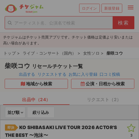
menu
ログイン
新規登録
person_add
exit_to_app
新規会員登録
ログイン
チケジャムはチケット売買アプリです。チケット価格は定価より安いまたは
チケットを探す
高い場合があります。
新着チケット
トップ
>
ライブ・コンサート（国内）
>
女性ソロ
>
柴咲コウ
柴咲コウ
リセールチケット一覧
値下げしたチケット
出品する
リクエストする
お気に入り登録
口コミ投稿
都道府県からチケットを探す
地域から検索
公演・日程から検索
もうすぐ開催のチケット
出品中（24）
リクエスト（2）
チケットのリクエスト一覧
並び順
絞り込み
取扱チケット
KO SHIBASAKI LIVE TOUR 2026 ACTOR'S
即決
THE BEST 〜泡沫〜
3
ライブ・コンサート（国内）