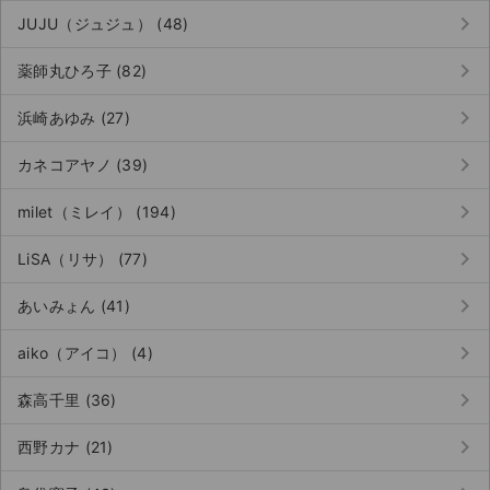
keyboard_arrow_right
JUJU（ジュジュ） (48)
keyboard_arrow_right
薬師丸ひろ子 (82)
keyboard_arrow_right
浜崎あゆみ (27)
keyboard_arrow_right
カネコアヤノ (39)
keyboard_arrow_right
milet（ミレイ） (194)
keyboard_arrow_right
LiSA（リサ） (77)
keyboard_arrow_right
あいみょん (41)
keyboard_arrow_right
aiko（アイコ） (4)
keyboard_arrow_right
森高千里 (36)
keyboard_arrow_right
西野カナ (21)