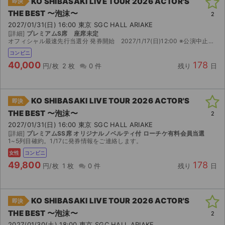
KO SHIBASAKI LIVE TOUR 2026 ACTOR'S
即決
THE BEST 〜泡沫〜
2
2027/01/31(日) 16:00 東京 SGC HALL ARIAKE
[詳細]
プレミアムS席 座席未定
オフィシャル最速先行当選分 発券開始 2027/1/17(日)12:00 ※公演中止の場合、券面金額(定価)での払い戻しになります。
コンビニ
40,000
178
円/枚
2 枚
0 件
残り
日
KO SHIBASAKI LIVE TOUR 2026 ACTOR'S
即決
THE BEST 〜泡沫〜
2
2027/01/31(日) 16:00 東京 SGC HALL ARIAKE
[詳細]
プレミアムSS席 オリジナルノベルティ付 ローチケ有料会員当選
1~5列目確約。1/17に発券情報をご連絡します。
女性
コンビニ
49,800
178
円/枚
1 枚
0 件
残り
日
KO SHIBASAKI LIVE TOUR 2026 ACTOR'S
即決
THE BEST 〜泡沫〜
2
2027/01/30(土) 18:00 東京 SGC HALL ARIAKE