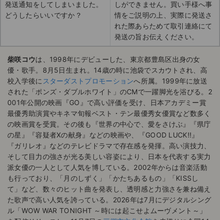
発送通知をしてしまいました。
しができません。買い手様へ事
どうしたらいいですか？
情をご説明の上、実際に発送さ
れた際あらためて取引連絡にて
発送の旨お伝えください。
柴咲コウ
は、1998年にデビューした、東京都豊島区出身の女
優・歌手。8月5日生まれ。14歳の時に池袋でスカウトされ、高
校入学後に
スターダストプロモーション
へ所属。1999年に放送
された「ポンズ・ダブルホワイト」のCMで一躍脚光を浴びる。2
001年公開の映画『GO』で高い評価を受け、日本アカデミー賞
最優秀助演賞やキネマ旬報ベスト・テン最優秀女優賞など数多く
の映画賞を受賞。その後も『世界の中心で、愛をさけぶ』『県庁
の星』『容疑者Xの献身』などの映画や、『GOOD LUCK!!』
『ガリレオ』などのテレビドラマで存在感を発揮。高い演技力、
そして目力の強さが光る美しい容姿により、日本を代表する実力
派女優の一人として人気を博している。2002年からは音楽活動
も行っており、「月のしずく」「かたちあるもの」「KISSし
て」など、数々のヒット曲を発表し、透明感と力強さを兼ね備え
た歌声で高い人気を誇っている。2026年は7月にデジタルシング
ル「WOW WAR TONIGHT ～時には起こせよムーヴメント～」