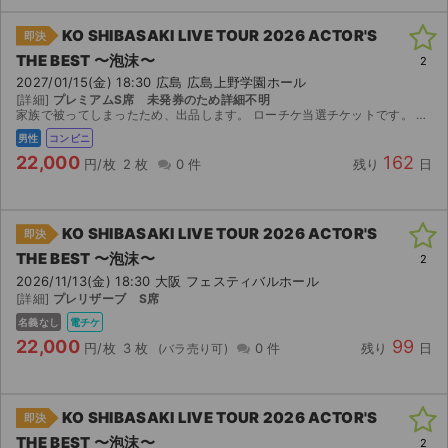
KO SHIBASAKI LIVE TOUR 2026 ACTOR'S
即決
THE BEST 〜泡沫〜
2
2027/01/15(金) 18:30 広島 広島上野学園ホール
[詳細]
プレミアムS席 未発券のため詳細不明
家族で被ってしまったため、出品します。 ローチケ当選チケットです。 【お渡し方法】 取引連絡により、発券用二次元コードをお送リします。 ロッピーにて2027年1月1日から発券可能となりま...
男性
コンビニ
22,000
162
円/枚
2 枚
0 件
残り
日
KO SHIBASAKI LIVE TOUR 2026 ACTOR'S
即決
THE BEST 〜泡沫〜
2
2026/11/13(金) 18:30 大阪 フェスティバルホール
[詳細]
プレリザーブ S席
名義なし
電チケ
22,000
99
円/枚
3 枚
0 件
残り
日
KO SHIBASAKI LIVE TOUR 2026 ACTOR'S
即決
THE BEST 〜泡沫〜
2