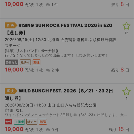
19,000
8
円/枚
1 枚
1 件
残り
日
RISING SUN ROCK FESTIVAL 2026 in EZO
即決
【通し券】
12
2026/08/15(土) 12:30 北海道 石狩湾新港樽川ふ頭横野外特設
ステージ
[詳細]
リストバンド+ポーチ付き
行けなくなってしまったので出品します！ ぜひお願いします！
名義なし
紙チケ
郵送
19,000
8
円/枚
1 枚
2 件
残り
日
WILD BUNCH FEST. 2026【8／21・23 2日
即決
通し券】
1
2026/08/23(日) 11:30 山口 山口きらら博記念公園
[詳細]
なし
ワイルドバンチフェスのチケット2日通し券（8/21.23）出品します。 女性名義で1枚です。 用事で行けなくなってしまったので出品いたします。 定価+手数料の金額よりもお安く出品し...
女性
主催者
紙チケ
郵送
19,000
15
円/枚
1 枚
0 件
残り
日