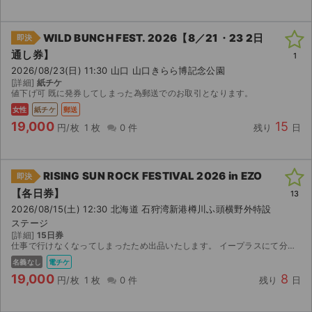
WILD BUNCH FEST. 2026【8／21・23 2日
即決
通し券】
1
2026/08/23(日) 11:30 山口 山口きらら博記念公園
[詳細]
紙チケ
値下げ可 既に発券してしまった為郵送でのお取引となります。
女性
紙チケ
郵送
19,000
15
円/枚
1 枚
0 件
残り
日
RISING SUN ROCK FESTIVAL 2026 in EZO
即決
【各日券】
13
2026/08/15(土) 12:30 北海道 石狩湾新港樽川ふ頭横野外特設
ステージ
[詳細]
15日券
仕事で行けなくなってしまったため出品いたします。 イープラスにて分配いたします。
名義なし
電チケ
19,000
8
円/枚
1 枚
0 件
残り
日