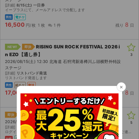
[詳細]
8/15(土) 一日券
イープラスにて、メールアドレスで分配します
男性
電チケ
16,500
8
円/枚
1 枚
1 件
残り
日
RISING SUN ROCK FESTIVAL 2026 i
NEW!
即決
n EZO【通し券】
3
2026/08/15(土) 12:30 北海道 石狩湾新港樽川ふ頭横野外特設
ステージ
[詳細]
リストバンド発送
リストバンド発送します
男性
紙チケ
郵送
×
17,000
8
円/枚
1 枚
0 件
残り
日
LuckyFes’26【1日券】
即決
2026/08/08(土) 10:00 茨城 国営ひたち海浜公園
5
[詳細]
≠ME 前方エリア~400番代
ログイン情報お伝えします ご不明点等あればコメント欄にお気軽にご連絡ください！
女性
主催者
電チケ