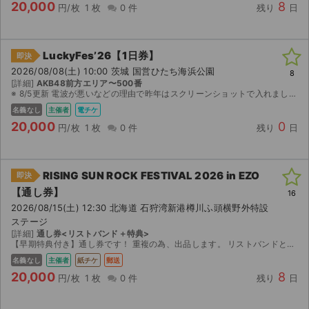
20,000
8
円/枚
1 枚
0 件
残り
日
LuckyFes’26【1日券】
即決
2026/08/08(土) 10:00 茨城 国営ひたち海浜公園
8
[詳細]
AKB48前方エリア〜500番
※ 8/5更新 電波が悪いなどの理由で昨年はスクリーンショットで入れましたのでスクリーンショットでチケットをお送りします。 ログイン情報のお渡しなどはできません。 リスクご了承の上ご購入ください...
名義なし
主催者
電チケ
20,000
0
円/枚
1 枚
0 件
残り
日
RISING SUN ROCK FESTIVAL 2026 in EZO
即決
【通し券】
16
2026/08/15(土) 12:30 北海道 石狩湾新港樽川ふ頭横野外特設
ステージ
[詳細]
通し券<リストバンド＋特典>
【早期特典付き】通し券です！ 重複の為、出品します。 リストバンドと特典につきましては、 着払いでの発送になります。 ※札幌市内であれば、手渡しも可能です！ ご質問等ございましたら...
名義なし
主催者
紙チケ
郵送
20,000
8
円/枚
1 枚
0 件
残り
日