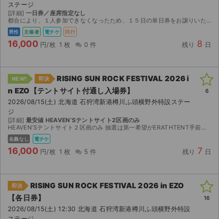
ステージ
[詳細]
一日券／座席指定なし
都合により、１人参加できなくなったため、１５日の単日券をお譲りいたします。 チケットは、ローチケで購入しましたが、お互いに安心してお取引できるように、受け渡し方法は１５日の１３時頃、ヘブン...
男性
主催者
電チケ
同行
16,000
8
円/枚
1 枚
0 件
残り
日
RISING SUN ROCK FESTIVAL 2026 i
NEW!
即決
n EZO【テントサイト付通し⼊場券】
6
2026/08/15(土) 北海道 石狩湾新港樽川ふ頭横野外特設ステー
ジ
[詳細]
最安値 HEAVENʼSテントサイト2区画のみ
HEAVENʼSテントサイト２区画のみ 抽選は第一希望がERATHTENT手前の三つ(アスパラ、とうもろこし)とSUNSTAGE の右側に奥5つのところ(ほっけ、ラーメン)でしたので、ご希望に...
名義なし
電チケ
16,000
7
円/枚
1 枚
5 件
残り
日
RISING SUN ROCK FESTIVAL 2026 in EZO
即決
【各日券】
16
2026/08/15(土) 12:30 北海道 石狩湾新港樽川ふ頭横野外特設
ステージ