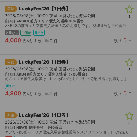
LuckyFes’26【1日券】
即決
ライブ・コンサート（海外）
2026/08/08(土) 10:00 茨城 国営ひたち海浜公園
3
[詳細]
AKB48 前方エリア優先入場券 900番台
イベント
AKB48の前方エリア優先入場券のみのお譲りです。整理番号は900番台です。 先着販売で購入したチケットのため、1日入場券とは別に、前方エリア優先入場券のみをLuckyFes公式アプリの分...
名義なし
主催者
電チケ
スポーツ
4,000
0
円/枚
1 枚
0 件
残り
日
演劇・ミュージカル
LuckyFes’26【1日券】
即決
ご利用ガイド
2026/08/08(土) 10:00 茨城 国営ひたち海浜公園
3
[詳細]
AKB48前方エリア優先入場券（700番台）
前方エリア優先入場券は、LuckyFes公式アプリの分配機能でお譲りします。 LuckyFes公式から、今年は入場確認時にチケット画面へアニメーションが表示されるため、スクリーンショットでは入...
ご利用ガイド
電チケ
4,800
0
手数料・お支払い方法
円/枚
1 枚
0 件
残り
日
AIに質問する
LuckyFes’26【1日券】
即決
よくある質問
2026/08/08(土) 10:00 茨城 国営ひたち海浜公園
8
[詳細]
NEWS 整理番号 540番台
アプリ内の前方エリア優先入場券整理番号をスクリーンショットでお送りいたします。 その他何かご希望がありましたら購入前にコメントください。購入後のご要望はお受けできません。分配でのお譲りは不可と...
お知らせ