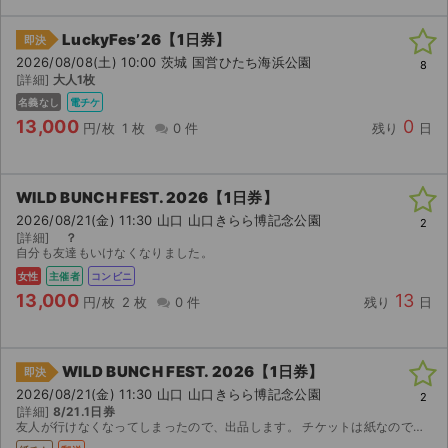
LuckyFes’26【1日券】
即決
2026/08/08(土) 10:00 茨城 国営ひたち海浜公園
8
[詳細]
大人1枚
名義なし
電チケ
13,000
0
円/枚
1 枚
0 件
残り
日
WILD BUNCH FEST. 2026【1日券】
2026/08/21(金) 11:30 山口 山口きらら博記念公園
2
[詳細]
？
自分も友達もいけなくなりました。
女性
主催者
コンビニ
13,000
13
円/枚
2 枚
0 件
残り
日
WILD BUNCH FEST. 2026【1日券】
即決
2026/08/21(金) 11:30 山口 山口きらら博記念公園
2
[詳細]
8/21.1日券
友人が行けなくなってしまったので、出品します。 チケットは紙なので郵送でお送りします。 ご検討よろしくお願いします（泣）