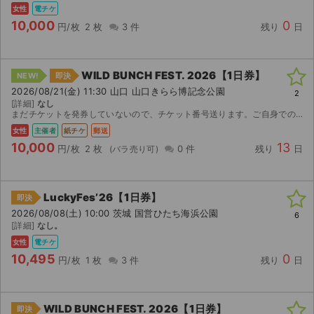
女性
電チケ
10,000
0
円/枚
2 枚
3 件
残り
日
WILD BUNCH FEST. 2026【1日券】
NEW!
即決
2026/08/21(金) 11:30 山口 山口きらら博記念公園
2
[詳細]
なし
まだチケットを発券していないので、チケット番号送ります。ご自身での発券となります。
女性
主催者
紙チケ
郵送
10,000
13
円/枚
2 枚
0 件
残り
日
LuckyFes’26【1日券】
即決
2026/08/08(土) 10:00 茨城 国営ひたち海浜公園
6
[詳細]
なし。
女性
電チケ
10,495
0
円/枚
1 枚
3 件
残り
日
WILD BUNCH FEST. 2026【1日券】
即決