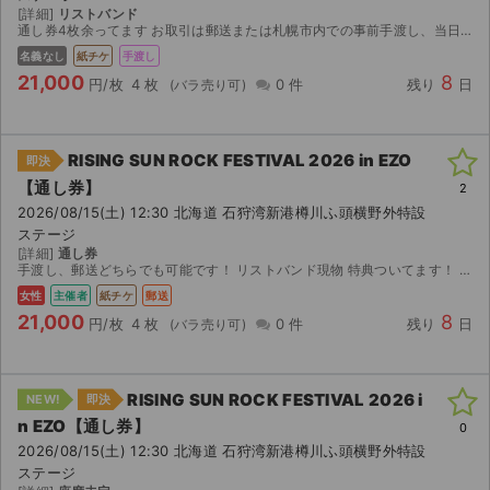
[詳細]
リストバンド
通し券4枚余ってます お取引は郵送または札幌市内での事前手渡し、当日手渡しを希望しています
名義なし
紙チケ
手渡し
21,000
8
円/枚
4 枚
0 件
残り
日
RISING SUN ROCK FESTIVAL 2026 in EZO
即決
【通し券】
2
2026/08/15(土) 12:30 北海道 石狩湾新港樽川ふ頭横野外特設
ステージ
[詳細]
通し券
手渡し、郵送どちらでも可能です！ リストバンド現物 特典ついてます！ 値段も相談いただけたらと思います
女性
主催者
紙チケ
郵送
21,000
8
円/枚
4 枚
0 件
残り
日
RISING SUN ROCK FESTIVAL 2026 i
NEW!
即決
n EZO【通し券】
0
2026/08/15(土) 12:30 北海道 石狩湾新港樽川ふ頭横野外特設
ステージ