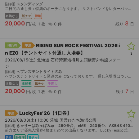
[詳細]
スタンディング
二日間の通し券＋特典のポーチになります。 リストバンドをレターパックで郵送致します。 よろしくお願いします。
名義なし
紙チケ
郵送
20,000
8
円/枚
1 枚
0 件
残り
日
RISING SUN ROCK FESTIVAL 2026 i
NEW!
即決
n EZO【テントサイト付通し⼊場券】
3
2026/08/15(土) 北海道 石狩湾新港樽川ふ頭横野外特設ステー
ジ
[詳細]
ヘブンズテントサイトのみ
ヘブンズテントサイト１区画のみになっております。 通し入場券はついておりません テントサイトの場所抽選は済ませてしまいましたので、10日以降のお知らせとなりますが、サンステージ前を希望しました...
名義なし
主催者
紙チケ
手渡し
20,000
7
円/枚
1 枚
0 件
残り
日
LuckyFes’26【1日券】
即決
2026/08/08(土) 10:00 茨城 国営ひたち海浜公園
9
[詳細]
きゃりーぱみゅぱみゅ 290番台、≠ME 240番台、AKB48 410番台、新しい学校のリーダーズ 200番台
前方エリア優先入場券4枚まとめての出品となります。 LuckyFess公式アプリの分配にて分配します。
男性
主催者
電チケ