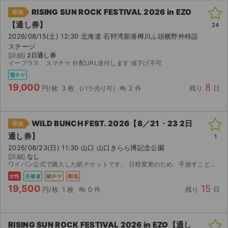
RISING SUN ROCK FESTIVAL 2026 in EZO
即決
【通し券】
24
2026/08/15(土) 12:30 北海道 石狩湾新港樽川ふ頭横野外特設
ステージ
[詳細]
2日通し券
イープラス スマチケ 分配URL送付します 値下げ不可
電チケ
19,000
8
円/枚
3 枚
2 件
残り
日
WILD BUNCH FEST. 2026【8／21・23 2日
即決
通し券】
1
2026/08/23(日) 11:30 山口 山口きらら博記念公園
[詳細]
なし
ワイバン公式で購入した紙チケットです。 日程変更のため、手放すことにしました。 よろしくお願いします！
女性
主催者
紙チケ
郵送
19,500
15
円/枚
1 枚
0 件
残り
日
RISING SUN ROCK FESTIVAL 2026 in EZO【通し