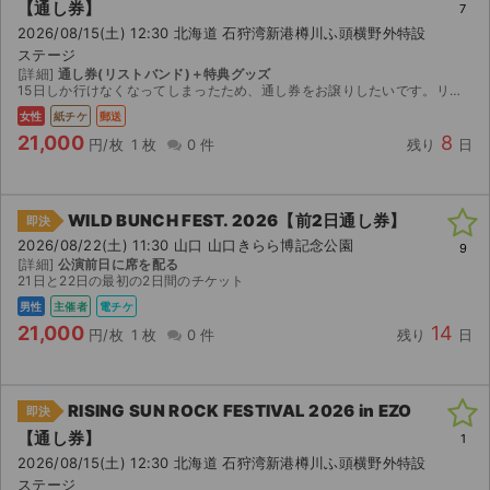
【通し券】
7
2026/08/15(土) 12:30 北海道 石狩湾新港樽川ふ頭横野外特設
ステージ
[詳細]
通し券(リストバンド)＋特典グッズ
15日しか行けなくなってしまったため、通し券をお譲りしたいです。リストバンドと特典グッズが手元に届いているため、郵送いたします。
女性
紙チケ
郵送
21,000
8
円/枚
1 枚
0 件
残り
日
WILD BUNCH FEST. 2026【前2日通し券】
即決
2026/08/22(土) 11:30 山口 山口きらら博記念公園
9
[詳細]
公演前日に席を配る
21日と22日の最初の2日間のチケット
男性
主催者
電チケ
21,000
14
円/枚
1 枚
0 件
残り
日
RISING SUN ROCK FESTIVAL 2026 in EZO
即決
【通し券】
1
2026/08/15(土) 12:30 北海道 石狩湾新港樽川ふ頭横野外特設
ステージ