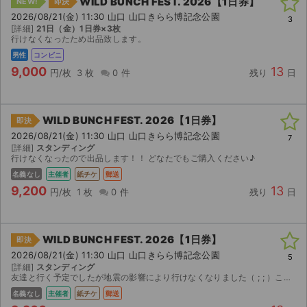
WILD BUNCH FEST. 2026【1日券】
NEW!
即決
チケットジャム利用規約
2026/08/21(金) 11:30 山口 山口きらら博記念公園
3
[詳細]
21日（金）1日券×3枚
プライバシーポリシー
行けなくなったため出品致します。
男性
コンビニ
特定商取引法に基づく表記
9,000
13
円/枚
3 枚
0 件
残り
日
公演登録依頼
WILD BUNCH FEST. 2026【1日券】
不正転売禁止法について
即決
2026/08/21(金) 11:30 山口 山口きらら博記念公園
7
[詳細]
スタンディング
チケットジャムの取り組み
行けなくなったので出品します！！ どなたでもご購入ください♪
名義なし
主催者
紙チケ
郵送
音楽情報
9,200
13
円/枚
1 枚
0 件
残り
日
WILD BUNCH FEST. 2026【1日券】
即決
2026/08/21(金) 11:30 山口 山口きらら博記念公園
5
[詳細]
スタンディング
友達と行く予定でしたが地震の影響により行けなくなりました（ ; ; ）このチケットを買い取ったあなたにはぜひ楽しんで欲しいです！
名義なし
主催者
紙チケ
郵送