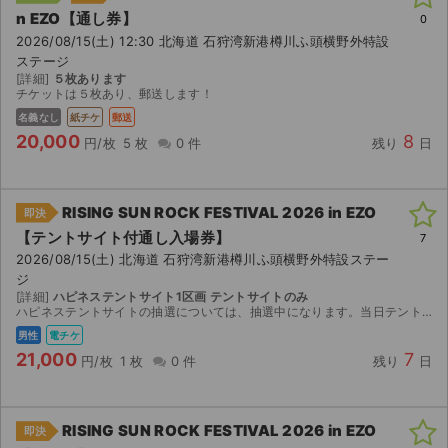
n EZO【通し券】
0
2026/08/15(土) 12:30 北海道 石狩湾新港樽川ふ頭横野外特設
ステージ
[詳細]
５枚あります
チケットは５枚あり、郵送します！
名義なし
紙チケ
郵送
20,000
8
円/枚
5 枚
0 件
残り
日
RISING SUN ROCK FESTIVAL 2026 in EZO
即決
【テントサイト付通し⼊場券】
7
2026/08/15(土) 北海道 石狩湾新港樽川ふ頭横野外特設ステー
ジ
[詳細]
ハピネステントサイト1区画 テントサイトのみ
ハピネステントサイトの抽選については、抽選中になります。当日テントサイトに付きしだいアプリにてチェックインさせていただきますのでよろしくお願いいたします。
男性
電チケ
21,000
7
円/枚
1 枚
0 件
残り
日
RISING SUN ROCK FESTIVAL 2026 in EZO
即決