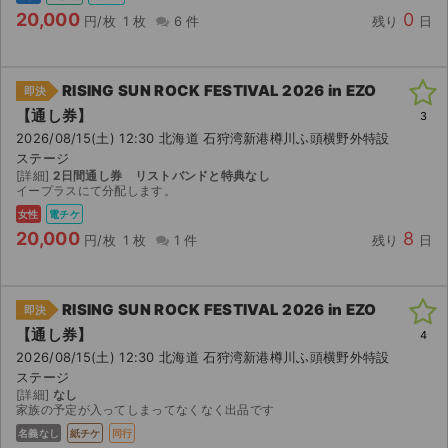
20,000
0
円/枚
1 枚
6 件
残り
日
RISING SUN ROCK FESTIVAL 2026 in EZO
即決
【通し券】
3
2026/08/15(土) 12:30 北海道 石狩湾新港樽川ふ頭横野外特設
ステージ
[詳細]
2日間通し券 リストバンドと特典なし
イープラスにて分配します。
女性
電チケ
20,000
8
円/枚
1 枚
1 件
残り
日
RISING SUN ROCK FESTIVAL 2026 in EZO
即決
【通し券】
4
2026/08/15(土) 12:30 北海道 石狩湾新港樽川ふ頭横野外特設
ステージ
[詳細]
なし
家族の予定が入ってしまってなくなく出品です
名義なし
紙チケ
同行