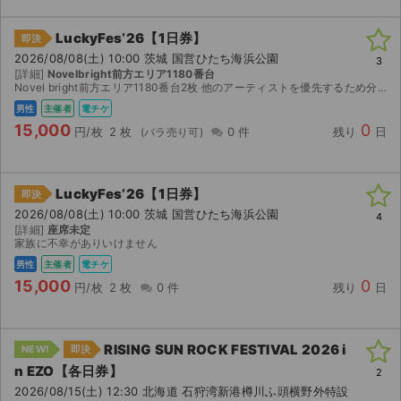
LuckyFes’26【1日券】
即決
2026/08/08(土) 10:00 茨城 国営ひたち海浜公園
3
[詳細]
Novelbright前方エリア1180番台
Novel bright前方エリア1180番台2枚 他のアーティストを優先するため分配いたします。 よろしくお願いいたします。
男性
主催者
電チケ
15,000
0
円/枚
2 枚
0 件
残り
日
LuckyFes’26【1日券】
即決
2026/08/08(土) 10:00 茨城 国営ひたち海浜公園
4
[詳細]
座席未定
家族に不幸がありいけません
男性
主催者
電チケ
15,000
0
円/枚
2 枚
0 件
残り
日
RISING SUN ROCK FESTIVAL 2026 i
NEW!
即決
n EZO【各日券】
2
2026/08/15(土) 12:30 北海道 石狩湾新港樽川ふ頭横野外特設