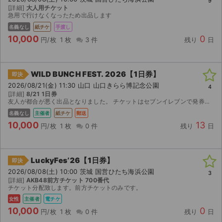
9
[詳細]
大人用チケット
急用で行けなくなったため出品します
名義なし
紙チケ
手渡し
10,000
0
円/枚
1 枚
3 件
残り
日
WILD BUNCH FEST. 2026【1日券】
即決
2026/08/21(金) 11:30 山口 山口きらら博記念公園
4
[詳細]
8/21 1日券
友人が都合が悪く出品となりました。 チケットはセブンイレブンで発券済みです。 取引後すぐ郵送いたします。 取引確定後のキャンセルはお受けできません。 迅速で丁寧な対応を心がけておりますので、よろ...
名義なし
主催者
紙チケ
郵送
10,000
13
円/枚
1 枚
0 件
残り
日
LuckyFes’26【1日券】
即決
2026/08/08(土) 10:00 茨城 国営ひたち海浜公園
3
[詳細]
AKB48前方チケット 700番代
チケット分配致します。前方チケットのみです。
女性
主催者
電チケ
10,000
0
円/枚
1 枚
0 件
残り
日