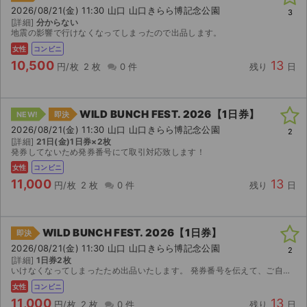
2026/08/21(金) 11:30 山口 山口きらら博記念公園
3
[詳細]
分からない
地震の影響で行けなくなってしまったので出品します。
女性
コンビニ
10,500
13
円/枚
2 枚
0 件
残り
日
WILD BUNCH FEST. 2026【1日券】
NEW!
即決
2026/08/21(金) 11:30 山口 山口きらら博記念公園
2
[詳細]
21日(金)1日券×2枚
発券してないため発券番号にて取引対応致します！
女性
コンビニ
11,000
13
円/枚
2 枚
0 件
残り
日
WILD BUNCH FEST. 2026【1日券】
即決
2026/08/21(金) 11:30 山口 山口きらら博記念公園
2
[詳細]
1日券2枚
いけなくなってしまったため出品いたします。 発券番号を伝えて、ご自身でチケットを発券していただきます。
女性
コンビニ
11,000
13
円/枚
2 枚
0 件
残り
日