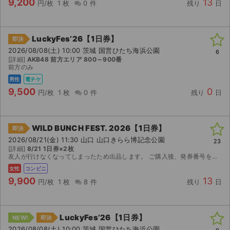
9,200
13
円/枚
1 枚
0 件
残り
日
LuckyFes’26【1日券】
即決
2026/08/08(土) 10:00 茨城 国営ひたち海浜公園
6
[詳細]
AKB48 前方エリア 800～900番
前方のみ
男性
電チケ
9,500
0
円/枚
1 枚
0 件
残り
日
WILD BUNCH FEST. 2026【1日券】
即決
2026/08/21(金) 11:30 山口 山口きらら博記念公園
23
[詳細]
8/21 1日券×2枚
友人が行けなくなってしまったため出品します。 ご購入後、発券番号をお送りするのでコンビニにてはっけん願いいたします。
女性
コンビニ
9,900
13
円/枚
1 枚
8 件
残り
日
LuckyFes’26【1日券】
NEW!
即決
2026/08/08(土) 10:00 茨城 国営ひたち海浜公園