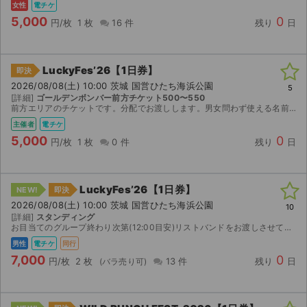
女性
電チケ
5,000
0
円/枚
1 枚
16 件
残り
日
LuckyFes’26【1日券】
即決
2026/08/08(土) 10:00 茨城 国営ひたち海浜公園
5
[詳細]
ゴールデンボンバー前方チケット500〜550
前方エリアのチケットです。分配でお渡しします。男女問わず使える名前の名義です。
主催者
電チケ
5,000
0
円/枚
1 枚
0 件
残り
日
LuckyFes’26【1日券】
NEW!
即決
2026/08/08(土) 10:00 茨城 国営ひたち海浜公園
10
[詳細]
スタンディング
お目当てのグループ終わり次第(12:00目安)リストバンドをお渡しさせて頂きます。 詳細はメッセージボードでお願いします。
男性
電チケ
同行
サイト情報
7,000
0
円/枚
2 枚
13 件
残り
日
チケットジャム運営会社