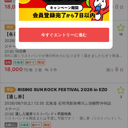
18,000
0
円/枚
2 枚
2 件
残り
日
RISING SUN ROCK FESTIVAL 2026 in EZO
即決
【各日券】
今すぐエントリーに進む
19
2026/08/15(土) 12:30 北海道 石狩湾新港樽川ふ頭横野外特設
ステージ
[詳細]
15日券
8月に届くリストバンドが券の代わりになります！届きましたらすぐ発送します
女性
主催者
紙チケ
郵送
18,000
8
円/枚
2 枚
3 件
残り
日
RISING SUN ROCK FESTIVAL 2026 in EZO
即決
【通し券】
3
2026/08/15(土) 12:30 北海道 石狩湾新港樽川ふ頭横野外特設
ステージ
[詳細]
通し入場券リストバンド＋早期特典
リストバンドを郵送または手渡し可能です！ ・通し券（リストバンド）1枚 ・早期特典もお付けします！ ・すでにリストバンドが手元にあります 【手渡し可能なエリア】 ・札幌エリア：札幌駅、大通駅...
名義なし
主催者
紙チケ
郵送