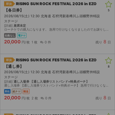
RISING SUN ROCK FESTIVAL 2026 in EZO
即決
【各日券】
5
2026/08/15(土) 12:30 北海道 石狩湾新港樽川ふ頭横野外特設
ステージ
[詳細]
座席未定
ローチケでの購入になります。 急用で行けなくなりましたのでお譲りします。
名義なし
電チケ
20,000
8
円/枚
1 枚
0 件
残り
日
RISING SUN ROCK FESTIVAL 2026 in EZO
即決
【通し券】
8
2026/08/15(土) 12:30 北海道 石狩湾新港樽川ふ頭横野外特設
ステージ
[詳細]
通し入場券 【通し入場券リストバンド+特典ポーチ】
通し入場券 【通し入場券リストバンド+特典ポーチ】 急用で行けなくなり出品いたします。 チケットは公演約2週間前に届き次第、速やかに発送いたします。 HEAVEN’S駐車券は付属しません。
男性
紙チケ
郵送
20,000
8
円/枚
2 枚
0 件
残り
日