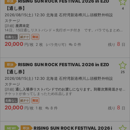
RISING SUN ROCK FESTIVAL 2026 in EZO
即決
【通し券】
4
2026/08/15(土) 12:30 北海道 石狩湾新港樽川ふ頭横野外特設
ステージ
[詳細]
座席未定
14日、15日通しリストバンド＋先行ポーチ付き です。バラでもまとめてでも大丈夫です。 素敵な夏を過ごせる方、ぜひお待ちしております。
名義なし
紙チケ
郵送
20,000
8
円/枚
2 枚
0 件
残り
日
RISING SUN ROCK FESTIVAL 2026 in EZO
即決
【通し券】
25
2026/08/15(土) 12:30 北海道 石狩湾新港樽川ふ頭横野外特設
ステージ
[詳細]
通し入場券リストバンドでのお渡しになります。到着次第発送させていただきます。特典のカラビナ付ポーチも同封いたします。
チケットが余ってしまったため出品します
名義なし
紙チケ
郵送
20,000
8
円/枚
1 枚
8 件
残り
日
RISING SUN ROCK FESTIVAL 2026 i
NEW!
即決