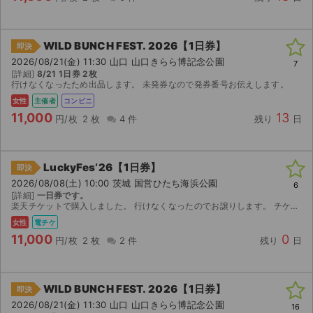
WILD BUNCH FEST. 2026【1日券】
即決
2026/08/21(金) 11:30 山口 山口きらら博記念公園
7
[詳細]
8/21 1日券 2枚
行けなくなったため出品します。 未発券なので発券番号お伝えします。
女性
主催者
コンビニ
11,000
13
円/枚
2 枚
4 件
残り
日
LuckyFes’26【1日券】
即決
2026/08/08(土) 10:00 茨城 国営ひたち海浜公園
6
[詳細]
一日券です。
楽天チケットで購入しました。 行けなくなったのでお譲りします。 チケットの渡し方はご相談ください。
女性
電チケ
11,000
0
円/枚
2 枚
2 件
残り
日
WILD BUNCH FEST. 2026【1日券】
即決
2026/08/21(金) 11:30 山口 山口きらら博記念公園
16