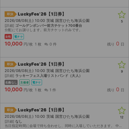
LuckyFes’26【1日券】
即決
2026/08/08(土) 10:00 茨城 国営ひたち海浜公園
5
[詳細]
ゴールデンボンバー前方チケット700番台
分配にてお譲りします。前方チケットのみです。
女性
電チケ
10,000
0
円/枚
1 枚
0 件
残り
日
LuckyFes’26【1日券】
即決
2026/08/08(土) 10:00 茨城 国営ひたち海浜公園
9
[詳細]
ラッキーフェス入場リストバンド（大人）
名義なし
主催者
電チケ
10,000
0
円/枚
1 枚
1 件
残り
日
LuckyFes’26【1日券】
即決
2026/08/08(土) 10:00 茨城 国営ひたち海浜公園
12
[詳細]
なし
当日指定時間に会場で待ち合わせし、同時に入場していただきます。 中止以外はいかなる場合も返金不可です。