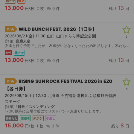
紙チケ
郵送
13,000
13
円/枚
2 枚
0 件
残り
日
WILD BUNCH FEST. 2026【1日券】
即決
2026/08/21(金) 11:30 山口 山口きらら博記念公園
7
[詳細]
座席未定
友達と行く予定でしたが、友達がいけなくなったため出品します。私たちの分まで思いっきり楽しんできてください。
女性
電チケ
13,000
13
円/枚
2 枚
0 件
残り
日
RISING SUN ROCK FESTIVAL 2026 in EZO
即決
【各日券】
5
2026/08/15(土) 12:30 北海道 石狩湾新港樽川ふ頭横野外特設
ステージ
[詳細]
1日券／スタンディング
17:00以降に会場付近にてリストバンドお譲りいたします。
名義なし
主催者
紙チケ
手渡し
15,000
8
円/枚
1 枚
0 件
残り
日