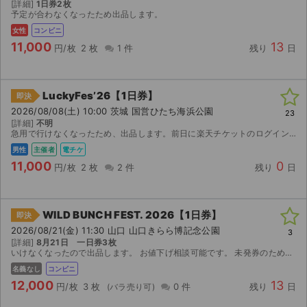
[詳細]
1日券2枚
予定が合わなくなったため出品します。
女性
コンビニ
11,000
13
円/枚
2 枚
1 件
残り
日
LuckyFes’26【1日券】
即決
2026/08/08(土) 10:00 茨城 国営ひたち海浜公園
23
[詳細]
不明
急用で行けなくなったため、出品します。前日に楽天チケットのログイン情報を開示することを想定し寝ますが、それ以外にあれば対応します。手数料合わせて元値16000円程度なのでお得かと思います。
男性
主催者
電チケ
11,000
0
円/枚
2 枚
2 件
残り
日
WILD BUNCH FEST. 2026【1日券】
即決
2026/08/21(金) 11:30 山口 山口きらら博記念公園
3
[詳細]
8月21日 一日券3枚
いけなくなったので出品します。 お値下げ相談可能です。 未発券のため番号をお伝えします。
名義なし
コンビニ
12,000
13
円/枚
3 枚
0 件
残り
日