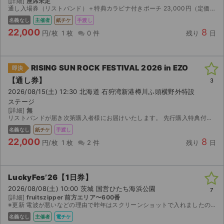
[詳細]
座席未定
通し入場券（リストバンド）＋特典カラビナ付きポーチ 23,000円（定価31,000円） リストバンドの受け渡しは札幌地下鉄で行ける範囲ならどこでも可能です。
名義なし
主催者
紙チケ
手渡し
22,000
8
円/枚
1 枚
0 件
残り
日
RISING SUN ROCK FESTIVAL 2026 in EZO
即決
【通し券】
3
2026/08/15(土) 12:30 北海道 石狩湾新港樽川ふ頭横野外特設
ステージ
[詳細]
無
リストバンドが届き次第購入者様にお届けいたします。 先行購入特典付きです。
名義なし
紙チケ
手渡し
22,000
8
円/枚
1 枚
2 件
残り
日
LuckyFes’26【1日券】
2026/08/08(土) 10:00 茨城 国営ひたち海浜公園
7
[詳細]
fruitszipper 前方エリア〜600番
※更新 電波が悪いなどの理由で昨年はスクリーンショットで入れましたのでスクリーンショットでお送りします。 ログイン情報のお渡しは不可です。リスクご了承の上ご購入ください。 当日会場にはおります。...
名義なし
主催者
電チケ