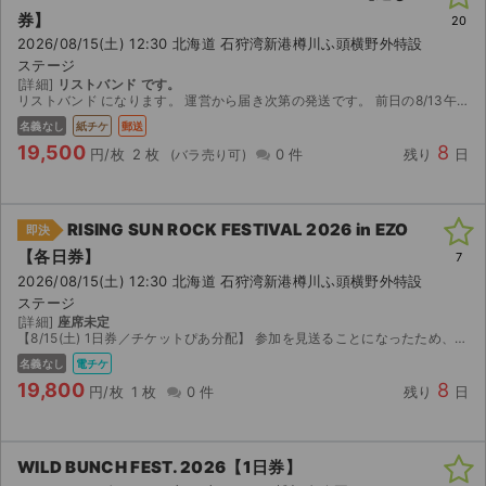
券】
20
2026/08/15(土) 12:30 北海道 石狩湾新港樽川ふ頭横野外特設
ステージ
[詳細]
リストバンド です。
リストバンド になります。 運営から届き次第の発送です。 前日の8/13午後に札幌駅やすすきので手渡しも可能ですのでご相談ください。
名義なし
紙チケ
郵送
19,500
8
円/枚
2 枚
0 件
残り
日
RISING SUN ROCK FESTIVAL 2026 in EZO
即決
【各日券】
7
2026/08/15(土) 12:30 北海道 石狩湾新港樽川ふ頭横野外特設
ステージ
[詳細]
座席未定
【8/15(土) 1日券／チケットぴあ分配】 参加を見送ることになったため、1枚お譲りします。定価20,000円のチケットを、定価以下の価格で出品しております。 ■お渡し方法 チケ...
名義なし
電チケ
19,800
8
円/枚
1 枚
0 件
残り
日
WILD BUNCH FEST. 2026【1日券】