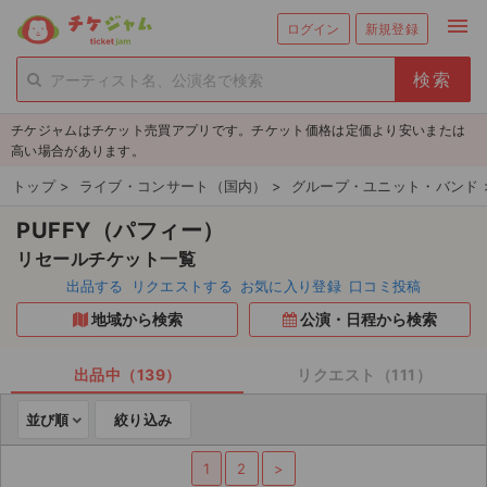
menu
ログイン
新規登録
person_add
exit_to_app
新規会員登録
ログイン
チケジャムはチケット売買アプリです。チケット価格は定価より安いまたは
チケットを探す
高い場合があります。
新着チケット
トップ
>
ライブ・コンサート（国内）
>
グループ・ユニット・バンド
PUFFY（パフィー）
値下げしたチケット
リセールチケット一覧
都道府県からチケットを探す
出品する
リクエストする
お気に入り登録
口コミ投稿
地域から検索
公演・日程から検索
もうすぐ開催のチケット
チケットのリクエスト一覧
出品中（139）
リクエスト（111）
並び順
絞り込み
取扱チケット
1
2
>
ライブ・コンサート（国内）