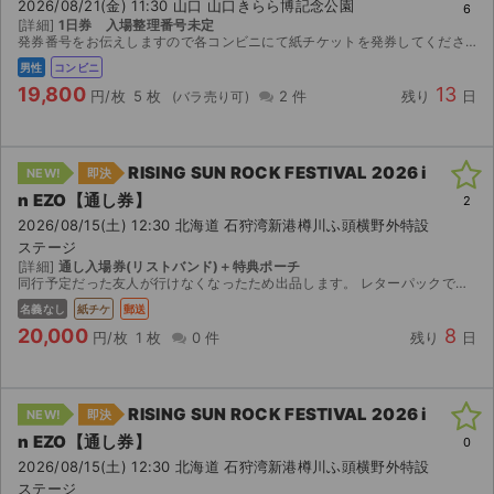
2026/08/21(金) 11:30 山口 山口きらら博記念公園
6
[詳細]
1日券 入場整理番号未定
発券番号をお伝えしますので各コンビニにて紙チケットを発券してください。お座席は紙チケットを発券してみないと分かりませんのでご検討宜しくお願い致します。 出演者] ■8/21(金) ASIAN ...
男性
コンビニ
19,800
13
円/枚
5 枚
2 件
残り
日
RISING SUN ROCK FESTIVAL 2026 i
NEW!
即決
n EZO【通し券】
2
2026/08/15(土) 12:30 北海道 石狩湾新港樽川ふ頭横野外特設
ステージ
[詳細]
通し入場券(リストバンド)＋特典ポーチ
同行予定だった友人が行けなくなったため出品します。 レターパックで郵送予定ですが札幌市内の場所によっては事前手渡しも可能なのでその際はコメントにてご相談ください。 よろしくお願いします。
名義なし
紙チケ
郵送
20,000
8
円/枚
1 枚
0 件
残り
日
RISING SUN ROCK FESTIVAL 2026 i
NEW!
即決
n EZO【通し券】
0
2026/08/15(土) 12:30 北海道 石狩湾新港樽川ふ頭横野外特設
ステージ