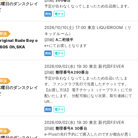
[詳細]
200番台
水曜日のダンスクレイ
予定が合わなくなってしまったため出品致します。
ズ
男性
電チケ
2026/10/10(土) 17:00 東京 LIQUIDROOM（リ
キッドルーム）
即決
[詳細]
A二桁後半
riginal Rude Boy o
e+にてお渡しとなります
 60S Oh,SKA
男性
電チケ
2026/09/02(水) 19:30 東京 新代田FEVER
[詳細]
整理番号A290番台
予定が合わなくなってしまったため出品いたしま
即決
す。 ファンクラブ先行で当選したチケットです。
水曜日のダンスクレイ
【お渡し方法】 電子チケット（イープラス）にて分
ズ
配いたします。 分配可能になり次第、取引連絡にて
UR...
男性
電チケ
2026/09/02(水) 19:30 東京 新代田FEVER
[詳細]
整理番号A 30番台
即決
e-Plusの先行予約にて購入したのですが都合が悪く
水曜日のダンスクレイ