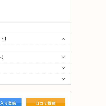
keyboard_arrow_up
ケット】
keyboard_arrow_down
ット】
keyboard_arrow_down
keyboard_arrow_down
入り登録
口コミ投稿