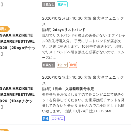
ト】
名義なし
電チケ
2026/10/25(日) 10:30 大阪 泉大津フェニック
ス
即決
[詳細]
2daysリストバンド
SAKA HAZIKETE
現地でリストバンド引換えの必要がない オフィシャ
ル0次先行購入分。 手元にリストバンドが届き次
AZARE FESTIVAL
第、迅速に発送します。10月中旬発送予定。 現地
2026【2Daysチケッ
でリストバンドへ引き換える必要がないので、スム
ト】
ーズに...
名義なし
紙チケ
郵送
2026/10/24(土) 10:30 大阪 泉大津フェニック
ス
SAKA HAZIKETE
[詳細]
1日券 入場整理番号未定
発券番号をお伝えしますので各コンビニにて紙チケ
AZARE FESTIVAL
ットを発券してください。お座席は紙チケットを発
2026【1Dayチケッ
券してみないと分かりませんのでご検討宜しくお願
ト】
い致します。 出演 10月24日(土) HEY-SMI...
男性
コンビニ