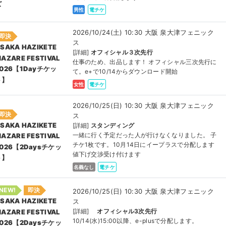
ズ
男性
電チケ
2026/10/24(土) 10:30 大阪 泉大津フェニック
即決
ス
SAKA HAZIKETE
[詳細]
オフィシャル３次先行
AZARE FESTIVAL
仕事のため、出品します！ オフィシャル三次先行に
2026【1Dayチケッ
て。e+で10/14からダウンロード開始
ト】
女性
電チケ
2026/10/25(日) 10:30 大阪 泉大津フェニック
即決
ス
SAKA HAZIKETE
[詳細]
スタンディング
一緒に行く予定だった人が行けなくなりました。 子
AZARE FESTIVAL
チケ1枚です。10月14日にイープラスで分配します
2026【2Daysチケッ
値下げ交渉受け付けます
ト】
名義なし
電チケ
NEW!
即決
2026/10/25(日) 10:30 大阪 泉大津フェニック
ス
SAKA HAZIKETE
[詳細]
オフィシャル3次先行
AZARE FESTIVAL
10/14(水)15:00以降、e-plusで分配します。
2026【2Daysチケッ