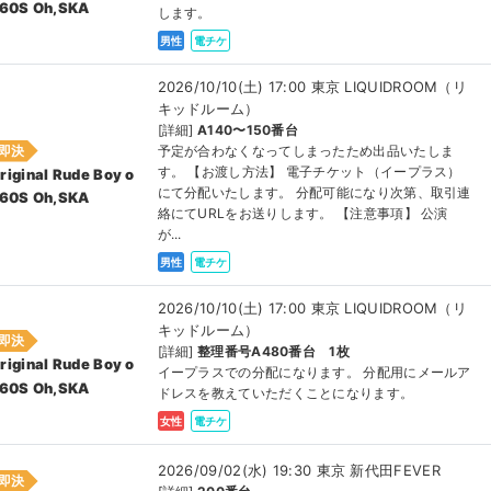
 60S Oh,SKA
します。
男性
電チケ
2026/10/10(土) 17:00 東京 LIQUIDROOM（リ
キッドルーム）
[詳細]
A140〜150番台
即決
予定が合わなくなってしまったため出品いたしま
す。 【お渡し方法】 電子チケット（イープラス）
riginal Rude Boy o
にて分配いたします。 分配可能になり次第、取引連
 60S Oh,SKA
絡にてURLをお送りします。 【注意事項】 公演
が...
男性
電チケ
2026/10/10(土) 17:00 東京 LIQUIDROOM（リ
キッドルーム）
即決
[詳細]
整理番号A480番台 1枚
riginal Rude Boy o
イープラスでの分配になります。 分配用にメールア
 60S Oh,SKA
ドレスを教えていただくことになります。
女性
電チケ
2026/09/02(水) 19:30 東京 新代田FEVER
即決