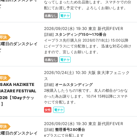
なってしまったため出品致します。 スマチケでの分
ズ
配にてお渡し予定です。 よろしくお願いします。
名義なし
電チケ
2026/09/02(水) 19:30 東京 新代田FEVER
[詳細]
スタンディング150〜170番台
即決
イープラス先行購入分 2026/07/18(土) 15:00以降
水曜日のダンスクレイ
にイープラスにて分配致します。 迅速な対応心掛け
ズ
ますので、宜しくお願いします。
名義なし
電チケ
2026/10/24(土) 10:30 大阪 泉大津フェニック
即決
ス
SAKA HAZIKETE
[詳細]
オールスタンディング
2枚購入したうちの1枚です。 友人の都合がつかな
AZARE FESTIVAL
かった為お譲りします。 10/14 15時以降にスマチ
2026【1Dayチケッ
ケにて分配します。
ト】
女性
電チケ
2026/09/02(水) 19:30 東京 新代田FEVER
即決
[詳細]
整理番号280番台
水曜日のダンスクレイ
eプラスにて分配します