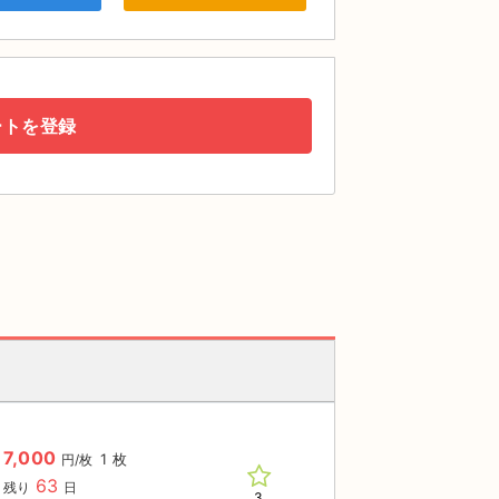
ートを登録
7,000
1 枚
円/枚
63
残り
日
3