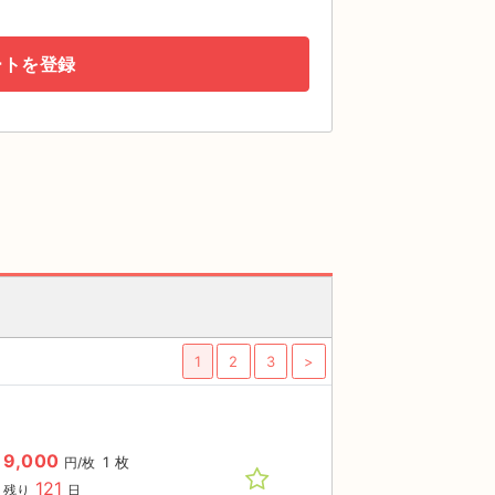
ートを登録
1
2
3
>
9,000
1 枚
円/枚
121
残り
日