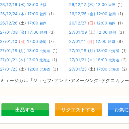
26/12/16
(水)
18:00
26/12/17
(木)
12:00
(1)
大阪
大阪
26/12/24
(木)
17:00
(1)
26/12/25
(金)
12:00
(1)
福岡
福岡
26/12/26
(土)
17:00
26/12/27
(日)
12:00
(1)
福岡
福岡
27/01/08
(金)
17:00
(3)
27/01/09
(土)
12:00
(3)
静岡
静岡
27/01/10
(日)
17:00
(7)
27/01/11
(月)
12:00
(9)
静岡
静岡
27/01/18
(月)
13:00
(1)
27/01/18
(月)
18:00
(1)
北海道
北海道
27/01/21
(木)
13:00
(1)
27/01/21
(木)
18:00
(2)
北海道
北海道
27/01/23
(土)
12:00
(3)
27/01/23
(土)
17:00
(2)
北海道
北海道
ミュージカル『ジョセフ･アンド･アメージング･テクニカラ
出品する
リクエストする
お気に