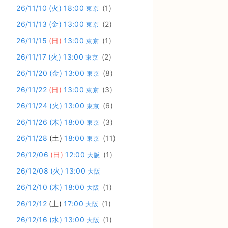
26/11/10
(火)
18:00
(1)
東京
26/11/13
(金)
13:00
(2)
東京
26/11/15
(日)
13:00
(1)
東京
26/11/17
(火)
13:00
(2)
東京
26/11/20
(金)
13:00
(8)
東京
26/11/22
(日)
13:00
(3)
東京
26/11/24
(火)
13:00
(6)
東京
26/11/26
(木)
18:00
(3)
東京
26/11/28
(土)
18:00
(11)
東京
26/12/06
(日)
12:00
(1)
大阪
26/12/08
(火)
13:00
大阪
26/12/10
(木)
18:00
(1)
大阪
26/12/12
(土)
17:00
(1)
大阪
26/12/16
(水)
13:00
(1)
大阪