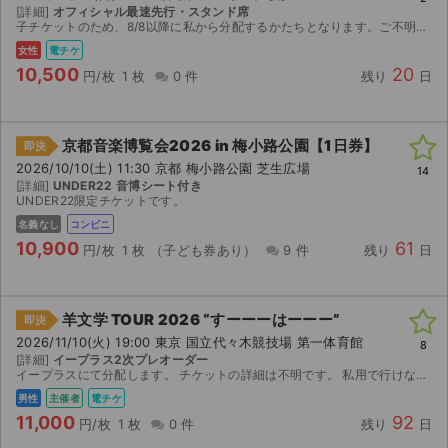
チケットジャム利用規約
[詳細]
オフィシャル最速先行・スタンド席
子チケットのため、8/8以降に私から分配するかたちとなります。ご不明点はお尋ねください！
プライバシーポリシー
女性
電チケ
10,500
20
円/枚
1 枚
0 件
残り
日
特定商取引法に基づく表記
公演登録依頼
京都音楽博覧会2026 in 梅小路公園【1日券】
即決
2026/10/10(土) 11:30 京都 梅小路公園 芝生広場
14
不正転売禁止法について
[詳細]
UNDER22 音博シート付き
UNDER22限定チケットです。
チケットジャムの取り組み
名義なし
コンビニ
10,900
61
円/枚
1 枚
（子ども券あり）
9 件
残り
日
音楽情報
羊文学 TOUR 2026 “すーーーはーーー”
即決
2026/11/10(火) 19:00 東京 国立代々木競技場 第一体育館
8
[詳細]
イープラス2次プレオーダー
イープラスにて分配します。 チケットの詳細は不明です。 私用で行けなくなったため、出品します。
男性
主催者
電チケ
11,000
92
円/枚
1 枚
0 件
残り
日