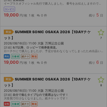
イープラスオフィシャル先行で購入しました。 番号をお伝えしますので、セブンイレブンで発券して下さい。
コンビニ
19,000
5
円/枚
1 枚
0 件
残り
日
SUMMER SONIC OSAKA 2026【1DAYチケ
即決
ット】
7
2026/08/16(日) 11:00 大阪 万博記念公園
[詳細]
8/7以降、ロッピーで発券後発送。
ローチケにて購入しましたが、予定が合わなくなってしまったため出品いたします。 【お渡し方法】 書き留めにて発送いたします。 発券可能になり次第、発送致します。 【注意事項】 公演が中止となっ...
男性
主催者
紙チケ
郵送
19,000
6
円/枚
1 枚
0 件
残り
日
SUMMER SONIC OSAKA 2026【1DAYチケ
即決
ット】
8
2026/08/16(日) 11:00 大阪 万博記念公園
[詳細]
自分で進むタイプなので座席はないです！
大怪我で行けなくなりました。紙チケットです！
女性
主催者
紙チケ
郵送