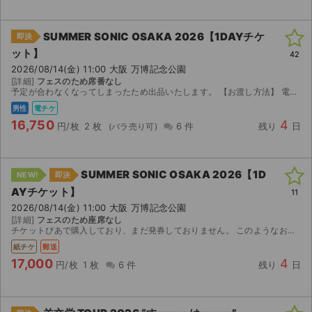
SUMMER SONIC OSAKA 2026【1DAYチケ
即決
ット】
42
2026/08/14(金) 11:00 大阪 万博記念公園
[詳細]
フェスのため席番なし
予定が合わなくなってしまったため出品いたします。 【お渡し方法】 電子チケット（イープラス）にて分配いたしますので、受け取る方はそれぞれあらかじめイープラスアプリのダウンロードをお願いいたしま...
男性
電チケ
16,750
4
円/枚
2 枚
6 件
残り
日
SUMMER SONIC OSAKA 2026【1D
NEW!
即決
AYチケット】
11
2026/08/14(金) 11:00 大阪 万博記念公園
[詳細]
フェスのため座席なし
チケットぴあで購入しており、まだ発券しておりません。 このようなお取引が始めてなので不備があれば教えてください。
紙チケ
郵送
17,000
4
円/枚
1 枚
6 件
残り
日