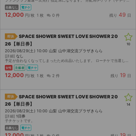
ファンクラブ最速一次先行 指定席になります。 分配用チケット（子チケット）になりますので、ご自身の名義で、ご入場いただけます。 チケットぴあ（MOALA）で、分配させていただきますので、あ...
名義なし
電チケ
12,000
49
円/枚
1 枚
0 件
残り
日
SPACE SHOWER SWEET LOVE SHOWER 20
即決
26【単日券】
10
2026/08/29(土) 10:00 山梨 山中湖交流プラザきらら
[詳細]
なし
予定が合わなくなってしまったため出品いたします。 ローチケで当選したチケットです。 【お渡し方法】 電子チケット（ローチケ）にて分配いたします。 分配可能になり次第、取引連絡にてUR...
女性
主催者
電チケ
12,000
19
円/枚
1 枚
2 件
残り
日
SPACE SHOWER SWEET LOVE SHOWER 20
即決
26【単日券】
14
2026/08/29(土) 10:00 山梨 山中湖交流プラザきらら
[詳細]
1日券
子チケットです。
名義なし
電チケ
12,000
19
円/枚
1 枚
0 件
残り
日