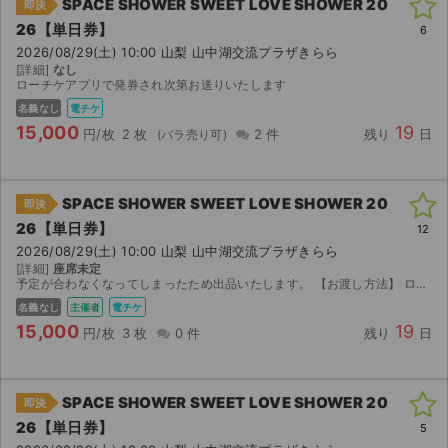
SPACE SHOWER SWEET LOVE SHOWER 20
即決
26【単日券】
6
2026/08/29(土) 10:00 山梨 山中湖交流プラザきらら
[詳細]
なし
ローチケアプリで発券され次第お送りいたします
名義なし
電チケ
15,000
19
円/枚
2 枚
2 件
残り
日
SPACE SHOWER SWEET LOVE SHOWER 20
即決
26【単日券】
12
2026/08/29(土) 10:00 山梨 山中湖交流プラザきらら
[詳細]
座席未定
予定が合わなくなってしまったため出品いたします。 【お渡し方法】 ローチケを使用します。全て子チケのお譲りです。 公演の14日前10時からチケット表示され、それ以降に分配可能になる見込み...
名義なし
主催者
電チケ
15,000
19
円/枚
3 枚
0 件
残り
日
SPACE SHOWER SWEET LOVE SHOWER 20
即決
26【単日券】
5