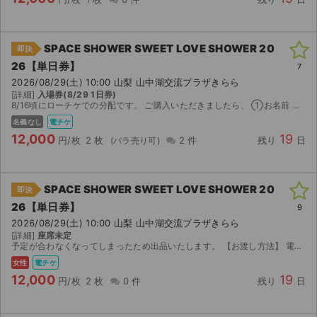
SPACE SHOWER SWEET LOVE SHOWER 20
即決
26【単日券】
7
2026/08/29(土) 10:00 山梨 山中湖交流プラザきらら
[詳細]
入場券(8/29 1日券)
8/16頃にローチケでの分配です。 ご購入いただきましたら、 ①お名前 ②当日お持ちになるスマホの電話番号 をお伺いします。
名義なし
電チケ
12,000
19
円/枚
2 枚
2 件
残り
日
SPACE SHOWER SWEET LOVE SHOWER 20
即決
26【単日券】
9
2026/08/29(土) 10:00 山梨 山中湖交流プラザきらら
[詳細]
座席未定
予定が合わなくなってしまったため出品いたします。 【お渡し方法】 電子チケット（ローチケ）にて分配いたします。 分配可能になり次第、取引連絡にてURLをお送りします。 【注意事項...
女性
電チケ
12,000
19
円/枚
2 枚
0 件
残り
日