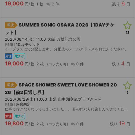
19,000
6
円/枚
1 枚
2 件
残り
日
SUMMER SONIC OSAKA 2026【1DAYチケ
即決
ット】
13
2026/08/14(金) 11:00 大阪 万博記念公園
[詳細]
1Dayチケット
イープラスにて分配します。 分配先のメールアドレスをお伝えください。
男性
電チケ
19,000
4
円/枚
2 枚
0 件
残り
日
SPACE SHOWER SWEET LOVE SHOWER 20
即決
26【前2日通し券】
3
2026/08/29(土) 10:00 山梨 山中湖交流プラザきらら
[詳細]
座席未定
仕事で行けなくなってしまいました、、 私の代わりに楽しんできてください！
女性
電チケ
19,800
19
円/枚
2 枚
0 件
残り
日