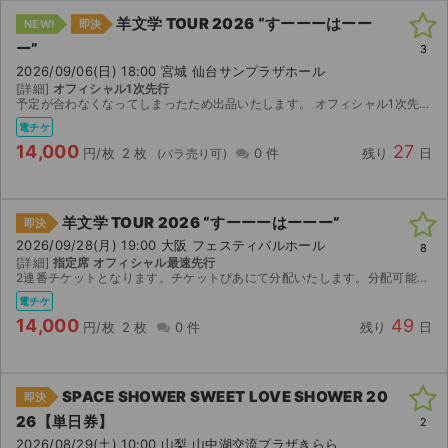
羊文学 TOUR 2026 “すーーーはーー
NEW!
即決
ー”
3
2026/09/06(日) 18:00 宮城 仙台サンプラザホール
[詳細]
オフィシャル1次先行
予定が合わなくなってしまったため出品いたします。 オフィシャル1次先行で当選したチケットです。 【お渡し方法】 電子チケット、チケットぴあにて分配いたします。 分配可能になり次第、取引連絡にて...
電チケ
14,000
27
円/枚
2 枚
0 件
残り
日
羊文学 TOUR 2026 “すーーーはーーー”
即決
2026/09/28(月) 19:00 大阪 フェスティバルホール
8
[詳細]
指定席 オフィシャル最速先行
2連番チケットとなります。チケットぴあにて分配いたします。分配可能になり次第、取引連絡にてURLをお送りします。
電チケ
14,000
49
円/枚
2 枚
0 件
残り
日
SPACE SHOWER SWEET LOVE SHOWER 20
即決
26【単日券】
2
2026/08/29(土) 10:00 山梨 山中湖交流プラザきらら