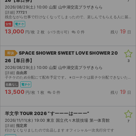
26【単日券】
7
2026/08/29(土) 10:00 山梨 山中湖交流プラザきらら
[詳細]
77721
残念ながら仕事で行けなくなってしまったので、楽しんでもらえる人に届けれればと思います。
女性
電チケ
13,000
19
円/枚
2 枚
0 件
残り
日
SPACE SHOWER SWEET LOVE SHOWER 20
即決
26【単日券】
3
2026/08/29(土) 10:00 山梨 山中湖交流プラザきらら
[詳細]
自由席
子チケのため分配にて配布予定です。 ※ローチケは親チケ分配できないためお取引はスムーズです。 重複で当選してしまったため、出品させていただきます。 チケットはローチケアプリにて発券でき次第、...
名義なし
電チケ
13,500
19
円/枚
1 枚
0 件
残り
日
羊文学 TOUR 2026 “すーーーはーーー”
2026/11/11(水) 19:00 東京 国立代々木競技場 第一体育館
7
[詳細]
指定席
行けなくなりましたので出品します オフィシャル一次先行分です