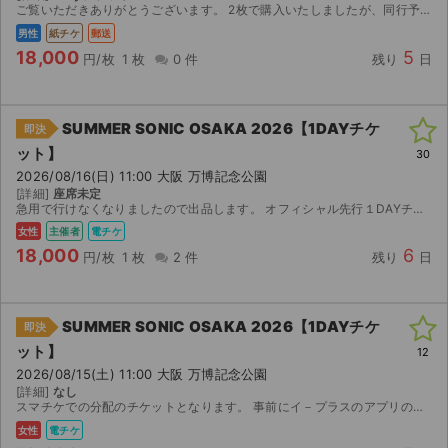
ご覧いただきありがとうございます。 2枚で購入いたしましたが、同行予定だった友人の都合が悪くなってしまったため、1枚分を出品いたします。 【チケットについて】 ・発券済みの紙チケットとなります。...
男性
紙チケ
郵送
18,000
5
円/枚
1 枚
0 件
残り
日
SUMMER SONIC OSAKA 2026【1DAYチケ
即決
ット】
30
2026/08/16(日) 11:00 大阪 万博記念公園
[詳細]
座席未定
急用で行けなくなりましたので出品します。 オフィシャル先行１DAYチケットです。 事前にイープラスのアプリのインストールをお願いいたします。ご購入の場合、イープラスのアプリに登録済みのメ...
女性
主催者
電チケ
18,000
6
円/枚
1 枚
2 件
残り
日
SUMMER SONIC OSAKA 2026【1DAYチケ
即決
ット】
12
2026/08/15(土) 11:00 大阪 万博記念公園
[詳細]
なし
スマチケでの分配のチケットとなります。 事前にイ－プラスのアプリのインストールをお済ませください。 ご購入の場合にはイ－プラスのアプリに登録済みのメ－ルアドレス（複数枚ご購入の場合には複数人分...
女性
電チケ