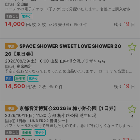
[詳細]
全自由
ローチケの電子チケット(子チケ)にて分配いたします。名義はご購入者さまの名義になります。親チケではありません。チケット分配時にローチケ登録の電話番号とお名前を伺います。チケット分配の為に必要の為...
名義なし
電チケ
14,000
19
円/枚
3 枚
0 件
残り
日
SPACE SHOWER SWEET LOVE SHOWER 20
即決
26【単日券】
6
2026/08/29(土) 10:00 山梨 山中湖交流プラザきらら
[詳細]
座席未定
予定が合わなくなってしまったため出品いたします。 ローチケで当選したチケットです。 【お渡し方法】 電子チケット（ローチケ）にて分配いたします。 分配可能になり次第、取引連絡にてUR...
男性
主催者
電チケ
14,500
19
円/枚
2 枚
0 件
残り
日
京都音楽博覧会2026 in 梅小路公園【1日券】
即決
2026/10/11(日) 11:30 京都 梅小路公園 芝生広場
4
[詳細]
1日券 UNDER22 音博シート
オフィシャル2次先行で当選したものです。急用で行けなくなってしまったため、出品いたします。
名義なし
主催者
電チケ