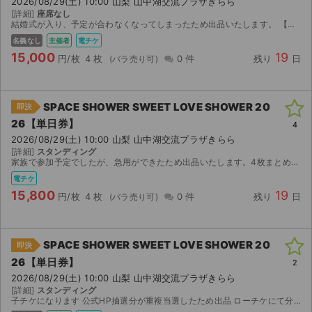
2026/08/29(土) 10:00 山梨 山中湖交流プラザきらら
[詳細]
座席なし
結婚式が入り、予定が合わなくなってしまったため出品いたします。 【お渡し方法】 電子チケット（ローチケ）にて分配いたします。 分配可能になり次第、取引連絡にてURLをお送りします。 【注意事...
名義なし
主催者
電チケ
15,000
19
円/枚
4 枚
0 件
残り
日
SPACE SHOWER SWEET LOVE SHOWER 20
即決
26【単日券】
4
2026/08/29(土) 10:00 山梨 山中湖交流プラザきらら
[詳細]
スタンディング
家族で参加予定でしたが、急用ができたため出品いたします。4枚まとめてご購入頂ける場合は15,000/人へ値下げいたします。
電チケ
15,800
19
円/枚
4 枚
0 件
残り
日
SPACE SHOWER SWEET LOVE SHOWER 20
即決
26【単日券】
2
2026/08/29(土) 10:00 山梨 山中湖交流プラザきらら
[詳細]
スタンディング
子チケになります 公式HP抽選分が重複当選したため出品 ローチケにて分配時にフルネームと電話番号が 必要になりますのでよろしくお願いします