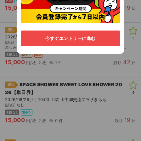
15,000
19
円/枚
2 枚
0 件
残り
日
羊文学 TOUR 2026 “すーーーはーーー”
即決
2026/09/21(月) 18:00 岡山 岡山芸術創造劇場 ハレノワ
今すぐエントリーに進む
3
[詳細]
未定
楽しみにしておりましたが、予定が入ってしまい行けなくなりました。
名義なし
紙チケ
郵送
15,000
42
円/枚
2 枚
1 件
残り
日
SPACE SHOWER SWEET LOVE SHOWER 20
即決
26【単日券】
4
2026/08/29(土) 10:00 山梨 山中湖交流プラザきらら
[詳細]
なし
名義なし
電チケ
15,000
19
円/枚
2 枚
0 件
残り
日