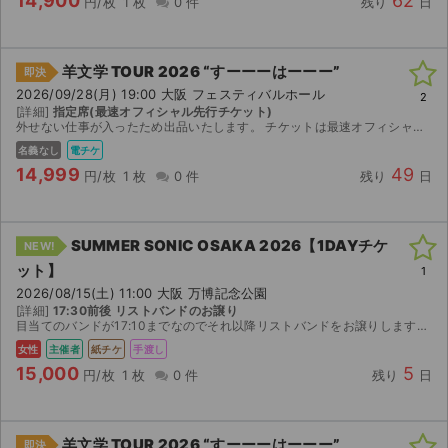
14,900
62
円/枚
1 枚
0 件
残り
日
羊文学 TOUR 2026 “すーーーはーーー”
即決
2026/09/28(月) 19:00 大阪 フェスティバルホール
2
[詳細]
指定席(最速オフィシャル先行チケット)
外せない仕事が入ったため出品いたします。 チケットは最速オフィシャル先行で取ったものです。 チケットぴあより電子チケットを分配いたします。 分配開始は公演1週間前の9月21日10時からですので、...
名義なし
電チケ
14,999
49
円/枚
1 枚
0 件
残り
日
SUMMER SONIC OSAKA 2026【1DAYチケ
NEW!
ット】
1
2026/08/15(土) 11:00 大阪 万博記念公園
[詳細]
17:30前後 リストバンドのお譲り
目当てのバンドが17:10までなのでそれ以降リストバンドをお譲りします。また、他でも出品している為お取引の前に一度コメントいただけたらと思います。よろしくお願いいたします。
女性
主催者
紙チケ
手渡し
15,000
5
円/枚
1 枚
0 件
残り
日
羊文学 TOUR 2026 “すーーーはーーー”
即決