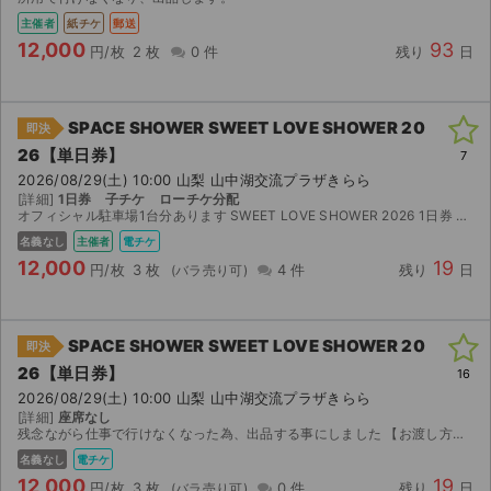
主催者
紙チケ
郵送
12,000
93
円/枚
2 枚
0 件
残り
日
SPACE SHOWER SWEET LOVE SHOWER 20
即決
26【単日券】
7
2026/08/29(土) 10:00 山梨 山中湖交流プラザきらら
[詳細]
1日券 子チケ ローチケ分配
オフィシャル駐車場1台分あります SWEET LOVE SHOWER 2026 1日券 子チケ3枚 ローチケの電子チケットでの分配です 公演14日前から分配可能となります その際に ・名前...
名義なし
主催者
電チケ
12,000
19
円/枚
3 枚
4 件
残り
日
SPACE SHOWER SWEET LOVE SHOWER 20
即決
26【単日券】
16
2026/08/29(土) 10:00 山梨 山中湖交流プラザきらら
[詳細]
座席なし
残念ながら仕事で行けなくなった為、出品する事にしました 【お渡し方法】 ローチケの電子チケットです。発券開始（8月頃）になったら分配URLをお送りします。 【注意事項】 取引確定後のキャンセ...
名義なし
電チケ
12,000
19
円/枚
3 枚
0 件
残り
日