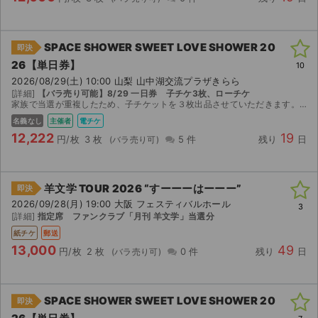
SPACE SHOWER SWEET LOVE SHOWER 20
即決
26【単日券】
10
2026/08/29(土) 10:00 山梨 山中湖交流プラザきらら
[詳細]
【バラ売り可能】8/29 一日券 子チケ3枚、ローチケ
家族で当選が重複したため、子チケットを３枚出品させていただきます。 素晴らしいフェスをぜひ楽しんでいただきたく、値下げいたしました。 ご検討よろしくお願いいたします。
名義なし
主催者
電チケ
12,222
19
円/枚
3 枚
5 件
残り
日
羊文学 TOUR 2026 “すーーーはーーー”
即決
2026/09/28(月) 19:00 大阪 フェスティバルホール
3
[詳細]
指定席 ファンクラブ「月刊 羊文学」当選分
紙チケ
郵送
13,000
49
円/枚
2 枚
0 件
残り
日
SPACE SHOWER SWEET LOVE SHOWER 20
即決