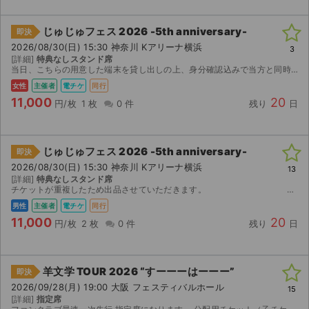
じゅじゅフェス 2026 -5th anniversary-
即決
2026/08/30(日) 15:30 神奈川 Kアリーナ横浜
3
[詳細]
特典なしスタンド席
当日、こちらの用意した端末を貸し出しの上、身分確認込みで当方と同時入場していただきます。 単番で当選しているチケットのお譲りとなりますので、買い手へのチケット分配はありません。 入場しました...
女性
主催者
電チケ
同行
11,000
20
円/枚
1 枚
0 件
残り
日
じゅじゅフェス 2026 -5th anniversary-
即決
2026/08/30(日) 15:30 神奈川 Kアリーナ横浜
13
[詳細]
特典なしスタンド席
チケットが重複したため出品させていただきます。 会場内で待ち合わせをして同時入場していただきます。 申し訳ないのですが、当方が選ばなかった方の席をお譲りする形になります。
男性
主催者
電チケ
同行
11,000
20
円/枚
2 枚
0 件
残り
日
羊文学 TOUR 2026 “すーーーはーーー”
即決
2026/09/28(月) 19:00 大阪 フェスティバルホール
15
[詳細]
指定席