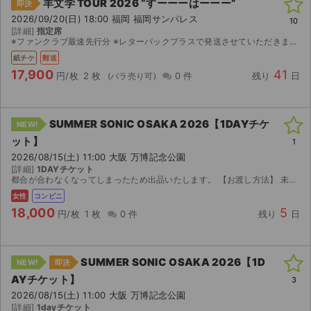
羊文学 TOUR 2026 “すーーーはーーー”
即決
2026/09/20(日) 18:00 福岡 福岡サンパレス
10
[詳細]
指定席
※ファンクラブ最速先行分 ※レターパックプラスで発送させていただきます。
紙チケ
郵送
17,900
41
円/枚
2 枚
0 件
残り
日
SUMMER SONIC OSAKA 2026【1DAYチケ
NEW!
ット】
1
2026/08/15(土) 11:00 大阪 万博記念公園
[詳細]
1DAYチケット
都合が合わなくなってしまったため出品いたします。 【お渡し方法】 未発券ですので引換票番号をお渡しいたします。 発券場所：セブン-イレブン プレイガイド：チケットぴあ 【注意事項】 取引確定...
女性
コンビニ
18,000
5
円/枚
1 枚
0 件
残り
日
SUMMER SONIC OSAKA 2026【1D
NEW!
即決
AYチケット】
3
2026/08/15(土) 11:00 大阪 万博記念公園
[詳細]
1dayチケット