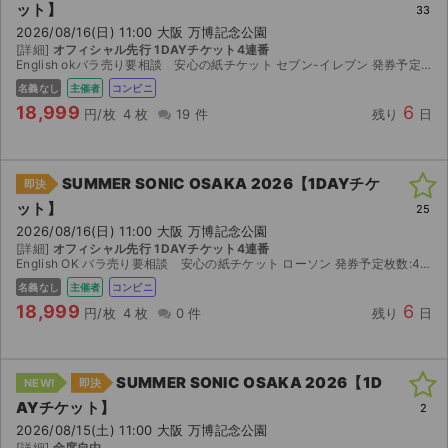
ット】
33
2026/08/16(日) 11:00 大阪 万博記念公園
[詳細]
オフィシャル先行 1DAYチケット4連番
English okバラ売り要相談 安心の紙チケット セブン-イレブン 発券予定枚数:4枚 2026/08/09(日) 14:00 ~ 2026/08/17(月) 21:00の間にお受取り...
名義なし
主催者
コンビニ
18,999
6
円/枚
4 枚
19 件
残り
日
SUMMER SONIC OSAKA 2026【1DAYチケ
即決
ット】
25
2026/08/16(日) 11:00 大阪 万博記念公園
[詳細]
オフィシャル先行 1DAYチケット4連番
English OK バラ売り要相談 安心の紙チケット ローソン 発券予定枚数:4枚 2026/08/09(日) 14:00 ~ 2026/08/17(月) 21:00の間にお受取りく...
名義なし
主催者
コンビニ
18,999
6
円/枚
4 枚
0 件
残り
日
SUMMER SONIC OSAKA 2026【1D
NEW!
即決
AYチケット】
2
2026/08/15(土) 11:00 大阪 万博記念公園
[詳細]
全席自由