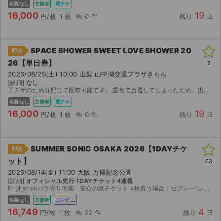
名義なし
主催者
電チケ
16,000
19
円/枚
1 枚
0 件
残り
日
SPACE SHOWER SWEET LOVE SHOWER 20
即決
26【単日券】
2
2026/08/29(土) 10:00 山梨 山中湖交流プラザきらら
[詳細]
なし
子チケのため分配にて配布可能です。 重複で当選してしまったため、出品させていただきます。 チケットはローチケアプリにて発券でき次第、分配にて譲渡させていただきます。 スムーズなお取引になる...
名義なし
主催者
電チケ
16,000
19
円/枚
1 枚
0 件
残り
日
SUMMER SONIC OSAKA 2026【1DAYチケ
即決
ット】
63
2026/08/14(金) 11:00 大阪 万博記念公園
[詳細]
オフィシャル先行 1DAYチケット4連番
English okバラ売り可能 安心の紙チケット 4枚買う場合：セブン-イレブン 発券予定枚数:4枚 2026/08/09(日) 14:00 ~ 2026/08/17(月) 21:00の...
名義なし
主催者
コンビニ
16,749
4
円/枚
1 枚
22 件
残り
日