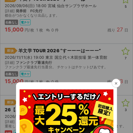
2026/09/06(日) 18:00 宮城 仙台サンプラザホール
5
[詳細]
発券前 FC先行
都合がつかなくなり出品します。
名義なし
電チケ
15,000
27
円/枚
1 枚
0 件
残り
日
羊文学 TOUR 2026 “すーーーはーーー”
即決
2026/11/11(水) 19:00 東京 国立代々木競技場 第一体育館
7
[詳細]
ファンクラブ最速先行
ファンクラブ最速先行当選分。 チケットはチケットぴあです。
名義なし
電チケ
15,000
93
円/枚
1 枚
0 件
残り
日
×
SPACE SHOWER SWEET LOVE SHOWER 20
即決
26【単日券】
3
2026/08/29(土) 10:00 山梨 山中湖交流プラザきらら
[詳細]
席なし
重複してしまったため、出品します。 電子チケットでの分配になります。
女性
電チケ