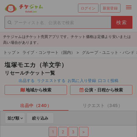
menu
ログイン
新規登録
person_add
exit_to_app
新規会員登録
ログイン
チケジャムはチケット売買アプリです。チケット価格は定価より安いまたは
チケットを探す
高い場合があります。
新着チケット
トップ
>
ライブ・コンサート（国内）
>
グループ・ユニット・バンド
塩塚モエカ（羊文学）
値下げしたチケット
リセールチケット一覧
都道府県からチケットを探す
出品する
リクエストする
お気に入り登録
口コミ投稿
地域から検索
公演・日程から検索
もうすぐ開催のチケット
チケットのリクエスト一覧
出品中（240）
リクエスト（345）
並び順
絞り込み
取扱チケット
1
2
3
>
ライブ・コンサート（国内）