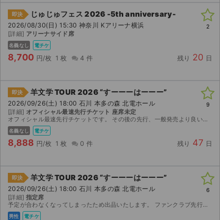
じゅじゅフェス 2026 -5th anniversary-
即決
ライブ・コンサート（海外）
2026/08/30(日) 15:30 神奈川 Kアリーナ横浜
2
[詳細]
アリーナサイド席
イベント
名義なし
電チケ
8,700
20
円/枚
1 枚
4 件
残り
日
スポーツ
演劇・ミュージカル
羊文学 TOUR 2026 “すーーーはーーー”
即決
2026/09/26(土) 18:00 石川 本多の森 北電ホール
9
ご利用ガイド
[詳細]
オフィシャル最速先行チケット 座席未定
オフィシャル最速先行チケットです。 その後の先行、一般発売より良い席だと思います。 チケットぴあ分配機能でチケットをお渡しします。
ご利用ガイド
名義なし
電チケ
8,888
47
円/枚
1 枚
0 件
残り
日
手数料・お支払い方法
AIに質問する
羊文学 TOUR 2026 “すーーーはーーー”
即決
2026/09/26(土) 18:00 石川 本多の森 北電ホール
6
よくある質問
[詳細]
指定席
予定が合わなくなってしまったため出品いたします。 ファンクラブ先行で当選したチケットです。 【お渡し方法】 電子チケット（チケットぴあ）にて分配いたします。 分配可能になり次第、取引連絡にてU...
お知らせ
男性
電チケ