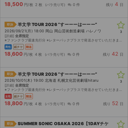
18,500
4
円/枚
2 枚
0 件
残り
日
羊文学 TOUR 2026 “すーーーはーーー”
即決
2026/09/21(月) 18:00 岡山 岡山芸術創造劇場 ハレノワ
3
[詳細]
全席指定
※ファンクラブ最速先行分 ※レターパックプラスで発送させていただきます。
男性
紙チケ
郵送
18,600
42
円/枚
4 枚
0 件
残り
日
羊文学 TOUR 2026 “すーーーはーーー”
即決
2026/10/01(木) 19:00 北海道 札幌文化芸術劇場hitaru
3
[詳細]
全席指定
※ファンクラブ最速先行分 ※レターパックプラスで発送させていただきます。
女性
紙チケ
郵送
18,800
52
円/枚
4 枚
0 件
残り
日
SUMMER SONIC OSAKA 2026【1DAYチケ
即決