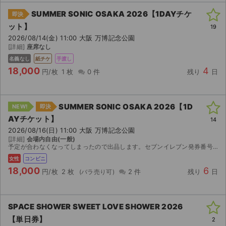
SUMMER SONIC OSAKA 2026【1DAYチケ
即決
ット】
19
2026/08/14(金) 11:00 大阪 万博記念公園
[詳細]
座席なし
名義なし
紙チケ
手渡し
18,000
4
円/枚
1 枚
0 件
残り
日
SUMMER SONIC OSAKA 2026【1D
NEW!
即決
AYチケット】
14
2026/08/16(日) 11:00 大阪 万博記念公園
[詳細]
会場内自由(一般)
予定が合わなくなってしまったので出品します。セブンイレブン発券番号をお伝えしますので落札者様で発券ください。2枚ありますが、バラ対応可です。
女性
コンビニ
18,000
6
円/枚
2 枚
2 件
残り
日
SPACE SHOWER SWEET LOVE SHOWER 2026
【単日券】
2