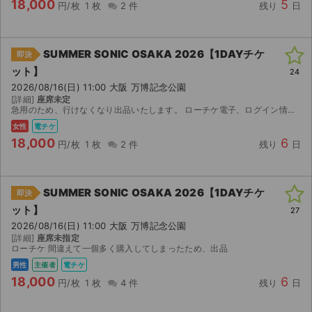
18,000
5
円/枚
1 枚
2 件
残り
日
SUMMER SONIC OSAKA 2026【1DAYチケ
即決
ット】
24
2026/08/16(日) 11:00 大阪 万博記念公園
[詳細]
座席未定
急用のため、行けなくなり出品いたします。 ローチケ電子、ログイン情報でのお譲りとなります。 ご了承ください。
女性
電チケ
18,000
6
円/枚
1 枚
2 件
残り
日
SUMMER SONIC OSAKA 2026【1DAYチケ
即決
ット】
27
2026/08/16(日) 11:00 大阪 万博記念公園
[詳細]
座席未指定
ローチケ 間違えて一個多く購入してしまったため、出品
男性
主催者
電チケ
18,000
6
円/枚
1 枚
4 件
残り
日