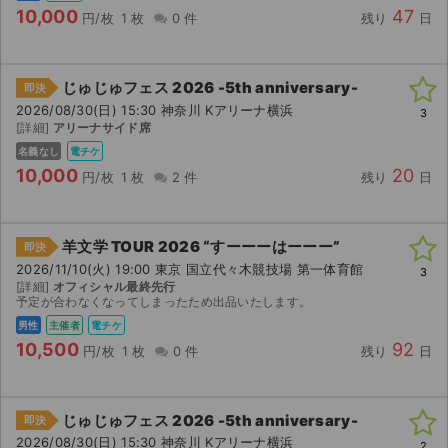
10,000
47
円/枚
1 枚
0 件
残り
日
じゅじゅフェス 2026 -5th anniversary-
即決
2026/08/30(日) 15:30 神奈川 Kアリーナ横浜
3
[詳細]
アリーナサイド席
名義なし
電チケ
10,000
20
円/枚
1 枚
2 件
残り
日
羊文学 TOUR 2026 “すーーーはーーー”
即決
2026/11/10(火) 19:00 東京 国立代々木競技場 第一体育館
3
[詳細]
オフィシャル最終先行
予定が合わなくなってしまったため出品いたします。
男性
主催者
電チケ
10,500
92
円/枚
1 枚
0 件
残り
日
サイト情報
チケットジャム運営会社
じゅじゅフェス 2026 -5th anniversary-
即決
2026/08/30(日) 15:30 神奈川 Kアリーナ横浜
2