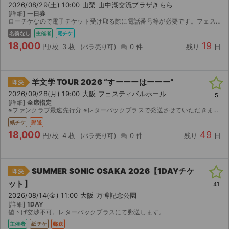
2026/08/29(土) 10:00 山梨 山中湖交流プラザきらら
[詳細]
一日券
ローチケなので電子チケット受け取る際に電話番号等が必要です。フェス中止の際は返金します。
名義なし
主催者
電チケ
18,000
19
円/枚
3 枚
0 件
残り
日
羊文学 TOUR 2026 “すーーーはーーー”
即決
2026/09/28(月) 19:00 大阪 フェスティバルホール
5
[詳細]
全席指定
※ファンクラブ最速先行分 ※レターパックプラスで発送させていただきます。
紙チケ
郵送
18,000
49
円/枚
4 枚
0 件
残り
日
SUMMER SONIC OSAKA 2026【1DAYチケ
即決
ット】
41
2026/08/14(金) 11:00 大阪 万博記念公園
[詳細]
1DAY
値下げ交渉不可。レターパックプラスにて郵送します。
主催者
紙チケ
郵送