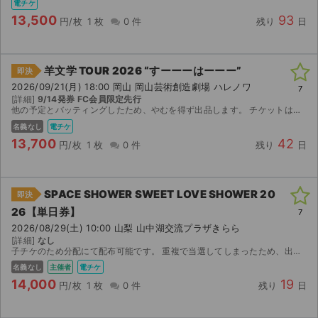
電チケ
13,500
93
円/枚
1 枚
0 件
残り
日
羊文学 TOUR 2026 “すーーーはーーー”
即決
2026/09/21(月) 18:00 岡山 岡山芸術創造劇場 ハレノワ
7
[詳細]
9/14発券 FC会員限定先行
他の予定とバッティングしたため、やむを得ず出品します。 チケットはぴあで9月14日の10:00にダウンロード可能となりますので、早急に分配します。
名義なし
電チケ
13,700
42
円/枚
1 枚
0 件
残り
日
SPACE SHOWER SWEET LOVE SHOWER 20
即決
26【単日券】
7
2026/08/29(土) 10:00 山梨 山中湖交流プラザきらら
[詳細]
なし
子チケのため分配にて配布可能です。 重複で当選してしまったため、出品させていただきます。 チケットはローチケアプリにて発券でき次第、分配にて譲渡させていただきます。 スムーズなお取引になる...
名義なし
主催者
電チケ
14,000
19
円/枚
1 枚
0 件
残り
日