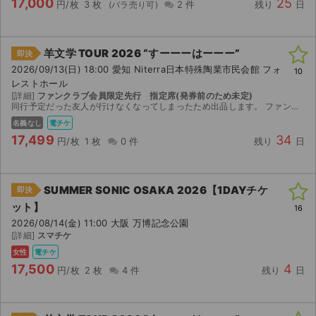
17,000
25
円/枚
3 枚
2 件
残り
日
羊文学 TOUR 2026 “すーーーはーーー”
即決
2026/09/13(日) 18:00 愛知 Niterra日本特殊陶業市民会館 フォ
10
レストホール
[詳細]
ファンクラブ会員限定先行 指定席(発券前のため未定)
同行予定だった友人が行けなくなってしまったため出品します。 ファンクラブ会員限定最速先行で購入しました。 発券前のため、現時点では座席未定です。 9/6(日)以降にMOALAで分配します。 よろ...
名義なし
電チケ
17,499
34
円/枚
1 枚
0 件
残り
日
SUMMER SONIC OSAKA 2026【1DAYチケ
即決
ット】
16
2026/08/14(金) 11:00 大阪 万博記念公園
[詳細]
スマチケ
女性
電チケ
17,500
4
円/枚
2 枚
4 件
残り
日