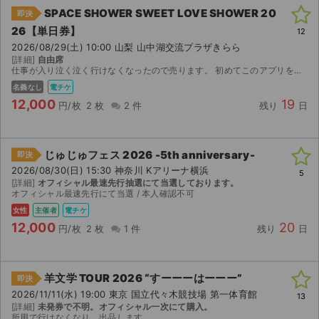
SPACE SHOWER SWEET LOVE SHOWER 20
即決
26【単日券】
12
2026/08/29(土) 10:00 山梨 山中湖交流プラザきらら
[詳細]
自由席
仕事が入り泣く泣く行けなくなったので売ります。 初めてこのアプリを扱いますので、ぎこちないと思いますがよろしくお願いいたします。
名義なし
電チケ
12,000
19
円/枚
2 枚
2 件
残り
日
じゅじゅフェス 2026 -5th anniversary-
即決
2026/08/30(日) 15:30 神奈川 Kアリーナ横浜
5
[詳細]
オフィシャル最速先行抽選にて当選しております。
オフィシャル最速先行にて当選 / 本人確認不可
女性
主催者
電チケ
12,000
20
円/枚
2 枚
1 件
残り
日
羊文学 TOUR 2026 “すーーーはーーー”
即決
2026/11/11(水) 19:00 東京 国立代々木競技場 第一体育館
13
[詳細]
未発券で不明。オフィシャル一次にて購入。
所用で行けなくなり、出品します。