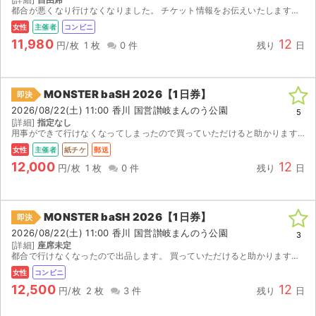
チケットジャム利用規約
都合が悪くなり行けなくなりました。 チケット情報をお伝えいたします。 期間内にセブンイレブンで発券をお願いいたします。 人気の土曜日のチケットぜひお早めに⭐︎
女性
主催者
コンビニ
プライバシーポリシー
11,980
12
円/枚
1 枚
0 件
残り
日
特定商取引法に基づく表記
MONSTER baSH 2026【1日券】
公演登録依頼
即決
2026/08/22(土) 11:00 香川 国営讃岐まんのう公園
5
[詳細]
指定なし
不正転売禁止法について
用事ができて行けなくなってしまったので買っていただけると助かります。急ぎご協力お願いします。
女性
主催者
紙チケ
郵送
チケットジャムの取り組み
12,000
12
円/枚
1 枚
0 件
残り
日
音楽情報
MONSTER baSH 2026【1日券】
即決
2026/08/22(土) 11:00 香川 国営讃岐まんのう公園
3
[詳細]
座席未定
都合で行けなくなったので出品します。 買っていただけると助かります。 発券に必要な情報をお知らせします。 期間内に最寄りのセブンイレブンで発券してください。
女性
コンビニ
12,500
12
円/枚
2 枚
3 件
残り
日