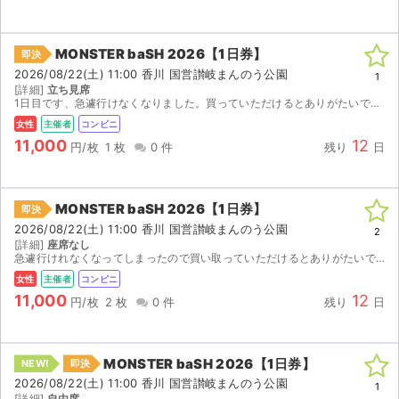
MONSTER baSH 2026【1日券】
即決
2026/08/22(土) 11:00 香川 国営讃岐まんのう公園
1
[詳細]
立ち見席
1日目です、急遽行けなくなりました。買っていただけるとありがたいです。値下げ可
女性
主催者
コンビニ
11,000
12
円/枚
1 枚
0 件
残り
日
MONSTER baSH 2026【1日券】
即決
2026/08/22(土) 11:00 香川 国営讃岐まんのう公園
2
[詳細]
座席なし
急遽行けれなくなってしまったので買い取っていただけるとありがたいです。 発券番号をお伝えするのでお手数ですがご自身で発券よろしくお願いします。 多少のお値下げは可能ですのでお気軽に...
女性
主催者
コンビニ
11,000
12
円/枚
2 枚
0 件
残り
日
サイト情報
MONSTER baSH 2026【1日券】
NEW!
即決
チケットジャム運営会社
2026/08/22(土) 11:00 香川 国営讃岐まんのう公園
1
[詳細]
自由席