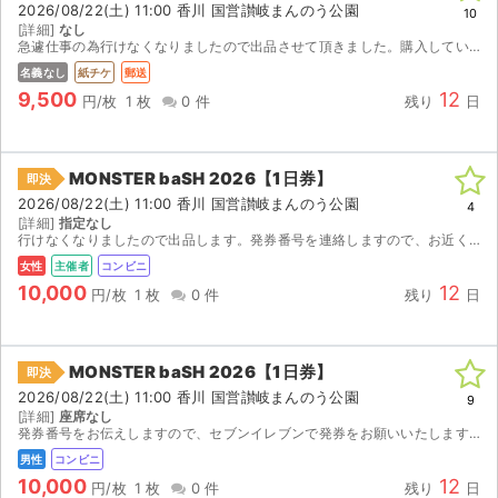
2026/08/22(土) 11:00 香川 国営讃岐まんのう公園
10
[詳細]
なし
ライブ・コンサート（海外）
急遽仕事の為行けなくなりましたので出品させて頂きました。購入していただける方を探しています
名義なし
紙チケ
郵送
イベント
9,500
12
円/枚
1 枚
0 件
残り
日
スポーツ
MONSTER baSH 2026【1日券】
即決
演劇・ミュージカル
2026/08/22(土) 11:00 香川 国営讃岐まんのう公園
4
[詳細]
指定なし
行けなくなりましたので出品します。発券番号を連絡しますので、お近くのセブンイレブンで発券して下さい。
ご利用ガイド
女性
主催者
コンビニ
10,000
12
ご利用ガイド
円/枚
1 枚
0 件
残り
日
手数料・お支払い方法
MONSTER baSH 2026【1日券】
即決
AIに質問する
2026/08/22(土) 11:00 香川 国営讃岐まんのう公園
9
[詳細]
座席なし
発券番号をお伝えしますので、セブンイレブンで発券をお願いいたします。
よくある質問
男性
コンビニ
10,000
12
お知らせ
円/枚
1 枚
0 件
残り
日