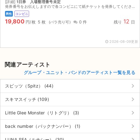
[詳細]
1日券 入場整理番号未定
発券番号をお伝えしますので各コンビニにて紙チケットを発券してください。お座席は紙チケットを発券してみないと分かりませんのでご検討宜しくお願い致します。 出演］０４ Ｌｉｍｉｔｅｄ Ｓａｚａｂｙ...
男性
コンビニ
19,800
12
円/枚
5 枚
0 件
残り
日
2026-08-09更新
関連アーティスト
グループ・ユニット・バンドのアーティスト一覧を見る
keyboard_arrow_right
スピッツ（Spitz） (44)
keyboard_arrow_right
スキマスイッチ (109)
keyboard_arrow_right
Little Glee Monster（リトグリ） (3)
keyboard_arrow_right
back number（バックナンバー） (1)
keyboard_arrow_right
LUNA SEA（ルナシー） (30)