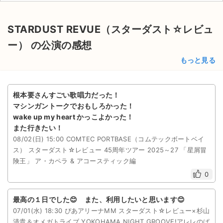
STARDUST REVUE（スターダスト☆レビュ
ー） の公演の感想
もっと見る
根本要さんすごい歌唱力だった！
マシンガントークでおもしろかった！
wake up my heart かっこよかった！
また行きたい！
08/02(日) 15:00 COMTEC PORTBASE（コムテックボートベイ
ス） スターダスト☆レビュー 45周年ツアー 2025～27 「星屑冒
険王」 ア・カペラ & アコースティック編
0
最高の１日でした😊 また、利用したいと思います😊
07/01(水) 18:30 ぴあアリーナMM スターダスト☆レビュー×杉山
清貴＆オメガトライブ YOKOHAMA NIGHT GROOVE!アレレのぱ