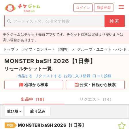
menu
ログイン
新規登録
person_add
exit_to_app
新規会員登録
ログイン
チケジャムはチケット売買アプリです。チケット価格は定価より安いまたは
チケットを探す
高い場合があります。
新着チケット
トップ
>
ライブ・コンサート（国内）
>
グループ・ユニット・バンド
MONSTER baSH 2026【1日券】
値下げしたチケット
リセールチケット一覧
都道府県からチケットを探す
出品する
リクエストする
お気に入り登録
口コミ投稿
地域から検索
公演・日程から検索
もうすぐ開催のチケット
チケットのリクエスト一覧
出品中（19）
リクエスト（14）
並び順
絞り込み
取扱チケット
MONSTER baSH 2026【1日券】
即決
ライブ・コンサート（国内）