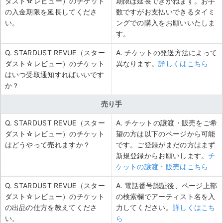
ダスト☆レビュー）のチケット
期限は延長できかねます。お手
の入金期限を延長してくださ
数ですがお支払いできるタイミ
い。
ングでの購入をお願いいたしま
す。
Q. STARDUST REVUE（スター
A. チケットの発送方法によって
ダスト☆レビュー）のチケット
異なります。
詳しくはこちら
はいつ受取通知すればいいです
か？
売り手
Q. STARDUST REVUE（スター
A. チケットの譲渡・販売をご希
ダスト☆レビュー）のチケット
望の方は以下のページから可能
はどうやって売れますか？
です。ご登録がまだの方はまず
新規登録からお願いします。
チ
ケットの譲渡・販売はこちら
Q. STARDUST REVUE（スター
A. 電話番号認証後、ページ上部
ダスト☆レビュー）のチケット
の検索欄でアーティスト名を入
の出品の仕方を教えてくださ
力してください。
詳しくはこち
い。
ら