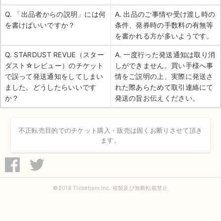
Q. 「出品者からの説明」には何
A. 出品のご事情や受け渡し時の
を書けばいいですか？
条件、発券時の手数料の有無等
を書かれる方が多いようです。
Q. STARDUST REVUE（スター
A. 一度行った発送通知は取り消
ダスト☆レビュー）のチケット
しができません。買い手様へ事
で誤って発送通知をしてしまい
情をご説明の上、実際に発送さ
ました。どうしたらいいです
れた際あらためて取引連絡にて
か？
発送の旨お伝えください。
不正転売目的でのチケット購入・販売は固くお断りさせて頂き
ます。
©2018 Ticketjam Inc. 複製及び無断転載禁止