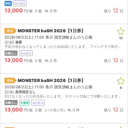
男性
コンビニ
13,000
12
円/枚
2 枚
0 件
残り
日
MONSTER baSH 2026【1日券】
即決
2026/08/22(土) 11:00 香川 国営讃岐まんのう公園
10
[詳細]
連番
予定が合わなくなってしまったため出品いたします。 ファンクラブ先行で当選したチケットです。 【お渡し方法】 電子チケット（チケットぴあ／イープラス）にて分配いたします。 分配可能になり次第、取...
名義なし
コンビニ
13,000
12
円/枚
2 枚
2 件
残り
日
MONSTER baSH 2026【1日券】
即決
2026/08/22(土) 11:00 香川 国営讃岐まんのう公園
6
[詳細]
座席指定なし
行けなくなったため出品いたします。 チケットぴあにて分配いたします。 取引連絡にてURLをお送りします。
名義なし
主催者
コンビニ
13,000
12
円/枚
3 枚
0 件
残り
日