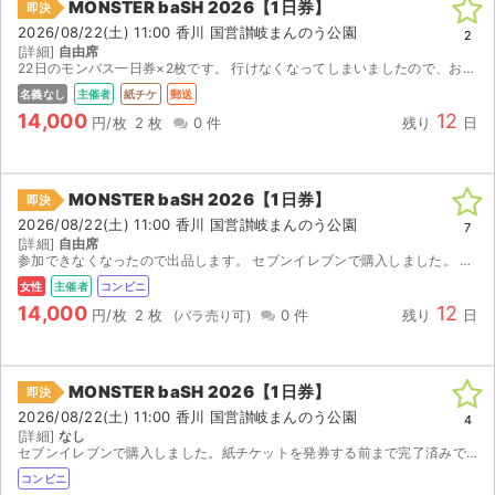
MONSTER baSH 2026【1日券】
即決
2026/08/22(土) 11:00 香川 国営讃岐まんのう公園
2
[詳細]
自由席
22日のモンバス一日券×2枚です。 行けなくなってしまいましたので、お譲りします
名義なし
主催者
紙チケ
郵送
14,000
12
円/枚
2 枚
0 件
残り
日
MONSTER baSH 2026【1日券】
即決
2026/08/22(土) 11:00 香川 国営讃岐まんのう公園
7
[詳細]
自由席
参加できなくなったので出品します。 セブンイレブンで購入しました。 あとは発券するだけです。 1枚13490円かかったので、この値段にしています。
女性
主催者
コンビニ
14,000
12
円/枚
2 枚
0 件
残り
日
MONSTER baSH 2026【1日券】
即決
2026/08/22(土) 11:00 香川 国営讃岐まんのう公園
4
[詳細]
なし
セブンイレブンで購入しました。紙チケットを発券する前まで完了済みです
コンビニ