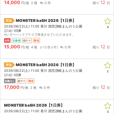
14,000
12
円/枚
2 枚
0 件
残り
日
MONSTER baSH 2026【1日券】
即決
2026/08/22(土) 11:00 香川 国営讃岐まんのう公園
4
[詳細]
1日券
※レターパックプラスで発送させていただきます。
女性
主催者
紙チケ
郵送
15,000
12
円/枚
4 枚
0 件
残り
日
MONSTER baSH 2026【1日券】
即決
2026/08/22(土) 11:00 香川 国営讃岐まんのう公園
2
[詳細]
1日券
名義なし
紙チケ
郵送
17,000
12
円/枚
2 枚
0 件
残り
日
MONSTER baSH 2026【1日券】
2026/08/22(土) 11:00 香川 国営讃岐まんのう公園
3