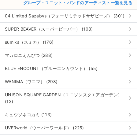
グループ・ユニット・バンドのアーティスト一覧を見る
keyboard_arrow_right
04 Limited Sazabys（フォーリミテッドサザビーズ） (301)
keyboard_arrow_right
SUPER BEAVER（スーパービーバー） (108)
keyboard_arrow_right
sumika（スミカ） (176)
keyboard_arrow_right
マカロニえんぴつ (288)
keyboard_arrow_right
BLUE ENCOUNT（ブルーエンカウント） (55)
keyboard_arrow_right
WANIMA（ワニマ） (298)
UNISON SQUARE GARDEN（ユニゾンスクエアガーデン）
keyboard_arrow_right
(13)
keyboard_arrow_right
キュウソネコカミ (113)
keyboard_arrow_right
UVERworld（ウーバーワールド） (225)