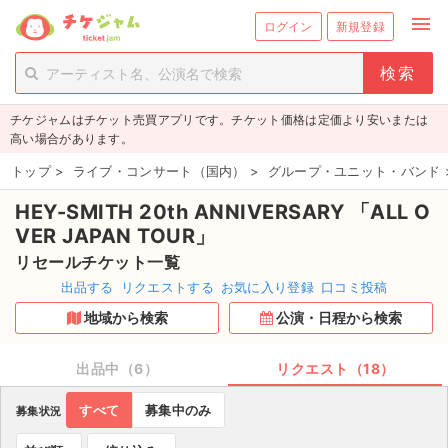
menu
ログイン
新規登録
person_add
exit_to_app
新規会員登録
ログイン
チケジャムはチケット売買アプリです。チケット価格は定価より安いまたは
チケットを探す
高い場合があります。
新着チケット
トップ
>
ライブ・コンサート（国内）
>
グループ・ユニット・バンド
HEY-SMITH 20th ANNIVERSARY 「ALL O
値下げしたチケット
VER JAPAN TOUR」
都道府県からチケットを探す
リセールチケット一覧
出品する
リクエストする
お気に入り登録
口コミ投稿
もうすぐ開催のチケット
地域から検索
公演・日程から検索
チケットのリクエスト一覧
出品中（6）
リクエスト（18）
取扱チケット
すべて
募集中のみ
募集状況
ライブ・コンサート（国内）