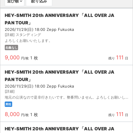
並び順
絞り込み
ライブ・コンサート（海外）
HEY-SMITH 20th ANNIVERSARY 「ALL OVER JA
PAN TOUR」
イベント
2026/11/29(日) 18:00 Zepp Fukuoka
[詳細] スタンディング
スポーツ
よろしくお願いいたします。
名義なし
演劇・ミュージカル
9,000
111
1 枚
円/枚
残り
日
ご利用ガイド
HEY-SMITH 20th ANNIVERSARY 「ALL OVER JA
ご利用ガイド
PAN TOUR」
2026/11/29(日) 18:00 Zepp Fukuoka
手数料・お支払い方法
[詳細]
地元の公演なので是非行きたいです。整番問いません。よろしくお願いします
AIに質問する
男性
8,000
111
1 枚
円/枚
残り
日
よくある質問
HEY-SMITH 20th ANNIVERSARY 「ALL OVER JA
お知らせ