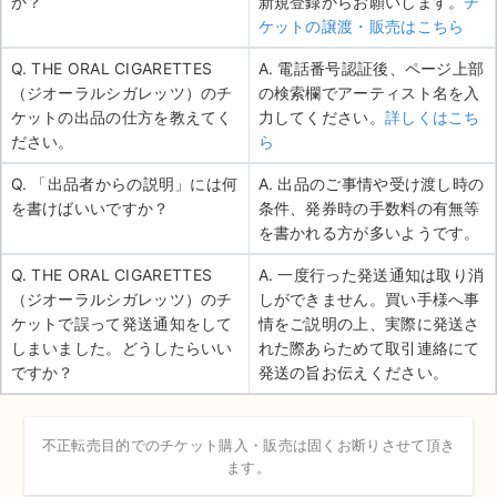
か？
新規登録からお願いします。
チ
ケットの譲渡・販売はこちら
Q. THE ORAL CIGARETTES
A. 電話番号認証後、ページ上部
（ジオーラルシガレッツ）のチ
の検索欄でアーティスト名を入
ケットの出品の仕方を教えてく
力してください。
詳しくはこち
ださい。
ら
Q. 「出品者からの説明」には何
A. 出品のご事情や受け渡し時の
を書けばいいですか？
条件、発券時の手数料の有無等
を書かれる方が多いようです。
Q. THE ORAL CIGARETTES
A. 一度行った発送通知は取り消
（ジオーラルシガレッツ）のチ
しができません。買い手様へ事
ケットで誤って発送通知をして
情をご説明の上、実際に発送さ
しまいました。どうしたらいい
れた際あらためて取引連絡にて
ですか？
発送の旨お伝えください。
不正転売目的でのチケット購入・販売は固くお断りさせて頂き
ます。