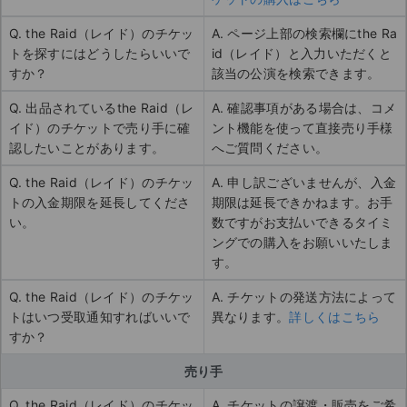
Q. the Raid（レイド）のチケッ
A. ページ上部の検索欄にthe Ra
トを探すにはどうしたらいいで
id（レイド）と入力いただくと
すか？
該当の公演を検索できます。
Q. 出品されているthe Raid（レ
A. 確認事項がある場合は、コメ
イド）のチケットで売り手に確
ント機能を使って直接売り手様
認したいことがあります。
へご質問ください。
Q. the Raid（レイド）のチケッ
A. 申し訳ございませんが、入金
トの入金期限を延長してくださ
期限は延長できかねます。お手
い。
数ですがお支払いできるタイミ
ングでの購入をお願いいたしま
す。
Q. the Raid（レイド）のチケッ
A. チケットの発送方法によって
トはいつ受取通知すればいいで
異なります。
詳しくはこちら
すか？
売り手
Q. the Raid（レイド）のチケッ
A. チケットの譲渡・販売をご希