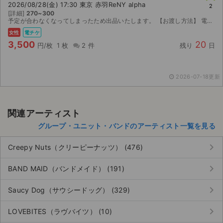
2026/08/28(金) 17:30 東京 赤羽ReNY alpha
2
[詳細]
270~300
ライブ・コンサート（海外）
予定が合わなくなってしまったため出品いたします。 【お渡し方法】 電子チケット（イープラス）にて分配いたします。 取引連絡にてURLをお送りします。 【注意事項】 公演が中止と...
女性
電チケ
イベント
3,500
20
円/枚
1 枚
2 件
残り
日
スポーツ
2026-07-18更新
演劇・ミュージカル
ご利用ガイド
関連アーティスト
グループ・ユニット・バンドのアーティスト一覧を見る
ご利用ガイド
keyboard_arrow_right
Creepy Nuts（クリーピーナッツ） (476)
手数料・お支払い方法
keyboard_arrow_right
BAND MAID（バンドメイド） (191)
AIに質問する
keyboard_arrow_right
Saucy Dog（サウシードッグ） (329)
よくある質問
keyboard_arrow_right
LOVEBITES（ラヴバイツ） (10)
お知らせ