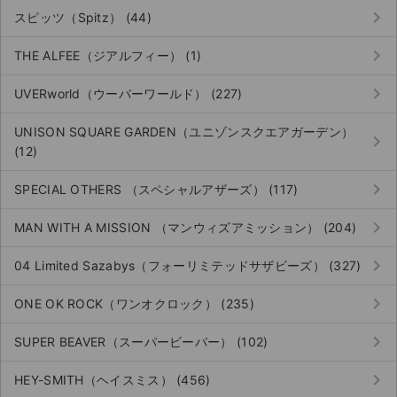
keyboard_arrow_right
スピッツ（Spitz） (44)
keyboard_arrow_right
THE ALFEE（ジアルフィー） (1)
keyboard_arrow_right
UVERworld（ウーバーワールド） (227)
UNISON SQUARE GARDEN（ユニゾンスクエアガーデン）
keyboard_arrow_right
(12)
keyboard_arrow_right
SPECIAL OTHERS （スペシャルアザーズ） (117)
keyboard_arrow_right
MAN WITH A MISSION （マンウィズアミッション） (204)
keyboard_arrow_right
04 Limited Sazabys（フォーリミテッドサザビーズ） (327)
keyboard_arrow_right
ONE OK ROCK（ワンオクロック） (235)
サイト情報
keyboard_arrow_right
SUPER BEAVER（スーパービーバー） (102)
チケットジャム運営会社
keyboard_arrow_right
HEY-SMITH（ヘイスミス） (456)