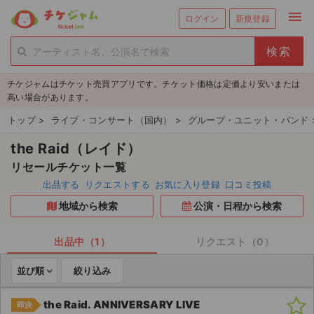
menu
ログイン
新規登録
person_add
exit_to_app
新規会員登録
ログイン
チケジャムはチケット売買アプリです。チケット価格は定価より安いまたは
チケットを探す
高い場合があります。
新着チケット
トップ
>
ライブ・コンサート（国内）
>
グループ・ユニット・バンド
the Raid（レイド）
値下げしたチケット
リセールチケット一覧
都道府県からチケットを探す
出品する
リクエストする
お気に入り登録
口コミ投稿
地域から検索
公演・日程から検索
もうすぐ開催のチケット
チケットのリクエスト一覧
出品中（1）
リクエスト（0）
並び順
絞り込み
取扱チケット
the Raid. ANNIVERSARY LIVE
即決
ライブ・コンサート（国内）