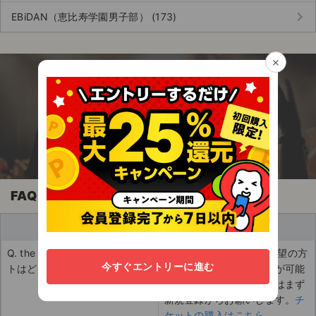
チケットジャム利用規約
keyboard_arrow_right
EBiDAN（恵比寿学園男子部） (173)
プライバシーポリシー
×
特定商取引法に基づく表記
今すぐアプリを無料でダウンロード！
公演登録依頼
エンタメに関わる全ての人のための安心チケッ
ト売買アプリ
不正転売禁止法について
チケットジャムの取り組み
音楽情報
FAQ
買い手
Q. the Raid（レイド）のチケッ
A. チケットの購入をご希望の方
今すぐエントリーに進む
トはどうやって買えますか？
は以下のページから購入が可能
です。ご登録がまだの方はまず
新規登録からお願いします。
チ
ケットの購入はこちら