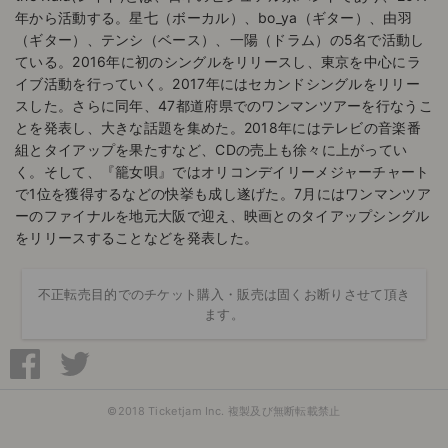
年から活動する。星七（ボーカル）、bo_ya（ギター）、由羽
（ギター）、テンシ（ベース）、一陽（ドラム）の5名で活動し
ている。2016年に初のシングルをリリースし、東京を中心にラ
イブ活動を行っていく。2017年にはセカンドシングルをリリー
スした。さらに同年、47都道府県でのワンマンツアーを行なうこ
とを発表し、大きな話題を集めた。2018年にはテレビの音楽番
組とタイアップを果たすなど、CDの売上も徐々に上がってい
く。そして、『籠女唄』ではオリコンデイリーメジャーチャート
で1位を獲得するなどの快挙も成し遂げた。7月にはワンマンツア
ーのファイナルを地元大阪で迎え、映画とのタイアップシングル
をリリースすることなどを発表した。
不正転売目的でのチケット購入・販売は固くお断りさせて頂き
ます。
©2018 Ticketjam Inc. 複製及び無断転載禁止