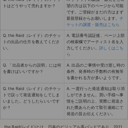
トはどうやって売れますか？
望の方は以下のページから可能
です。ご登録がまだの方はまず
新規登録からお願いします。
チ
ケットの譲渡・販売はこちら
Q. the Raid（レイド）のチケッ
A. 電話番号認証後、ページ上部
トの出品の仕方を教えてくださ
の検索欄でアーティスト名を入
い。
力してください。
詳しくはこち
ら
Q. 「出品者からの説明」には何
A. 出品のご事情や受け渡し時の
を書けばいいですか？
条件、発券時の手数料の有無等
を書かれる方が多いようです。
Q. the Raid（レイド）のチケッ
A. 一度行った発送通知は取り消
トで誤って発送通知をしてしま
しができません。買い手様へ事
いました。どうしたらいいです
情をご説明の上、実際に発送さ
か？
れた際あらためて取引連絡にて
発送の旨お伝えください。
the Raid(レイド)とは、日本のビジュアル系バンドであり、2011