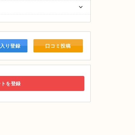
keyboard_arrow_down
入り登録
口コミ投稿
ートを登録