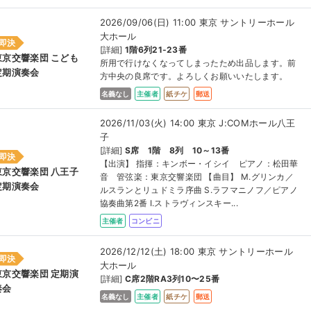
2026/09/06(日) 11:00 東京 サントリーホール
大ホール
即決
[詳細]
1階6列21-23番
東京交響楽団 こども
所用で行けなくなってしまったため出品します。前
定期演奏会
方中央の良席です。よろしくお願いいたします。
名義なし
主催者
紙チケ
郵送
2026/11/03(火) 14:00 東京 J:COMホール八王
子
[詳細]
S席 1階 8列 10～13番
即決
【出演】 指揮：キンボー・イシイ ピアノ：松田華
東京交響楽団 八王子
音 管弦楽：東京交響楽団 【曲目】 M.グリンカ／
定期演奏会
ルスランとリュドミラ序曲 S.ラフマニノフ／ピアノ
協奏曲第2番 I.ストラヴィンスキー...
主催者
コンビニ
2026/12/12(土) 18:00 東京 サントリーホール
即決
大ホール
東京交響楽団 定期演
[詳細]
C席2階RA3列10〜25番
奏会
名義なし
主催者
紙チケ
郵送