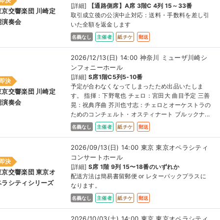
即決
[詳細]
【通路側席】A席 3階C 4列 15～33番
東京交響楽団 川崎定
取引成立後の公演中止対応：送料・手数料を差し引
期演奏会
いた全額を返金します
名義なし
主催者
紙チケ
郵送
2026/12/13(日) 14:00 神奈川 ミューザ川崎シ
ンフォニーホール
[詳細]
S席1階C5列5-10番
即決
予定が合わなくなってしまったため出品いたしま
東京交響楽団 川崎定
す。 指揮：下野竜也 チェロ：宮田大 曲目予定 三善
期演奏会
晃：祝典序曲 芥川也寸志：チェロとオーケストラの
ためのコンチェルト・オスティナート ブルックナ...
名義なし
主催者
紙チケ
郵送
2026/09/13(日) 14:00 東京 東京オペラシティ
コンサートホール
即決
[詳細]
S席 1階 9列 15〜18番のいずれか
東京交響楽団 東京オ
配送方法は簡易書留郵便 or レターパックプラスに
ペラシティシリーズ
なります。
名義なし
主催者
紙チケ
郵送
2026/10/03(土) 14:00 東京 東京オペラシティ