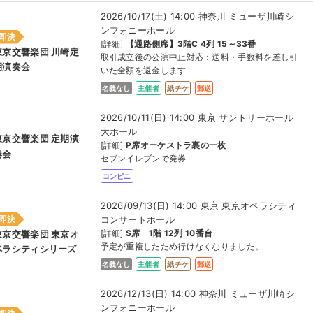
2026/10/17(土) 14:00 神奈川 ミューザ川崎シ
ンフォニーホール
即決
[詳細]
【通路側席】3階C 4列 15～33番
東京交響楽団 川崎定
取引成立後の公演中止対応：送料・手数料を差し引
期演奏会
いた全額を返金します
名義なし
主催者
紙チケ
郵送
2026/10/11(日) 14:00 東京 サントリーホール
大ホール
東京交響楽団 定期演
[詳細]
P席オーケストラ裏の一枚
奏会
セブンイレブンで発券
コンビニ
2026/09/13(日) 14:00 東京 東京オペラシティ
コンサートホール
即決
[詳細]
S席 1階 12列 10番台
東京交響楽団 東京オ
予定が重複したため行けなくなりました。
ペラシティシリーズ
名義なし
主催者
紙チケ
郵送
2026/12/13(日) 14:00 神奈川 ミューザ川崎シ
ンフォニーホール