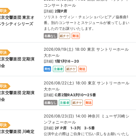
コンサートホール
即決
[詳細]
2階P席
ソリスト ケヴィン・チェンショパンピアノ協奏曲1
東京交響楽団 東京オ
番。別のコンサートとスケジュールが被ってしまい
ペラシティシリーズ
ましたのでお譲りいたします。
名義なし
紙チケ
郵送
2026/09/19(土) 18:00 東京 サントリーホール
即決
大ホール
東京交響楽団 定期演
[詳細]
1階1列16～20
奏会
男性
主催者
紙チケ
郵送
2026/08/22(土) 18:00 東京 サントリーホール
即決
大ホール
東京交響楽団 定期演
[詳細]
C席2階RA3列10〜25番
奏会
名義なし
主催者
紙チケ
郵送
2026/08/23(日) 14:00 神奈川 ミューザ川崎シ
ンフォニーホール
即決
[詳細]
2F P席 1-3列 3-5番
東京交響楽団 川崎定
公演中止の際はご自身にて払い戻しをお願いいたし