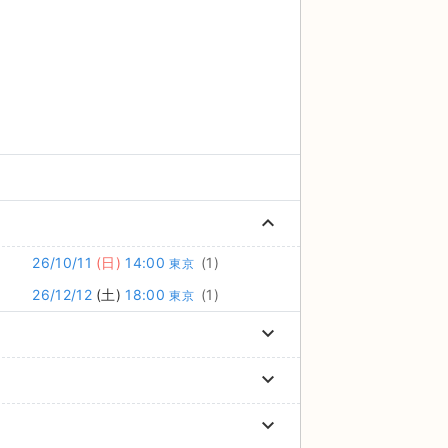
keyboard_arrow_up
26/10/11
(日)
14:00
(1)
東京
26/12/12
(土)
18:00
(1)
東京
keyboard_arrow_down
keyboard_arrow_down
keyboard_arrow_down