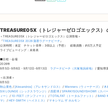
TREASURE05X（トレジャーゼロゴエックス）
＜TREASURE05X（トレジャーゼロゴエックス）公演情報＞
『
TREASURE05X 2026 蒲郡ラグーナビーチ
』
公演時間：未定 チケット倍率：3倍以上（予想） 総動員数：約5万人予定
ライブビューイング：未発表
■日程・会場
2026年
9月5日-9月6日・9月12日-9月13日
ラグーナビーチ（大塚海浜緑地）
/ 愛知県
＜出演者＞
9月5日
秋山黄色
/
[Alexandros]（アレキサンドロス）
/
Wienners（ウィーナーズ）
/
木
SIX LOUNGE（シックスラウンジ）
/
四星球
/
SPARK!!SOUND!!SHOW!!
ィー）
/
10-FEET（テンフィート）
/
TOTALFAT（トータルファット）
/
BAND
マ）
/
HEY-SMITH（ヘイスミス）
/
マキシマム ザ ホルモン