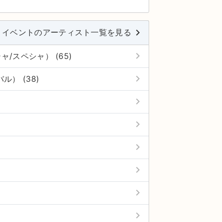
keyboard_arrow_right
・イベントのアーティスト一覧を見る
keyboard_arrow_right
ャ/スペシャ） (65)
keyboard_arrow_right
ル） (38)
keyboard_arrow_right
keyboard_arrow_right
keyboard_arrow_right
keyboard_arrow_right
keyboard_arrow_right
keyboard_arrow_right