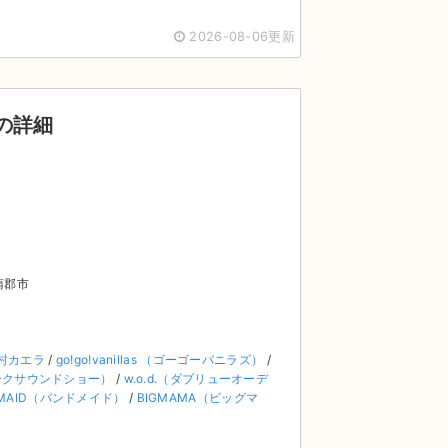
2026-08-06更新
 の詳細
蒲郡市
村カエラ
/
go!go!vanillas （ゴーゴーバニラズ）
/
（スパークサウンドショー）
/
w.o.d.（ダブリューオーデ
 MAID（バンドメイド）
/
BIGMAMA（ビッグマ