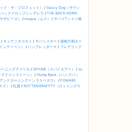
バイブ・セッド・ザ・プロフェット）
/
Saucy Dog（サウシ
/
バックドロップシンデレラ
/
THE BACK HORN
ッドサザビーズ）
/
muque（ムク）
/
ヤバイTシャツ屋
/
キュウソネコカミ
/
サバシスター
/
超能力戦士ド
ンナインティーン）
/
ハンブレッダーズ
/
フレデリック
モーニングアメリカ
/
SPYAIR（スパイエアー）
/
su
ングスカーブドインストーン）
/
Hump Back（ハンプバッ
as（フィアーアンドロージングインラスベガス）
/
FOMARE
ダスク）
/
礼賛
/
ROTTENGRAFFTY（ロットングラ