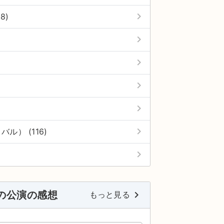
keyboard_arrow_right
8)
keyboard_arrow_right
keyboard_arrow_right
keyboard_arrow_right
keyboard_arrow_right
keyboard_arrow_right
バル） (116)
keyboard_arrow_right
 の公演の感想
keyboard_arrow_right
もっと見る