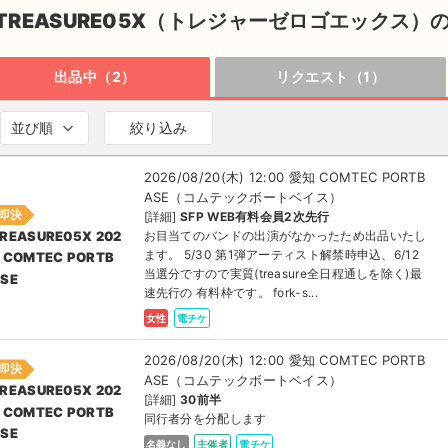
TREASURE05X（トレジャーゼロゴエックス）
出品中（2）
リクエスト（1）
並び順
絞り込み
2026/08/20(木) 12:00 愛知 COMTEC PORTB
ASE（コムテックボートベイス）
即決
[詳細]
SFP WEB有料会員2次先行
お目当てのバンドの出演がなかったため出品いたし
REASURE05X 202
ます。 5/30 第1弾アーティスト解禁時申込、6/12
 COMTEC PORTB
当選分ですので実質(treasure全日程通しを除く)最
SE
速先行の 有料枠です。 fork-s...
女性
電チケ
2026/08/20(木) 12:00 愛知 COMTEC PORTB
即決
ASE（コムテックボートベイス）
REASURE05X 202
[詳細]
30前半
 COMTEC PORTB
同行者分を分配します
SE
名義なし
主催者
電チケ