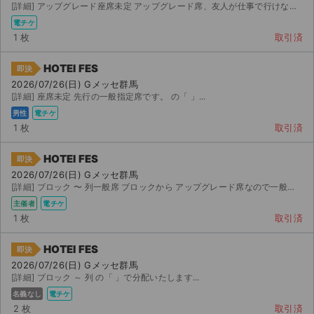
[詳細] アップグレード座席未定 アップグレード席、友人が仕事で行けなくなったため出品します...
電チケ
1 枚
取引済
HOTEI FES
即決
2026/07/26(日) Gメッセ群馬
[詳細] 座席未定 先行の一般指定席です。 の「 」...
男性
電チケ
1 枚
取引済
HOTEI FES
即決
2026/07/26(日) Gメッセ群馬
[詳細] ブロック 〜 列一般席 ブロックから アップグレード席なので一般席としては見やす...
主催者
電チケ
1 枚
取引済
HOTEI FES
即決
2026/07/26(日) Gメッセ群馬
[詳細] ブロック ～ 列 の「 」で分配いたします...
名義なし
電チケ
2 枚
取引済