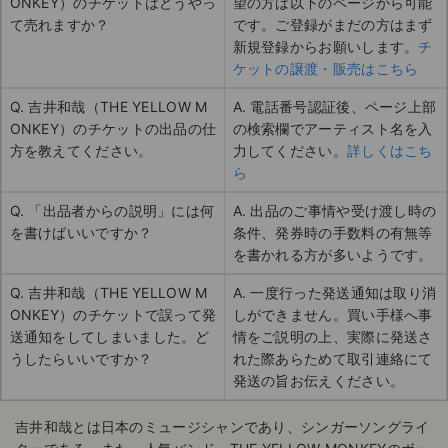
ONKEY）のチケットはどうやっ
望の方は以下のページから可能
て売れますか？
です。ご登録がまだの方はまず
新規登録からお願いします。
チ
ケットの譲渡・販売はこちら
Q. 吉井和哉（THE YELLOW M
A. 電話番号認証後、ページ上部
ONKEY）のチケットの出品の仕
の検索欄でアーティスト名を入
方を教えてください。
力してください。
詳しくはこち
ら
Q. 「出品者からの説明」には何
A. 出品のご事情や受け渡し時の
を書けばいいですか？
条件、発券時の手数料の有無等
を書かれる方が多いようです。
Q. 吉井和哉（THE YELLOW M
A. 一度行った発送通知は取り消
ONKEY）のチケットで誤って発
しができません。買い手様へ事
送通知をしてしまいました。ど
情をご説明の上、実際に発送さ
うしたらいいですか？
れた際あらためて取引連絡にて
発送の旨お伝えください。
吉井和哉とは日本のミュージシャンであり、シンガーソングライ