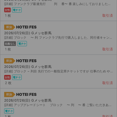
[詳細] ファンクラブ最速先行 列 番〜 番 楽しみにしておりましたが、体調が悪いので、お譲...
女性
電チケ
1 枚
取引済
HOTEI FES
即決
2026/07/26(日) Gメッセ群馬
[詳細] ブロック 〜 列 ファンクラブ先行で購入しました、同行者キャンセルの為出品です ...
名義なし
電チケ
1 枚
取引済
HOTEI FES
即決
2026/07/26(日) Gメッセ群馬
[詳細] ブロック ~ 列目 先行での一般指定席チケットですが 仕事のため やむを得ず出品いた...
女性
電チケ
2 枚
取引済
HOTEI FES
即決
2026/07/26(日) Gメッセ群馬
[詳細] アップグレードシート ブロック 〜 列 〜 番 ご覧いただきありがとうござ...
電チケ
1 枚
取引済