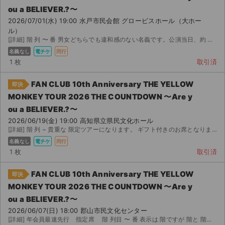
ou a BELIEVER.?〜
2026/07/01(水) 19:00 水戸市民会館 グロービスホール（大ホー
ル）
[詳細] 階 列 〜 番 男女どちらでも違和感のない名義です。公演当日、約 時間〜 分前に会場付...
名義なし
電チケ
同行
1 枚
取引済
FAN CLUB 10th Anniversary THE YELLOW
即決
MONKEY TOUR 2026 THE COUNTDOWN 〜Are y
ou a BELIEVER.?〜
2026/06/19(金) 19:00 高知県立県民文化ホール
[詳細] 階 列 ~ 貴重な 限定ツアーになります。 ギフト付きのお席となります。 同行...
名義なし
電チケ
同行
1 枚
取引済
FAN CLUB 10th Anniversary THE YELLOW
即決
MONKEY TOUR 2026 THE COUNTDOWN 〜Are y
ou a BELIEVER.?〜
2026/06/07(日) 18:00 郡山市民文化センター
[詳細] 年会員最速先行 指定席 階 列目 〜 番 表示は 階ですが 階と 階は繋がった作りのた...