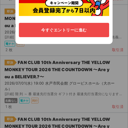
FAN CLUB 10th Anniversary THE YELLOW
即決
MONKEY TOUR 2026 THE COUNTDOWN 〜Are y
ou a BELIEVER.?〜
今すぐエントリーに進む
2026/07/07(火) 19:00 有明アリーナ
[詳細] ファンクラブ 次先行 座席未定 男女どちらでも違和感のない名義です。公演当日、約 時間〜 分...
電チケ
同行
2 枚
取引済
FAN CLUB 10th Anniversary THE YELLOW
即決
MONKEY TOUR 2026 THE COUNTDOWN 〜Are y
ou a BELIEVER.?〜
2026/07/01(水) 19:00 水戸市民会館 グロービスホール（大ホー
ル）
[詳細] 階 列 ～ 番 最速先行当選分 ギフト付き 最速先行当選分になります。 ...
名義なし
電チケ
同行
1 枚
取引済
FAN CLUB 10th Anniversary THE YELLOW
即決
MONKEY TOUR 2026 THE COUNTDOWN 〜Are y