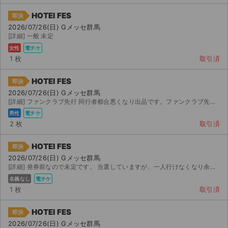
チケットジャム利用規約
HOTEI FES
即決
プライバシーポリシー
2026/07/26(日) Gメッセ群馬
[詳細] 一般 未定
特定商取引法に基づく表記
女性
電チケ
1 枚
取引済
公演登録依頼
HOTEI FES
即決
不正転売禁止法について
2026/07/26(日) Gメッセ群馬
[詳細] ファンクラブ先行 同行者都合悪くなり出品です。ファンクラブ先行です、分配可能になりましたら、速...
チケットジャムの取り組み
男性
電チケ
2 枚
取引済
音楽情報
HOTEI FES
即決
2026/07/26(日) Gメッセ群馬
[詳細] 発券前なので未定です。 当選していますが、一人行けなくなり余っています。
名義なし
電チケ
1 枚
取引済
HOTEI FES
即決
2026/07/26(日) Gメッセ群馬