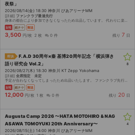
夜祭」
2026/08/14(金) 18:30 神奈川 ぴあアリーナMM
ライブ・コンサート（海外）
[詳細]
ファンクラブ最速先行
身体の都合により参加できなくなったため出品しています。 代わりに楽しんでいただける方がいれば嬉しいです。
イベント
女性
紙チケ
郵送
3,500
7
円/枚
2 枚
0 件
残り
日
スポーツ
演劇・ミュージカル
F.A.D 30周年×秦 基博20周年記念「横浜弾き
即決
語り研究会 Vol.2」
8
ご利用ガイド
2026/08/27(木) 18:30 神奈川 KT Zepp Yokohama
[詳細]
全席指定 未定
ご利用ガイド
予定が合わなくなってしまったため出品いたします。 ファンクラブ先行で当選したチケットです。 【お渡し方法】 8月20日 発券可能になり次第郵送にてチケットをお送りします。 【注意...
女性
紙チケ
郵送
手数料・お支払い方法
12,000
20
円/枚
1 枚
0 件
残り
日
AIに質問する
Augusta Camp 2026 〜HATA MOTOHIRO & NAG
よくある質問
ASAWA TOMOYUKI 20th Anniversary〜
4
2026/08/15(土) 14:00 神奈川 ぴあアリーナMM
お知らせ