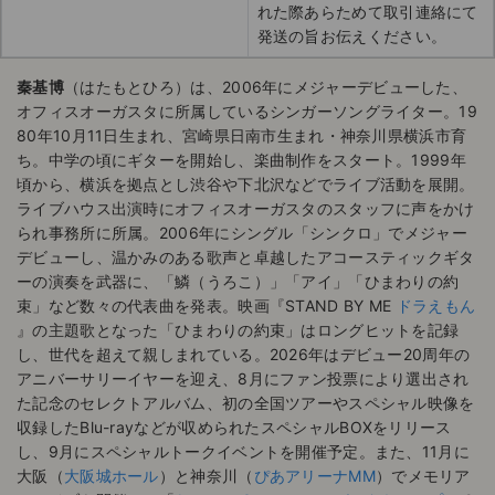
れた際あらためて取引連絡にて
発送の旨お伝えください。
秦基博
（はたもとひろ）は、2006年にメジャーデビューした、
オフィスオーガスタに所属しているシンガーソングライター。19
80年10月11日生まれ、宮崎県日南市生まれ・神奈川県横浜市育
ち。中学の頃にギターを開始し、楽曲制作をスタート。1999年
頃から、横浜を拠点とし渋谷や下北沢などでライブ活動を展開。
ライブハウス出演時にオフィスオーガスタのスタッフに声をかけ
られ事務所に所属。2006年にシングル「シンクロ」でメジャー
デビューし、温かみのある歌声と卓越したアコースティックギタ
ーの演奏を武器に、「鱗（うろこ）」「アイ」「ひまわりの約
束」など数々の代表曲を発表。映画『STAND BY ME
ドラえもん
』の主題歌となった「ひまわりの約束」はロングヒットを記録
し、世代を超えて親しまれている。2026年はデビュー20周年の
アニバーサリーイヤーを迎え、8月にファン投票により選出され
た記念のセレクトアルバム、初の全国ツアーやスペシャル映像を
収録したBlu-rayなどが収められたスペシャルBOXをリリース
し、9月にスペシャルトークイベントを開催予定。また、11月に
大阪（
大阪城ホール
）と神奈川（
ぴあアリーナMM
）でメモリア