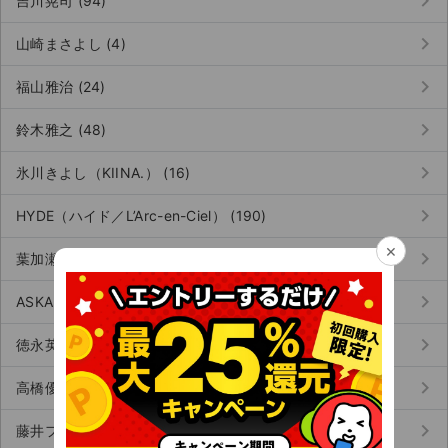
keyboard_arrow_right
吉川晃司 (94)
keyboard_arrow_right
山崎まさよし (4)
keyboard_arrow_right
福山雅治 (24)
keyboard_arrow_right
鈴木雅之 (48)
keyboard_arrow_right
氷川きよし（KIINA.） (16)
keyboard_arrow_right
HYDE（ハイド／L’Arc-en-Ciel） (190)
×
keyboard_arrow_right
葉加瀬太郎 (27)
keyboard_arrow_right
ASKA（アスカ） (41)
keyboard_arrow_right
徳永英明 (55)
keyboard_arrow_right
高橋優 (2)
keyboard_arrow_right
藤井フミヤ (6)