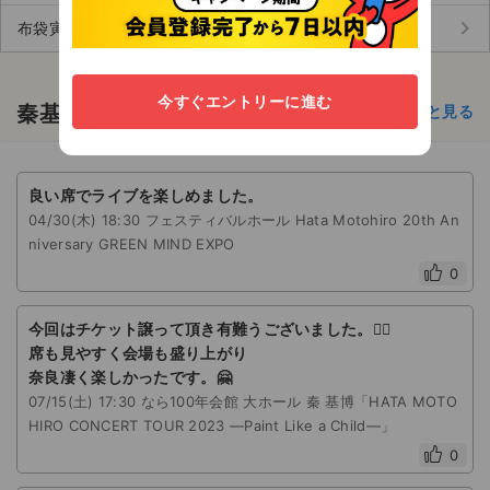
keyboard_arrow_right
布袋寅泰 (30)
今すぐエントリーに進む
秦基博 の公演の感想
もっと見る
良い席でライブを楽しめました。
04/30(木) 18:30 フェスティバルホール Hata Motohiro 20th An
niversary GREEN MIND EXPO
0
今回はチケット譲って頂き有難うございました。🙇‍♀️
席も見やすく会場も盛り上がり
奈良凄く楽しかったです。🤗
07/15(土) 17:30 なら100年会館 大ホール 秦 基博「HATA MOTO
HIRO CONCERT TOUR 2023 ―Paint Like a Child―」
0