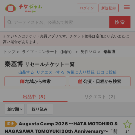
menu
ログイン
新規登録
person_add
exit_to_app
新規会員登録
ログイン
チケジャムはチケット売買アプリです。チケット価格は定価より安いまたは
チケットを探す
高い場合があります。
新着チケット
トップ
>
ライブ・コンサート（国内）
>
男性ソロ
>
秦基博
秦基博
リセールチケット一覧
値下げしたチケット
出品する
リクエストする
お気に入り登録
口コミ投稿
都道府県からチケットを探す
地域から検索
公演・日程から検索
もうすぐ開催のチケット
出品中（8）
リクエスト（2）
チケットのリクエスト一覧
並び順
絞り込み
取扱チケット
Augusta Camp 2026 〜HATA MOTOHIRO &
即決
NAGASAWA TOMOYUKI 20th Anniversary〜「前
24
ライブ・コンサート（国内）