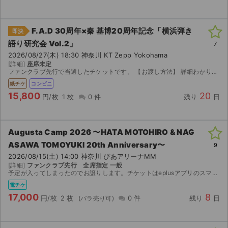
チケットジャム利用規約
プライバシーポリシー
F.A.D 30周年×秦 基博20周年記念「横浜弾き
即決
語り研究会 Vol.2」
7
特定商取引法に基づく表記
2026/08/27(木) 18:30 神奈川 KT Zepp Yokohama
[詳細]
座席未定
公演登録依頼
ファンクラブ先行で当選したチケットです。 【お渡し方法】 詳細わかりましたらご連絡差し上げます。 【注意事項】 公演が中止となった場合のみ、手数料を差し引いた金額を返金いたし...
紙チケ
コンビニ
不正転売禁止法について
15,800
20
円/枚
1 枚
0 件
残り
日
チケットジャムの取り組み
Augusta Camp 2026 〜HATA MOTOHIRO & NAG
音楽情報
ASAWA TOMOYUKI 20th Anniversary〜
9
2026/08/15(土) 14:00 神奈川 ぴあアリーナMM
[詳細]
ファンクラブ先行 全席指定 一般
予定が入ってしまったのでお譲りします。チケットはeplusアプリのスマチケで送付します。公演中止の際は手数料を引いた全額を返金致します
電チケ
17,000
8
円/枚
2 枚
0 件
残り
日