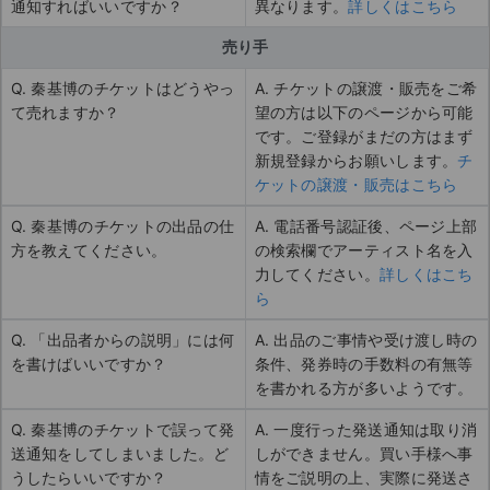
通知すればいいですか？
異なります。
詳しくはこちら
売り手
Q. 秦基博のチケットはどうやっ
A. チケットの譲渡・販売をご希
て売れますか？
望の方は以下のページから可能
です。ご登録がまだの方はまず
新規登録からお願いします。
チ
ケットの譲渡・販売はこちら
Q. 秦基博のチケットの出品の仕
A. 電話番号認証後、ページ上部
方を教えてください。
の検索欄でアーティスト名を入
力してください。
詳しくはこち
ら
Q. 「出品者からの説明」には何
A. 出品のご事情や受け渡し時の
を書けばいいですか？
条件、発券時の手数料の有無等
を書かれる方が多いようです。
Q. 秦基博のチケットで誤って発
A. 一度行った発送通知は取り消
送通知をしてしまいました。ど
しができません。買い手様へ事
うしたらいいですか？
情をご説明の上、実際に発送さ