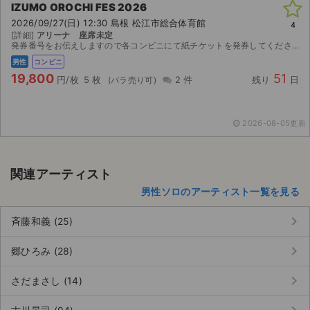
IZUMO OROCHI FES 2026
2026/09/27(日) 12:30 島根 松江市総合体育館
4
[詳細]
アリーナ 座席未定
発券番号をお伝えしますので各コンビニにて紙チケットを発券してください。お座席は紙チケットを発券してみないと分かりませんのでご検討宜しくお願い致します。
男性
コンビニ
19,800
51
円/枚
5 枚
2 件
残り
日
2026-08-05更新
関連アーティスト
男性ソロのアーティスト一覧を見る
keyboard_arrow_right
斉藤和義 (25)
keyboard_arrow_right
郷ひろみ (28)
keyboard_arrow_right
さだまさし (14)