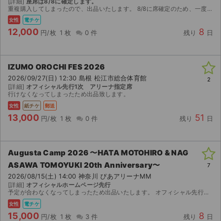
[詳細]
座席は8/8に確定します。
重複購入してしまったので、出品いたします。 8/8に席確定のため、一度発券後、電子チケットの分配をさせてもらいたいと思っています。
女性
電チケ
12,000
8
円/枚
1 枚
0 件
残り
日
IZUMO OROCHI FES 2026
2026/09/27(日) 12:30 島根 松江市総合体育館
2
[詳細]
オフィシャル先行1次 アリーナ指定席
行けなくなってしまったため出品致します。
女性
紙チケ
郵送
13,000
51
円/枚
1 枚
0 件
残り
日
Augusta Camp 2026 〜HATA MOTOHIRO & NAG
ASAWA TOMOYUKI 20th Anniversary〜
7
2026/08/15(土) 14:00 神奈川 ぴあアリーナMM
サイト情報
[詳細]
オフィシャルホームページ先行
予定が合わなくなってしまったため出品いたします。 オフィシャル先行で当選したチケットです。 【お渡し方法】 電子チケット（チケットぴあ/MOALA）にて分配いたします。 分配可能にな...
チケットジャム運営会社
女性
電チケ
15,000
8
円/枚
1 枚
3 件
残り
日