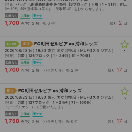
[詳細]
バック下層 通路側連番 6-10列 【Bブロック｜下層｜1 ~ 31列｜81 ~ 100番】
6〜10列 通路側連番の席です。受取用URLをお知らせします。
名義なし
主催者
電チケ
1,700
2
円/枚
2 枚
0 件
残り
日
FC町田ゼルビア vs 浦和レッズ
NEW!
即決
2026/08/23(日) 19:30 東京 国立競技場（MUFGスタジアム）
1
[詳細]
【1階｜126ブロック｜1 ~ 24列｜51 ~ 70番】
名義なし
主催者
電チケ
1,700
17
円/枚
2 枚
2 件
残り
日
FC町田ゼルビア vs 浦和レッズ
即決
2026/08/23(日) 19:30 東京 国立競技場（MUFGスタジアム）
5
[詳細]
【1階｜127ブロック｜1 ~ 24列｜71 ~ 100番】
Jリーグチケットにて分配いたします
名義なし
主催者
電チケ
1,750
17
円/枚
2 枚
0 件
残り
日