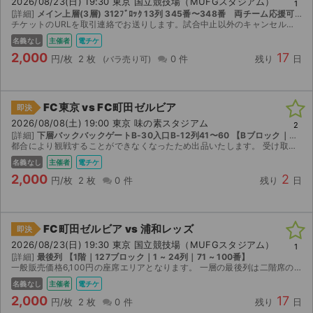
2026/08/23(日) 19:30 東京 国立競技場（MUFGスタジアム）
1
[詳細]
メイン上層(3層) 312ﾌﾞﾛｯｸ 13列 345番〜348番 両チーム応援可能のミックス席 【3階｜312ブロック｜1 ~ 22列｜321 ~ 350番】
チケットのURLを取引連絡でお送りします。試合中止以外のキャンセル返金不可
名義なし
主催者
電チケ
2,000
17
円/枚
2 枚
0 件
残り
日
FC東京 vs FC町田ゼルビア
即決
2026/08/08(土) 19:00 東京 味の素スタジアム
2
[詳細]
下層バックバックゲートB-30入口B-12列41〜60 【Bブロック｜下層｜1 ~ 31列｜41 ~ 60番】
都合により観戦することができなくなったため出品いたします。 受け取り用のURLを送付致しますので宜しくお願い致します。
名義なし
主催者
電チケ
2,000
2
円/枚
2 枚
0 件
残り
日
FC町田ゼルビア vs 浦和レッズ
即決
2026/08/23(日) 19:30 東京 国立競技場（MUFGスタジアム）
1
[詳細]
最後列 【1階｜127ブロック｜1 ~ 24列｜71 ~ 100番】
一般販売価格6,100円の座席エリアとなります。 一層の最後列は二階席の迫り出しがあり、雨天時の雨濡れの心配が不用な座席です。 また、座席後ろの壁部分にゆとりがありますので軽装なリュックやバッ...
名義なし
主催者
電チケ
2,000
17
円/枚
2 枚
0 件
残り
日