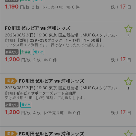
1,190
17
円/枚
2 枚
0 件
残り
日
FC町田ゼルビア vs 浦和レッズ
2026/08/23(日) 19:30 東京 国立競技場（MUFGスタジアム）
3
[詳細]
【2階｜229~230ブロック｜1 ~ 17列｜1 ~ 50番】
ミックス席１３列目です。 行けなくなったので出品します。
名義なし
主催者
電チケ
1,200
17
円/枚
2 枚
0 件
残り
日
FC町田ゼルビア vs 浦和レッズ
即決
2026/08/23(日) 19:30 東京 国立競技場（MUFGスタジアム）
8
[詳細]
ゼルビアサポーターズシート自由席
受け取り用のURLを取引連絡にてお送りします。
名義なし
電チケ
1,200
17
円/枚
4 枚
0 件
残り
日
FC町田ゼルビア vs 浦和レッズ
即決