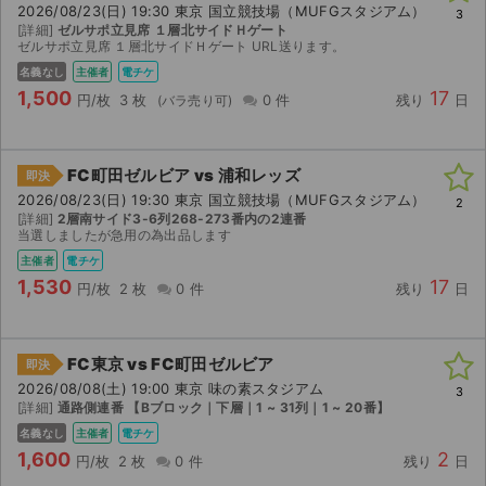
2026/08/23(日) 19:30 東京 国立競技場（MUFGスタジアム）
3
[詳細]
ゼルサポ立見席 １層北サイドＨゲート
ゼルサポ立見席 １層北サイドＨゲート URL送ります。
名義なし
主催者
電チケ
1,500
17
円/枚
3 枚
0 件
残り
日
FC町田ゼルビア vs 浦和レッズ
即決
2026/08/23(日) 19:30 東京 国立競技場（MUFGスタジアム）
2
[詳細]
2層南サイド3-6列268-273番内の2連番
当選しましたが急用の為出品します
主催者
電チケ
1,530
17
円/枚
2 枚
0 件
残り
日
FC東京 vs FC町田ゼルビア
即決
2026/08/08(土) 19:00 東京 味の素スタジアム
3
[詳細]
通路側連番 【Bブロック｜下層｜1 ~ 31列｜1 ~ 20番】
名義なし
主催者
電チケ
1,600
2
円/枚
2 枚
0 件
残り
日