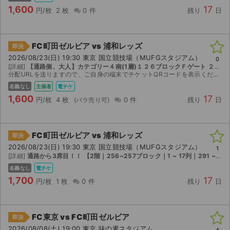
1,600
17
円/枚
2 枚
0 件
残り
日
FC町田ゼルビア vs 浦和レッズ
即決
2026/08/23(日) 19:30 東京 国立競技場（MUFGスタジアム）
0
[詳細]
【通路側、大人】カテゴリー４南(1層)１２６ブロックＦゲート ２１列60-80番台の4連番
分配URLを送りますので、ご自身の端末でチケットQRコードを表示ください。
名義なし
主催者
電チケ
1,600
17
円/枚
4 枚
0 件
残り
日
FC町田ゼルビア vs 浦和レッズ
即決
2026/08/23(日) 19:30 東京 国立競技場（MUFGスタジアム）
1
[詳細]
通路から3席目！！ 【2階｜256~257ブロック｜1 ~ 17列｜291 ~ 332番】
名義なし
電チケ
1,700
17
円/枚
1 枚
0 件
残り
日
FC東京 vs FC町田ゼルビア
即決
2026/08/08(土) 19:00 東京 味の素スタジアム
4