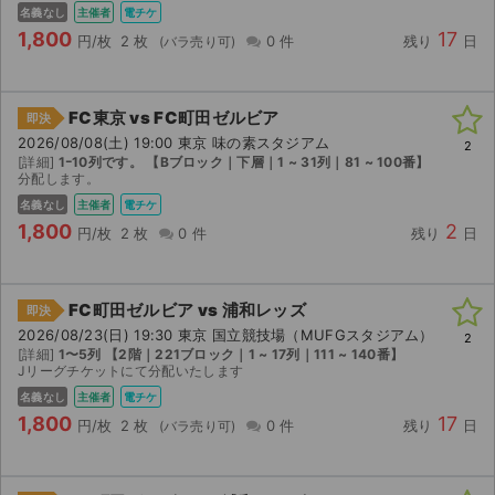
名義なし
主催者
電チケ
1,800
17
円/枚
2 枚
0 件
残り
日
FC東京 vs FC町田ゼルビア
即決
2026/08/08(土) 19:00 東京 味の素スタジアム
2
[詳細]
1ｰ10列です。 【Bブロック｜下層｜1 ~ 31列｜81 ~ 100番】
分配します。
名義なし
主催者
電チケ
1,800
2
円/枚
2 枚
0 件
残り
日
FC町田ゼルビア vs 浦和レッズ
即決
2026/08/23(日) 19:30 東京 国立競技場（MUFGスタジアム）
2
[詳細]
1〜5列 【2階｜221ブロック｜1 ~ 17列｜111 ~ 140番】
Jリーグチケットにて分配いたします
名義なし
主催者
電チケ
1,800
17
円/枚
2 枚
0 件
残り
日