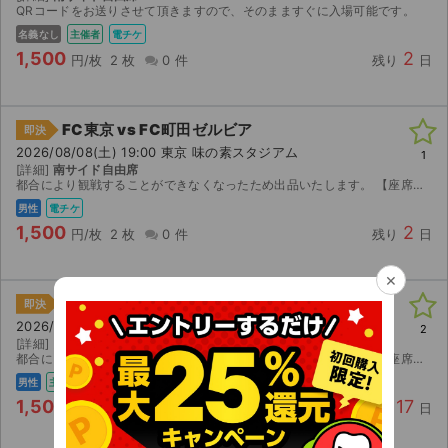
QRコードをお送りさせて頂きますので、そのまますぐに入場可能です。
名義なし
主催者
電チケ
1,500
2
円/枚
2 枚
0 件
残り
日
FC東京 vs FC町田ゼルビア
即決
2026/08/08(土) 19:00 東京 味の素スタジアム
1
[詳細]
南サイド自由席
都合により観戦することができなくなったため出品いたします。 【座席情報】 南サイド自由席 2枚です。 【チケット受け渡し】 電子チケット（QRコード）を分配いたします。 分配可...
男性
電チケ
1,500
2
円/枚
2 枚
0 件
残り
日
×
FC町田ゼルビア vs 浦和レッズ
即決
2026/08/23(日) 19:30 東京 国立競技場（MUFGスタジアム）
2
[詳細]
カテゴリー4南
都合により観戦することができなくなったため出品いたします。 【座席情報】 カテゴリー4南、浦和レッズ側 一層6列の二連番 【チケット受け渡し】 電子チケット（QRコード）を分配いたし...
男性
主催者
電チケ
1,500
17
円/枚
2 枚
1 件
残り
日