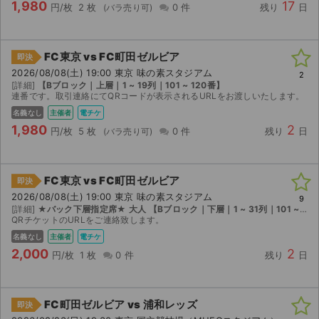
1,980
17
円/枚
2 枚
0 件
残り
日
FC東京 vs FC町田ゼルビア
即決
2026/08/08(土) 19:00 東京 味の素スタジアム
2
[詳細]
【Bブロック｜上層｜1 ~ 19列｜101 ~ 120番】
連番です。取引連絡にてQRコードが表示されるURLをお渡しいたします。
名義なし
主催者
電チケ
1,980
2
円/枚
5 枚
0 件
残り
日
FC東京 vs FC町田ゼルビア
即決
2026/08/08(土) 19:00 東京 味の素スタジアム
9
[詳細]
★バック下層指定席★ 大人 【Bブロック｜下層｜1 ~ 31列｜101 ~ 120番】
QRチケットのURLをご連絡致します。
名義なし
主催者
電チケ
2,000
2
円/枚
1 枚
0 件
残り
日
FC町田ゼルビア vs 浦和レッズ
即決