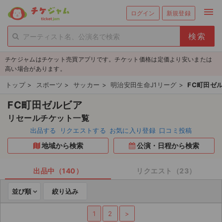
menu
ログイン
新規登録
person_add
exit_to_app
新規会員登録
ログイン
チケジャムはチケット売買アプリです。チケット価格は定価より安いまたは
チケットを探す
高い場合があります。
新着チケット
トップ
>
スポーツ
>
サッカー
>
明治安田生命J1リーグ
>
FC町田ゼ
FC町田ゼルビア
値下げしたチケット
リセールチケット一覧
都道府県からチケットを探す
出品する
リクエストする
お気に入り登録
口コミ投稿
地域から検索
公演・日程から検索
もうすぐ開催のチケット
チケットのリクエスト一覧
出品中（140）
リクエスト（23）
並び順
絞り込み
取扱チケット
1
2
>
ライブ・コンサート（国内）