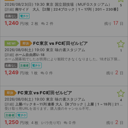
2026/08/23(日) 19:30 東京 国立競技場（MUFGスタジアム）
5
[詳細]
南サイド 大人 【2階｜224ブロック｜1 ~ 17列｜201 ~ 230番】
名義なし
電チケ
1,240
17
円/枚
2 枚
2 件
残り
日
FC東京 vs FC町田ゼルビア
NEW!
即決
2026/08/08(土) 19:00 東京 味の素スタジアム
1
[詳細]
ホーム自由席U-18
ホーム開幕戦でしたが所用により観戦できなくなりました。18才以下限定チケットとなります。ご購入いただいた場合、Jリーグチケット引き換えURLを送付致しますので当日1645(優先入場開始時刻)まで...
名義なし
主催者
電チケ
1,249
2
円/枚
1 枚
0 件
残り
日
FC東京 vs FC町田ゼルビア
即決
2026/08/08(土) 19:00 東京 味の素スタジアム
4
[詳細]
上層バック 8～11列 連番 大人 【Bブロック｜上層｜1 ~ 19列｜21 ~ 40番】
受け取り用URLを送ります。購入後のキャンセル不可。
主催者
電チケ
1,250
2
円/枚
4 枚
0 件
残り
日