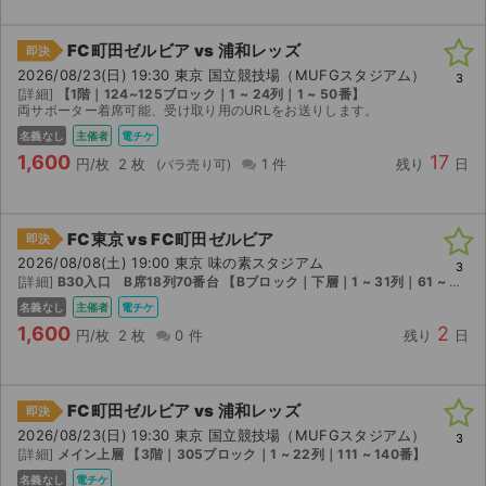
FC町田ゼルビア vs 浦和レッズ
即決
2026/08/23(日) 19:30 東京 国立競技場（MUFGスタジアム）
3
[詳細]
【1階｜124~125ブロック｜1 ~ 24列｜1 ~ 50番】
両サポーター着席可能、受け取り用のURLをお送りします。
名義なし
主催者
電チケ
1,600
17
円/枚
2 枚
1 件
残り
日
FC東京 vs FC町田ゼルビア
即決
2026/08/08(土) 19:00 東京 味の素スタジアム
3
[詳細]
B30入口 B席18列70番台 【Bブロック｜下層｜1 ~ 31列｜61 ~ 80番】
名義なし
主催者
電チケ
1,600
2
円/枚
2 枚
0 件
残り
日
FC町田ゼルビア vs 浦和レッズ
即決
2026/08/23(日) 19:30 東京 国立競技場（MUFGスタジアム）
3
[詳細]
メイン上層 【3階｜305ブロック｜1 ~ 22列｜111 ~ 140番】
名義なし
電チケ