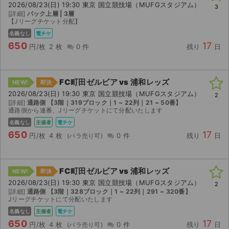
チケットジャム利用規約
2026/08/23(日) 19:30 東京 国立競技場（MUFGスタジアム）
3
[詳細]
バック上層 | 3層
【Jリーグチケット分配】
プライバシーポリシー
名義なし
電チケ
650
17
特定商取引法に基づく表記
円/枚
2 枚
0 件
残り
日
公演登録依頼
FC町田ゼルビア vs 浦和レッズ
NEW!
即決
不正転売禁止法について
2026/08/23(日) 19:30 東京 国立競技場（MUFGスタジアム）
2
[詳細]
通路側 【3階｜319ブロック｜1 ~ 22列｜21 ~ 50番】
通路側から連番、Jリーグチケットにて分配いたします
チケットジャムの取り組み
名義なし
主催者
電チケ
650
17
音楽情報
円/枚
4 枚
0 件
残り
日
FC町田ゼルビア vs 浦和レッズ
NEW!
即決
2026/08/23(日) 19:30 東京 国立競技場（MUFGスタジアム）
2
[詳細]
通路側 【3階｜328ブロック｜1 ~ 22列｜291 ~ 320番】
Jリーグチケットにて分配いたします
名義なし
主催者
電チケ
650
17
円/枚
4 枚
0 件
残り
日