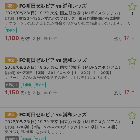
FC町田ゼルビア vs 浦和レッズ
即決
2026/08/23(日) 19:30 東京 国立競技場（MUFGスタジアム）
4
[詳細]
1層123〜125いずれかのブロック 最後列通路側から2連番
チケットをいただきましたが都合がつかないためお譲りいたします。 Jリーグチケットの譲渡機能よりチケットのURLをお伝えいたします。よろしくお願いいたします。
電チケ
1,100
17
円/枚
2 枚
0 件
残り
日
FC町田ゼルビア vs 浦和レッズ
即決
2026/08/23(日) 19:30 東京 国立競技場（MUFGスタジアム）
3
[詳細]
4〜7列目 【3階｜301ブロック｜1 ~ 22列｜1 ~ 20番】
Ｊリーグ IDの譲渡/分配機能でのチケットお渡しになります。
名義なし
主催者
電チケ
1,150
17
円/枚
2 枚
0 件
残り
日
FC町田ゼルビア vs 浦和レッズ
即決
2026/08/23(日) 19:30 東京 国立競技場（MUFGスタジアム）
2
[詳細]
1-10列 【2階｜229~230ブロック｜1 ~ 17列｜1 ~ 50番】
受け取り用のURLをお送りします。
名義なし
主催者
電チケ