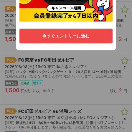
FC東京 vs FC町田ゼルビア
即決
2026/08/08(土) 19:00 東京 味の素スタジアム
3
[詳細]
バック 上層バックバックゲート Ｂ－29入口Ｂ12〜14列※通路側から連番 【Bブロック｜上層｜1 ~ 19列｜41 ~ 60番】
急用のため行けなくなりましたのでお譲りいたします。 試合中止の場合も一切返金いたしませんのでご了承ください。
名義なし
主催者
電チケ
今すぐエントリーに進む
1,500
2
円/枚
2 枚
0 件
残り
日
FC東京 vs FC町田ゼルビア
即決
2026/08/08(土) 19:00 東京 味の素スタジアム
7
[詳細]
バック 上層バックバックゲート Ｂ－29入口Ｂ14〜16列※通路側から連番
急用のため行けなくなりましたのでお譲りいたします。 試合中止の場合も一切返金いたしませんのでご了承ください。
名義なし
主催者
電チケ
1,500
2
円/枚
2 枚
0 件
残り
日
FC町田ゼルビア vs 浦和レッズ
即決
2026/08/23(日) 19:30 東京 国立競技場（MUFGスタジアム）
4
[詳細]
最後列24列、80番〜90番の中の2枚連番 【1階｜127ブロック｜1 ~ 24列｜71 ~ 100番】
チケットURLを分配します。 取引確定後、URL受取可能な方のみ購入をお願いいたします。 不明点があればお気軽にお声掛けください。