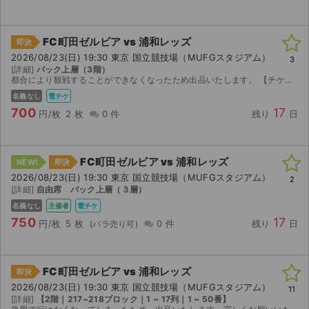
FC町田ゼルビア vs 浦和レッズ
即決
2026/08/23(日) 19:30 東京 国立競技場（MUFGスタジアム）
3
[詳細]
バック上層（3階）
都合により観戦することができなくなったため出品いたします。 【チケット受け渡し】 電子チケット（QRコード）を分配いたします。 分配可能になり次第、取引連絡にて受け取り用URLをお送り...
名義なし
電チケ
700
17
円/枚
2 枚
0 件
残り
日
FC町田ゼルビア vs 浦和レッズ
NEW!
即決
2026/08/23(日) 19:30 東京 国立競技場（MUFGスタジアム）
2
[詳細]
自由席 バック上層（３層）
名義なし
主催者
電チケ
750
17
円/枚
5 枚
0 件
残り
日
FC町田ゼルビア vs 浦和レッズ
即決
2026/08/23(日) 19:30 東京 国立競技場（MUFGスタジアム）
11
[詳細]
【2階｜217~218ブロック｜1 ~ 17列｜1 ~ 50番】