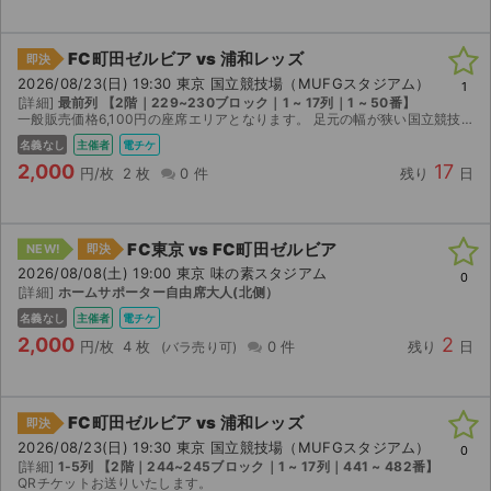
FC町田ゼルビア vs 浦和レッズ
即決
2026/08/23(日) 19:30 東京 国立競技場（MUFGスタジアム）
1
[詳細]
最前列 【2階｜229~230ブロック｜1 ~ 17列｜1 ~ 50番】
一般販売価格6,100円の座席エリアとなります。 足元の幅が狭い国立競技場でも、かなりゆとりがある2層最前列エリアのお座席となります。 ミックス応援エリアなので、町田ゼルビアサポーター、浦和レッ...
名義なし
主催者
電チケ
2,000
17
円/枚
2 枚
0 件
残り
日
FC東京 vs FC町田ゼルビア
NEW!
即決
2026/08/08(土) 19:00 東京 味の素スタジアム
0
[詳細]
ホームサポーター自由席大人(北侧）
名義なし
主催者
電チケ
2,000
2
円/枚
4 枚
0 件
残り
日
FC町田ゼルビア vs 浦和レッズ
即決
2026/08/23(日) 19:30 東京 国立競技場（MUFGスタジアム）
0
[詳細]
1-5列 【2階｜244~245ブロック｜1 ~ 17列｜441 ~ 482番】
QRチケットお送りいたします。