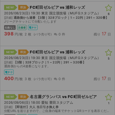
FC町田ゼルビア vs 浦和レッズ
NEW!
即決
ライブ・コンサート（海外）
2026/08/23(日) 19:30 東京 国立競技場（MUFGスタジアム）
6
[詳細]
通路側から連番 【3階｜328ブロック｜1 ~ 22列｜291 ~ 320番】
イベント
Jリーグチケットにて分配いたします
名義なし
主催者
電チケ
スポーツ
398
17
円/枚
2 枚
0 件
残り
日
演劇・ミュージカル
FC町田ゼルビア vs 浦和レッズ
NEW!
即決
ご利用ガイド
2026/08/23(日) 19:30 東京 国立競技場（MUFGスタジアム）
5
[詳細]
【3階｜328ブロック｜1 ~ 22列｜291 ~ 320番】
通路側からの4連番になります。
ご利用ガイド
電チケ
400
17
手数料・お支払い方法
円/枚
3 枚
0 件
残り
日
AIに質問する
名古屋グランパス vs FC町田ゼルビア
NEW!
即決
よくある質問
2026/09/06(日) 18:00 愛知 豊田スタジアム
1
[詳細]
【即送付】大人 当日引き換え券
分配URLを送りますので、ご自身の端末でチケットQRコードを表示ください。 事前に引換ブースでの指定席券との引換が必要となります。手数料がかかる場合がございます。 ご了承ください。
お知らせ