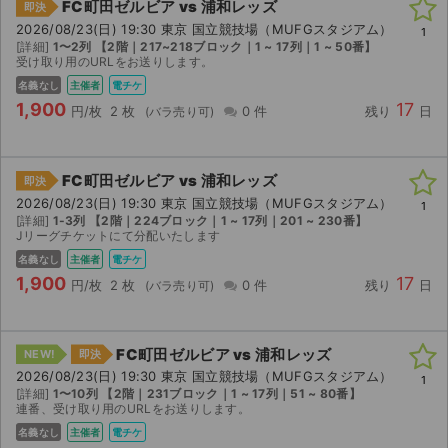
FC町田ゼルビア vs 浦和レッズ
即決
2026/08/23(日) 19:30 東京 国立競技場（MUFGスタジアム）
1
[詳細]
1〜2列 【2階｜217~218ブロック｜1 ~ 17列｜1 ~ 50番】
受け取り用のURLをお送りします。
名義なし
主催者
電チケ
1,900
17
円/枚
2 枚
0 件
残り
日
FC町田ゼルビア vs 浦和レッズ
即決
2026/08/23(日) 19:30 東京 国立競技場（MUFGスタジアム）
1
[詳細]
1-3列 【2階｜224ブロック｜1 ~ 17列｜201 ~ 230番】
Jリーグチケットにて分配いたします
名義なし
主催者
電チケ
1,900
17
円/枚
2 枚
0 件
残り
日
FC町田ゼルビア vs 浦和レッズ
NEW!
即決
2026/08/23(日) 19:30 東京 国立競技場（MUFGスタジアム）
1
[詳細]
1〜10列 【2階｜231ブロック｜1 ~ 17列｜51 ~ 80番】
連番、受け取り用のURLをお送りします。
名義なし
主催者
電チケ