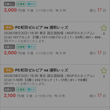
名義なし
主催者
電チケ
2,000
17
円/枚
5 枚
0 件
残り
日
FC町田ゼルビア vs 浦和レッズ
即決
2026/08/23(日) 19:30 東京 国立競技場（MUFGスタジアム）
0
[詳細]
137ブロック 【1階｜137~138ブロック｜1 ~ 24列｜361 ~ 404番】
QRチケットお送りいたします。
名義なし
主催者
電チケ
2,000
17
円/枚
5 枚
0 件
残り
日
FC町田ゼルビア vs 浦和レッズ
即決
2026/08/23(日) 19:30 東京 国立競技場（MUFGスタジアム）
2
[詳細]
1-10列 【2階｜232ブロック｜1 ~ 17列｜81 ~ 110番】
QRチケットお送りいたします。
名義なし
主催者
電チケ
2,100
17
円/枚
2 枚
0 件
残り
日