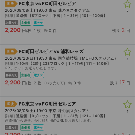
FC東京 vs FC町田ゼルビア
即決
2026/08/08(土) 19:00 東京 味の素スタジアム
2
[詳細]
通路側 【Bブロック｜下層｜1 ~ 31列｜101 ~ 120番】
名義なし
主催者
電チケ
2,200
2
円/枚
1 枚
0 件
残り
日
FC町田ゼルビア vs 浦和レッズ
即決
2026/08/23(日) 19:30 東京 国立競技場（MUFGスタジアム）
1
[詳細]
1-10列 【2階｜233ブロック｜1 ~ 17列｜111 ~ 140番】
QRチケットお送りいたします。
名義なし
主催者
電チケ
2,200
17
円/枚
2 枚
0 件
残り
日
FC東京 vs FC町田ゼルビア
即決
2026/08/08(土) 19:00 東京 味の素スタジアム
1
[詳細]
通路側 【Bブロック｜下層｜1 ~ 31列｜121 ~ 140番】
通路側から連番、受け取り用のURLをお送りします。
名義なし
主催者
電チケ
2,200
2