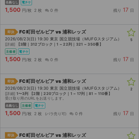
名義なし
電チケ
1,500
17
円/枚
2 枚
0 件
残り
日
FC町田ゼルビア vs 浦和レッズ
即決
2026/08/23(日) 19:30 東京 国立競技場（MUFGスタジアム）
5
[詳細]
【3階｜312ブロック｜1 ~ 22列｜321 ~ 350番】
主催者
電チケ
1,500
17
円/枚
2 枚
0 件
残り
日
FC町田ゼルビア vs 浦和レッズ
即決
2026/08/23(日) 19:30 東京 国立競技場（MUFGスタジアム）
2
[詳細]
1〜3列 【2階｜220ブロック｜1 ~ 17列｜81 ~ 110番】
受け取り用のURLをお送りします。
名義なし
主催者
電チケ
1,500
17
円/枚
2 枚
0 件
残り
日
FC町田ゼルビア vs 浦和レッズ
即決