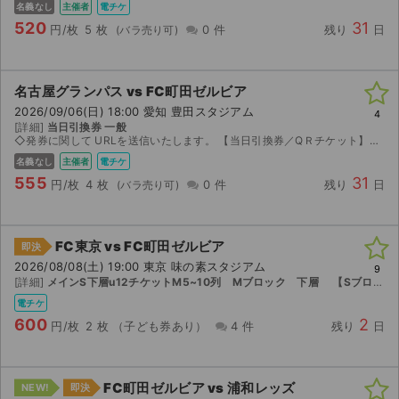
名義なし
主催者
電チケ
520
31
円/枚
5 枚
0 件
残り
日
名古屋グランパス vs FC町田ゼルビア
2026/09/06(日) 18:00 愛知 豊田スタジアム
4
[詳細]
当日引換券 一般
◇発券に関して URLを送信いたします。 【当日引換券／QＲチケット】座席位置未定 ・分配するQRチケットは当日引換券となります。QRチケットではご入場不可となりますので試合当日『N9ゲート前チ...
名義なし
主催者
電チケ
555
31
円/枚
4 枚
0 件
残り
日
FC東京 vs FC町田ゼルビア
即決
2026/08/08(土) 19:00 東京 味の素スタジアム
9
[詳細]
メインS下層u12チケットM5~10列 Mブロック 下層 【Sブロック｜下層｜1 ~ 31列｜101 ~ 120番】
電チケ
600
2
サイト情報
円/枚
2 枚
（子ども券あり）
4 件
残り
日
チケットジャム運営会社
FC町田ゼルビア vs 浦和レッズ
NEW!
即決