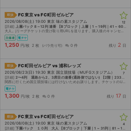
FC東京 vs FC町田ゼルビア
即決
2026/08/08(土) 19:00 東京 味の素スタジアム
12
[詳細]
上層バック 8～12列 連番 【Bブロック｜上層｜1 ~ 19列｜41 ~ 60番】
大人。jリーグチケットの受け取り用URLを送ります。購入後のキャンセル不可。
主催者
電チケ
1,250
2
円/枚
2 枚
0 件
残り
日
FC町田ゼルビア vs 浦和レッズ
即決
2026/08/23(日) 19:30 東京 国立競技場（MUFGスタジアム）
7
[詳細]
2〜4列 通路から2、3席目の連番(通路側ではない) 【2階｜233ブロック｜1 ~ 17列｜111 ~ 140番】
関西に行くため国立競技場には行けないためお譲りします。チケットのURLをお伝えいたします。
電チケ
1,300
17
円/枚
2 枚
0 件
残り
日
FC東京 vs FC町田ゼルビア
即決
2026/08/08(土) 19:00 東京 味の素スタジアム
4
[詳細]
下層バック １０列 大人 【Bブロック｜下層｜1 ~ 31列｜81 ~ 100番】