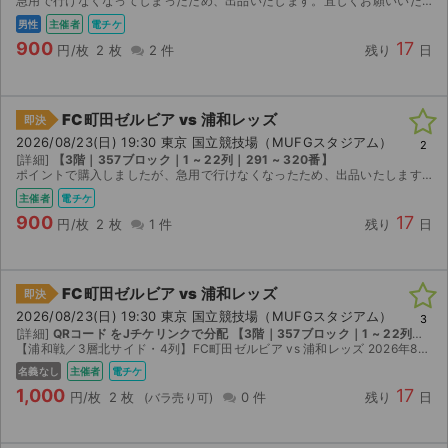
急用で行けなくなってしまったため、出品いたします。宜しくお願いいたします。
男性
主催者
電チケ
900
17
円/枚
2 枚
2 件
残り
日
FC町田ゼルビア vs 浦和レッズ
即決
2026/08/23(日) 19:30 東京 国立競技場（MUFGスタジアム）
2
[詳細]
【3階｜357ブロック｜1 ~ 22列｜291 ~ 320番】
ポイントで購入しましたが、急用で行けなくなったため、出品いたします。
主催者
電チケ
900
17
円/枚
2 枚
1 件
残り
日
FC町田ゼルビア vs 浦和レッズ
即決
2026/08/23(日) 19:30 東京 国立競技場（MUFGスタジアム）
3
[詳細]
QRコード をJチケリンクで分配 【3階｜357ブロック｜1 ~ 22列｜291 ~ 320番】
【浦和戦／3層北サイド・4列】FC町田ゼルビア vs 浦和レッズ 2026年8月23日（日）19:30キックオフ MUFGスタジアム 3層北サイド 357ブロック／4列 A2・A6ゲ...
名義なし
主催者
電チケ
1,000
17
円/枚
2 枚
0 件
残り
日