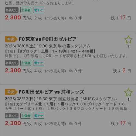
連番、受け取り用のURLをお送りします。
名義なし
主催者
電チケ
2,300
17
円/枚
2 枚
0 件
残り
日
FC東京 vs FC町田ゼルビア
即決
2026/08/08(土) 19:00 東京 味の素スタジアム
7
[詳細]
【Bブロック｜上層｜1 ~ 19列｜421 ~ 440番】
連番です。取引連絡にてQRコードが表示されるURLをお渡しいたします。
名義なし
主催者
電チケ
2,300
2
円/枚
4 枚
0 件
残り
日
FC町田ゼルビア vs 浦和レッズ
即決
2026/08/23(日) 19:30 東京 国立競技場（MUFGスタジアム）
3
[詳細]
カテゴリー４北（１層）１層バック１３６ブロックＦゲート １８列 【1階｜136ブロック｜1 ~ 24列｜341 ~ 360番】
カテゴリー４北（１層） １層バック１３６ブロックＦゲート １８列 連番です。 URL送ります
名義なし
主催者
電チケ
2,300
17
円/枚
5 枚
0 件
残り
日