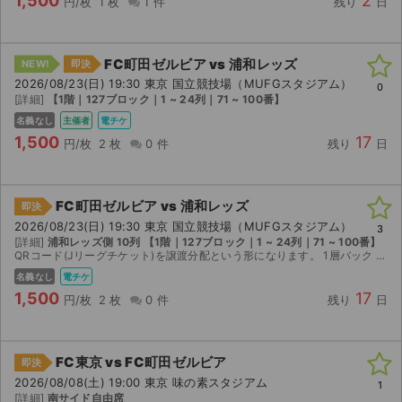
1,500
2
円/枚
1 枚
1 件
残り
日
FC町田ゼルビア vs 浦和レッズ
NEW!
即決
2026/08/23(日) 19:30 東京 国立競技場（MUFGスタジアム）
0
[詳細]
【1階｜127ブロック｜1 ~ 24列｜71 ~ 100番】
名義なし
主催者
電チケ
1,500
17
円/枚
2 枚
0 件
残り
日
FC町田ゼルビア vs 浦和レッズ
即決
2026/08/23(日) 19:30 東京 国立競技場（MUFGスタジアム）
3
[詳細]
浦和レッズ側 10列 【1階｜127ブロック｜1 ~ 24列｜71 ~ 100番】
QRコード(Jリーグチケット)を譲渡分配という形になります。 1層バック 127ブロック Fゲート 10列 80番代です。 浦和レッズユニ着用可能な席になります。 浦和レッズの応援をしてく...
名義なし
電チケ
1,500
17
円/枚
2 枚
0 件
残り
日
FC東京 vs FC町田ゼルビア
即決
2026/08/08(土) 19:00 東京 味の素スタジアム
1
[詳細]
南サイド自由席