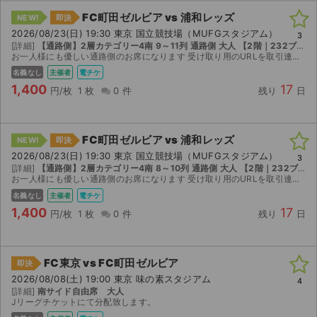
FC町田ゼルビア vs 浦和レッズ
NEW!
即決
2026/08/23(日) 19:30 東京 国立競技場（MUFGスタジアム）
3
[詳細]
【通路側】2層カテゴリー4南 9～11列 通路側 大人 【2階｜232ブロック｜1 ~ 17列｜81 ~ 110番】
お一人様にも優しい通路側のお席になります 受け取り用のURLを取引連絡欄にてお送り致します ミックスエリアなので、両サポーターとも安心してお座り頂けます
名義なし
主催者
電チケ
1,400
17
円/枚
1 枚
0 件
残り
日
FC町田ゼルビア vs 浦和レッズ
NEW!
即決
2026/08/23(日) 19:30 東京 国立競技場（MUFGスタジアム）
3
[詳細]
【通路側】2層カテゴリー4南 8～10列 通路側 大人 【2階｜232ブロック｜1 ~ 17列｜81 ~ 110番】
お一人様にも優しい通路側のお席になります 受け取り用のURLを取引連絡欄にてお送り致します ミックスエリアなので、両サポーターとも安心してお座り頂けます
名義なし
主催者
電チケ
1,400
17
円/枚
1 枚
0 件
残り
日
FC東京 vs FC町田ゼルビア
即決
2026/08/08(土) 19:00 東京 味の素スタジアム
4
[詳細]
南サイド自由席 大人
Jリーグチケットにて分配致します。