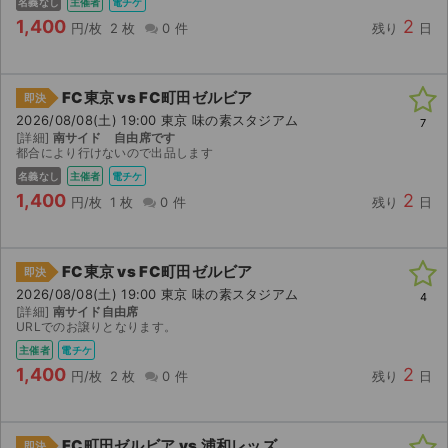
名義なし
主催者
電チケ
1,400
2
円/枚
2 枚
0 件
残り
日
FC東京 vs FC町田ゼルビア
即決
2026/08/08(土) 19:00 東京 味の素スタジアム
7
[詳細]
南サイド 自由席です
都合により行けないので出品します
名義なし
主催者
電チケ
1,400
2
円/枚
1 枚
0 件
残り
日
FC東京 vs FC町田ゼルビア
即決
2026/08/08(土) 19:00 東京 味の素スタジアム
4
[詳細]
南サイド自由席
URLでのお譲りとなります。
主催者
電チケ
1,400
2
円/枚
2 枚
0 件
残り
日
FC町田ゼルビア vs 浦和レッズ
即決