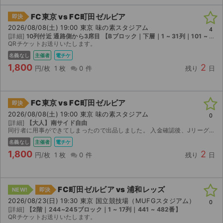
FC東京 vs FC町田ゼルビア
即決
2026/08/08(土) 19:00 東京 味の素スタジアム
4
[詳細]
10列付近 通路側から3席目 【Bブロック｜下層｜1 ~ 31列｜101 ~ 120番】
QRチケットお送りいたします。
名義なし
主催者
電チケ
1,800
2
円/枚
1 枚
0 件
残り
日
FC東京 vs FC町田ゼルビア
即決
2026/08/08(土) 19:00 東京 味の素スタジアム
0
[詳細]
【大人】南サイド自由
同行者に用事ができてしまったので出品しました。 入金確認後、Jリーグチケットでの分配機能によりチケットを分配・QRコードを表示するURLをお送りします。
名義なし
主催者
電チケ
1,800
2
円/枚
1 枚
0 件
残り
日
FC町田ゼルビア vs 浦和レッズ
NEW!
即決
2026/08/23(日) 19:30 東京 国立競技場（MUFGスタジアム）
0
[詳細]
【2階｜244~245ブロック｜1 ~ 17列｜441 ~ 482番】
QRチケットお送りいたします。