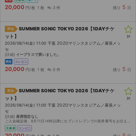
20,000
5
円/枚
1 枚
3 件
残り
日
SUMMER SONIC TOKYO 2026【1DAYチケ
即決
ット】
31
2026/08/14(金) 11:00 千葉 ZOZOマリンスタジアム／幕張メッ
セ
[詳細]
イープラスで買いました。
男性
コンビニ
20,000
5
円/枚
1 枚
0 件
残り
日
SUMMER SONIC TOKYO 2026【1DAYチケ
即決
ット】
31
2026/08/14(金) 11:00 千葉 ZOZOマリンスタジアム／幕張メッ
セ
[詳細]
座席指定なし
ご入金確認後、8月11日14時以降にセブンイレブンでの発券番号をお伝えします。発券の際に店頭発券手数料165円を別途お支払いください。
主催者
コンビニ
20,000
5
円/枚
1 枚
1 件
残り
日