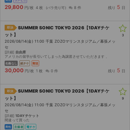
29,800
5
円/枚
4 枚
8 件
残り
日
SUMMER SONIC TOKYO 2026【1DAYチケ
即決
ット】
3
2026/08/14(金) 11:00 千葉 ZOZOマリンスタジアム／幕張メッ
セ
[詳細]
自由席
アメリカの留学が長引いてしまった為譲渡させていただきます 、
名義なし
紙チケ
郵送
30,000
5
円/枚
1 枚
0 件
残り
日
SUMMER SONIC TOKYO 2026【1DAYチケ
即決
ット】
9
2026/08/14(金) 11:00 千葉 ZOZOマリンスタジアム／幕張メッ
セ
[詳細]
1DAYチケット
間違って買った
男性
主催者
電チケ