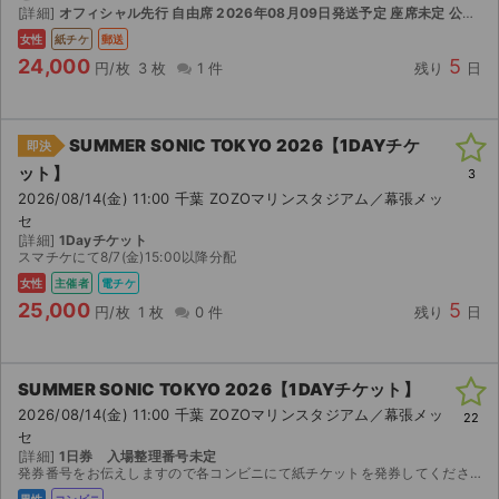
[詳細]
オフィシャル先行 自由席 2026年08月09日発送予定 座席未定 公演日の1週間前発送予定
女性
紙チケ
郵送
24,000
5
円/枚
3 枚
1 件
残り
日
SUMMER SONIC TOKYO 2026【1DAYチケ
即決
ット】
3
2026/08/14(金) 11:00 千葉 ZOZOマリンスタジアム／幕張メッ
セ
[詳細]
1Dayチケット
スマチケにて8/7(金)15:00以降分配
女性
主催者
電チケ
25,000
5
円/枚
1 枚
0 件
残り
日
SUMMER SONIC TOKYO 2026【1DAYチケット】
2026/08/14(金) 11:00 千葉 ZOZOマリンスタジアム／幕張メッ
22
セ
[詳細]
1日券 入場整理番号未定
発券番号をお伝えしますので各コンビニにて紙チケットを発券してください。お座席は紙チケットを発券してみないと分かりませんのでご検討宜しくお願い致します。 詳細 出演： 8.14fri-Tokyo...
男性
コンビニ