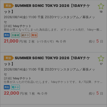
SUMMER SONIC TOKYO 2026【1DAYチケ
即決
ット】
19
2026/08/14(金) 11:00 千葉 ZOZOマリンスタジアム／幕張メッ
セ
[詳細]
1dayチケット
都合が悪くなってしまった為出品します。 オフィシャル先行、1day一般。支払い済です。 入金確認後、セブンイレブンでの発券番号をお伝えします。8/11発券開始後に郵送いたします。 予めご了...
男性
主催者
紙チケ
郵送
21,000
5
円/枚
2 枚
0 件
残り
日
SUMMER SONIC TOKYO 2026【1DAYチケ
即決
ット】
17
2026/08/14(金) 11:00 千葉 ZOZOマリンスタジアム／幕張メッ
セ
[詳細]
1dayチケット
仕事が入ったので出品いたします。1dayチケットです。 8／7以降、チケットダウンロードが可能になりますので、スマチケで分配いたします。
男性
電チケ
22,000
5
円/枚
1 枚
0 件
残り
日