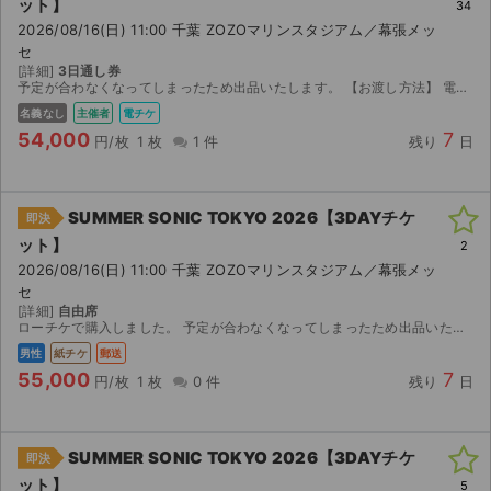
ット】
34
2026/08/16(日) 11:00 千葉 ZOZOマリンスタジアム／幕張メッ
セ
[詳細]
3日通し券
予定が合わなくなってしまったため出品いたします。 【お渡し方法】 電子チケット（イープラス）にて分配いたします。 分配可能になり次第、取引連絡にてURLをお送りします。 【注意事項】 公演が...
名義なし
主催者
電チケ
54,000
7
円/枚
1 枚
1 件
残り
日
SUMMER SONIC TOKYO 2026【3DAYチケ
即決
ット】
2
2026/08/16(日) 11:00 千葉 ZOZOマリンスタジアム／幕張メッ
セ
[詳細]
自由席
ローチケで購入しました。 予定が合わなくなってしまったため出品いたします。 【お渡し方法】 発券情報（予約番号など）をお知らせします。 【発券方法】 2026年8月7日（金）12:00から発券開...
男性
紙チケ
郵送
55,000
7
円/枚
1 枚
0 件
残り
日
SUMMER SONIC TOKYO 2026【3DAYチケ
即決
ット】
5