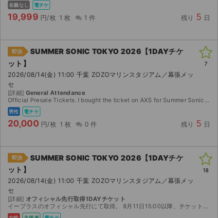
名義なし
電チケ
19,999
5
円/枚
1 枚
1 件
残り
日
SUMMER SONIC TOKYO 2026【1DAYチケ
即決
ット】
7
2026/08/14(金) 11:00 千葉 ZOZOマリンスタジアム／幕張メッ
セ
[詳細]
General Attendance
Official Presale Tickets. I bought the ticket on AXS for Summer Sonic 2026. I can directly transf...
男性
電チケ
20,000
5
円/枚
1 枚
0 件
残り
日
SUMMER SONIC TOKYO 2026【1DAYチケ
即決
ット】
18
2026/08/14(金) 11:00 千葉 ZOZOマリンスタジアム／幕張メッ
セ
[詳細]
オフィシャル先行取得1DAYチケット
イープラスのオフィシャル先行にて取得。 8月11日15:00以降、チケットのダウンロードが可能になり次第イープラスのスマチケにて分配予定です。
女性
主催者
電チケ