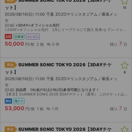
SUMMER SONIC TOKYO 2026【3DAYチケ
即決
ット】
15
2026/08/16(日) 11:00 千葉 ZOZOマリンスタジアム／幕張メッ
セ
[詳細]
<3DAY>オフィシャル先行
<3DAY>オフィシャル先行 2月にイープラスにて購入 発券:セブン-イレブン 発券枚数:2枚 2026/08/11(火) 14:00 ~ にお受取りください。 13桁の払込票番号を店舗レジに...
女性
主催者
コンビニ
50,000
7
円/枚
2 枚
0 件
残り
日
SUMMER SONIC TOKYO 2026【3DAYチケ
即決
ット】
8
2026/08/16(日) 11:00 千葉 ZOZOマリンスタジアム／幕張メッ
セ
[詳細]
自由席 14(金)15(土)16(日)参加可能となります！
【東京】SUMMER SONIC 2026 3DAYチケット（通常） このチケットは3日間参加が可能となります！ 少しなら交渉可能となります！ ローソンチケットとなります！ ダウンロード開始...
男性
電チケ
53,000
7
円/枚
1 枚
1 件
残り
日
SUMMER SONIC TOKYO 2026【3DAYチケ
即決