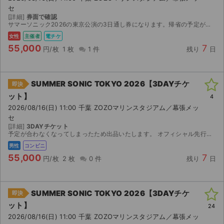
セ
[詳細]
券面で確認
サマーソニック2026の東京公演の3日通し券になります。帰省の予定が入り行けなくなったので出品しました。主催者先行で取りました、8月7日15時からダウンロード開始になりますので、それ以降のお渡し...
女性
主催者
電チケ
55,000
7
円/枚
1 枚
1 件
残り
日
SUMMER SONIC TOKYO 2026【3DAYチケ
即決
ット】
4
2026/08/16(日) 11:00 千葉 ZOZOマリンスタジアム／幕張メッ
セ
[詳細]
3DAYチケット
予定が合わなくなってしまったため出品いたします。 オフィシャル先行で当選したチケットです。 【お渡し方法】 セブンイレブン発券。チケット発券可能になりましたら、発券情報を取引連絡にてお送りしま...
男性
コンビニ
55,000
7
円/枚
2 枚
0 件
残り
日
SUMMER SONIC TOKYO 2026【3DAYチケ
即決
ット】
24
2026/08/16(日) 11:00 千葉 ZOZOマリンスタジアム／幕張メッ