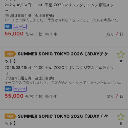
2026/08/16(日) 11:00 千葉 ZOZOマリンスタジアム／幕張メッ
セ
[詳細]
3日通し券（金土日有効）
ローチケで購入しました。 予定が合わなくなってしまったため出品いたします。 【お渡し方法】 発券情報（予約番号など）をお知らせします。 【発券方法】 2026年8月7日（金）1...
男性
コンビニ
55,000
7
円/枚
1 枚
1 件
残り
日
SUMMER SONIC TOKYO 2026【3DAYチケ
即決
ット】
6
2026/08/16(日) 11:00 千葉 ZOZOマリンスタジアム／幕張メッ
セ
[詳細]
3日通し券（金土日有効）
イープラスで購入しました。 予定が合わなくなってしまったため出品いたします。 【お渡し方法】 発券情報（13桁の払込票番号）をお知らせします。 【発券方法】 2026年8月11...
男性
コンビニ
55,000
7
円/枚
1 枚
1 件
残り
日
SUMMER SONIC TOKYO 2026【3DAYチケ
即決
ット】
8