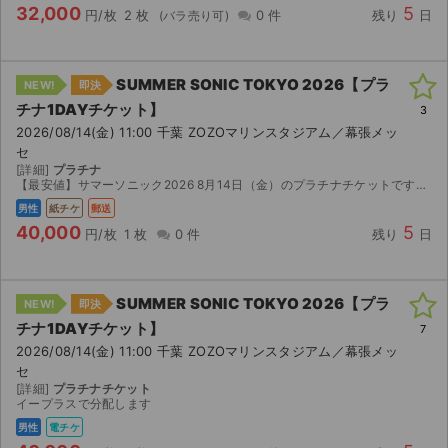
32,000
5
円/枚
2 枚
0 件
残り
日
SUMMER SONIC TOKYO 2026【プラ
NEW!
即決
チナ1DAYチケット】
3
2026/08/14(金) 11:00 千葉 ZOZOマリンスタジアム／幕張メッ
セ
[詳細]
プラチナ
【最安値】サマーソニック2026 8月14日（金）のプラチナチケットです。 同行者が行けなくなった為出品。 紙チケットですので発券後直ぐに郵送します。
男性
紙チケ
郵送
40,000
5
円/枚
1 枚
0 件
残り
日
SUMMER SONIC TOKYO 2026【プラ
NEW!
即決
チナ1DAYチケット】
7
2026/08/14(金) 11:00 千葉 ZOZOマリンスタジアム／幕張メッ
セ
[詳細]
プラチナチケット
イープラスで分配します
男性
電チケ