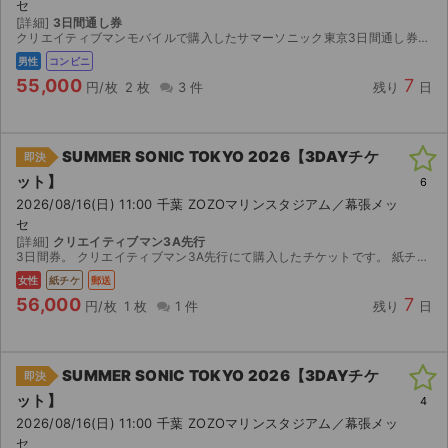
セ
[詳細]
3日間通し券
クリエイティブマンモバイルで購入したサマーソニック東京3日間通し券になります。 仕事の都合で行かれなくなってしまいました。 公演までの日数が残り少ないので安価でチケットを購入できなかった方に...
男性
コンビニ
55,000
7
円/枚
2 枚
3 件
残り
日
SUMMER SONIC TOKYO 2026【3DAYチケ
即決
ット】
6
2026/08/16(日) 11:00 千葉 ZOZOマリンスタジアム／幕張メッ
セ
[詳細]
クリエイティブマン3A先行
3日間券。 クリエイティブマン3A先行にて購入したチケットです。 紙チケットなのでご自身で発券していただく形になります。2026/08/07(金) 14:00 ~ 2026/08/17(...
女性
紙チケ
郵送
56,000
7
円/枚
1 枚
1 件
残り
日
SUMMER SONIC TOKYO 2026【3DAYチケ
即決
ット】
4
2026/08/16(日) 11:00 千葉 ZOZOマリンスタジアム／幕張メッ
セ