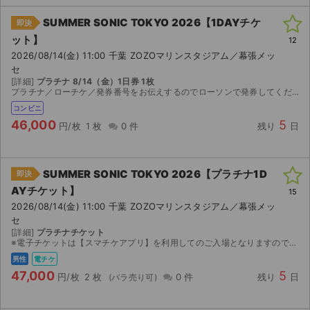
SUMMER SONIC TOKYO 2026【1DAYチケ
即決
ット】
12
2026/08/14(金) 11:00 千葉 ZOZOマリンスタジアム／幕張メッ
セ
[詳細]
プラチナ 8/14（金）1日券 1枚
プラチナ／ローチケ／発券番号をお伝えするのでローソンで発券してください
コンビニ
46,000
5
円/枚
1 枚
0 件
残り
日
SUMMER SONIC TOKYO 2026【プラチナ1D
即決
AYチケット】
15
2026/08/14(金) 11:00 千葉 ZOZOマリンスタジアム／幕張メッ
セ
[詳細]
プラチナチケット
※電子チケットは【スマチケアプリ】を利用してのご入場となりますので、アプリのダウンロードをお願い致します。 ダウンロード期間になりましたら、取引連絡へスマチケ受取用ＵＲＬのご連絡をさせていただ...
男性
電チケ
47,000
5
円/枚
2 枚
0 件
残り
日