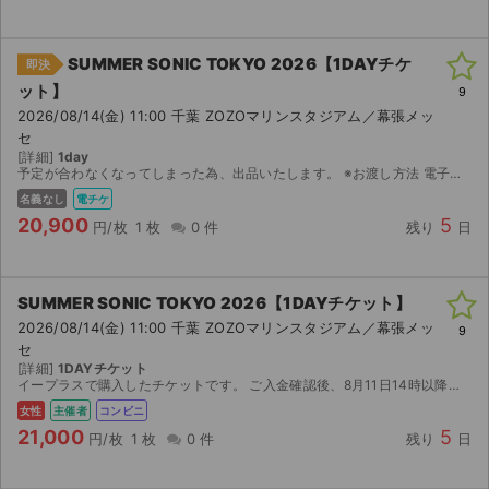
SUMMER SONIC TOKYO 2026【1DAYチケ
即決
ット】
9
2026/08/14(金) 11:00 千葉 ZOZOマリンスタジアム／幕張メッ
セ
[詳細]
1day
予定が合わなくなってしまった為、出品いたします。 ※お渡し方法 電子チケット（イープラス）にて分配いたします。 分配可能になり次第、取引連絡にてURLをお送りします。 チケット表示され次第...
名義なし
電チケ
20,900
5
円/枚
1 枚
0 件
残り
日
SUMMER SONIC TOKYO 2026【1DAYチケット】
2026/08/14(金) 11:00 千葉 ZOZOマリンスタジアム／幕張メッ
9
セ
[詳細]
1DAYチケット
イープラスで購入したチケットです。 ご入金確認後、8月11日14時以降にセブンイレブンでの発券番号をお伝えします。 発券の際に店頭発券手数料165円を別途お支払いください。
女性
主催者
コンビニ
21,000
5
円/枚
1 枚
0 件
残り
日