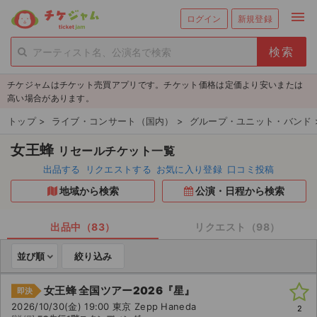
menu
ログイン
新規登録
person_add
exit_to_app
新規会員登録
ログイン
チケジャムはチケット売買アプリです。チケット価格は定価より安いまたは
チケットを探す
高い場合があります。
新着チケット
トップ
>
ライブ・コンサート（国内）
>
グループ・ユニット・バンド
女王蜂
リセールチケット一覧
値下げしたチケット
出品する
リクエストする
お気に入り登録
口コミ投稿
都道府県からチケットを探す
地域から検索
公演・日程から検索
もうすぐ開催のチケット
出品中（83）
リクエスト（98）
チケットのリクエスト一覧
並び順
絞り込み
取扱チケット
女王蜂 全国ツアー2026『星』
即決
2026/10/30(金) 19:00 東京 Zepp Haneda
2
ライブ・コンサート（国内）