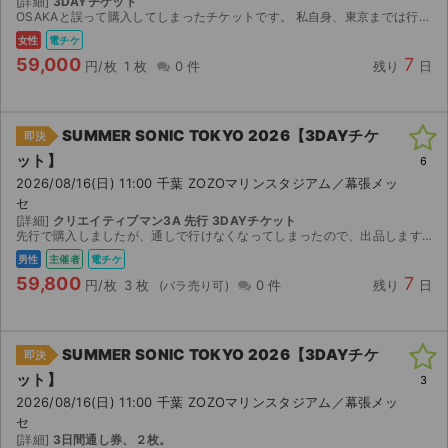
[詳細]
3DAYチケット
OSAKAと誤って購入してしまったチケットです。 私自身、東京までは行けないので購入していただきたいです。
女性
電チケ
59,000
7
円/枚
1 枚
0 件
残り
日
SUMMER SONIC TOKYO 2026【3DAYチケ
即決
ット】
6
2026/08/16(日) 11:00 千葉 ZOZOマリンスタジアム／幕張メッ
セ
[詳細]
クリエイティブマン3A 先行 3DAYチケット
先行で購入しましたが、通しで行けなくなってしまったので、出品します クリエイティブマン3A会員先行にて購入してますので、スマチケになります 8/7〜ダウンロード開は可能になるため8/7以降システ...
男性
主催者
電チケ
59,800
7
円/枚
3 枚
0 件
残り
日
SUMMER SONIC TOKYO 2026【3DAYチケ
即決
ット】
3
2026/08/16(日) 11:00 千葉 ZOZOマリンスタジアム／幕張メッ
セ
[詳細]
3日間通し券、２枚。