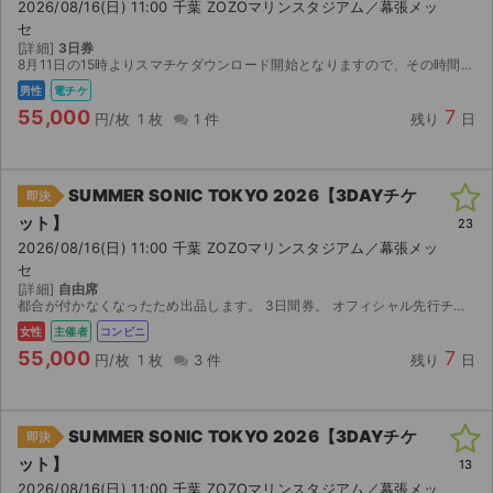
2026/08/16(日) 11:00 千葉 ZOZOマリンスタジアム／幕張メッ
セ
[詳細]
3日券
8月11日の15時よりスマチケダウンロード開始となりますので、その時間に分配いたします。
男性
電チケ
55,000
7
円/枚
1 枚
1 件
残り
日
SUMMER SONIC TOKYO 2026【3DAYチケ
即決
ット】
23
2026/08/16(日) 11:00 千葉 ZOZOマリンスタジアム／幕張メッ
セ
[詳細]
自由席
都合が付かなくなったため出品します。 3日間券。 オフィシャル先行チケットです。 チケットはセブンイレブンでの発券になります ※発券開始日時に変更があったとの事で下記変更記載します 【コ...
女性
主催者
コンビニ
55,000
7
円/枚
1 枚
3 件
残り
日
SUMMER SONIC TOKYO 2026【3DAYチケ
即決
ット】
13
2026/08/16(日) 11:00 千葉 ZOZOマリンスタジアム／幕張メッ