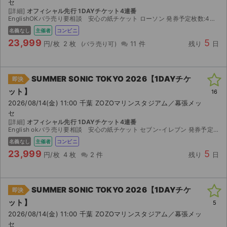
セ
[詳細]
オフィシャル先行 1DAYチケット4連番
EnglishOKバラ売り要相談 安心の紙チケット ローソン 発券予定枚数:4枚 2026/08/09(日) 14:00 ~ 2026/08/17(月) 21:00の間にお受取りくださ...
名義なし
主催者
コンビニ
23,999
5
円/枚
2 枚
11 件
残り
日
SUMMER SONIC TOKYO 2026【1DAYチケ
即決
ット】
16
2026/08/14(金) 11:00 千葉 ZOZOマリンスタジアム／幕張メッ
セ
[詳細]
オフィシャル先行 1DAYチケット4連番
English okバラ売り要相談 安心の紙チケット セブン-イレブン 発券予定枚数:4枚 2026/08/09(日) 14:00 ~ 2026/08/17(月) 21:00の間にお受取り...
名義なし
主催者
コンビニ
23,999
5
円/枚
4 枚
2 件
残り
日
SUMMER SONIC TOKYO 2026【1DAYチケ
即決
ット】
5
2026/08/14(金) 11:00 千葉 ZOZOマリンスタジアム／幕張メッ
セ