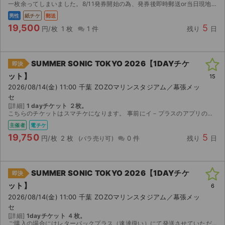
一枚余ってしまいました。8/11発券開始の為、発券後即時郵送or当日現地にて手渡しいたします。 迅速な対応心掛けますので、何卒宜しくお願いいたします。
男性
紙チケ
郵送
19,500
5
円/枚
1 枚
1 件
残り
日
SUMMER SONIC TOKYO 2026【1DAYチケ
即決
ット】
15
2026/08/14(金) 11:00 千葉 ZOZOマリンスタジアム／幕張メッ
セ
[詳細]
1 dayチケット ２枚。
こちらのチケットはスマチケになります。 事前にイ－プラスのアプリのインストールをお済ませください。 ご購入の場合にはイ－プラスのアプリに登録済みのメ－ルアドレス（複数枚ご購入の場合には複数人分...
主催者
電チケ
19,750
5
円/枚
2 枚
0 件
残り
日
SUMMER SONIC TOKYO 2026【1DAYチケ
即決
サイト情報
ット】
6
2026/08/14(金) 11:00 千葉 ZOZOマリンスタジアム／幕張メッ
チケットジャム運営会社
セ
[詳細]
1dayチケット ４枚。
ご購入の場合にはレターパックプラス（速達扱い）にて発送させていただきます。通常、発送日の翌日には到着いたします。 サマソニは雨天決行、公演中止は基本的にありませんが主催者の判断で公演中止の場合...