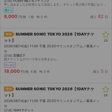
[詳細]
FC先行1階スタンディング
申し込みましたが出張となり出品します。 チケット受け取り可能になり次第、eプラスの分配ですぐにURLでお渡しします。
ライブ・コンサート（海外）
電チケ
8,000
82
円/枚
1 枚
0 件
残り
日
イベント
スポーツ
SUMMER SONIC TOKYO 2026【1DAYチケ
即決
ット】
23
演劇・ミュージカル
2026/08/14(金) 11:00 千葉 ZOZOマリンスタジアム／幕張メッ
セ
ご利用ガイド
[詳細]
定価以下
紙チケットなのでバラ売り出来ません。
コンビニ
ご利用ガイド
18,000
5
円/枚
4 枚
0 件
残り
日
手数料・お支払い方法
AIに質問する
SUMMER SONIC TOKYO 2026【1DAYチケ
即決
ット】
23
よくある質問
2026/08/14(金) 11:00 千葉 ZOZOマリンスタジアム／幕張メッ
セ
お知らせ
[詳細]
1DAYチケット