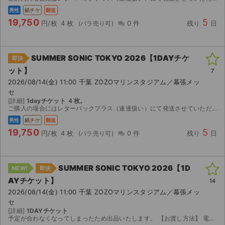
チケットジャム利用規約
男性
紙チケ
郵送
19,750
5
円/枚
4 枚
0 件
残り
日
プライバシーポリシー
特定商取引法に基づく表記
SUMMER SONIC TOKYO 2026【1DAYチケ
即決
公演登録依頼
ット】
7
2026/08/14(金) 11:00 千葉 ZOZOマリンスタジアム／幕張メッ
不正転売禁止法について
セ
[詳細]
1dayチケット ４枚。
ご購入の場合にはレターパックプラス（速達扱い）にて発送させていただきます。通常、発送日の翌日には到着いたします。 サマソニは雨天決行、公演中止は基本的にありませんが主催者の判断で公演中止の場合...
チケットジャムの取り組み
男性
紙チケ
郵送
19,750
5
音楽情報
円/枚
4 枚
0 件
残り
日
SUMMER SONIC TOKYO 2026【1D
NEW!
即決
AYチケット】
14
2026/08/14(金) 11:00 千葉 ZOZOマリンスタジアム／幕張メッ
セ
[詳細]
1DAYチケット
予定が合わなくなってしまったため出品いたします。 【お渡し方法】 電子チケット（チケットぴあ）にて分配いたします。 分配可能になり次第、取引連絡にてURLをお送りいたします。 迅速で丁寧な対...