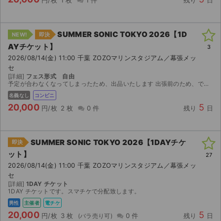
SUMMER SONIC TOKYO 2026【1D
NEW!
即決
AYチケット】
3
2026/08/14(金) 11:00 千葉 ZOZOマリンスタジアム／幕張メッ
セ
[詳細]
フェス形式 自由
予定が合わなくなってしまったため、出品いたします 出張前のため、できるだけ早めのご対応を希望します(応談） チケットぴあで購入したチケットです 「引換票番号」 をお渡ししますので、 セブ...
名義なし
コンビニ
20,000
5
円/枚
2 枚
0 件
残り
日
SUMMER SONIC TOKYO 2026【1DAYチケ
即決
ット】
27
2026/08/14(金) 11:00 千葉 ZOZOマリンスタジアム／幕張メッ
セ
[詳細]
1DAY チケット
1DAY チケットです。スマチケで分配致します。
男性
主催者
電チケ
20,000
5
円/枚
3 枚
0 件
残り
日