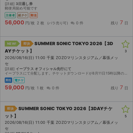
[詳細]
3日通し券
郵便局留め可能です
主催者
紙チケ
郵送
56,000
7
円/枚
2 枚
0 件
残り
日
SUMMER SONIC TOKYO 2026【3D
NEW!
即決
AYチケット】
3
2026/08/16(日) 11:00 千葉 ZOZOマリンスタジアム／幕張メッ
セ
[詳細]
イープラス オフィシャル先行にて
イープラスにて分配します。チケットダウンロードが8月11日15時以降のため、可能な限り早く対応させていただきます。
男性
電チケ
59,000
7
円/枚
1 枚
0 件
残り
日
SUMMER SONIC TOKYO 2026【3DAYチケ
即決
ット】
5
2026/08/16(日) 11:00 千葉 ZOZOマリンスタジアム／幕張メッ
セ