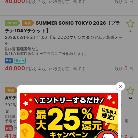
40,000
5
円/枚
2 枚
0 件
残り
日
SUMMER SONIC TOKYO 2026【プラ
NEW!
即決
チナ1DAYチケット】
4
2026/08/14(金) 11:00 千葉 ZOZOマリンスタジアム／幕張メッ
セ
[詳細]
整理番号なし
8/11の15時以降にイープラスにて分配致します。
男性
電チケ
40,000
5
円/枚
4 枚
0 件
残り
日
×
SUMMER SONIC TOKYO 2026【プラチナ1D
即決
AYチケット】
14
2026/08/14(金) 11:00 千葉 ZOZOマリンスタジアム／幕張メッ
セ
[詳細]
電子チケット8/13〜ダウンロード分配可能
予定が合わなくなってしまったため出品いたします。 【お渡し方法】 電子チケット（イープラス）にて分配いたします。 分配可能になり次第、取引連絡にてURLをお送りします。 【注意事項】 取引確...
女性
電チケ
41,500
5
円/枚
1 枚
3 件
残り
日