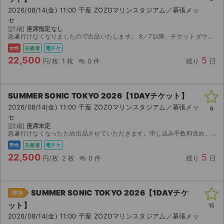
2026/08/14(金) 11:00 千葉 ZOZOマリンスタジアム／幕張メッ
セ
[詳細]
座席指定なし
急遽行けなくなりましたので出品いたします。 8／7以降、チケットダウンロードが可能になりますので、e+にて分配いたします。 出品が初めてなので勝手がわかっておりませんが、なるべく早く対応いたしま...
女性
主催者
電チケ
22,500
5
円/枚
1 枚
0 件
残り
日
SUMMER SONIC TOKYO 2026【1DAYチケット】
2026/08/14(金) 11:00 千葉 ZOZOマリンスタジアム／幕張メッ
6
セ
[詳細]
座席未定
急遽行けなくなったため出品させていただきます。申し込み手数料含め、定価です。
男性
主催者
電チケ
22,500
5
円/枚
2 枚
0 件
残り
日
SUMMER SONIC TOKYO 2026【1DAYチケ
即決
ット】
15
2026/08/14(金) 11:00 千葉 ZOZOマリンスタジアム／幕張メッ