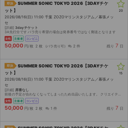
SUMMER SONIC TOKYO 2026【3DAYチケ
即決
ット】
20
2026/08/16(日) 11:00 千葉 ZOZOマリンスタジアム／幕張メッ
セ
[詳細]
3dayチケット
3A先行分です バラ売り希望の場合は発券番号ではなく郵送となります
女性
主催者
コンビニ
50,000
7
円/枚
2 枚
2 件
残り
日
SUMMER SONIC TOKYO 2026【3DAYチケ
即決
ット】
15
2026/08/16(日) 11:00 千葉 ZOZOマリンスタジアム／幕張メッ
セ
[詳細]
席番なし
前後の予定が合わなくなってしまったため出品いたします。 クリエイティブマンオフィシャル先行で当選したチケットです。 先に画像もお送りすることも可能です。 発券は8/11 14時以降になります。 ...
女性
主催者
コンビニ
50,000
7
円/枚
2 枚
1 件
残り
日