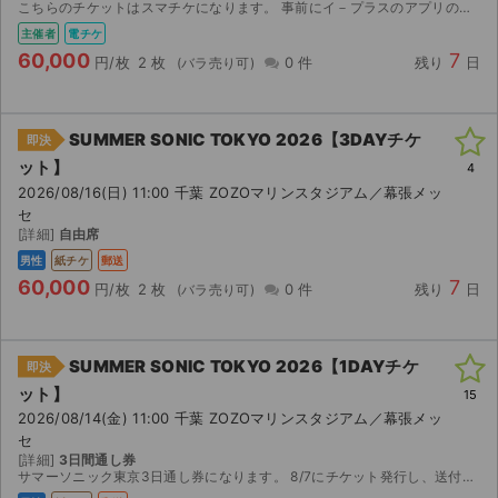
こちらのチケットはスマチケになります。 事前にイ－プラスのアプリのインストールをお済ませください。 ご購入の場合にはイ－プラスのアプリに登録済みのメ－ルアドレス（複数枚ご購入の場合には複数人分...
主催者
電チケ
60,000
7
円/枚
2 枚
0 件
残り
日
SUMMER SONIC TOKYO 2026【3DAYチケ
即決
ット】
4
2026/08/16(日) 11:00 千葉 ZOZOマリンスタジアム／幕張メッ
セ
[詳細]
自由席
男性
紙チケ
郵送
60,000
7
円/枚
2 枚
0 件
残り
日
SUMMER SONIC TOKYO 2026【1DAYチケ
即決
ット】
15
2026/08/14(金) 11:00 千葉 ZOZOマリンスタジアム／幕張メッ
セ
[詳細]
3日間通し券
サマーソニック東京3日通し券になります。 8/7にチケット発行し、送付する流れになります。 購入後の入場トラブル等での返金しかねますのでよろしくお願いします。