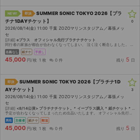
SUMMER SONIC TOKYO 2026【プラ
NEW!
即決
チナ1DAYチケット】
0
2026/08/14(金) 11:00 千葉 ZOZOマリンスタジアム／幕張メッ
セ
[詳細]
eプラス オフィシャル先行プラチナチケット
同行者の家族が都合が合わなくなってしまい、 泣く泣く断念しました。 コンビニ発券開始日時が、各公演3日前14:00〜となりましたので、8/11の14時からコンビニで発券し、11.12.13で事...
名義なし
紙チケ
手渡し
45,000
5
円/枚
1 枚
0 件
残り
日
SUMMER SONIC TOKYO 2026【プラチナ1D
即決
AYチケット】
3
2026/08/14(金) 11:00 千葉 ZOZOマリンスタジアム／幕張メッ
セ
[詳細]
<8/14公演> プラチナチケット。* イープラス購入 * 紙チケット * 公演3日前発券 * 発券後24時間以内発送予定 * 追跡可能な発送
予定が合わなくなってしまったため出品いたします。 オフィシャル先行販売で入手したチケットです。 【お渡し方法】 紙チケットを8/11に入手しますので、それから即日郵送にてお送りいたしま...
男性
主催者
紙チケ
郵送
45,000
5
円/枚
1 枚
0 件
残り
日