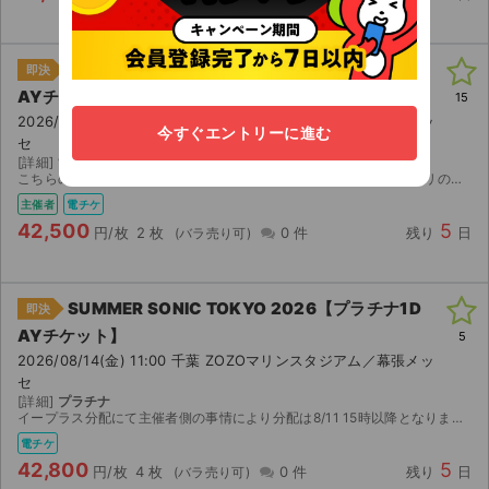
SUMMER SONIC TOKYO 2026【プラチナ1D
即決
AYチケット】
15
2026/08/14(金) 11:00 千葉 ZOZOマリンスタジアム／幕張メッ
今すぐエントリーに進む
セ
[詳細]
1day プラチナチケット ２枚。
こちらのチケットはスマチケになります。 事前にイ－プラスのアプリのインストールをお済ませください。 ご購入の場合にはイ－プラスのアプリに登録済みのメ－ルアドレス（複数枚ご購入の場合には複数人分...
主催者
電チケ
42,500
5
円/枚
2 枚
0 件
残り
日
SUMMER SONIC TOKYO 2026【プラチナ1D
即決
AYチケット】
5
2026/08/14(金) 11:00 千葉 ZOZOマリンスタジアム／幕張メッ
セ
[詳細]
プラチナ
イープラス分配にて主催者側の事情により分配は8/11 15時以降となります。 何卒宜しくお願いします。
電チケ
42,800
5
円/枚
4 枚
0 件
残り
日