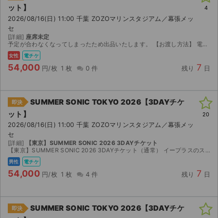
ット】
4
2026/08/16(日) 11:00 千葉 ZOZOマリンスタジアム／幕張メッ
セ
[詳細]
座席未定
予定が合わなくなってしまったため出品いたします。 【お渡し方法】 電子チケット（イープラス）にて分配いたします。 分配可能になり次第、取引連絡にてURLをお送りします。 【注意事...
女性
電チケ
54,000
7
円/枚
1 枚
0 件
残り
日
SUMMER SONIC TOKYO 2026【3DAYチケ
即決
ット】
20
2026/08/16(日) 11:00 千葉 ZOZOマリンスタジアム／幕張メッ
セ
[詳細]
【東京】SUMMER SONIC 2026 3DAYチケット
【東京】SUMMER SONIC 2026 3DAYチケット（通常） イープラスのスマチケです。 オフィシャル先行で購入しましたが、都合により参加できなくなったため出品いたします。 チケット...
男性
電チケ
54,000
7
円/枚
1 枚
4 件
残り
日
SUMMER SONIC TOKYO 2026【3DAYチケ
即決