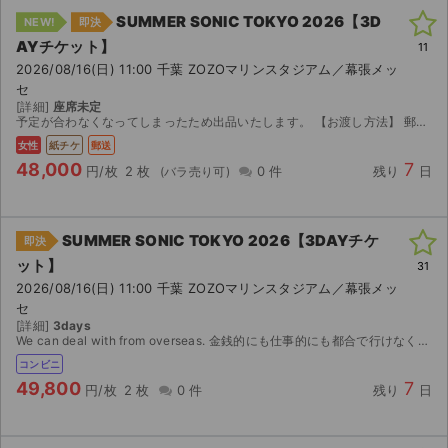
SUMMER SONIC TOKYO 2026【3D
NEW!
即決
AYチケット】
11
2026/08/16(日) 11:00 千葉 ZOZOマリンスタジアム／幕張メッ
セ
[詳細]
座席未定
予定が合わなくなってしまったため出品いたします。 【お渡し方法】 郵送にてチケットをお渡しします。郵送料含んでおります。 【注意事項】 公演が中止となった場合のみ、手数料を差...
女性
紙チケ
郵送
48,000
7
円/枚
2 枚
0 件
残り
日
SUMMER SONIC TOKYO 2026【3DAYチケ
即決
ット】
31
2026/08/16(日) 11:00 千葉 ZOZOマリンスタジアム／幕張メッ
セ
[詳細]
3days
We can deal with from overseas. 金銭的にも仕事的にも都合で行けなくなったためお譲りします。 公演3日前の14時より発券可能となります。よろしくお願いいたします。
コンビニ
49,800
7
円/枚
2 枚
0 件
残り
日