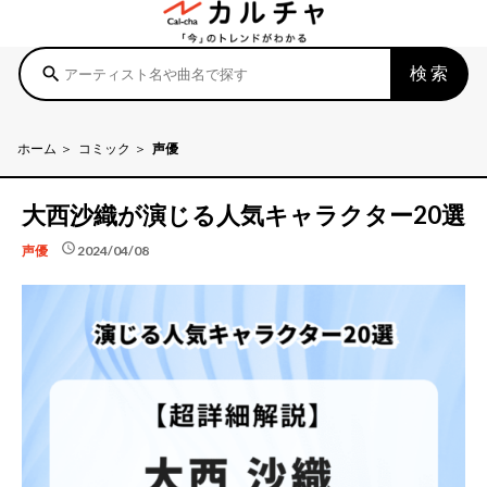
検索
search
ホーム
コミック
声優
大西沙織が演じる人気キャラクター20選
schedule
2024/04/08
声優