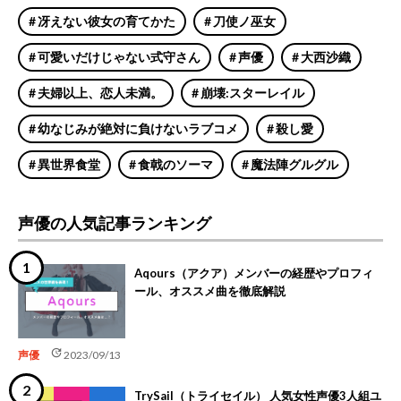
冴えない彼女の育てかた
刀使ノ巫女
可愛いだけじゃない式守さん
声優
大西沙織
夫婦以上、恋人未満。
崩壊:スターレイル
幼なじみが絶対に負けないラブコメ
殺し愛
異世界食堂
食戟のソーマ
魔法陣グルグル
声優の人気記事ランキング
Aqours（アクア）メンバーの経歴やプロフィ
ール、オススメ曲を徹底解説
update
声優
2023/09/13
TrySail（トライセイル） 人気女性声優3人組ユ