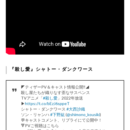
『殺し愛』シャトー・ダンクワース
◤ティザーPV＆キャスト情報公開‼◢
殺し屋たちが織りなす歪なサスペンス
TVアニメ「
#殺し愛
」2022年放送
▶
https://t.co/bEzJ6sppeT
シャトー・ダンクワース
#大西沙織
ソン・リャンハ
#下野紘
(
@shimono_kousiki
)
💬キャストコメント、リプライにて公開中！
🔻PVご視聴はこちら