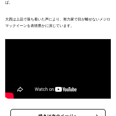
ば。
大西は上品で落ち着いた声により、努力家で目が離せないメジロ
マックイーンを表情豊かに演じています。
chevron_right
続きは次のページへ