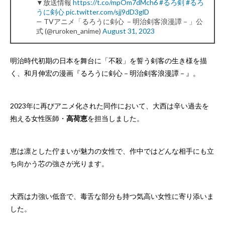
▼放送情報
https://t.co/mpOm7dMch6
#るろ剣
#るろ
うに剣心
pic.twitter.com/sjj9dD3glD
— TVアニメ「るろうに剣心 －明治剣客浪漫譚－」公
式 (@ruroken_anime)
August 31, 2023
明治時代初期の日本を舞台に「不殺」を誓う剣客の生き様を描
く、和月伸宏の漫画『るろうに剣心－明治剣客浪漫譚－』。
2023年に再びアニメ化された同作において、大西は辛い過去を
抱える女性医師・
高荷恵
を担当しました。
恵は凛とした佇まいが魅力の女性で、作中ではどんな相手にも立
ち向かう芯の強さが光ります。
大西は力強い低音で、毒舌な部分も持つ気高い女性に寄り添いま
した。