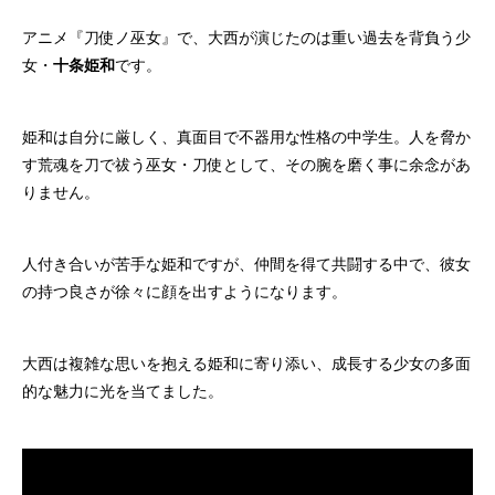
アニメ『刀使ノ巫女』で、大西が演じたのは重い過去を背負う少
女・
十条姫和
です。
姫和は自分に厳しく、真面目で不器用な性格の中学生。人を脅か
す荒魂を刀で祓う巫女・刀使として、その腕を磨く事に余念があ
りません。
人付き合いが苦手な姫和ですが、仲間を得て共闘する中で、彼女
の持つ良さが徐々に顔を出すようになります。
大西は複雑な思いを抱える姫和に寄り添い、成長する少女の多面
的な魅力に光を当てました。