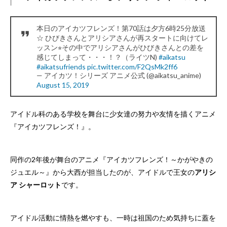
本日のアイカツフレンズ！第70話は夕方6時25分放送
☆ ひびきさんとアリシアさんが再スタートに向けてレ
ッスン⭐︎その中でアリシアさんがひびきさんとの差を
感じてしまって・・・！？（ライツN)
#aikatsu
#aikatsufriends
pic.twitter.com/F2QsMk2ff6
— アイカツ！シリーズ アニメ公式 (@aikatsu_anime)
August 15, 2019
アイドル科のある学校を舞台に少女達の努力や友情を描くアニメ
『アイカツフレンズ！』。
同作の2年後が舞台のアニメ『アイカツフレンズ！～かがやきの
ジュエル～』から大西が担当したのが、アイドルで王女の
アリシ
ア シャーロット
です。
アイドル活動に情熱を燃やすも、一時は祖国のため気持ちに蓋を