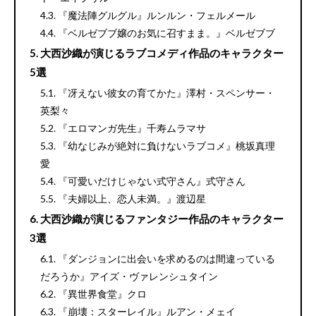
『魔法陣グルグル』ルンルン・フェルメール
『ベルゼブブ嬢のお気に召すまま。』ベルゼブブ
大西沙織が演じるラブコメディ作品のキャラクター
5選
『冴えない彼女の育てかた』澤村・スペンサー・
英梨々
『エロマンガ先生』千寿ムラマサ
『幼なじみが絶対に負けないラブコメ』桃坂真理
愛
『可愛いだけじゃない式守さん』式守さん
『夫婦以上、恋人未満。』渡辺星
大西沙織が演じるファンタジー作品のキャラクター
3選
『ダンジョンに出会いを求めるのは間違っている
だろうか』アイズ・ヴァレンシュタイン
『異世界食堂』クロ
『崩壊：スターレイル』ルアン・メェイ