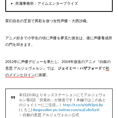
所属事務所：アイムエンタープライズ
変幻自在の芝居で異彩を放つ女性声優・大西沙織。
アニメ好きで小学生の頃に声優を夢見た彼女は、後に声優養成所
の門を叩きます。
2012年に声優デビューを果たし、2014年放送のアニメ『白銀の
意思 アルジェヴォルン』では、
ジェイミー・ハザフォード
で
初
のメインヒロイン
に抜擢。
本日23:00よりキッズステーションにてアルジェヴォ
ルン第2話「目覚め」が放送です！本編ではこのあと
のジェイミーにご注目…！
http://t.co/wYpN3ptL8p
(くろこ)
#argevollen
pic.twitter.com/wyEv8oSzrK
— 白銀の意思 アルジェヴォルン公式