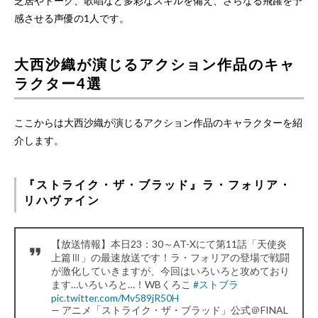
芝居やトーク、歌唱など多彩なスキルを備え、さらなる飛躍を予
感させる声優の1人です。
大西沙織が演じるアクション作品のキャ
ラクター4選
ここからは大西沙織が演じるアクション作品のキャラクターを紹
介します。
『ストライク・ザ・ブラッド』ラ・フォリア・
リハヴァイン
【放送情報】本日23：30～AT-Xにて第11話「天使炎
上篇Ⅲ」の最速放送です！ラ・フォリアの登場で戦闘
が激化していきますが、今回はいろいろと攻めており
ます…いろいろと…！WBくろこ
#ストブラ
pic.twitter.com/Mv589jR50H
— アニメ「ストライク・ザ・ブラッド」公式＠FINAL