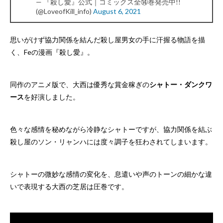
— 『殺し愛』公式｜コミックス全⑭巻発売中!!
(@LoveofKill_info)
August 6, 2021
思いがけず協力関係を結んだ殺し屋男女の手に汗握る物語を描
く、Feの漫画『殺し愛』。
同作のアニメ版で、大西は優秀な賞金稼ぎの
シャトー・ダンクワ
ース
を好演しました。
色々な感情を秘めながら冷静なシャトーですが、協力関係を結ぶ
殺し屋のソン・リャンハには度々調子を狂わされてしまいます。
シャトーの微妙な感情の変化を、息遣いや声のトーンの細かな違
いで表現する大西の芝居は圧巻です。