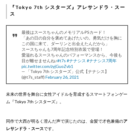
『Tokyo 7th シスターズ』アレサンドラ・スー
ス
最後はスースちゃんのメモリアルPSカード！
「あの日の自分を褒めてあげたいの。勇気だけを胸に
この国に来て、ダーリンと出会えたんだから」
スースちゃんも7周年記念特別衣装で登場！
愛溢れるスースちゃんのパフォーマンスから、今後も
目が離せませんね♪
#t7s
#ナナシス
#ナナシス7周年
pic.twitter.com/zyjGuoZvb1
— 「Tokyo 7th シスターズ」公式【ナナシス】
(@t7s_staff)
February 26, 2021
未来の世界を舞台に女性アイドルを育成するスマートフォンゲー
ム『Tokyo 7th シスターズ』。
同作で大西が明るく澄んだ声で演じたのは、金髪で才色兼備の
ア
レサンドラ・スース
です。