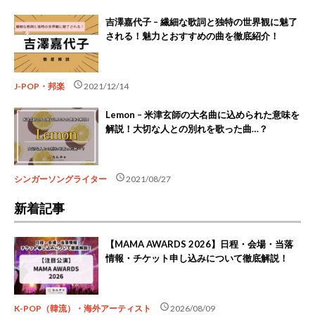
吉澤嘉代子 – 繊細な歌詞と独特の世界観に魅了
される！魅力とおすすめの曲を徹底紹介！
schedule
J-POP・邦楽
2021/12/14
Lemon – 米津玄師の大名曲に込められた意味を
解説！大切な人との別れを歌った曲…？
schedule
シンガーソングライター
2021/08/27
新着記事
【MAMA AWARDS 2026】日程・会場・当落
情報・チケット申し込みについて徹底解説！
schedule
K-POP（韓流）・海外アーティスト
2026/08/09