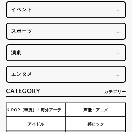
イベント
→
スポーツ
→
演劇
→
エンタメ
→
CATEGORY
カテゴリー
K-POP（韓流）・海外アーティ
声優・アニメ
スト
アイドル
邦ロック