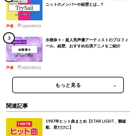
ニットのメンバーや経歴とは…？
update
声優
2023/09/13
水樹奈々 – 超人気声優アーティストのプロフィ
ール、経歴、おすすめ出演アニメをご紹介
update
声優
2023/09/13
もっと見る
→
関連記事
1987年ヒット曲まとめ【STAR LIGHT、難破
船、君だけに】