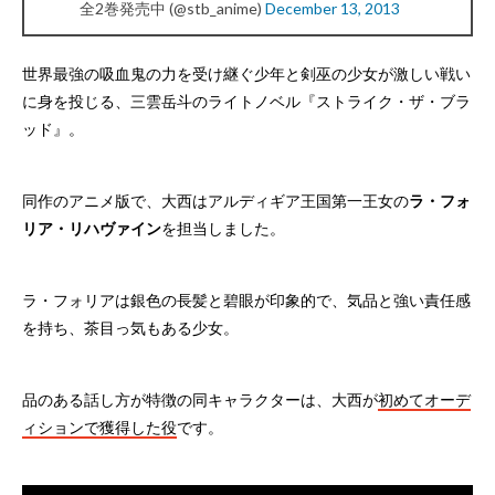
全2巻発売中 (@stb_anime)
December 13, 2013
世界最強の吸血鬼の力を受け継ぐ少年と剣巫の少女が激しい戦い
に身を投じる、三雲岳斗のライトノベル『ストライク・ザ・ブラ
ッド』。
同作のアニメ版で、大西はアルディギア王国第一王女の
ラ・フォ
リア・リハヴァイン
を担当しました。
ラ・フォリアは銀色の長髪と碧眼が印象的で、気品と強い責任感
を持ち、茶目っ気もある少女。
品のある話し方が特徴の同キャラクターは、大西が
初めてオーデ
ィションで獲得した役
です。