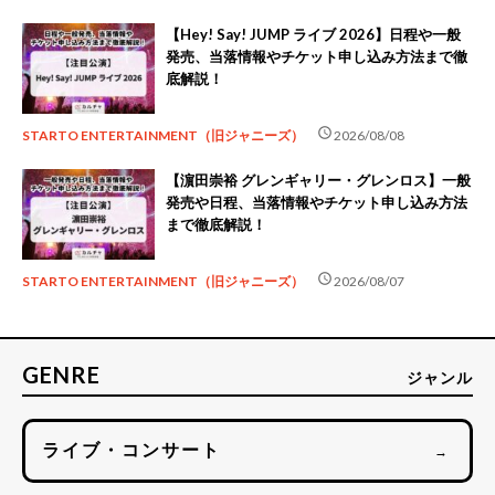
【Hey! Say! JUMP ライブ 2026】日程や一般
発売、当落情報やチケット申し込み方法まで徹
底解説！
schedule
STARTO ENTERTAINMENT（旧ジャニーズ）
2026/08/08
【濵田崇裕 グレンギャリー・グレンロス】一般
発売や日程、当落情報やチケット申し込み方法
まで徹底解説！
schedule
STARTO ENTERTAINMENT（旧ジャニーズ）
2026/08/07
GENRE
ジャンル
ライブ・コンサート
→