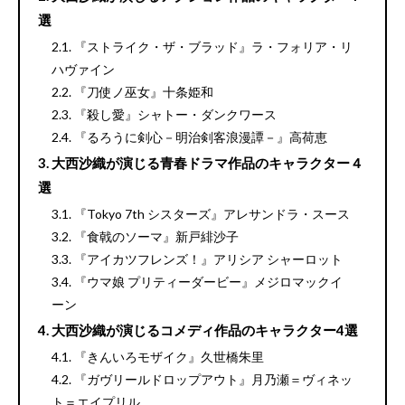
選
『ストライク・ザ・ブラッド』ラ・フォリア・リ
ハヴァイン
『刀使ノ巫女』十条姫和
『殺し愛』シャトー・ダンクワース
『るろうに剣心－明治剣客浪漫譚－』高荷恵
大西沙織が演じる青春ドラマ作品のキャラクター４
選
『Tokyo 7th シスターズ』アレサンドラ・スース
『食戟のソーマ』新戸緋沙子
『アイカツフレンズ！』アリシア シャーロット
『ウマ娘 プリティーダービー』メジロマックイ
ーン
大西沙織が演じるコメディ作品のキャラクター4選
『きんいろモザイク』久世橋朱里
『ガヴリールドロップアウト』月乃瀬＝ヴィネッ
ト＝エイプリル