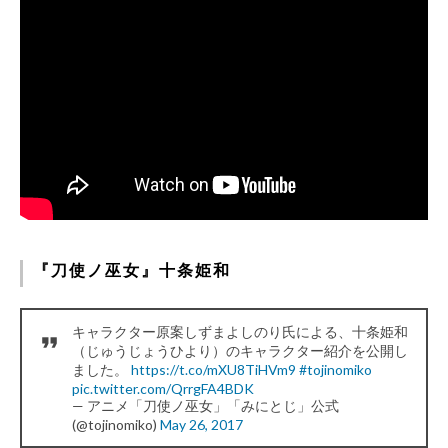
『刀使ノ巫女』十条姫和
キャラクター原案しずまよしのり氏による、十条姫和
（じゅうじょうひより）のキャラクター紹介を公開し
ました。
https://t.co/mXU8TiHVm9
#tojinomiko
pic.twitter.com/QrrgFA4BDK
— アニメ「刀使ノ巫女」「みにとじ」公式
(@tojinomiko)
May 26, 2017