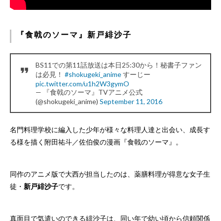
『食戟のソーマ』新戸緋沙子
BS11での第11話放送は本日25:30から！秘書子ファン
は必見！
#shokugeki_anime
すーじー
pic.twitter.com/u1h2W3gymO
— 『食戟のソーマ』TVアニメ公式
(@shokugeki_anime)
September 11, 2016
名門料理学校に編入した少年が様々な料理人達と出会い、成長す
る様を描く附田祐斗／佐伯俊の漫画『食戟のソーマ』。
同作のアニメ版で大西が担当したのは、薬膳料理が得意な女子生
徒・
新戸緋沙子
です。
真面目で気遣いのできる緋沙子は、同い年で幼い頃から信頼関係