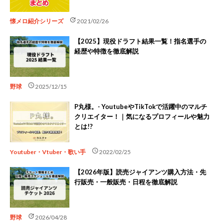
update
懐メロ紹介シリーズ
2021/02/26
【2025】現役ドラフト結果一覧！指名選手の
経歴や特徴を徹底解説
schedule
野球
2025/12/15
P丸様。- YoutubeやTikTokで活躍中のマルチ
クリエイター！｜気になるプロフィールや魅力
とは!?
schedule
Youtuber・Vtuber・歌い手
2022/02/25
【2026年版】読売ジャイアンツ購入方法・先
行販売・一般販売・日程を徹底解説
update
野球
2026/04/28