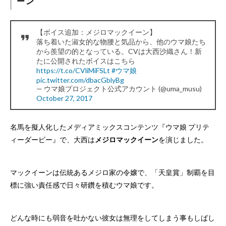
ーン
【ボイス追加：メジロマックイーン】
落ち着いた淑女的な物腰と気品から、他のウマ娘たち
から羨望の的となっている。CVは大西沙織さん！新
たに公開されたボイスはこちら
https://t.co/CVliMiFSLt
#ウマ娘
pic.twitter.com/dbacGblyBg
— ウマ娘プロジェクト公式アカウント (@uma_musu)
October 27, 2017
名馬を擬人化したメディアミックスコンテンツ『ウマ娘 プリテ
ィーダービー』で、大西は
メジロマックイーン
を演じました。
マックイーンは伝統あるメジロ家の令嬢で、「天皇賞」制覇を目
標に強い責任感で日々研鑽を積むウマ娘です。
どんな時にも弱音を吐かない彼女は無理をしてしまう事もしばし