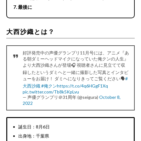
最後に
大西沙織とは？
好評発売中の声優グランプリ11月号には、アニメ『あ
る朝ダミーヘッドマイクになっていた俺クンの人生』
より大西沙織さんが登場🎧 視聴者さんに見立てて収
録したというダミヘと一緒に撮影した写真とインタビ
ューをお届け！ ダミヘになりきってご覧ください🗣
#
大西沙織
#俺クン
https://t.co/4q6HGgF1Xq
pic.twitter.com/Tb8k5KpLvu
— 声優グランプリ＠31周年 (@seigura)
October 8,
2022
誕生日：8月6日
出身地：千葉県