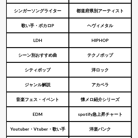
ENTERTAINMENT（旧ジャニ
シンガーソングライター
都道府県別アーティスト
ーズ）
歌い手・ボカロP
ヘヴィメタル
LDH
HIPHOP
シーン別おすすめ曲
テクノポップ
シティポップ
洋ロック
ジャンル解説
アカペラ
音楽フェス・イベント
懐メロ紹介シリーズ
EDM
spotify急上昇チャート
Youtuber・Vtuber・歌い手
洋楽パンク