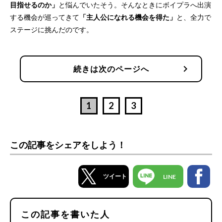
目指せるのか」
と悩んでいたそう。そんなときにボイプラへ出演
する機会が巡ってきて
「主人公になれる機会を得た」
と、全力で
ステージに挑んだのです。
chevron_right
続きは次のページへ
1
2
3
この記事をシェアをしよう！
ツイート
LINE
この記事を書いた人