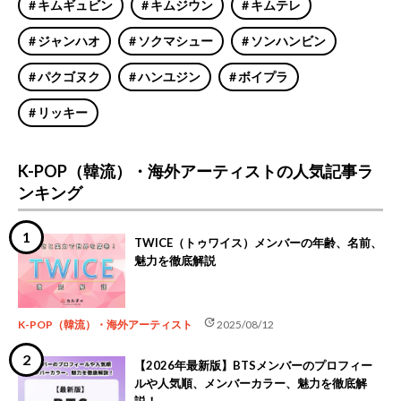
キムギュビン
キムジウン
キムテレ
ジャンハオ
ソクマシュー
ソンハンビン
パクゴヌク
ハンユジン
ボイプラ
リッキー
K-POP（韓流）・海外アーティストの人気記事ラ
ンキング
TWICE（トゥワイス）メンバーの年齢、名前、
魅力を徹底解説
update
K-POP（韓流）・海外アーティスト
2025/08/12
【2026年最新版】BTSメンバーのプロフィー
ルや人気順、メンバーカラー、魅力を徹底解