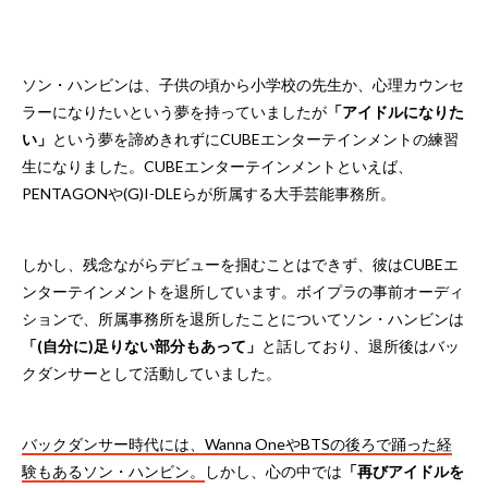
ソン・ハンビンは、子供の頃から小学校の先生か、心理カウンセ
ラーになりたいという夢を持っていましたが
「アイドルになりた
い」
という夢を諦めきれずにCUBEエンターテインメントの練習
生になりました。CUBEエンターテインメントといえば、
PENTAGONや(G)I-DLEらが所属する大手芸能事務所。
しかし、残念ながらデビューを掴むことはできず、彼はCUBEエ
ンターテインメントを退所しています。ボイプラの事前オーディ
ションで、所属事務所を退所したことについてソン・ハンビンは
「(自分に)足りない部分もあって」
と話しており、退所後はバッ
クダンサーとして活動していました。
バックダンサー時代には、Wanna OneやBTSの後ろで踊った経
験もあるソン・ハンビン。
しかし、心の中では
「再びアイドルを