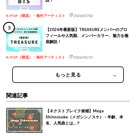
説！
update
K-POP（韓流）・海外アーティスト
2026/07/02
【2026年最新版】TREASUREメンバーのプロ
フィールや人気順、メンバーカラー、魅力を徹
底解説！
update
K-POP（韓流）・海外アーティスト
2026/02/15
もっと見る
→
関連記事
【ネクストブレイク候補】Mega
Shinnosuke（メガシンノスケ） – 年齢、本
名、人気曲とは…？