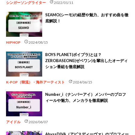
update
シンガーソングライター
2022/01/11
SEAMO(シーモ)の経歴や魅力、おすすめ曲を徹
底解説！
schedule
HIPHOP
2024/08/15
BOYS PLANET(ボイプラ)とは？
ZEROBASEONE(ゼベワン)を輩出したオーディ
ション番組を徹底解説
update
K-POP（韓流）・海外アーティスト
2024/06/15
Number_i（ナンバーアイ）メンバーのプロフ
ィールや魅力、メンカラを徹底解説
update
アイドル
2026/06/07
AbyssDIVA（アビスディーヴァ）のプロフィー