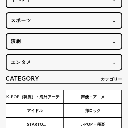
スポーツ
→
演劇
→
エンタメ
→
CATEGORY
カテゴリー
K-POP（韓流）・海外アーティ
声優・アニメ
スト
アイドル
邦ロック
STARTO
J-POP・邦楽