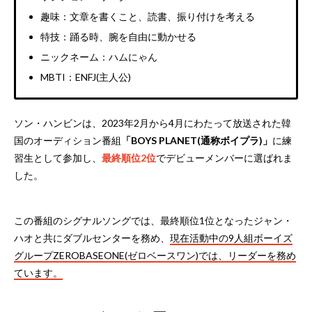
趣味：文章を書くこと、読書、振り付けを考える
特技：踊る時、腕を自由に動かせる
ニックネーム：ハムにゃん
MBTI：ENFJ(主人公)
ソン・ハンビンは、2023年2月から4月にわたって放送された韓
国のオーディション番組
「BOYS PLANET(通称ボイプラ)」
に練
習生として参加し、
最終順位2位
でデビューメンバーに選ばれま
した。
この番組のシグナルソングでは、最終順位1位となったジャン・
ハオと共にダブルセンターを務め、
現在活動中の9人組ボーイズ
グループZEROBASEONE(ゼロベースワン)では、リーダーを務め
ています。