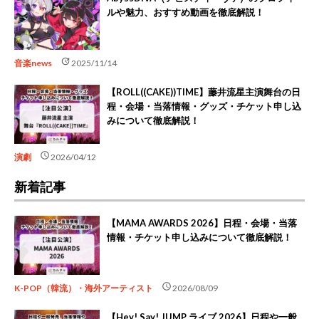
ルや魅力、おすすめ動画を徹底解説！
update
音楽news
2025/11/14
【ROLL((CAKE))TIME】藤井流星主演舞台の日
程・会場・当落情報・グッズ・チケット申し込
みについて徹底解説！
schedule
演劇
2026/04/12
新着記事
【MAMA AWARDS 2026】日程・会場・当落
情報・チケット申し込みについて徹底解説！
schedule
K-POP（韓流）・海外アーティスト
2026/08/09
【Hey! Say! JUMP ライブ 2026】日程や一般