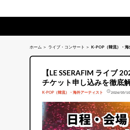
ホーム
ライブ・コンサート
K-POP（韓流）・
【LE SSERAFIM ライ
チケット申し込みを徹底
schedule
K-POP（韓流）・海外アーティスト
2026/05/10