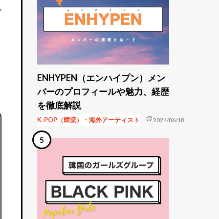
7
ENHYPEN（エンハイプン）メン
バーのプロフィールや魅力、経歴
を徹底解説
update
K-POP（韓流）・海外アーティスト
2024/06/18