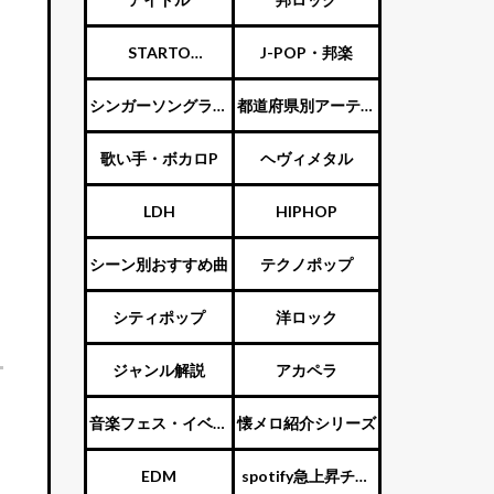
STARTO
J-POP・邦楽
ENTERTAINMENT（旧
シンガーソングライ
都道府県別アーティ
ジャニーズ）
ター
スト
歌い手・ボカロP
ヘヴィメタル
LDH
HIPHOP
シーン別おすすめ曲
テクノポップ
シティポップ
洋ロック
ジャンル解説
アカペラ
音楽フェス・イベン
懐メロ紹介シリーズ
ト
EDM
spotify急上昇チャ