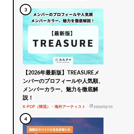
【2026年最新版】TREASUREメ
ンバーのプロフィールや人気順、
メンバーカラー、魅力を徹底解
説！
update
K-POP（韓流）・海外アーティスト
2026/02/15