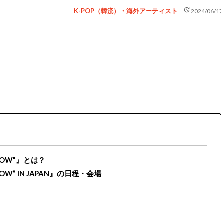
update
K-POP（韓流）・海外アーティスト
2024/06/1
EFLOW”』とは？
EFLOW” IN JAPAN』の日程・会場