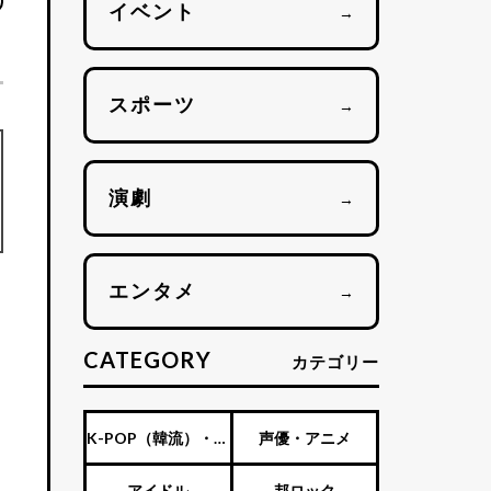
イベント
→
スポーツ
→
演劇
→
エンタメ
→
CATEGORY
カテゴリー
K-POP（韓流）・海
声優・アニメ
ま
外アーティスト
アイドル
邦ロック