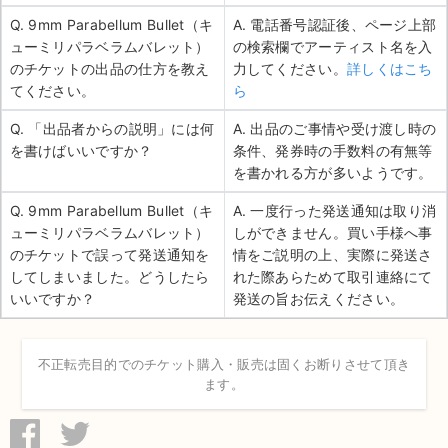
Q. 9mm Parabellum Bullet（キ
A. 電話番号認証後、ページ上部
ューミリパラベラムバレット）
の検索欄でアーティスト名を入
のチケットの出品の仕方を教え
力してください。
詳しくはこち
てください。
ら
Q. 「出品者からの説明」には何
A. 出品のご事情や受け渡し時の
を書けばいいですか？
条件、発券時の手数料の有無等
を書かれる方が多いようです。
Q. 9mm Parabellum Bullet（キ
A. 一度行った発送通知は取り消
ューミリパラベラムバレット）
しができません。買い手様へ事
のチケットで誤って発送通知を
情をご説明の上、実際に発送さ
してしまいました。どうしたら
れた際あらためて取引連絡にて
いいですか？
発送の旨お伝えください。
不正転売目的でのチケット購入・販売は固くお断りさせて頂き
ます。