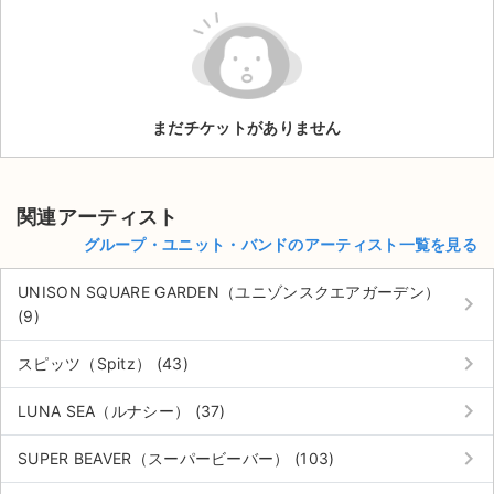
ライブ・コンサート（海外）
イベント
まだチケットがありません
スポーツ
演劇・ミュージカル
関連アーティスト
ご利用ガイド
グループ・ユニット・バンドのアーティスト一覧を見る
ご利用ガイド
UNISON SQUARE GARDEN（ユニゾンスクエアガーデン）
keyboard_arrow_right
(9)
手数料・お支払い方法
keyboard_arrow_right
スピッツ（Spitz） (43)
AIに質問する
keyboard_arrow_right
LUNA SEA（ルナシー） (37)
よくある質問
keyboard_arrow_right
SUPER BEAVER（スーパービーバー） (103)
お知らせ