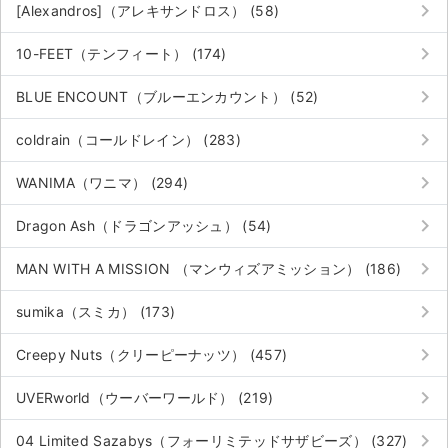
keyboard_arrow_right
[Alexandros]（アレキサンドロス） (58)
keyboard_arrow_right
10-FEET（テンフィート） (174)
keyboard_arrow_right
BLUE ENCOUNT（ブルーエンカウント） (52)
keyboard_arrow_right
coldrain（コールドレイン） (283)
keyboard_arrow_right
WANIMA（ワニマ） (294)
keyboard_arrow_right
Dragon Ash（ドラゴンアッシュ） (54)
keyboard_arrow_right
MAN WITH A MISSION （マンウィズアミッション） (186)
keyboard_arrow_right
sumika（スミカ） (173)
keyboard_arrow_right
Creepy Nuts（クリーピーナッツ） (457)
サイト情報
keyboard_arrow_right
UVERworld（ウーバーワールド） (219)
チケットジャム運営会社
keyboard_arrow_right
04 Limited Sazabys（フォーリミテッドサザビーズ） (327)