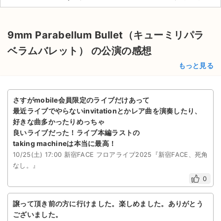
チケットジャム利用規約
プライバシーポリシー
9mm Parabellum Bullet（キューミリパラ
特定商取引法に基づく表記
ベラムバレット） の公演の感想
もっと見る
公演登録依頼
不正転売禁止法について
さすがmobile会員限定のライブだけあって
チケットジャムの取り組み
最近ライブでやらないinvitationとかレア曲を演奏したり、
好きな曲多かったりめっちゃ
音楽情報
良いライブだった！ライブ本編ラストの
taking machineは本当に最高！
10/25(土) 17:00 新宿FACE フロアライブ2025『新宿FACE、死角
なし。』
0
譲って頂き前の方に行けました。楽しめました。ありがとう
ございました。