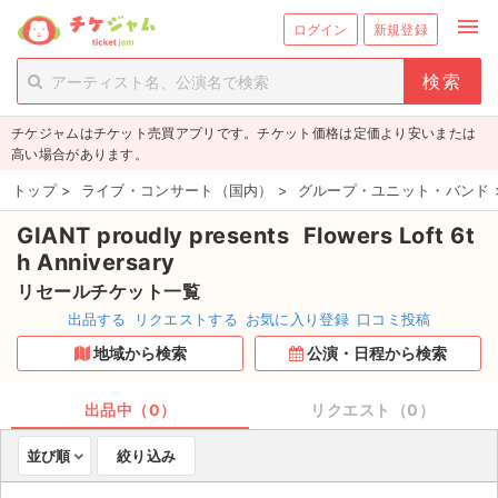
menu
ログイン
新規登録
person_add
exit_to_app
新規会員登録
ログイン
チケジャムはチケット売買アプリです。チケット価格は定価より安いまたは
チケットを探す
高い場合があります。
新着チケット
トップ
>
ライブ・コンサート（国内）
>
グループ・ユニット・バンド
GIANT proudly presents Flowers Loft 6t
値下げしたチケット
h Anniversary
都道府県からチケットを探す
リセールチケット一覧
出品する
リクエストする
お気に入り登録
口コミ投稿
もうすぐ開催のチケット
地域から検索
公演・日程から検索
チケットのリクエスト一覧
出品中（0）
リクエスト（0）
取扱チケット
並び順
絞り込み
ライブ・コンサート（国内）