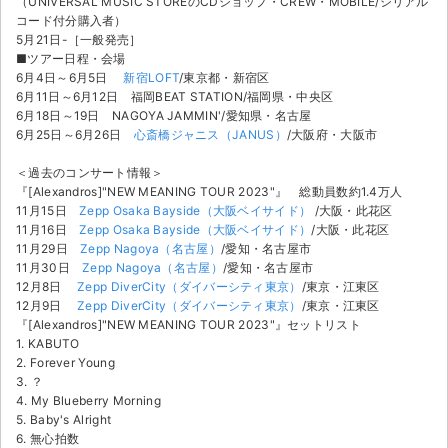
（UNIVERSAL MUSIC STOREのCDショップ・CREW・MOBILE/シリアル
コード付分購入者）
5月21日-［一般発売］
■ツアー日程・会場
6月4日～6月5日
新宿LOFT
/東京都・新宿区
6月11日～6月12日 福岡BEAT STATION/福岡県・中央区
6月18日～19日 NAGOYA JAMMIN'/愛知県・名古屋
6月25日～6月26日
心斎橋ジャニス（JANUS）
/大阪府・大阪市
＜過去のコンサート情報＞
『[Alexandros]"NEW MEANING TOUR 2023"』 総動員数約1.4万人
11月15日
Zepp Osaka Bayside（大阪ベイサイド）
/大阪・此花区
11月16日
Zepp Osaka Bayside（大阪ベイサイド）
/大阪・此花区
11月29日
Zepp Nagoya（名古屋）
/愛知・名古屋市
11月30日
Zepp Nagoya（名古屋）
/愛知・名古屋市
12月8日
Zepp DiverCity（ダイバーシティ東京）
/東京・江東区
12月9日
Zepp DiverCity（ダイバーシティ東京）
/東京・江東区
『[Alexandros]"NEW MEANING TOUR 2023"』セットリスト
1. KABUTO
2. Forever Young
3. ？
4. My Blueberry Morning
5. Baby's Alright
6. 無心拍数