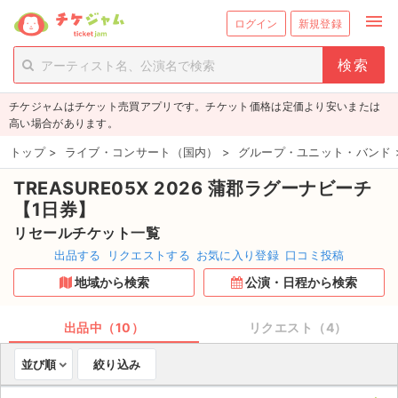
menu
ログイン
新規登録
person_add
exit_to_app
新規会員登録
ログイン
チケジャムはチケット売買アプリです。チケット価格は定価より安いまたは
チケットを探す
高い場合があります。
新着チケット
トップ
>
ライブ・コンサート（国内）
>
グループ・ユニット・バンド
TREASURE05X 2026 蒲郡ラグーナビーチ
値下げしたチケット
【1日券】
都道府県からチケットを探す
リセールチケット一覧
出品する
リクエストする
お気に入り登録
口コミ投稿
もうすぐ開催のチケット
地域から検索
公演・日程から検索
チケットのリクエスト一覧
出品中（10）
リクエスト（4）
取扱チケット
並び順
絞り込み
ライブ・コンサート（国内）