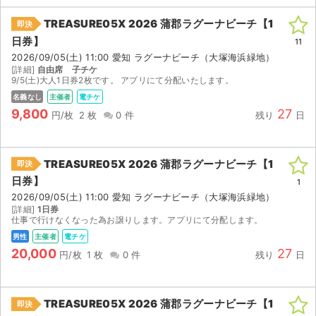
TREASURE05X 2026 蒲郡ラグーナビーチ【1
即決
日券】
11
2026/09/05(土) 11:00 愛知 ラグーナビーチ（大塚海浜緑地）
[詳細]
自由席 子チケ
9/5(土)大人1日券2枚です。 アプリにて分配いたします。
名義なし
主催者
電チケ
9,800
27
円/枚
2 枚
0 件
残り
日
TREASURE05X 2026 蒲郡ラグーナビーチ【1
即決
日券】
1
2026/09/05(土) 11:00 愛知 ラグーナビーチ（大塚海浜緑地）
[詳細]
1日券
仕事で行けなくなった為お譲りします。アプリにて分配します。
男性
主催者
電チケ
20,000
27
円/枚
1 枚
0 件
残り
日
TREASURE05X 2026 蒲郡ラグーナビーチ【1
即決