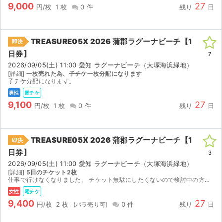
チケットジャム利用規約
9,000
27
円/枚
1 枚
0 件
残り
日
プライバシーポリシー
TREASURE05X 2026 蒲郡ラグーナビーチ【1
即決
特定商取引法に基づく表記
日券】
7
2026/09/05(土) 11:00 愛知 ラグーナビーチ（大塚海浜緑地）
公演登録依頼
[詳細]
一枚売れた為、子チケ一枚分配になります
子チケ分配になります。
不正転売禁止法について
男性
電チケ
9,100
27
円/枚
1 枚
0 件
残り
日
チケットジャムの取り組み
音楽情報
TREASURE05X 2026 蒲郡ラグーナビーチ【1
即決
日券】
3
2026/09/05(土) 11:00 愛知 ラグーナビーチ（大塚海浜緑地）
[詳細]
5日のチケット2枚
仕事で行けなくなりました。 チケット無駄にしたくないので検討中の方良かったらよろしくお願いします！
女性
電チケ
9,400
27
円/枚
2 枚
0 件
残り
日