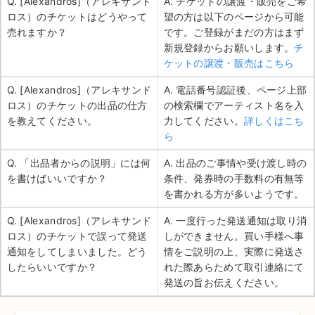
Q. [Alexandros]（アレキサンド
A. チケットの譲渡・販売をご希
ロス）のチケットはどうやって
望の方は以下のページから可能
売れますか？
です。ご登録がまだの方はまず
新規登録からお願いします。
チ
ケットの譲渡・販売はこちら
Q. [Alexandros]（アレキサンド
A. 電話番号認証後、ページ上部
ロス）のチケットの出品の仕方
の検索欄でアーティスト名を入
を教えてください。
力してください。
詳しくはこち
ら
Q. 「出品者からの説明」には何
A. 出品のご事情や受け渡し時の
を書けばいいですか？
条件、発券時の手数料の有無等
を書かれる方が多いようです。
Q. [Alexandros]（アレキサンド
A. 一度行った発送通知は取り消
ロス）のチケットで誤って発送
しができません。買い手様へ事
通知をしてしまいました。どう
情をご説明の上、実際に発送さ
したらいいですか？
れた際あらためて取引連絡にて
発送の旨お伝えください。