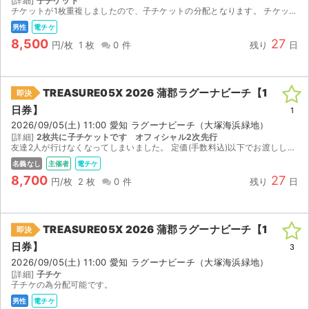
[詳細]
子チケット
チケットが1枚重複しましたので、子チケットの分配となります。 チケットは手元にありますが、分配開始は8/28 20:00以降にFOLK-Sアプリにて行います
男性
電チケ
8,500
27
円/枚
1 枚
0 件
残り
日
TREASURE05X 2026 蒲郡ラグーナビーチ【1
即決
日券】
1
2026/09/05(土) 11:00 愛知 ラグーナビーチ（大塚海浜緑地）
[詳細]
2枚共に子チケットです オフィシャル2次先行
友達2人が行けなくなってしまいました。 定価(手数料込)以下でお渡しします！ 8/28に主催公式アプリ( FOLK-S)で分配します。
名義なし
主催者
電チケ
8,700
27
円/枚
2 枚
0 件
残り
日
TREASURE05X 2026 蒲郡ラグーナビーチ【1
即決
日券】
3
サイト情報
2026/09/05(土) 11:00 愛知 ラグーナビーチ（大塚海浜緑地）
[詳細]
子チケ
チケットジャム運営会社
子チケの為分配可能です。
男性
電チケ