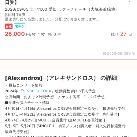
日券】
4
2026/09/05(土) 11:00 愛知 ラグーナビーチ（大塚海浜緑地）
[詳細]
1日券
最速先行にて当選しました。 分配にてお譲り致します。
女性
電チケ
28,000
27
円/枚
1 枚
0 件
残り
日
2026-08-08更新
[Alexandros]（アレキサンドロス） の詳細
＜最新コンサート情報＞
2024年 『
SINGLE 1 TOUR
』総動員数 約3.6千人予定
公演時間 およそ２時間予想 チケット倍率 1～２倍予想
■最新公演のチケット情報
4月10日-4月15日[Alexandros CREW会員限定一次受付 最速先行受付]
4月17日-4月22日[Alexandros CREW会員限定二次受付 先行受付]
4月24日-4月29日[MOBILE会員受付 (全MOBILE会員対象)]
5月15日-5月20日 [SINGLE 1・初回プレス分購入者・封入先行抽選受付・
最速先行受付]