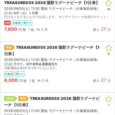
TREASURE05X 2026 蒲郡ラグーナビーチ【1日券】
2026/09/05(土) 11:00 愛知 ラグーナビーチ（大塚海浜緑地）
ライブ・コンサート（海外）
10
[詳細]
9/5（土）１日券
行けなくなりましたので出品します。 サンデーフォーク会員のチケットです。 親チケなのでアカウントを、お貸しします。 入場しリストバンド交換後、アプリの削除にてアカウントの返却をお約束いただけ...
イベント
女性
主催者
電チケ
7,800
27
円/枚
1 枚
2 件
残り
日
スポーツ
演劇・ミュージカル
TREASURE05X 2026 蒲郡ラグーナビーチ【1
即決
日券】
0
ご利用ガイド
2026/09/05(土) 11:00 愛知 ラグーナビーチ（大塚海浜緑地）
[詳細]
子チケ。SFP有料会員最速先行
ご利用ガイド
分配開始は8/28 20:00〜になります。
主催者
電チケ
手数料・お支払い方法
8,000
27
円/枚
1 枚
0 件
残り
日
AIに質問する
TREASURE05X 2026 蒲郡ラグーナビ
NEW!
即決
よくある質問
ーチ【1日券】
1
2026/09/05(土) 11:00 愛知 ラグーナビーチ（大塚海浜緑地）
お知らせ