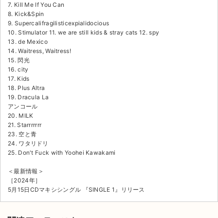
7. Kill Me If You Can
8. Kick&Spin
9. Supercalifragilisticexpialidocious
10. Stimulator 11. we are still kids & stray cats 12. spy
13. de Mexico
14. Waitress, Waitress!
15. 閃光
16. city
17. Kids
18. Plus Altra
19. Dracula La
アンコール
20. MILK
21. Starrrrrrr
23. 空と青
24. ワタリドリ
25. Don't Fuck with Yoohei Kawakami
＜最新情報＞
［2024年］
5月15日CDマキシシングル 『SINGLE 1』リリース