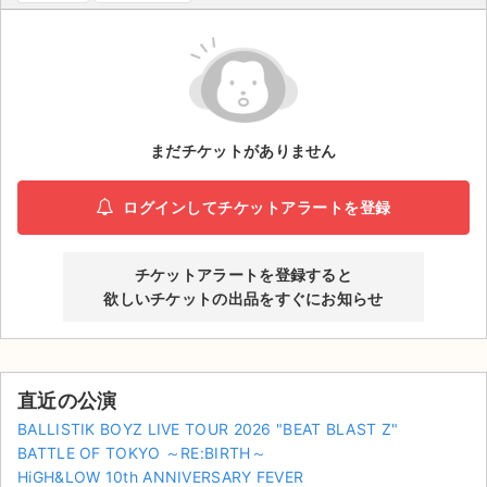
ライブ・コンサート（海外）
イベント
スポーツ
まだチケットがありません
演劇・ミュージカル
ログインしてチケットアラートを登録
ご利用ガイド
チケットアラートを登録すると
ご利用ガイド
欲しいチケットの出品をすぐにお知らせ
手数料・お支払い方法
AIに質問する
直近の公演
よくある質問
BALLISTIK BOYZ LIVE TOUR 2026 "BEAT BLAST Z"
BATTLE OF TOKYO ～RE:BIRTH～
お知らせ
HiGH&LOW 10th ANNIVERSARY FEVER