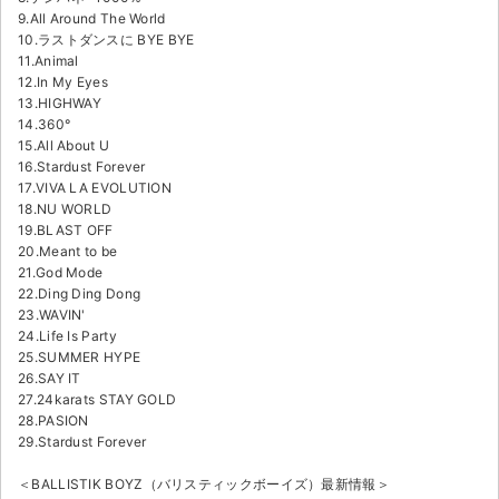
9.All Around The World
10.ラストダンスに BYE BYE
11.Animal
12.In My Eyes
13.HIGHWAY
14.360°
15.All About U
16.Stardust Forever
17.VIVA LA EVOLUTION
18.NU WORLD
19.BLAST OFF
20.Meant to be
21.God Mode
22.Ding Ding Dong
23.WAVIN'
24.Life Is Party
25.SUMMER HYPE
26.SAY IT
27.24karats STAY GOLD
28.PASION
29.Stardust Forever
＜BALLISTIK BOYZ（バリスティックボーイズ）最新情報＞