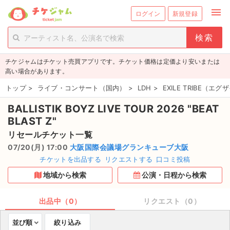
menu
ログイン
新規登録
person_add
exit_to_app
新規会員登録
ログイン
チケジャムはチケット売買アプリです。チケット価格は定価より安いまたは
チケットを探す
高い場合があります。
新着チケット
トップ
>
ライブ・コンサート（国内）
>
LDH
>
EXILE TRIBE（
BALLISTIK BOYZ LIVE TOUR 2026 "BEAT
値下げしたチケット
BLAST Z"
都道府県からチケットを探す
リセールチケット一覧
07/20(月) 17:00
大阪国際会議場グランキューブ大阪
もうすぐ開催のチケット
チケットを出品する
リクエストする
口コミ投稿
地域から検索
公演・日程から検索
チケットのリクエスト一覧
出品中（0）
リクエスト（0）
取扱チケット
並び順
絞り込み
ライブ・コンサート（国内）