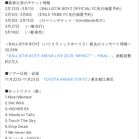
チケットジャム利用規約
■最新公演のチケット情報
2月23日-3月1日 ［BALLISTIK BOYZ OFFICIAL FC先行抽選予約］
3月4日-3月8日 ［EXILE TRIBE FC先行抽選予約］
プライバシーポリシー
3月9日-3月15日 ［ローソンチケット・ticketbook先行］
3月27日 ［一般先行］
特定商取引法に基づく表記
5月16日 ［一般発売］
公演登録依頼
＜BALLISTIK BOYZ（バリスティックボーイズ）過去のコンサート情報＞
2025年
不正転売禁止法について
『
BALLISTIK BOYZ ARENA LIVE 2025 "IMPACT" ～FINAL～
』総動員数
約2万人
チケットジャムの取り組み
■ツアー日程・会場
11月22日-11月23日
TOYOTA ARENA TOKYO
/ 東京都江東区
音楽情報
■セットリスト（曲）
1.Most Wanted
2.Get Wild
3.HIGHER EX
4.Heads or Tails
5.Touch The Sky
6.Drop Dead
7.We never die
8.テンハネ -1000%-