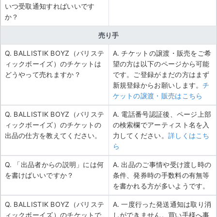
いつ受取通知すればいいです
か？
売り手
Q. BALLISTIK BOYZ（バリステ
A. チケットの譲渡・販売をご希
ィックボーイズ）のチケットは
望の方は以下のページから可能
どうやって売れますか？
です。ご登録がまだの方はまず
新規登録からお願いします。
チ
ケットの譲渡・販売はこちら
Q. BALLISTIK BOYZ（バリステ
A. 電話番号認証後、ページ上部
ィックボーイズ）のチケットの
の検索欄でアーティスト名を入
出品の仕方を教えてください。
力してください。
詳しくはこち
ら
Q. 「出品者からの説明」には何
A. 出品のご事情や受け渡し時の
を書けばいいですか？
条件、発券時の手数料の有無等
を書かれる方が多いようです。
Q. BALLISTIK BOYZ（バリステ
A. 一度行った発送通知は取り消
ィックボーイズ）のチケットで
しができません。買い手様へ事