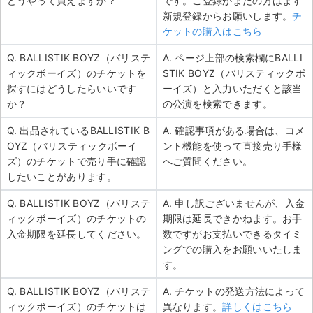
どうやって買えますか？
です。ご登録がまだの方はまず
新規登録からお願いします。
チ
ケットの購入はこちら
Q. BALLISTIK BOYZ（バリステ
A. ページ上部の検索欄にBALLI
ィックボーイズ）のチケットを
STIK BOYZ（バリスティックボ
探すにはどうしたらいいです
ーイズ）と入力いただくと該当
か？
の公演を検索できます。
Q. 出品されているBALLISTIK B
A. 確認事項がある場合は、コメ
OYZ（バリスティックボーイ
ント機能を使って直接売り手様
ズ）のチケットで売り手に確認
へご質問ください。
したいことがあります。
Q. BALLISTIK BOYZ（バリステ
A. 申し訳ございませんが、入金
ィックボーイズ）のチケットの
期限は延長できかねます。お手
入金期限を延長してください。
数ですがお支払いできるタイミ
ングでの購入をお願いいたしま
す。
Q. BALLISTIK BOYZ（バリステ
A. チケットの発送方法によって
ィックボーイズ）のチケットは
異なります。
詳しくはこちら