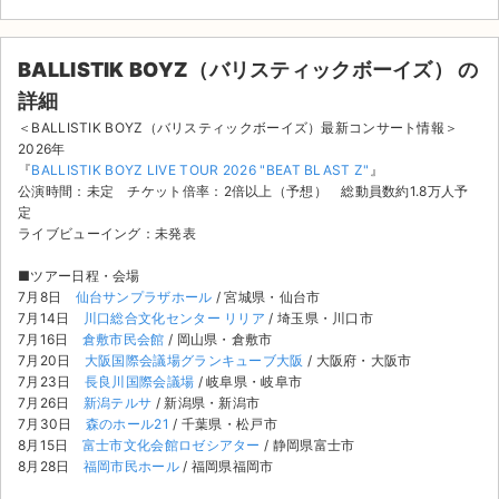
BALLISTIK BOYZ（バリスティックボーイズ） の
詳細
＜BALLISTIK BOYZ（バリスティックボーイズ）最新コンサート情報＞
2026年
『
BALLISTIK BOYZ LIVE TOUR 2026 "BEAT BLAST Z"
』
公演時間：未定 チケット倍率：2倍以上（予想） 総動員数約1.8万人予
定
ライブビューイング：未発表
■ツアー日程・会場
7月8日
仙台サンプラザホール
/ 宮城県・仙台市
7月14日
川口総合文化センター リリア
/ 埼玉県・川口市
7月16日
倉敷市民会館
/ 岡山県・倉敷市
7月20日
大阪国際会議場グランキューブ大阪
/ 大阪府・大阪市
7月23日
長良川国際会議場
/ 岐阜県・岐阜市
7月26日
新潟テルサ
/ 新潟県・新潟市
サイト情報
7月30日
森のホール21
/ 千葉県・松戸市
8月15日
富士市文化会館ロゼシアター
/ 静岡県富士市
チケットジャム運営会社
8月28日
福岡市民ホール
/ 福岡県福岡市