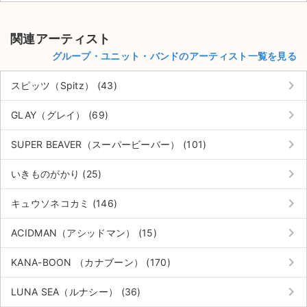
チケットジャム利用規約
プライバシーポリシー
関連アーティスト
グループ・ユニット・バンドのアーティスト一覧を見る
特定商取引法に基づく表記
keyboard_arrow_right
スピッツ（Spitz） (43)
公演登録依頼
keyboard_arrow_right
GLAY（グレイ） (69)
不正転売禁止法について
keyboard_arrow_right
SUPER BEAVER（スーパービーバー） (101)
チケットジャムの取り組み
keyboard_arrow_right
いきものがかり (25)
音楽情報
keyboard_arrow_right
キュウソネコカミ (146)
keyboard_arrow_right
ACIDMAN（アシッドマン） (15)
keyboard_arrow_right
KANA-BOON （カナブーン） (170)
keyboard_arrow_right
LUNA SEA（ルナシー） (36)