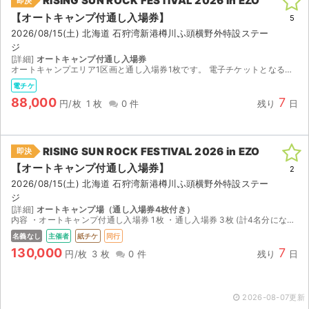
RISING SUN ROCK FESTIVAL 2026 in EZO
即決
【オートキャンプ付通し⼊場券】
5
2026/08/15(土) 北海道 石狩湾新港樽川ふ頭横野外特設ステー
ジ
[詳細]
オートキャンプ付通し入場券
オートキャンプエリア1区画と通し入場券1枚です。 電子チケットとなるため、必要情報をお渡しするか、前日か当日に待ち合わせて一緒に入場する形となります。
電チケ
88,000
7
円/枚
1 枚
0 件
残り
日
RISING SUN ROCK FESTIVAL 2026 in EZO
即決
【オートキャンプ付通し⼊場券】
2
2026/08/15(土) 北海道 石狩湾新港樽川ふ頭横野外特設ステー
ジ
[詳細]
オートキャンプ場（通し入場券4枚付き）
内容 ・オートキャンプ付通し入場券 1枚 ・通し入場券 3枚 (計4名分になります)
名義なし
主催者
紙チケ
同行
サイト情報
130,000
7
円/枚
3 枚
0 件
残り
日
チケットジャム運営会社
2026-08-07更新