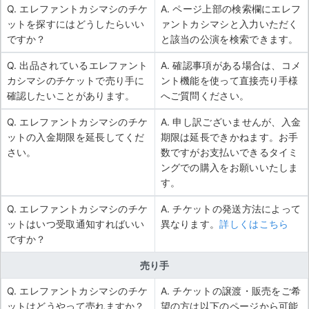
Q. エレファントカシマシのチケ
A. ページ上部の検索欄にエレフ
ットを探すにはどうしたらいい
ァントカシマシと入力いただく
ですか？
と該当の公演を検索できます。
Q. 出品されているエレファント
A. 確認事項がある場合は、コメ
カシマシのチケットで売り手に
ント機能を使って直接売り手様
確認したいことがあります。
へご質問ください。
Q. エレファントカシマシのチケ
A. 申し訳ございませんが、入金
ットの入金期限を延長してくだ
期限は延長できかねます。お手
さい。
数ですがお支払いできるタイミ
ングでの購入をお願いいたしま
す。
Q. エレファントカシマシのチケ
A. チケットの発送方法によって
ットはいつ受取通知すればいい
異なります。
詳しくはこちら
ですか？
売り手
Q. エレファントカシマシのチケ
A. チケットの譲渡・販売をご希
ットはどうやって売れますか？
望の方は以下のページから可能