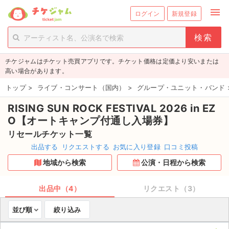
menu
ログイン
新規登録
person_add
exit_to_app
新規会員登録
ログイン
チケジャムはチケット売買アプリです。チケット価格は定価より安いまたは
チケットを探す
高い場合があります。
新着チケット
トップ
>
ライブ・コンサート（国内）
>
グループ・ユニット・バンド
RISING SUN ROCK FESTIVAL 2026 in EZ
値下げしたチケット
O【オートキャンプ付通し⼊場券】
都道府県からチケットを探す
リセールチケット一覧
出品する
リクエストする
お気に入り登録
口コミ投稿
もうすぐ開催のチケット
地域から検索
公演・日程から検索
チケットのリクエスト一覧
出品中（4）
リクエスト（3）
取扱チケット
並び順
絞り込み
ライブ・コンサート（国内）