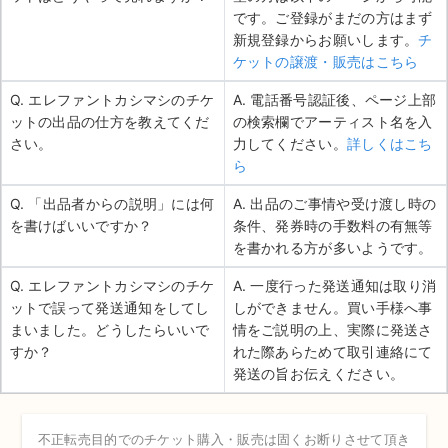
です。ご登録がまだの方はまず
新規登録からお願いします。
チ
ケットの譲渡・販売はこちら
Q. エレファントカシマシのチケ
A. 電話番号認証後、ページ上部
ットの出品の仕方を教えてくだ
の検索欄でアーティスト名を入
さい。
力してください。
詳しくはこち
ら
Q. 「出品者からの説明」には何
A. 出品のご事情や受け渡し時の
を書けばいいですか？
条件、発券時の手数料の有無等
を書かれる方が多いようです。
Q. エレファントカシマシのチケ
A. 一度行った発送通知は取り消
ットで誤って発送通知をしてし
しができません。買い手様へ事
まいました。どうしたらいいで
情をご説明の上、実際に発送さ
すか？
れた際あらためて取引連絡にて
発送の旨お伝えください。
不正転売目的でのチケット購入・販売は固くお断りさせて頂き