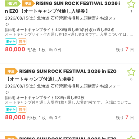
RISING SUN ROCK FESTIVAL 2026 i
NEW!
即決
n EZO【オートキャンプ付通し⼊場券】
ライブ・コンサート（海外）
1
2026/08/15(土) 北海道 石狩湾新港樽川ふ頭横野外特設ステー
ジ
イベント
[詳細]
オートキャンプサイト１区画(通し券1名付き)+通し券3名
オートキャンプサイト付き通し券1名+通し券3名です。入場については、電子チケットのため、同行して一緒に入場となります。その際、リストバンドとポーチをお渡しします。前日(13日)に入場したいので、...
スポーツ
電チケ
同行
80,000
7
円/枚
1 枚
0 件
残り
日
演劇・ミュージカル
ご利用ガイド
RISING SUN ROCK FESTIVAL 2026 in EZO
即決
【オートキャンプ付通し⼊場券】
6
ご利用ガイド
2026/08/15(土) 北海道 石狩湾新港樽川ふ頭横野外特設ステー
ジ
手数料・お支払い方法
[詳細]
オートキャンプサイト1区画+通し券2枚
オートキャンプ付き通し入場券1枚と通し入場券1枚です。 入場については同乗して一緒に入場する形になります。 その際リストバンドもお渡しします。 自分は当日入場予定です。 時間次第ではございます...
AIに質問する
電チケ
同行
88,000
7
円/枚
1 枚
0 件
残り
日
よくある質問
お知らせ