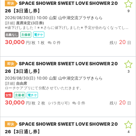
SPACE SHOWER SWEET LOVE SHOWER 20
即決
26【3日通し券】
ライブ・コンサート（海外）
9
2026/08/30(日) 10:00 山梨 山中湖交流プラザきらら
[詳細]
座席未定(3日券)
イベント
※値下げしました！※ ※さらに値下げしました※ 予定が合わなくなってしまったため出品いたします。 2枚当選の1枚（子チケ）です。 チケットの引き渡しについての相談歓迎です。 価格交渉も...
名義なし
主催者
電チケ
スポーツ
30,000
20
円/枚
1 枚
0 件
残り
日
演劇・ミュージカル
SPACE SHOWER SWEET LOVE SHOWER 20
即決
ご利用ガイド
26【3日通し券】
3
2026/08/30(日) 10:00 山梨 山中湖交流プラザきらら
ご利用ガイド
[詳細]
自由席
ローチケアプリにて分配させていただきます。
手数料・お支払い方法
女性
主催者
電チケ
30,000
20
円/枚
2 枚
0 件
残り
日
AIに質問する
よくある質問
SPACE SHOWER SWEET LOVE SHOWER 20
即決
26【3日通し券】
4
お知らせ