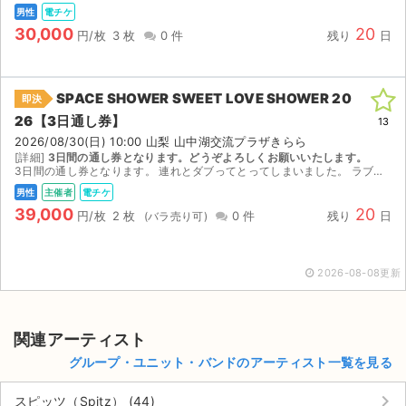
チケットジャム利用規約
男性
電チケ
30,000
20
円/枚
3 枚
0 件
残り
日
プライバシーポリシー
特定商取引法に基づく表記
SPACE SHOWER SWEET LOVE SHOWER 20
即決
26【3日通し券】
公演登録依頼
13
2026/08/30(日) 10:00 山梨 山中湖交流プラザきらら
[詳細]
3日間の通し券となります。どうぞよろしくお願いいたします。
不正転売禁止法について
3日間の通し券となります。 連れとダブってとってしまいました。 ラブシャに行かれるご予定の方はぜひよろしくお願いいたします。 2枚おまとめの場合、値下げも検討させていただいております。 ロ...
男性
主催者
電チケ
チケットジャムの取り組み
39,000
20
円/枚
2 枚
0 件
残り
日
音楽情報
2026-08-08更新
関連アーティスト
グループ・ユニット・バンドのアーティスト一覧を見る
keyboard_arrow_right
スピッツ（Spitz） (44)