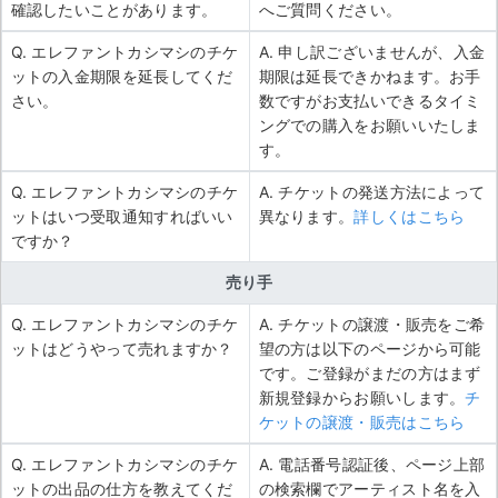
確認したいことがあります。
へご質問ください。
Q. エレファントカシマシのチケ
A. 申し訳ございませんが、入金
ットの入金期限を延長してくだ
期限は延長できかねます。お手
さい。
数ですがお支払いできるタイミ
ングでの購入をお願いいたしま
す。
Q. エレファントカシマシのチケ
A. チケットの発送方法によって
ットはいつ受取通知すればいい
異なります。
詳しくはこちら
ですか？
売り手
Q. エレファントカシマシのチケ
A. チケットの譲渡・販売をご希
ットはどうやって売れますか？
望の方は以下のページから可能
です。ご登録がまだの方はまず
新規登録からお願いします。
チ
ケットの譲渡・販売はこちら
Q. エレファントカシマシのチケ
A. 電話番号認証後、ページ上部
ットの出品の仕方を教えてくだ
の検索欄でアーティスト名を入