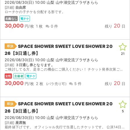
2026/08/30(日) 10:00 山梨 山中湖交流プラザきらら
[詳細]
自由席
ローチケの子チケを分配する形です。
名義なし
電チケ
30,000
20
円/枚
1 枚
0 件
残り
日
SPACE SHOWER SWEET LOVE SHOWER 20
即決
26【3日通し券】
21
2026/08/30(日) 10:00 山梨 山中湖交流プラザきらら
[詳細]
３日通し券となります。
ご検討してる方、是非この機会にご購入ください！ チケット発券次第ご連絡させていただきます。
女性
主催者
電チケ
30,000
20
円/枚
2 枚
5 件
残り
日
SPACE SHOWER SWEET LOVE SHOWER 20
即決
サイト情報
26【3日通し券】
5
2026/08/30(日) 10:00 山梨 山中湖交流プラザきらら
チケットジャム運営会社
[詳細]
座席無
最終値下げです。 オフィシャル先行で当選したチケットです。 公演14日前になりましたら電子チケットを送付致します。 定価よりお安くしております。