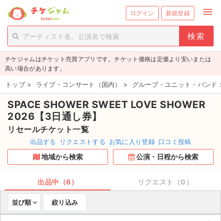
menu
ログイン
新規登録
person_add
exit_to_app
新規会員登録
ログイン
チケジャムはチケット売買アプリです。チケット価格は定価より安いまたは
チケットを探す
高い場合があります。
新着チケット
トップ
>
ライブ・コンサート（国内）
>
グループ・ユニット・バンド
SPACE SHOWER SWEET LOVE SHOWER
値下げしたチケット
2026【3日通し券】
都道府県からチケットを探す
リセールチケット一覧
出品する
リクエストする
お気に入り登録
口コミ投稿
もうすぐ開催のチケット
地域から検索
公演・日程から検索
チケットのリクエスト一覧
出品中（6）
リクエスト（0）
取扱チケット
並び順
絞り込み
ライブ・コンサート（国内）