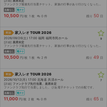
[詳細]
座席未定
ファンクラブ最速先行当選チケット。 家族の行事があり行けなくなったためお譲りします。 チケットぴあアプリを使用して分配いたします。
ライブ・コンサート（海外）
名義なし
電チケ
10,500
50
円/枚
1 枚
0 件
残り
日
イベント
スポーツ
家入レオ TOUR 2026
即決
2026/09/26(土) 17:00 福岡 福岡市民ホール
9
演劇・ミュージカル
[詳細]
座席未定
ファンクラブ最速先行当選チケット。 家族の行事があり行けなくなったためお譲りします。 チケットぴあアプリを使用して分配いたします。
名義なし
電チケ
ご利用ガイド
10,500
49
円/枚
1 枚
2 件
残り
日
ご利用ガイド
手数料・お支払い方法
家入レオ TOUR 2026
即決
2026/10/12(月) 17:00 北海道 共済ホール
7
AIに質問する
[詳細]
ファンクラブ先行当選、座席未定
ファンクラブ先行で当選しました。 ぴあ電子チケットでの分配です。
名義なし
電チケ
よくある質問
11,000
65
円/枚
2 枚
0 件
残り
日
お知らせ