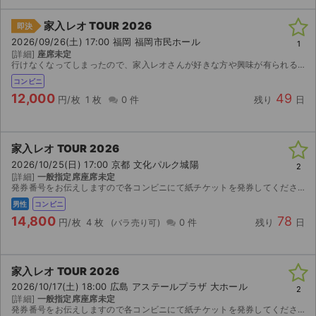
家入レオ TOUR 2026
即決
2026/09/26(土) 17:00 福岡 福岡市民ホール
1
[詳細]
座席未定
行けなくなってしまったので、家入レオさんが好きな方や興味が有られる方がいらっしゃったらお譲りしたいと思います。 発券が９月１６日なので、場所が定かでは有りません。 チケットを郵送しようと思い...
コンビニ
12,000
49
円/枚
1 枚
0 件
残り
日
家入レオ TOUR 2026
2026/10/25(日) 17:00 京都 文化パルク城陽
2
[詳細]
一般指定席座席未定
発券番号をお伝えしますので各コンビニにて紙チケットを発券してください。お座席は紙チケットを発券してみないと分かりませんのでご検討宜しくお願い致します。
男性
コンビニ
14,800
78
円/枚
4 枚
0 件
残り
日
サイト情報
家入レオ TOUR 2026
2026/10/17(土) 18:00 広島 アステールプラザ 大ホール
チケットジャム運営会社
2
[詳細]
一般指定席座席未定
発券番号をお伝えしますので各コンビニにて紙チケットを発券してください。お座席は紙チケットを発券してみないと分かりませんのでご検討宜しくお願い致します。