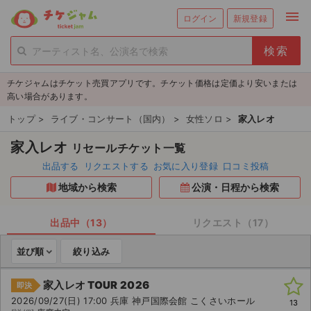
menu
ログイン
新規登録
person_add
exit_to_app
新規会員登録
ログイン
チケジャムはチケット売買アプリです。チケット価格は定価より安いまたは
チケットを探す
高い場合があります。
新着チケット
トップ
>
ライブ・コンサート（国内）
>
女性ソロ
>
家入レオ
家入レオ
リセールチケット一覧
値下げしたチケット
出品する
リクエストする
お気に入り登録
口コミ投稿
都道府県からチケットを探す
地域から検索
公演・日程から検索
もうすぐ開催のチケット
出品中（13）
リクエスト（17）
チケットのリクエスト一覧
並び順
絞り込み
取扱チケット
家入レオ TOUR 2026
即決
2026/09/27(日) 17:00 兵庫 神戸国際会館 こくさいホール
13
ライブ・コンサート（国内）