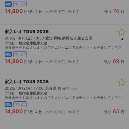
チケットジャム利用規約
男性
コンビニ
14,800
70
円/枚
4 枚
0 件
残り
日
プライバシーポリシー
特定商取引法に基づく表記
家入レオ TOUR 2026
2026/10/16(金) 18:30 愛知 岡谷鋼機名古屋公会堂
公演登録依頼
3
[詳細]
一般指定席座席未定
発券番号をお伝えしますので各コンビニにて紙チケットを発券してください。お座席は紙チケットを発券してみないと分かりませんのでご検討宜しくお願い致します。
不正転売禁止法について
男性
コンビニ
14,800
69
円/枚
4 枚
0 件
残り
日
チケットジャムの取り組み
音楽情報
家入レオ TOUR 2026
2026/10/12(月) 17:00 北海道 共済ホール
1
[詳細]
一般指定席座席未定
発券番号をお伝えしますので各コンビニにて紙チケットを発券してください。お座席は紙チケットを発券してみないと分かりませんのでご検討宜しくお願い致します。
男性
コンビニ
14,800
65
円/枚
4 枚
0 件
残り
日