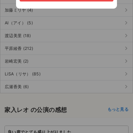
keyboard_arrow_right
加藤ミリヤ (4)
keyboard_arrow_right
AI（アイ） (5)
keyboard_arrow_right
渡辺美里 (18)
keyboard_arrow_right
平原綾香 (212)
keyboard_arrow_right
岩崎宏美 (2)
keyboard_arrow_right
LiSA（リサ） (85)
keyboard_arrow_right
広瀬香美 (6)
家入レオ の公演の感想
もっと見る
良い席でとても盛り上がりました。