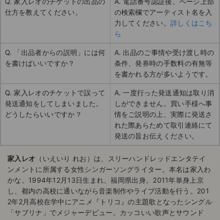
Q. 家入レオのチケットの出品の
A. 電話番号認証後、ページ上部
仕方を教えてください。
の検索欄でアーティスト名を入
力してください。
詳しくはこち
ら
Q. 「出品者からの説明」には何
A. 出品のご事情や受け渡し時の
を書けばいいですか？
条件、発券時の手数料の有無等
を書かれる方が多いようです。
Q. 家入レオのチケットで誤って
A. 一度行った発送通知は取り消
発送通知をしてしまいました。
しができません。買い手様へ事
どうしたらいいですか？
情をご説明の上、実際に発送さ
れた際あらためて取引連絡にて
発送の旨お伝えください。
家入レオ
（いえいり れお）は、スリーハンドレッドエンタテイ
ンメントに所属する女性シンガーソングライター。本名は家入わ
かな。1994年12月13日生まれ、福岡県出身。2011年単身上京
し、都内の高校に通いながら音楽制作やライブ活動を行う。201
2年2月高校在学中にアニメ『トリコ』の主題歌となったシングル
「サブリナ」でメジャーデビュー。カッコいい歌声とサウンド