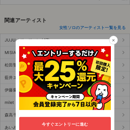
関連アーティスト
女性ソロのアーティスト一覧を見る
keyboard_arrow_right
×
JUJU（ジュジュ） (47)
keyboard_arrow_right
MISIA（ミーシャ） (15)
keyboard_arrow_right
松田聖子 (153)
keyboard_arrow_right
藍井エイル (9)
keyboard_arrow_right
伊藤蘭 (10)
keyboard_arrow_right
milet（ミレイ） (197)
keyboard_arrow_right
森高千里 (37)
今すぐエントリーに進む
keyboard_arrow_right
あいみょん (49)