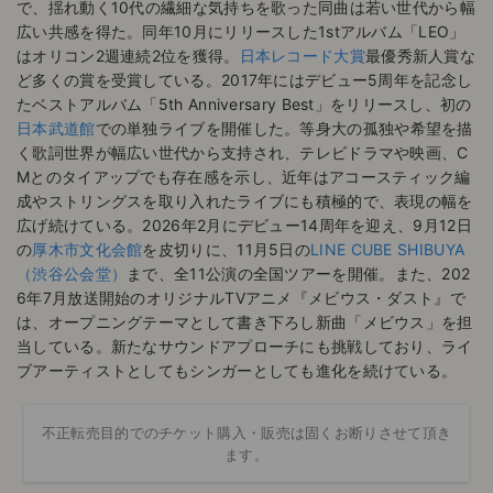
で、揺れ動く10代の繊細な気持ちを歌った同曲は若い世代から幅
広い共感を得た。同年10月にリリースした1stアルバム「LEO」
はオリコン2週連続2位を獲得。
日本レコード大賞
最優秀新人賞な
ど多くの賞を受賞している。2017年にはデビュー5周年を記念し
たベストアルバム「5th Anniversary Best」をリリースし、初の
日本武道館
での単独ライブを開催した。等身大の孤独や希望を描
く歌詞世界が幅広い世代から支持され、テレビドラマや映画、C
Mとのタイアップでも存在感を示し、近年はアコースティック編
成やストリングスを取り入れたライブにも積極的で、表現の幅を
広げ続けている。2026年2月にデビュー14周年を迎え、9月12日
の
厚木市文化会館
を皮切りに、11月5日の
LINE CUBE SHIBUYA
（渋谷公会堂）
まで、全11公演の全国ツアーを開催。また、202
6年7月放送開始のオリジナルTVアニメ『メビウス・ダスト』で
は、オープニングテーマとして書き下ろし新曲「メビウス」を担
当している。新たなサウンドアプローチにも挑戦しており、ライ
ブアーティストとしてもシンガーとしても進化を続けている。
不正転売目的でのチケット購入・販売は固くお断りさせて頂き
ます。