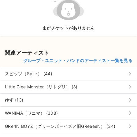
ライブ・コンサート（海外）
イベント
まだチケットがありません
スポーツ
演劇・ミュージカル
関連アーティスト
グループ・ユニット・バンドのアーティスト一覧を見る
ご利用ガイド
keyboard_arrow_right
スピッツ（Spitz） (44)
ご利用ガイド
keyboard_arrow_right
Little Glee Monster（リトグリ） (3)
手数料・お支払い方法
keyboard_arrow_right
ゆず (13)
AIに質問する
keyboard_arrow_right
WANIMA（ワニマ） (308)
よくある質問
keyboard_arrow_right
GRe4N BOYZ（グリーンボーイズ／旧GReeeeN） (34)
お知らせ