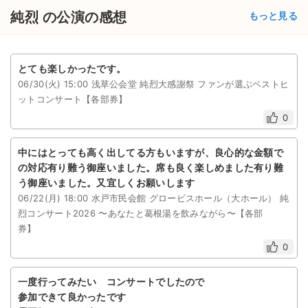
チケットジャム利用規約
純烈 の公演の感想
もっと見る
プライバシーポリシー
特定商取引法に基づく表記
とても楽しかったです。
06/30(火) 15:00 浅草公会堂 純烈大感謝祭 ファンが選ぶベストヒ
公演登録依頼
ットコンサート【各部券】
0
不正転売禁止法について
チケットジャムの取り組み
中にはとっても高く出してる方もいますが、良心的な金額で
の対応有り難う御座いました。席も良く楽しめました有り難
音楽情報
う御座いました。又宜しくお願いします
06/22(月) 18:00 水戸市民会館 グロービスホール（大ホール） 純
烈コンサート2026 〜あなたと葛根湯を飲みながら〜【各部
券】
0
一度行ってみたい コンサートでしたので
参加できて良かったです