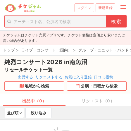
menu
ログイン
新規登録
person_add
exit_to_app
新規会員登録
ログイン
チケジャムはチケット売買アプリです。チケット価格は定価より安いまたは
チケットを探す
高い場合があります。
新着チケット
トップ
>
ライブ・コンサート（国内）
>
グループ・ユニット・バンド
純烈コンサート2026 in南魚沼
値下げしたチケット
リセールチケット一覧
都道府県からチケットを探す
出品する
リクエストする
お気に入り登録
口コミ投稿
地域から検索
公演・日程から検索
もうすぐ開催のチケット
チケットのリクエスト一覧
出品中（0）
リクエスト（0）
並び順
絞り込み
取扱チケット
ライブ・コンサート（国内）