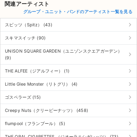
関連アーティスト
グループ・ユニット・バンドのアーティスト一覧を見る
keyboard_arrow_right
スピッツ（Spitz） (43)
keyboard_arrow_right
スキマスイッチ (90)
UNISON SQUARE GARDEN（ユニゾンスクエアガーデン）
keyboard_arrow_right
(9)
keyboard_arrow_right
THE ALFEE（ジアルフィー） (1)
keyboard_arrow_right
Little Glee Monster（リトグリ） (4)
keyboard_arrow_right
ゴスペラーズ (15)
keyboard_arrow_right
Creepy Nuts（クリーピーナッツ） (458)
サイト情報
keyboard_arrow_right
flumpool（フランプール） (5)
チケットジャム運営会社
keyboard_arrow_right
THE ORAL CIGARETTES （ジオーラルシガレッツ） (73)