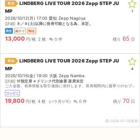
LINDBERG LIVE TOUR 2026 Zepp STEP JU
即決
MP
ライブ・コンサート（海外）
1
2026/10/12(月) 17:00 愛知 Zepp Nagoya
[詳細]
８／８(土)以降に発券可能となる為、未定。
イベント
男性
紙チケ
郵送
13,000
65
スポーツ
円/枚
2 枚
0 件
残り
日
演劇・ミュージカル
LINDBERG LIVE TOUR 2026 Zepp STEP JU
即決
MP
ご利用ガイド
4
2026/10/16(金) 19:00 大阪 Zepp Namba
[詳細]
1F指定席 ※ドリンク代別途要 座席未定
ご利用ガイド
ご入金後、発券情報を取引連絡に添付します。発券期間内に最寄りのセブンイレブンで発券してください。 発券開始日時 2026/8/8(土) 12:00～
コンビニ
手数料・お支払い方法
19,800
70
円/枚
4 枚
0 件
残り
日
AIに質問する
2026-07-30更新
よくある質問
お知らせ