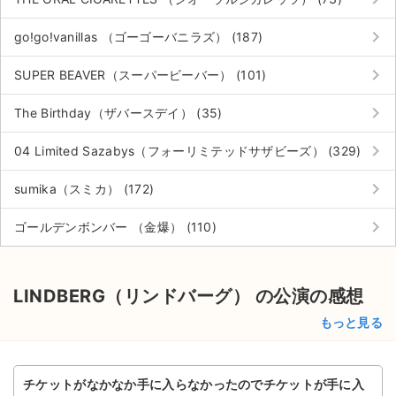
チケットジャム利用規約
keyboard_arrow_right
go!go!vanillas （ゴーゴーバニラズ） (187)
プライバシーポリシー
keyboard_arrow_right
SUPER BEAVER（スーパービーバー） (101)
特定商取引法に基づく表記
keyboard_arrow_right
The Birthday（ザバースデイ） (35)
公演登録依頼
keyboard_arrow_right
04 Limited Sazabys（フォーリミテッドサザビーズ） (329)
不正転売禁止法について
keyboard_arrow_right
sumika（スミカ） (172)
チケットジャムの取り組み
keyboard_arrow_right
ゴールデンボンバー （金爆） (110)
音楽情報
LINDBERG（リンドバーグ） の公演の感想
もっと見る
チケットがなかなか手に入らなかったのでチケットが手に入