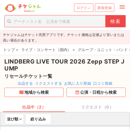
menu
ログイン
新規登録
person_add
exit_to_app
新規会員登録
ログイン
チケジャムはチケット売買アプリです。チケット価格は定価より安いまたは
チケットを探す
高い場合があります。
新着チケット
トップ
>
ライブ・コンサート（国内）
>
グループ・ユニット・バンド
LINDBERG LIVE TOUR 2026 Zepp STEP J
値下げしたチケット
UMP
都道府県からチケットを探す
リセールチケット一覧
出品する
リクエストする
お気に入り登録
口コミ投稿
もうすぐ開催のチケット
地域から検索
公演・日程から検索
チケットのリクエスト一覧
出品中（2）
リクエスト（0）
取扱チケット
並び順
絞り込み
ライブ・コンサート（国内）