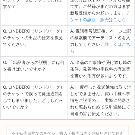
すか？
です。ご登録がまだの方はまず
新規登録からお願いします。
チ
ケットの譲渡・販売はこちら
Q. LINDBERG（リンドバーグ）
A. 電話番号認証後、ページ上部
のチケットの出品の仕方を教え
の検索欄でアーティスト名を入
てください。
力してください。
詳しくはこち
ら
Q. 「出品者からの説明」には何
A. 出品のご事情や受け渡し時の
を書けばいいですか？
条件、発券時の手数料の有無等
を書かれる方が多いようです。
Q. LINDBERG（リンドバーグ）
A. 一度行った発送通知は取り消
のチケットで誤って発送通知を
しができません。買い手様へ事
してしまいました。どうしたら
情をご説明の上、実際に発送さ
いいですか？
れた際あらためて取引連絡にて
発送の旨お伝えください。
不正転売目的でのチケット購入・販売は固くお断りさせて頂き