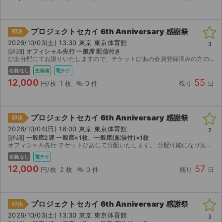
プロジェクトセカイ 6th Anniversary 感謝祭
即決
2026/10/03(土) 13:30 東京 東京体育館
3
[詳細]
オフィシャル先行 一般席 配信付き
ぴあ分配にてお譲りいたしますので、チケットぴあの会員登録済みの方のみ。
名義なし
主催者
電チケ
12,000
55
円/枚
1 枚
0 件
残り
日
プロジェクトセカイ 6th Anniversary 感謝祭
即決
2026/10/04(日) 16:00 東京 東京体育館
2
[詳細]
一般席2連 一般席×1枚、一般席(配信付)×1枚
オフィシャル先行 チケットぴあにて分配いたします。 分配可能になり次第、取引連絡にてURLをお送りします。
名義なし
電チケ
12,000
57
円/枚
2 枚
0 件
残り
日
プロジェクトセカイ 6th Anniversary 感謝祭
即決
2026/10/03(土) 13:30 東京 東京体育館
3