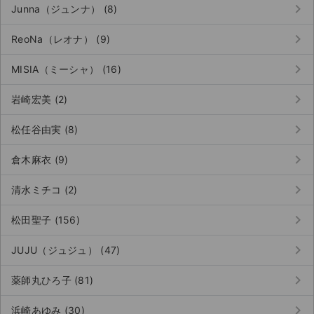
keyboard_arrow_right
Junna（ジュンナ） (8)
keyboard_arrow_right
ReoNa（レオナ） (9)
keyboard_arrow_right
MISIA（ミーシャ） (16)
keyboard_arrow_right
岩崎宏美 (2)
keyboard_arrow_right
松任谷由実 (8)
keyboard_arrow_right
倉木麻衣 (9)
keyboard_arrow_right
清水ミチコ (2)
keyboard_arrow_right
松田聖子 (156)
keyboard_arrow_right
JUJU（ジュジュ） (47)
keyboard_arrow_right
薬師丸ひろ子 (81)
keyboard_arrow_right
浜崎あゆみ (30)