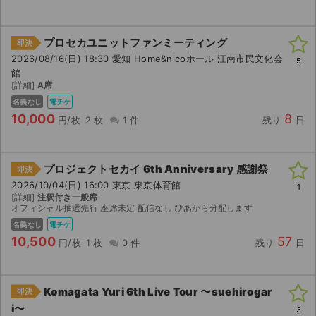
プロセカユニットファンミーティング
即決
2026/08/16(日) 18:30 愛知 Home&nicoホール 江南市民文化会
5
館
[詳細]
A席
名義なし
電チケ
10,000
8
円/枚
2 枚
1 件
残り
日
プロジェクトセカイ 6th Anniversary 感謝祭
即決
2026/10/04(日) 16:00 東京 東京体育館
1
[詳細]
注釈付き一般席
オフィシャル抽選先行 座席未定 配信なし ぴあから分配します
名義なし
電チケ
10,500
57
円/枚
1 枚
0 件
残り
日
サイト情報
チケットジャム運営会社
Komagata Yuri 6th Live Tour 〜suehirogar
即決
i〜
3