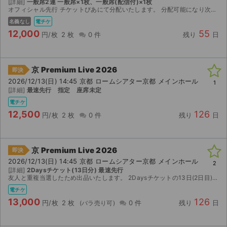
[詳細]
一般席2連 一般席×1枚、一般席(配信付)×1枚
オフィシャル先行 チケットぴあにて分配いたします。 分配可能になり次第、取引連絡にてURLをお送りします。
名義なし
電チケ
12,000
55
円/枚
2 枚
0 件
残り
日
京 Premium Live 2026
即決
2026/12/13(日) 14:45 京都 ロームシアター京都 メインホール
1
[詳細]
最速先行 指定 座席未定
電チケ
12,500
126
円/枚
2 枚
0 件
残り
日
京 Premium Live 2026
即決
2026/12/13(日) 14:45 京都 ロームシアター京都 メインホール
2
[詳細]
2Daysチケット(13日分) 最速先行
友人と重複当選したため出品いたします。 2Daysチケットの13日(2日目)分となります
電チケ
13,000
126
円/枚
2 枚
0 件
残り
日