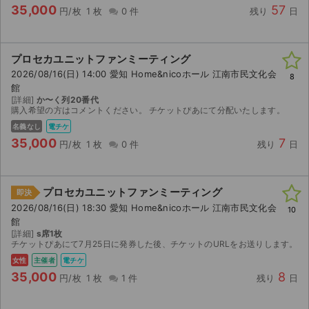
35,000
57
円/枚
1 枚
0 件
残り
日
プロセカユニットファンミーティング
2026/08/16(日) 14:00 愛知 Home&nicoホール 江南市民文化会
8
館
[詳細]
か〜く列20番代
購入希望の方はコメントください。 チケットぴあにて分配いたします。
名義なし
電チケ
35,000
7
円/枚
1 枚
0 件
残り
日
プロセカユニットファンミーティング
即決
2026/08/16(日) 18:30 愛知 Home&nicoホール 江南市民文化会
10
館
[詳細]
s席1枚
チケットぴあにて7月25日に発券した後、チケットのURLをお送りします。
女性
主催者
電チケ
35,000
8
円/枚
1 枚
1 件
残り
日