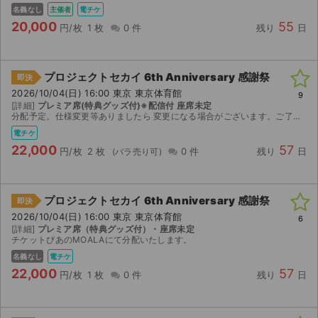
名義なし
主催者
電チケ
20,000
55
円/枚
1 枚
0 件
残り
日
プロジェクトセカイ 6th Anniversary 感謝祭
即決
2026/10/04(日) 16:00 東京 東京体育館
9
[詳細]
プレミア席(特典グッズ付)※配信付 座席未定
分配予定。仕様変更等ありましたら 変更になる場合がございます。ご了承ください。
電チケ
22,000
57
円/枚
2 枚
0 件
残り
日
プロジェクトセカイ 6th Anniversary 感謝祭
即決
2026/10/04(日) 16:00 東京 東京体育館
6
[詳細]
プレミア席（特典グッズ付）・座席未定
チケットぴあのMOALAにて分配いたします。
名義なし
電チケ
22,000
57
円/枚
1 枚
0 件
残り
日