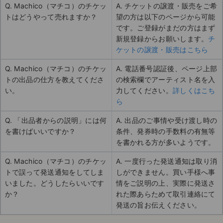
Q. Machico（マチコ）のチケッ
A. チケットの譲渡・販売をご希
トはどうやって売れますか？
望の方は以下のページから可能
です。ご登録がまだの方はまず
新規登録からお願いします。
チ
ケットの譲渡・販売はこちら
Q. Machico（マチコ）のチケッ
A. 電話番号認証後、ページ上部
トの出品の仕方を教えてくださ
の検索欄でアーティスト名を入
い。
力してください。
詳しくはこち
ら
Q. 「出品者からの説明」には何
A. 出品のご事情や受け渡し時の
を書けばいいですか？
条件、発券時の手数料の有無等
を書かれる方が多いようです。
Q. Machico（マチコ）のチケッ
A. 一度行った発送通知は取り消
トで誤って発送通知をしてしま
しができません。買い手様へ事
いました。どうしたらいいです
情をご説明の上、実際に発送さ
か？
れた際あらためて取引連絡にて
発送の旨お伝えください。