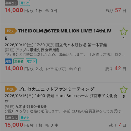
名義なし
電チケ
14,000
57
円/枚
1 枚
0 件
残り
日
THE IDOLM@STER MILLION LIVE! 14thLIV
即決
E
1
2026/09/19(土) 17:30 東京 国立代々木競技場 第一体育館
[詳細]
アソプレ最速先行 全席指定
同行者分と同時に当選したため、出品いたします。 【お渡し方法】 ログイン情報をお渡ししますので、購入者様の端末でログインのうえ、ご入場ください。 本人確認対応は不可です。 【注意事項】 公演...
男性
主催者
電チケ
14,000
42
円/枚
2 枚
0 件
残り
日
プロセカユニットファンミーティング
即決
2026/08/16(日) 14:00 愛知 Home&nicoホール 江南市民文化会
5
館
[詳細]
A席 ま列 50~58番
分配URLを取引連絡に送信します。 事前にぴあの会員登録をしてお受け取りください。
名義なし
電チケ
15,000
7
円/枚
1 枚
0 件
残り
日