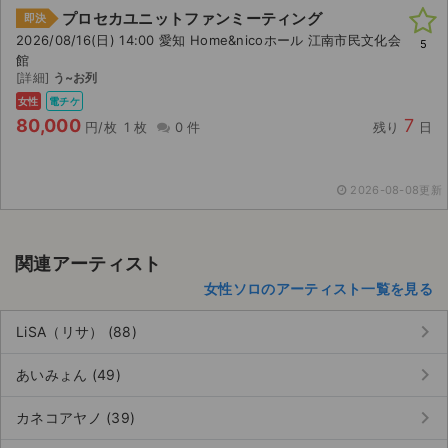
プロセカユニットファンミーティング
即決
2026/08/16(日) 14:00 愛知 Home&nicoホール 江南市民文化会
5
館
[詳細]
う~お列
女性
電チケ
80,000
7
円/枚
1 枚
0 件
残り
日
2026-08-08更新
関連アーティスト
女性ソロのアーティスト一覧を見る
keyboard_arrow_right
LiSA（リサ） (88)
keyboard_arrow_right
あいみょん (49)
keyboard_arrow_right
カネコアヤノ (39)