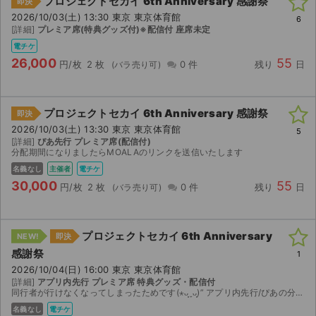
プロジェクトセカイ 6th Anniversary 感謝祭
即決
2026/10/03(土) 13:30 東京 東京体育館
6
[詳細]
プレミア席(特典グッズ付)※配信付 座席未定
電チケ
26,000
55
円/枚
2 枚
0 件
残り
日
プロジェクトセカイ 6th Anniversary 感謝祭
即決
2026/10/03(土) 13:30 東京 東京体育館
5
[詳細]
ぴあ先行 プレミア席(配信付)
分配期間になりましたらMOALAのリンクを送信いたします
名義なし
主催者
電チケ
30,000
55
円/枚
2 枚
0 件
残り
日
プロジェクトセカイ 6th Anniversary
NEW!
即決
感謝祭
1
2026/10/04(日) 16:00 東京 東京体育館
[詳細]
アプリ内先行 プレミア席 特典グッズ・配信付
同行者が行けなくなってしまったためです(⋆ᴗ͈ˬᴗ͈)” アプリ内先行/ぴあの分配にてお渡しします！ 連番での当選ですので当方の隣になります！
名義なし
電チケ