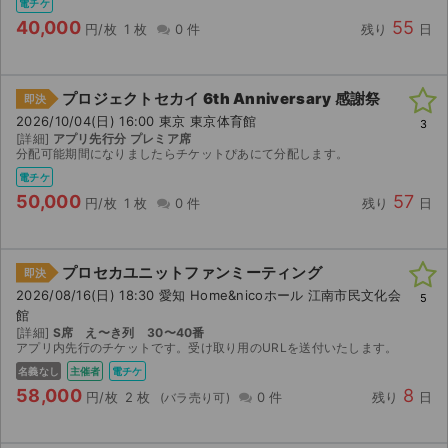
電チケ
40,000
55
円/枚
1 枚
0 件
残り
日
プロジェクトセカイ 6th Anniversary 感謝祭
即決
2026/10/04(日) 16:00 東京 東京体育館
3
[詳細]
アプリ先行分 プレミア席
分配可能期間になりましたらチケットぴあにて分配します。
電チケ
50,000
57
円/枚
1 枚
0 件
残り
日
プロセカユニットファンミーティング
即決
2026/08/16(日) 18:30 愛知 Home&nicoホール 江南市民文化会
5
館
[詳細]
S席 え〜き列 30〜40番
アプリ内先行のチケットです。受け取り用のURLを送付いたします。
名義なし
主催者
電チケ
58,000
8
円/枚
2 枚
0 件
残り
日