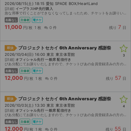
チケットジャム利用規約
2026/08/15(土) 18:15 愛知 SPADE BOX/HeartLand
[詳細]
イープラスHP先行購入
急な用事で行くことができなくなってしまったため、チケットをお譲りいたします。 こちらのチケットは、申込者分の分配が不可となっております。そのため、当方のイープラスのアカウント情報を一時的にお貸し...
プライバシーポリシー
名義なし
主催者
電チケ
11,000
7
特定商取引法に基づく表記
円/枚
1 枚
0 件
残り
日
公演登録依頼
プロジェクトセカイ 6th Anniversary 感謝祭
即決
不正転売禁止法について
2026/10/04(日) 16:00 東京 東京体育館
3
[詳細]
オフィシャル先行 一般席 配信付き
ぴあ分配にてお譲りいたしますので、チケットぴあの会員登録済みの方のみ。
チケットジャムの取り組み
名義なし
主催者
電チケ
音楽情報
12,000
57
円/枚
1 枚
0 件
残り
日
プロジェクトセカイ 6th Anniversary 感謝祭
即決
2026/10/03(土) 13:30 東京 東京体育館
4
[詳細]
オフィシャル先行 一般席 配信付き
ぴあ分配にてお譲りいたしますので、チケットぴあの会員登録済みの方のみ。
名義なし
主催者
電チケ
12,000
55
円/枚
1 枚
0 件
残り
日