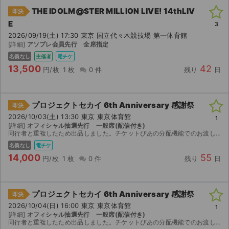
THE IDOLM@STER MILLION LIVE! 14thLIV
即決
E
3
2026/09/19(土) 17:30 東京 国立代々木競技場 第一体育館
[詳細]
アソプレ会員先行 全席指定
名義なし
主催者
電チケ
13,500
42
円/枚
1 枚
0 件
残り
日
プロジェクトセカイ 6th Anniversary 感謝祭
即決
2026/10/03(土) 13:30 東京 東京体育館
1
[詳細]
オフィシャル抽選先行 一般席(配信付き)
同行者と重複したため出品しました。チケットぴあの分配機能でのお渡しになるため、分配可能になり次第お渡します。座席位置については現時点不明です。配信付になります。
名義なし
電チケ
14,000
55
円/枚
1 枚
0 件
残り
日
プロジェクトセカイ 6th Anniversary 感謝祭
即決
2026/10/04(日) 16:00 東京 東京体育館
1
[詳細]
オフィシャル抽選先行 一般席(配信付き)
同行者と重複したため出品しました。チケットぴあの分配機能でのお渡しになるため、分配可能になり次第お渡します。座席位置については現時点不明です。配信付になります。