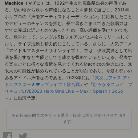
Machico（マチコ）
は、1992年生まれ広島県出身の声優であ
る。幼い頃から歌手や声優になることを夢見て過ごし、2011年
ホリプロの「声優アーティストオーディション」に応募したこと
でデビューのチャンスを掴む。長年磨きこまれてきた歌唱力は、
すでに完成に近いものであったため、高い評価を受けたのであ
る。歌手として、シングル5枚フルアルバム4枚をリリースして
おり、ライブ活動も精力的にこなしている。さらに、人気アニメ
「アイドルマスターミリオンライブ！」では、伊吹翼役として出
演を果たすなど声優としても成功を収めているといえる。発表す
る楽曲ごとに様々な表情を見せてくれるMachicoの魅力には、無
限大の可能性が秘められていることが明白であり、今最も勢いの
あるアイドル声優なのである。2023年には『
異次元フェス アイ
ドルマスター★♥ラブライブ！歌合戦
』や『
ひろがるスカイ！プ
リキュアLIVE2023 Hero Girls Live ～Max！Splash！GoGo！
～
』に出演予定。
不正転売目的でのチケット購入・販売は固くお断りさせて頂き
ます。