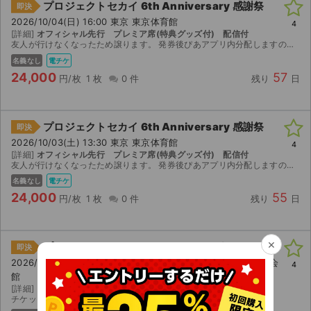
プロジェクトセカイ 6th Anniversary 感謝祭
即決
2026/10/04(日) 16:00 東京 東京体育館
4
[詳細]
オフィシャル先行 プレミア席(特典グッズ付) 配信付
友人が行けなくなったため譲ります。 発券後ぴあアプリ内分配しますので、ご自身で事前登録を行ってください。 不明点がございましたら随時対応可能です。
名義なし
電チケ
24,000
57
円/枚
1 枚
0 件
残り
日
プロジェクトセカイ 6th Anniversary 感謝祭
即決
2026/10/03(土) 13:30 東京 東京体育館
4
[詳細]
オフィシャル先行 プレミア席(特典グッズ付) 配信付
友人が行けなくなったため譲ります。 発券後ぴあアプリ内分配しますので、ご自身で事前登録を行ってください。 不明点がございましたら随時対応可能です。
名義なし
電チケ
24,000
55
円/枚
1 枚
0 件
残り
日
×
プロセカユニットファンミーティング
即決
2026/08/16(日) 18:30 愛知 Home&nicoホール 江南市民文化会
4
館
[詳細]
プレイガイド先行 S席
チケットぴあの分配機能にて分配いたします。