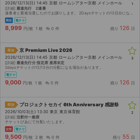
2026/12/13(日) 14:45 京都 ロームシアター京都 メインホール
1
[詳細]
最速先行 2連番
ライブ・コンサート（海外）
連番者と重複当選したのでお譲りします。 2Daysチケットの13日分になります。 よろしくお願い申し上げます。
男性
電チケ
イベント
8,999
126
円/枚
1 枚
0 件
残り
日
スポーツ
京 Premium Live 2026
即決
演劇・ミュージカル
2026/12/13(日) 14:45 京都 ロームシアター京都 メインホール
3
[詳細]
最速先行分 指定席 座席未定
2daysチケットの12/13分の分配になる場合があります。
ご利用ガイド
電チケ
9,000
126
ご利用ガイド
円/枚
1 枚
0 件
残り
日
手数料・お支払い方法
プロジェクトセカイ 6th Anniversary 感謝祭
即決
AIに質問する
2026/10/03(土) 13:30 東京 東京体育館
2
[詳細]
注釈付一般席
チケットぴあにて分配いたします。
よくある質問
女性
電チケ
9,500
55
お知らせ
円/枚
2 枚
0 件
残り
日