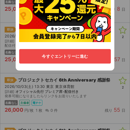
名義なし
電チケ
25,000
8
円/枚
1 枚
0 件
残り
日
プロジェクトセカイ 6th Anniversary 感謝祭
即決
2026/10/04(日) 16:00 東京 東京体育館
2
[詳細]
オフィシャル先行 プレミア席
配信付き2連です
名義なし
主催者
電チケ
今すぐエントリーに進む
25,000
57
円/枚
2 枚
0 件
残り
日
プロジェクトセカイ 6th Anniversary 感謝祭
即決
2026/10/03(土) 13:30 東京 東京体育館
2
[詳細]
オフィシャル先行 プレミア席-配信付き
発券可能になりましたらリンクをお送りいたします
名義なし
主催者
電チケ
26,000
55
円/枚
1 枚
0 件
残り
日