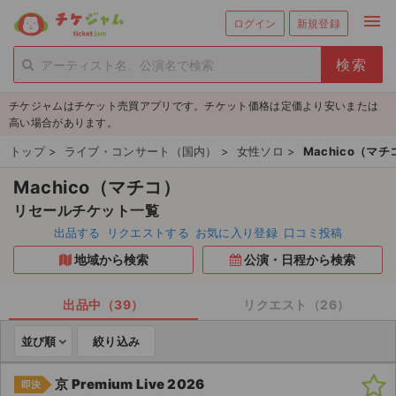
menu
ログイン
新規登録
person_add
exit_to_app
新規会員登録
ログイン
チケジャムはチケット売買アプリです。チケット価格は定価より安いまたは
チケットを探す
高い場合があります。
新着チケット
トップ
>
ライブ・コンサート（国内）
>
女性ソロ
>
Machico（マチ
Machico（マチコ）
値下げしたチケット
リセールチケット一覧
都道府県からチケットを探す
出品する
リクエストする
お気に入り登録
口コミ投稿
地域から検索
公演・日程から検索
もうすぐ開催のチケット
チケットのリクエスト一覧
出品中（39）
リクエスト（26）
並び順
絞り込み
取扱チケット
京 Premium Live 2026
即決
ライブ・コンサート（国内）