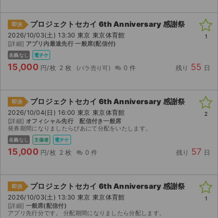
プロジェクトセカイ 6th Anniversary 感謝祭
即決
2026/10/03(土) 13:30 東京 東京体育館
1
[詳細]
アプリ内最速先行 一般席(配信付)
名義なし
電チケ
15,000
55
円/枚
2 枚
0 件
残り
日
プロジェクトセカイ 6th Anniversary 感謝祭
即決
2026/10/04(日) 16:00 東京 東京体育館
2
[詳細]
オフィシャル先行 配信付き一般席
発券期間になりましたらぴあにて分配をいたします。
名義なし
主催者
電チケ
15,000
57
円/枚
2 枚
0 件
残り
日
プロジェクトセカイ 6th Anniversary 感謝祭
即決
2026/10/03(土) 13:30 東京 東京体育館
1
[詳細]
一般席(配信付)
アプリ先行分です。 分配期間になりましたら分配します。