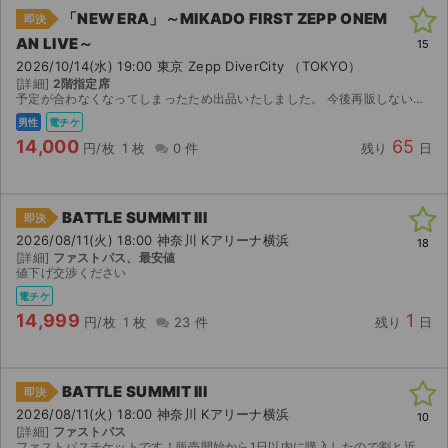
「NEW ERA」～MIKADO FIRST ZEPP ONEM
即決
AN LIVE～
15
2026/10/14(水) 19:00 東京 Zepp DiverCity （TOKYO）
[詳細]
2階指定席
予定が合わなくなってしまったため出品いたしました。 今後再販しない貴重なチケットとなります。 イープラスにて分配します！
男性
電チケ
14,000
65
円/枚
1 枚
0 件
残り
日
BATTLE SUMMIT III
即決
2026/08/11(火) 18:00 神奈川 Kアリーナ横浜
18
[詳細]
ファストパス、最安値
値下げ交渉ください
電チケ
14,999
1
円/枚
1 枚
23 件
残り
日
BATTLE SUMMIT III
即決
2026/08/11(火) 18:00 神奈川 Kアリーナ横浜
10
[詳細]
ファストパス
ファストパスチケットです！販売開始から1日以内に購入したので割と近い距離で見れると思います。