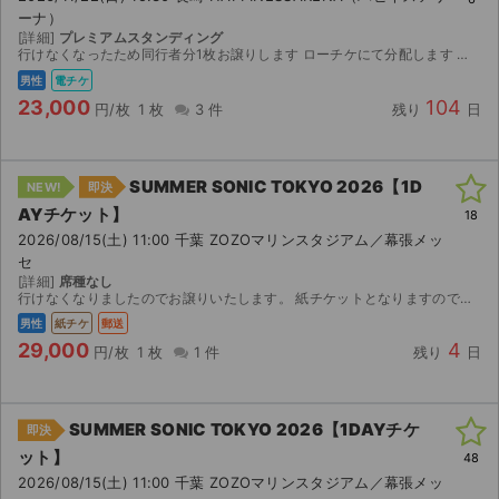
ーナ）
[詳細]
プレミアムスタンディング
行けなくなったため同行者分1枚お譲りします ローチケにて分配します 電子チケットでのお譲りとなります。 チケット発券後、速やかに分配・譲渡対応いたします。 ご不明な点がございましたらお気軽にご...
男性
電チケ
23,000
104
円/枚
1 枚
3 件
残り
日
SUMMER SONIC TOKYO 2026【1D
NEW!
即決
AYチケット】
18
2026/08/15(土) 11:00 千葉 ZOZOマリンスタジアム／幕張メッ
セ
[詳細]
席種なし
行けなくなりましたのでお譲りいたします。 紙チケットとなりますので速達にて迅速に対応いたします。 ご不明な点はお問い合わせください。
男性
紙チケ
郵送
29,000
4
円/枚
1 枚
1 件
残り
日
SUMMER SONIC TOKYO 2026【1DAYチケ
即決
ット】
48
2026/08/15(土) 11:00 千葉 ZOZOマリンスタジアム／幕張メッ