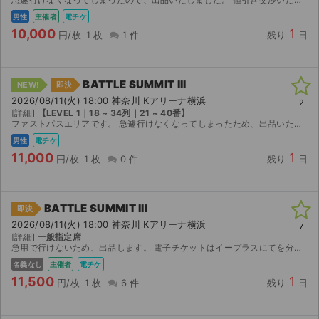
チケットジャム利用規約
男性
主催者
電チケ
10,000
1
プライバシーポリシー
円/枚
1 枚
1 件
残り
日
特定商取引法に基づく表記
BATTLE SUMMIT III
NEW!
即決
公演登録依頼
2026/08/11(火) 18:00 神奈川 Kアリーナ横浜
2
[詳細]
【LEVEL 1｜18 ~ 34列｜21 ~ 40番】
ファストパスエリアです。 急遽行けなくなってしまったため、出品いたします。
不正転売禁止法について
男性
電チケ
11,000
1
チケットジャムの取り組み
円/枚
1 枚
0 件
残り
日
音楽情報
BATTLE SUMMIT III
即決
2026/08/11(火) 18:00 神奈川 Kアリーナ横浜
7
[詳細]
一般指定席
急用で行けないため、出品します。 電子チケットはイープラスにてを分配いたします。 分配可能になり次第、送らせていただきます。
名義なし
主催者
電チケ
11,500
1
円/枚
1 枚
6 件
残り
日