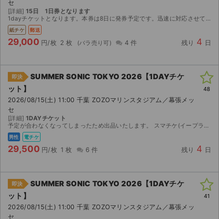
セ
[詳細]
15日 1日券となります
1dayチケットとなります。本券は8日に発券予定です。迅速に対応させていただきますが、台風等の郵送トラブルも想定されますので、関東圏の方の購入を希望致します。レターパックにて発送です。宜しくお願...
紙チケ
郵送
29,000
4
円/枚
2 枚
4 件
残り
日
SUMMER SONIC TOKYO 2026【1DAYチケ
即決
ット】
48
2026/08/15(土) 11:00 千葉 ZOZOマリンスタジアム／幕張メッ
セ
[詳細]
1DAYチケット
予定が合わなくなってしまったため出品いたします。 スマチケ(イープラス)を使用します。アプリ上でお渡ししますので、アプリのダウンロードをお願いします。取引連絡にてメールアドレスをご教示ください...
男性
電チケ
29,500
4
円/枚
1 枚
6 件
残り
日
SUMMER SONIC TOKYO 2026【1DAYチケ
即決
ット】
41
2026/08/15(土) 11:00 千葉 ZOZOマリンスタジアム／幕張メッ
セ