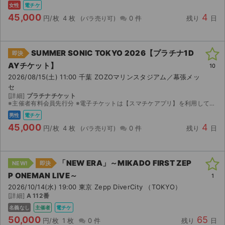
女性
電チケ
45,000
4
円/枚
4 枚
0 件
残り
日
SUMMER SONIC TOKYO 2026【プラチナ1D
即決
AYチケット】
10
2026/08/15(土) 11:00 千葉 ZOZOマリンスタジアム／幕張メッ
セ
[詳細]
プラチナチケット
※主催者有料会員先行分 ※電子チケットは【スマチケアプリ】を利用してのご入場となりますので、アプリのダウンロードをお願い致します。 ダウンロード期間になりましたら、取引連絡へスマチケ受取用Ｕ...
男性
電チケ
45,000
4
円/枚
4 枚
0 件
残り
日
「NEW ERA」～MIKADO FIRST ZEP
NEW!
即決
P ONEMAN LIVE～
1
2026/10/14(水) 19:00 東京 Zepp DiverCity （TOKYO）
[詳細]
A 112番
名義なし
主催者
電チケ
50,000
65
円/枚
1 枚
0 件
残り
日