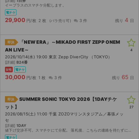
[詳細]
1日券
イープラスのスマチケ分配します。
電チケ
29,900
4
円/枚
2 枚
3 件
残り
日
「NEW ERA」～MIKADO FIRST ZEPP ONEM
即決
AN LIVE～
4
2026/10/14(水) 19:00 東京 Zepp DiverCity （TOKYO）
[詳細]
B24番
女性
電チケ
30,000
65
円/枚
1 枚
3 件
残り
日
SUMMER SONIC TOKYO 2026【1DAYチケ
即決
ット】
27
2026/08/15(土) 11:00 千葉 ZOZOマリンスタジアム／幕張メッ
セ
[詳細]
1DAY
値下げ交渉不可。スマチケにて分配。 落札後、こちらの連絡を待たずにメールアドレスのご連絡をよろしくお願いします。
電チケ