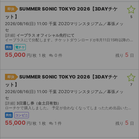
SUMMER SONIC TOKYO 2026【3DAYチケ
即決
ット】
5
2026/08/16(日) 11:00 千葉 ZOZOマリンスタジアム／幕張メッ
セ
[詳細]
イープラス オフィシャル先行にて
イープラスにて分配します。チケットダウンロードが8月11日15時以降のため、可能な限り早く対応させていただきます。 値引きをご希望の方はコメントにてその旨をお伝えください。可能な範囲でお応えします。
男性
電チケ
55,000
5
円/枚
1 枚
0 件
残り
日
SUMMER SONIC TOKYO 2026【3DAYチケ
即決
ット】
7
2026/08/16(日) 11:00 千葉 ZOZOマリンスタジアム／幕張メッ
セ
[詳細]
3日通し券（金土日有効）
ローチケで購入しました。 予定が合わなくなってしまったため出品いたします。 【お渡し方法】 発券情報（予約番号など）をお知らせします。 【発券方法】 2026年8月7日（金）1...
男性
コンビニ
55,000
5
円/枚
1 枚
1 件
残り
日