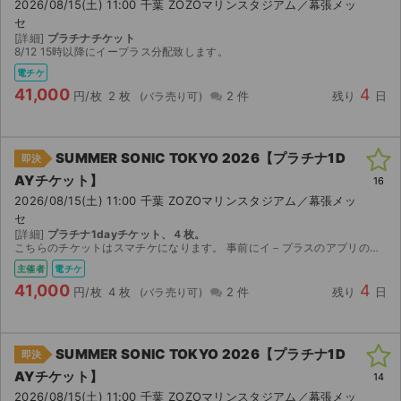
2026/08/15(土) 11:00 千葉 ZOZOマリンスタジアム／幕張メッ
セ
[詳細]
プラチナチケット
8/12 15時以降にイープラス分配致します。
電チケ
41,000
4
円/枚
2 枚
2 件
残り
日
SUMMER SONIC TOKYO 2026【プラチナ1D
即決
AYチケット】
16
2026/08/15(土) 11:00 千葉 ZOZOマリンスタジアム／幕張メッ
セ
[詳細]
プラチナ1dayチケット、４枚。
こちらのチケットはスマチケになります。 事前にイ－プラスのアプリのインストールをお済ませください。 ご購入の場合にはイ－プラスのアプリに登録済みのメ－ルアドレス（複数枚ご購入の場合には複数人分...
主催者
電チケ
41,000
4
円/枚
4 枚
2 件
残り
日
SUMMER SONIC TOKYO 2026【プラチナ1D
即決
AYチケット】
14
2026/08/15(土) 11:00 千葉 ZOZOマリンスタジアム／幕張メッ