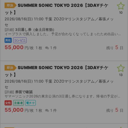
SUMMER SONIC TOKYO 2026【3DAYチケ
即決
ット】
10
2026/08/16(日) 11:00 千葉 ZOZOマリンスタジアム／幕張メッ
セ
[詳細]
3日通し券（金土日有効）
イープラスで購入しました。 予定が合わなくなってしまったため出品いたします。 【お渡し方法】 発券情報（13桁の払込票番号）をお知らせします。 【発券方法】 2026年8月11...
男性
コンビニ
55,000
5
円/枚
1 枚
1 件
残り
日
SUMMER SONIC TOKYO 2026【3DAYチケ
即決
ット】
13
2026/08/16(日) 11:00 千葉 ZOZOマリンスタジアム／幕張メッ
セ
[詳細]
券面で確認
サマーソニック2026の東京公演の3日通し券になります。帰省の予定が入り行けなくなったので出品しました。主催者先行で取りました、8月7日15時からダウンロード開始になりますので、それ以降のお渡し...
女性
主催者
電チケ
55,000
5
円/枚
1 枚
1 件
残り
日