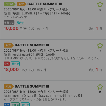
BATTLE SUMMIT III
NEW!
即決
2026/08/11(火) 18:00 神奈川 Kアリーナ横浜
9
[詳細]
7列目 【LEVEL 1｜1 ~ 17列｜121 ~ 140番】
チケットのみです
名義なし
電チケ
16,000
1
円/枚
2 枚
14 件
残り
日
BATTLE SUMMIT III
即決
2026/08/11(火) 18:00 神奈川 Kアリーナ横浜
3
[詳細]
level3 gate304 3列目 200番
【最速MBC先行受付】 台風で予定が変更になり行けないため、 泣く泣く出品いたします。
女性
電チケ
18,000
1
円/枚
1 枚
7 件
残り
日
BATTLE SUMMIT III
即決
2026/08/11(火) 18:00 神奈川 Kアリーナ横浜
12
[詳細]
level1 4列17.18番 【LEVEL 1｜1 ~ 17列｜1 ~ 20番】
イープラスにてチケットの受け渡しを行います。
男性
主催者
電チケ