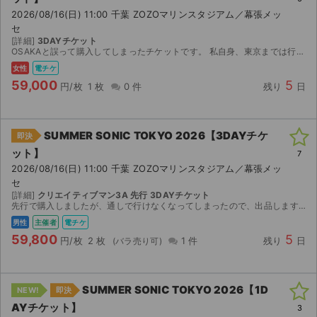
2026/08/16(日) 11:00 千葉 ZOZOマリンスタジアム／幕張メッ
セ
[詳細]
3DAYチケット
OSAKAと誤って購入してしまったチケットです。 私自身、東京までは行けないので購入していただきたいです。
女性
電チケ
59,000
5
円/枚
1 枚
0 件
残り
日
SUMMER SONIC TOKYO 2026【3DAYチケ
即決
ット】
7
2026/08/16(日) 11:00 千葉 ZOZOマリンスタジアム／幕張メッ
セ
[詳細]
クリエイティブマン3A 先行 3DAYチケット
先行で購入しましたが、通しで行けなくなってしまったので、出品します クリエイティブマン3A会員先行にて購入してますので、スマチケになります 8/7〜ダウンロード開は可能になるため8/7以降システ...
男性
主催者
電チケ
59,800
5
円/枚
2 枚
1 件
残り
日
SUMMER SONIC TOKYO 2026【1D
NEW!
即決
AYチケット】
3