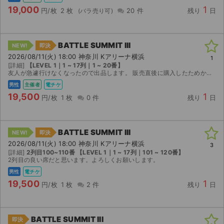
19,000
1
円/枚
2 枚
20 件
残り
日
BATTLE SUMMIT III
NEW!
即決
2026/08/11(火) 18:00 神奈川 Kアリーナ横浜
1
[詳細]
【LEVEL 1｜1 ~ 17列｜1 ~ 20番】
友人が急遽行けなくなったので出品します。 販売直後に購入したためかなり良い席だと思います。 レベル1 2列目 10番代です。 全力で楽しみましょう！ 短い間ですがよろしくお願...
男性
主催者
電チケ
19,500
1
円/枚
1 枚
0 件
残り
日
BATTLE SUMMIT III
NEW!
即決
2026/08/11(火) 18:00 神奈川 Kアリーナ横浜
3
[詳細]
2列目100~110番 【LEVEL 1｜1 ~ 17列｜101 ~ 120番】
2列目の良い席だと思います。よろしくお願いします。
男性
電チケ
19,500
1
円/枚
1 枚
2 件
残り
日
BATTLE SUMMIT III
即決