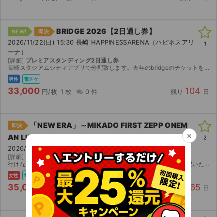
BRIDGE 2026【2日通し券】
NEW!
即決
2026/11/22(日) 15:30 長崎 HAPPINESSARENA（ハピネスアリ
1
ーナ）
[詳細]
プレミアスタンディング2日通し券
長崎スタジアムシティアプリで分配致します。去年のbridgeのチケットを長崎スタジアムシティアプリで購入した人のみの先着チケットなので、1次選考よりも最速先行です。チケットはもう所持しているので...
男性
電チケ
33,000
104
円/枚
1 枚
0 件
残り
日
「NEW ERA」～MIKADO FIRST ZEPP ONEM
即決
×
AN LIVE～
2
2026/10/14(水) 19:00 東京 Zepp DiverCity （TOKYO）
[詳細]
1ＦスタンディングB10番台の連番
行けなくなってしまったのでお譲りいたします！イープラスにて分配いたします。
女性
電チケ
35,000
65
円/枚
2 枚
2 件
残り
日