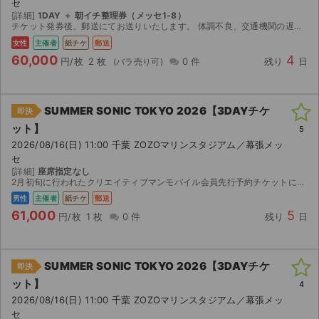
セ
[詳細]
1DAY ＋ 朝イチ整理券（メッセ1-8）
チケット発券後、郵送にてお送りいたします。 体調不良、交通機関の遅延、お目当てのアーティストの不在等主催者側の公演中止以外いかなる理由・場合もキャンセルや返金はいたしかねます。
女性
主催者
紙チケ
郵送
60,000
4
円/枚
2 枚
0 件
残り
日
SUMMER SONIC TOKYO 2026【3DAYチケ
即決
ット】
5
2026/08/16(日) 11:00 千葉 ZOZOマリンスタジアム／幕張メッ
セ
[詳細]
座席指定なし
2月初旬に行われたクリエイティブマンモバイル会員先行予約チケットになりますが、予定が合わず出品します。 【お渡し方法】 コンビニ発券開始日時は公演3日前の14:00からみたいなので、それ以降...
男性
主催者
紙チケ
郵送
61,000
5
円/枚
1 枚
0 件
残り
日
SUMMER SONIC TOKYO 2026【3DAYチケ
即決
ット】
4
2026/08/16(日) 11:00 千葉 ZOZOマリンスタジアム／幕張メッ
セ