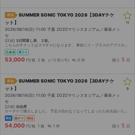
SUMMER SONIC TOKYO 2026【3DAYチケ
即決
ット】
11
2026/08/16(日) 11:00 千葉 ZOZOマリンスタジアム／幕張メッ
セ
[詳細]
3日間通し券、２枚。
こちらのチケットはスマチケになります。 事前にイ－プラスのアプリのインストールをお済ませください。 ご購入の場合にはイ－プラスのアプリに登録済みのメ－ルアドレス（複数枚ご購入の場合には複数人分...
主催者
電チケ
53,000
5
円/枚
2 枚
0 件
残り
日
SUMMER SONIC TOKYO 2026【3DAYチケ
即決
ット】
9
2026/08/16(日) 11:00 千葉 ZOZOマリンスタジアム／幕張メッ
セ
[詳細]
自由席
ローチケで購入しました。 予定が合わなくなってしまったため出品いたします。 【お渡し方法】 発券情報（予約番号など）をお知らせします。 【発券方法】 2026年8月7日（金）12:00から発券開...
男性
紙チケ
郵送
54,000
5
円/枚
1 枚
1 件
残り
日