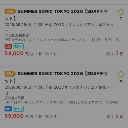
SUMMER SONIC TOKYO 2026【3DAYチケ
即決
ット】
7
2026/08/16(日) 11:00 千葉 ZOZOマリンスタジアム／幕張メッ
セ
[詳細]
座席未定
予定が合わなくなってしまったため出品いたします。 【お渡し方法】 電子チケット（イープラス）にて分配いたします。 分配可能になり次第、取引連絡にてURLをお送りします。 【注意事...
女性
電チケ
54,000
5
円/枚
1 枚
0 件
残り
日
SUMMER SONIC TOKYO 2026【3DAYチケ
即決
ット】
9
2026/08/16(日) 11:00 千葉 ZOZOマリンスタジアム／幕張メッ
セ
[詳細]
3日券
8月11日の15時よりスマチケダウンロード開始となりますので、その時間に分配いたします。 ＊この値段で売れなかったら自分で参加するので値下げの予定はありません
男性
電チケ
55,000
5
円/枚
1 枚
1 件
残り
日