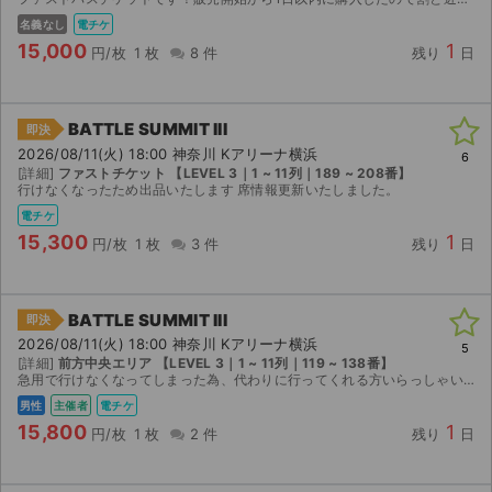
名義なし
電チケ
15,000
1
円/枚
1 枚
8 件
残り
日
BATTLE SUMMIT III
即決
2026/08/11(火) 18:00 神奈川 Kアリーナ横浜
6
[詳細]
ファストチケット 【LEVEL 3｜1 ~ 11列｜189 ~ 208番】
行けなくなったため出品いたします 席情報更新いたしました。
電チケ
15,300
1
円/枚
1 枚
3 件
残り
日
BATTLE SUMMIT III
即決
2026/08/11(火) 18:00 神奈川 Kアリーナ横浜
5
[詳細]
前方中央エリア 【LEVEL 3｜1 ~ 11列｜119 ~ 138番】
急用で行けなくなってしまった為、代わりに行ってくれる方いらっしゃいましたらぜひお願いいたします！！
男性
主催者
電チケ
15,800
1
円/枚
1 枚
2 件
残り
日