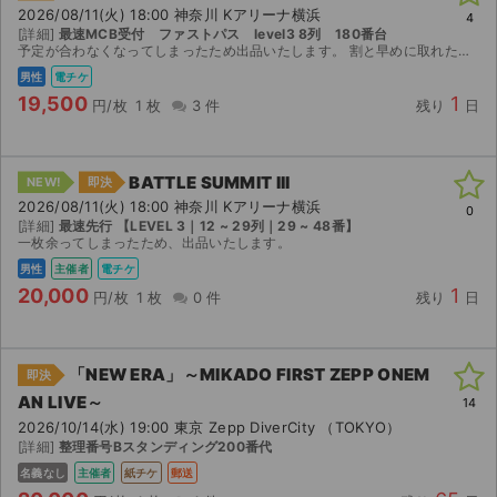
2026/08/11(火) 18:00 神奈川 Kアリーナ横浜
4
[詳細]
最速MCB受付 ファストパス level3 8列 180番台
予定が合わなくなってしまったため出品いたします。 割と早めに取れたのでいい席かなと思います。 【お渡し方法】 電子チケット（チケットぴあ／イープラス）にて分配いたします。 分配可能になり次第、...
男性
電チケ
19,500
1
円/枚
1 枚
3 件
残り
日
BATTLE SUMMIT III
NEW!
即決
2026/08/11(火) 18:00 神奈川 Kアリーナ横浜
0
[詳細]
最速先行 【LEVEL 3｜12 ~ 29列｜29 ~ 48番】
一枚余ってしまったため、出品いたします。
男性
主催者
電チケ
20,000
1
円/枚
1 枚
0 件
残り
日
「NEW ERA」～MIKADO FIRST ZEPP ONEM
即決
AN LIVE～
14
2026/10/14(水) 19:00 東京 Zepp DiverCity （TOKYO）
[詳細]
整理番号Bスタンディング200番代
名義なし
主催者
紙チケ
郵送