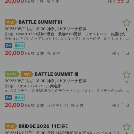
20,000
65
円/枚
1 枚
1 件
残り
日
BATTLE SUMMIT III
即決
2026/08/11(火) 18:00 神奈川 Kアリーナ横浜
8
[詳細]
Level1 1〜10列60番台 最速MCB受付 ファストパス お届け先住所変更可
外せない予定が入ってしまい行けなくなってしまったので、出品します。 値下げ可能です。
男性
電チケ
20,000
1
円/枚
2 枚
6 件
残り
日
BATTLE SUMMIT III
NEW!
即決
2026/08/11(火) 18:00 神奈川 Kアリーナ横浜
4
[詳細]
ファストパス バトル判定席
e+のスマチケ、最速MCB受付のチケットになります。 スマチケのため、分配可能。 レベル1 、6列目の2枚連番です。
男性
電チケ
20,000
1
円/枚
2 枚
2 件
残り
日
BRIDGE 2026【1日券】
即決
2026/11/22(日) 15:30 長崎 HAPPINESSARENA（ハピネスアリ
6