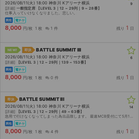
2026/08/11(火) 18:00 神奈川 Kアリーナ横浜
9
[詳細]
一般指定席 【LEVEL 3｜12 ~ 29列｜9 ~ 28番】
ライブ・コンサート（海外）
仕事入っていけなくなりました。悲しい。
男性
電チケ
イベント
8,000
1
円/枚
1 枚
1 件
残り
日
スポーツ
BATTLE SUMMIT III
NEW!
即決
演劇・ミュージカル
2026/08/11(火) 18:00 神奈川 Kアリーナ横浜
6
[詳細]
【LEVEL 3｜12 ~ 29列｜139 ~ 153番】
ご利用ガイド
男性
電チケ
8,000
1
円/枚
1 枚
0 件
残り
日
ご利用ガイド
手数料・お支払い方法
BATTLE SUMMIT III
即決
2026/08/11(火) 18:00 神奈川 Kアリーナ横浜
14
AIに質問する
[詳細]
【LEVEL 3｜12 ~ 29列｜49 ~ 63番】
急用で行けなくなってしまった為出品致します。 最速MCB受付にて5月16日に購入致しました。 チケットはイープラスにて分配する形になります。 整番発表は9日になります。 DVDは付属致しません。...
よくある質問
男性
電チケ
8,000
1
円/枚
1 枚
4 件
残り
日
お知らせ