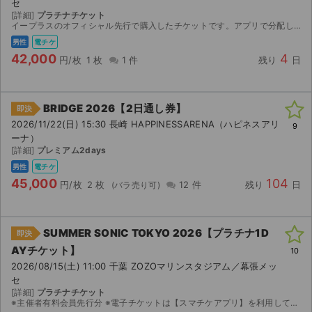
セ
[詳細]
プラチナチケット
イープラスのオフィシャル先行で購入したチケットです。アプリで分配しますので、メールアドレスの連絡をお願い致します。
男性
電チケ
42,000
4
円/枚
1 枚
1 件
残り
日
BRIDGE 2026【2日通し券】
即決
2026/11/22(日) 15:30 長崎 HAPPINESSARENA（ハピネスアリ
9
ーナ）
[詳細]
プレミアム2days
男性
電チケ
45,000
104
円/枚
2 枚
12 件
残り
日
SUMMER SONIC TOKYO 2026【プラチナ1D
即決
AYチケット】
10
2026/08/15(土) 11:00 千葉 ZOZOマリンスタジアム／幕張メッ
セ
[詳細]
プラチナチケット
※主催者有料会員先行分 ※電子チケットは【スマチケアプリ】を利用してのご入場となりますので、アプリのダウンロードをお願い致します。 ダウンロード期間になりましたら、取引連絡へスマチケ受取用Ｕ...