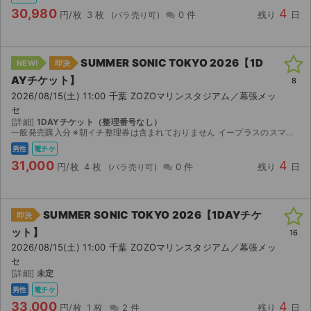
30,980
4
円/枚
3 枚
0 件
残り
日
SUMMER SONIC TOKYO 2026【1D
NEW!
即決
AYチケット】
8
2026/08/15(土) 11:00 千葉 ZOZOマリンスタジアム／幕張メッ
セ
[詳細]
1DAYチケット（整理番号なし）
一般発売購入分 ※朝イチ整理券は含まれておりません イープラスのスマチケでダウンロード開始後に分配します。 ◆受取方法 スマチケ ※2026/08/12（水）15:00以降ダウンロード可能です...
男性
電チケ
31,000
4
円/枚
4 枚
0 件
残り
日
SUMMER SONIC TOKYO 2026【1DAYチケ
即決
ット】
16
2026/08/15(土) 11:00 千葉 ZOZOマリンスタジアム／幕張メッ
セ
[詳細]
未定
男性
電チケ
33,000
4
円/枚
1 枚
2 件
残り
日