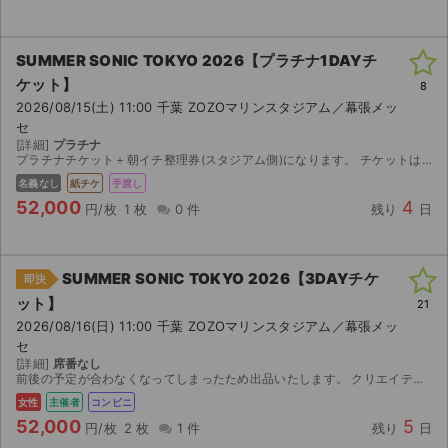
SUMMER SONIC TOKYO 2026【プラチナ1DAYチ
ケット】
8
2026/08/15(土) 11:00 千葉 ZOZOマリンスタジアム／幕張メッ
セ
[詳細]
プラチナ
プラチナチケット＋朝イチ整理券(スタジアム側)になります。 チケットは電子なので分配。 朝イチ整理券は紙なので当日の朝 待ち合わせしてお渡しする形になります。
名義なし
紙チケ
手渡し
52,000
4
円/枚
1 枚
0 件
残り
日
SUMMER SONIC TOKYO 2026【3DAYチケ
即決
ット】
21
2026/08/16(日) 11:00 千葉 ZOZOマリンスタジアム／幕張メッ
セ
[詳細]
席番なし
前後の予定が合わなくなってしまったため出品いたします。 クリエイティブマンオフィシャル先行で当選したチケットです。 先に画像もお送りすることも可能です。 発券は8/11 14時以降になります。 ...
女性
主催者
コンビニ
52,000
5
円/枚
2 枚
1 件
残り
日