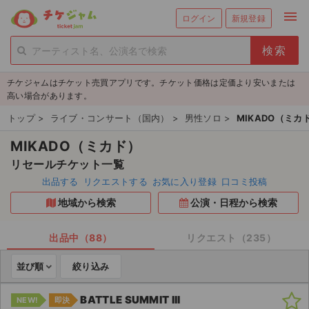
menu
ログイン
新規登録
person_add
exit_to_app
新規会員登録
ログイン
チケジャムはチケット売買アプリです。チケット価格は定価より安いまたは
チケットを探す
高い場合があります。
新着チケット
トップ
>
ライブ・コンサート（国内）
>
男性ソロ
>
MIKADO（ミカ
MIKADO（ミカド）
値下げしたチケット
リセールチケット一覧
都道府県からチケットを探す
出品する
リクエストする
お気に入り登録
口コミ投稿
地域から検索
公演・日程から検索
もうすぐ開催のチケット
チケットのリクエスト一覧
出品中（88）
リクエスト（235）
並び順
絞り込み
取扱チケット
BATTLE SUMMIT III
NEW!
即決
ライブ・コンサート（国内）