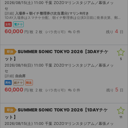
2026/08/15(土) 11:00 千葉 ZOZOマリンスタジアム／幕張メッ
セ
[詳細]
入場券＋朝イチ整理券(1次当選分)マリンR付き
1DAY入場券はスマチケ分配、朝イチ整理券は公演3日前に発券次第、郵送となります。 2枚連番になりますので2枚購入していただけたらコンビニでの発券番号を送りますのでご自身で発券下さい。 入場券と...
女性
電チケ
60,000
4
円/枚
2 枚
0 件
残り
日
SUMMER SONIC TOKYO 2026【3DAYチケ
即決
ット】
5
2026/08/16(日) 11:00 千葉 ZOZOマリンスタジアム／幕張メッ
セ
[詳細]
自由席
男性
紙チケ
郵送
60,000
5
円/枚
2 枚
0 件
残り
日
SUMMER SONIC TOKYO 2026【1DAYチケ
即決
ット】
11
2026/08/15(土) 11:00 千葉 ZOZOマリンスタジアム／幕張メッ