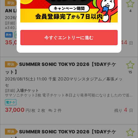
「NEW ERA」～MIKADO FIRST ZEPP ONEM
即決
AN LIVE～
4
2026/09/23(水) 19:00 大阪 Zepp Osaka Bayside
[詳細]
a340.341
a340.341
男性
主催者
電チケ
今すぐエントリーに進む
35,000
44
円/枚
2 枚
0 件
残り
日
SUMMER SONIC TOKYO 2026【1DAYチケ
即決
ット】
15
2026/08/15(土) 11:00 千葉 ZOZOマリンスタジアム／幕張メッ
セ
[詳細]
入場チケット
サマソニチケット2枚 電子チケット本日より発券可能になりましたので送り可能です
電チケ
37,000
4
円/枚
2 枚
2 件
残り
日
SUMMER SONIC TOKYO 2026【1DAYチケ
即決