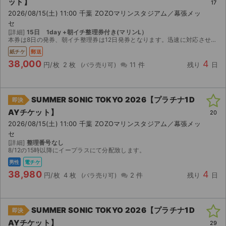
ット】
17
2026/08/15(土) 11:00 千葉 ZOZOマリンスタジアム／幕張メッ
セ
[詳細]
15日 1day +朝イチ整理券付き(マリンL）
本券は8日の発券、朝イチ整理券は12日発券となります。迅速に対応させていただきますが、台風等の郵送トラブルも想定されますので、関東圏の方の購入を希望致します。レターパックにて発送です。８／６日追...
紙チケ
郵送
38,000
4
円/枚
2 枚
11 件
残り
日
SUMMER SONIC TOKYO 2026【プラチナ1D
即決
AYチケット】
20
2026/08/15(土) 11:00 千葉 ZOZOマリンスタジアム／幕張メッ
セ
[詳細]
整理番号なし
8/12の15時以降にイープラスにて分配致します。
男性
電チケ
38,980
4
円/枚
4 枚
2 件
残り
日
SUMMER SONIC TOKYO 2026【プラチナ1D
即決
AYチケット】
29