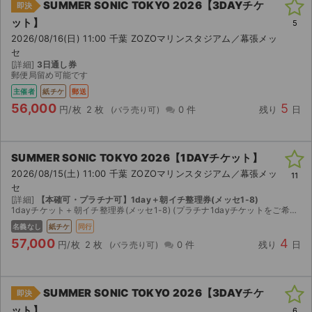
SUMMER SONIC TOKYO 2026【3DAYチケ
即決
ット】
5
2026/08/16(日) 11:00 千葉 ZOZOマリンスタジアム／幕張メッ
セ
[詳細]
3日通し券
郵便局留め可能です
主催者
紙チケ
郵送
56,000
5
円/枚
2 枚
0 件
残り
日
SUMMER SONIC TOKYO 2026【1DAYチケット】
2026/08/15(土) 11:00 千葉 ZOZOマリンスタジアム／幕張メッ
11
セ
[詳細]
【本確可・プラチナ可】1day＋朝イチ整理券(メッセ1-8)
1dayチケット＋朝イチ整理券(メッセ1-8) (プラチナ1dayチケットをご希望の場合は＋5000円で変更可能ですのでコメントお願いいたします) 本人確認対応可能です。 当日開場時刻前にお...
名義なし
紙チケ
同行
57,000
4
円/枚
2 枚
0 件
残り
日
SUMMER SONIC TOKYO 2026【3DAYチケ
即決
ット】
6