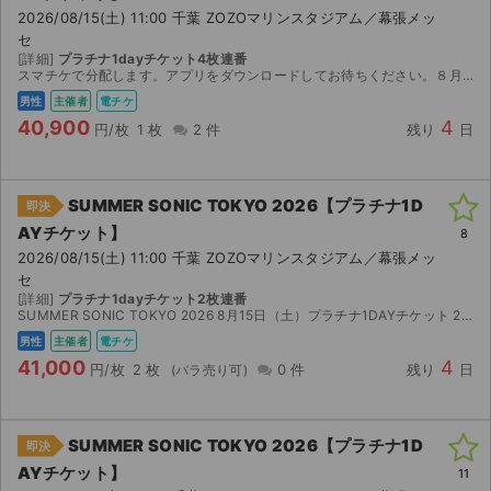
2026/08/15(土) 11:00 千葉 ZOZOマリンスタジアム／幕張メッ
セ
[詳細]
プラチナ1dayチケット4枚連番
スマチケで分配します。アプリをダウンロードしてお待ちください。８月9日以降分配予定です。
男性
主催者
電チケ
40,900
4
円/枚
1 枚
2 件
残り
日
SUMMER SONIC TOKYO 2026【プラチナ1D
即決
AYチケット】
8
2026/08/15(土) 11:00 千葉 ZOZOマリンスタジアム／幕張メッ
セ
[詳細]
プラチナ1dayチケット2枚連番
SUMMER SONIC TOKYO 2026 8月15日（土）プラチナ1DAYチケット 2枚 仕事の都合により参加できなくなったため出品いたします。 ・会場：ZOZOマリンスタジ...
男性
主催者
電チケ
41,000
4
円/枚
2 枚
0 件
残り
日
SUMMER SONIC TOKYO 2026【プラチナ1D
即決
AYチケット】
11