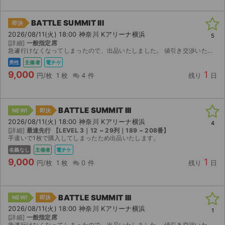
BATTLE SUMMIT III
即決
2026/08/11(火) 18:00 神奈川 Kアリーナ横浜
5
[詳細]
一般指定席
急遽行けなくなってしまったので、出品いたしました。 値引き交渉いたしますので質問等お待ちしております。
男性
主催者
電チケ
9,000
1
円/枚
1 枚
4 件
残り
日
BATTLE SUMMIT III
NEW!
即決
2026/08/11(火) 18:00 神奈川 Kアリーナ横浜
4
[詳細]
最速先行 【LEVEL 3｜12 ~ 29列｜189 ~ 208番】
手違いで1枚で購入してしまったため出品いたします。
名義なし
主催者
電チケ
9,000
1
円/枚
1 枚
0 件
残り
日
サイト情報
BATTLE SUMMIT III
NEW!
即決
チケットジャム運営会社
2026/08/11(火) 18:00 神奈川 Kアリーナ横浜
1
[詳細]
一般指定席
急遽行けなくなってしまったので、出品いたしました。 値引き交渉いたしますので質問等お待ちしております。