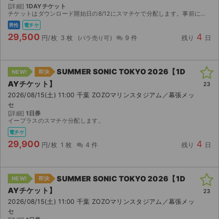
[詳細]
1DAYチケット
チケットはダウンロード開始日の8/12にスマチケで分配します。事前にイープラス会員登録とアプリのダウンロードをお願いします。電子チケット分配に買い手のメールアドレスが必要なため、ご入金後連絡ボー...
男性
電チケ
29,500
4
円/枚
3 枚
9 件
残り
日
SUMMER SONIC TOKYO 2026【1D
NEW!
即決
AYチケット】
23
2026/08/15(土) 11:00 千葉 ZOZOマリンスタジアム／幕張メッ
セ
[詳細]
1日券
イープラスのスマチケ分配します。
電チケ
29,900
4
円/枚
1 枚
4 件
残り
日
SUMMER SONIC TOKYO 2026【1D
NEW!
即決
AYチケット】
23
2026/08/15(土) 11:00 千葉 ZOZOマリンスタジアム／幕張メッ
セ