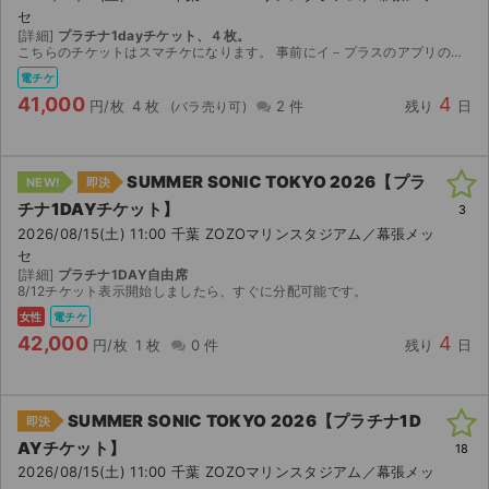
セ
[詳細]
プラチナ1dayチケット、４枚。
こちらのチケットはスマチケになります。 事前にイ－プラスのアプリのインストールをお済ませください。 ご購入の場合にはイ－プラスのアプリに登録済みのメ－ルアドレス（複数枚ご購入の場合には複数人分...
電チケ
41,000
4
円/枚
4 枚
2 件
残り
日
SUMMER SONIC TOKYO 2026【プラ
NEW!
即決
チナ1DAYチケット】
3
2026/08/15(土) 11:00 千葉 ZOZOマリンスタジアム／幕張メッ
セ
[詳細]
プラチナ1DAY自由席
8/12チケット表示開始しましたら、すぐに分配可能です。
女性
電チケ
42,000
4
円/枚
1 枚
0 件
残り
日
SUMMER SONIC TOKYO 2026【プラチナ1D
即決
AYチケット】
18
2026/08/15(土) 11:00 千葉 ZOZOマリンスタジアム／幕張メッ