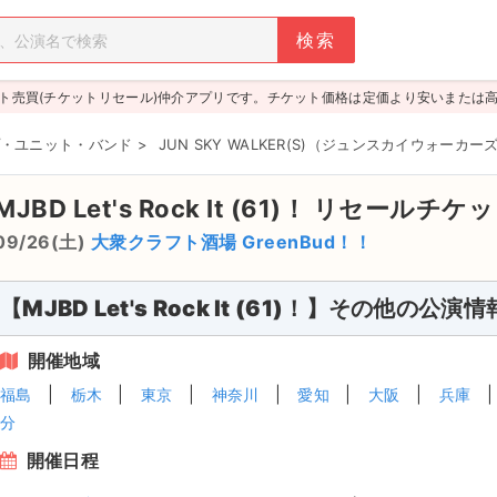
ト売買(チケットリセール)仲介アプリです。チケット価格は定価より安いまたは
・ユニット・バンド
>
JUN SKY WALKER(S)（ジュンスカイウォーカー
MJBD Let's Rock It (61)！
リセールチケッ
09/26(土)
大衆クラフト酒場 GreenBud！！
【MJBD Let's Rock It (61)！】その他の公演情
開催地域
福島
栃木
東京
神奈川
愛知
大阪
兵庫
分
開催日程