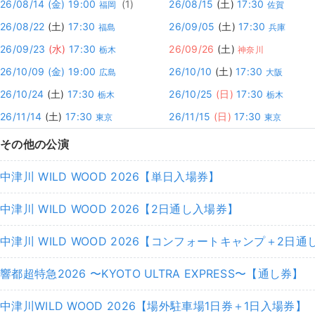
26/08/14
(金)
19:00
(1)
26/08/15
(土)
17:30
福岡
佐賀
26/08/22
(土)
17:30
26/09/05
(土)
17:30
福島
兵庫
26/09/23
(水)
17:30
26/09/26
(土)
栃木
神奈川
26/10/09
(金)
19:00
26/10/10
(土)
17:30
広島
大阪
26/10/24
(土)
17:30
26/10/25
(日)
17:30
栃木
栃木
26/11/14
(土)
17:30
26/11/15
(日)
17:30
東京
東京
その他の公演
中津川 WILD WOOD 2026【単日⼊場券】
中津川 WILD WOOD 2026【2⽇通し⼊場券】
中津川 WILD WOOD 2026【コンフォートキャンプ＋2⽇
響都超特急2026 〜KYOTO ULTRA EXPRESS〜【通し券】
中津川WILD WOOD 2026【場外駐車場1日券＋1日入場券】