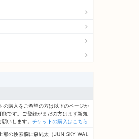
keyboard_arrow_right
keyboard_arrow_right
keyboard_arrow_right
keyboard_arrow_right
ケットの購入をご希望の方は以下のページか
可能です。ご登録がまだの方はまず新規
お願いします。
チケットの購入はこちら
ジ上部の検索欄に森純太（JUN SKY WAL