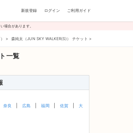
新規登録
ログイン
ご利用ガイド
高い場合があります。
ズ）
>
森純太（JUN SKY WALKER(S)） チケット
>
MJBD Let's Rock It
ト一覧
報
奈良
広島
福岡
佐賀
大