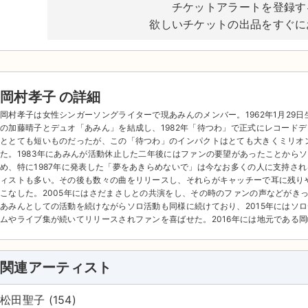
チケットアラートを登録す
欲しいチケットの出品をすぐに
岡村孝子 の詳細
岡村孝子は女性シンガーソングライターで現あみんのメンバー。1962年1月29日
の加藤晴子とデュオ「あみん」を結成し、1982年「待つわ」で正式にレコード
ととても短いものだったが、この「待つわ」のインパクトはとても大きくミリオ
た。1983年にあみんが活動休止した二年後にはファンの要望があったことから
め、特に1987年に発表した「夢をあきらめないで」は今なお多くの人に支持さ
ィストも多い。その後も数々の曲をリリースし、それらがキャッチーで耳に残り
こなした。2005年にはさだまさしとの共演をし、その時のファンの声などがきっ
あみんとしての活動を続けながらソロ活動も同様に続けており、2015年にはソ
ムやライブ集が続いてリリースされファンを喜ばせた。2016年には地元である
関連アーティスト
松田聖子 (154)