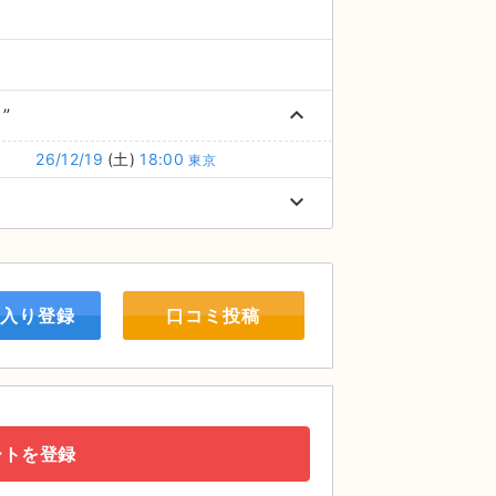
keyboard_arrow_up
 ”
26/12/19
(土)
18:00
東京
keyboard_arrow_down
入り登録
口コミ投稿
ートを登録