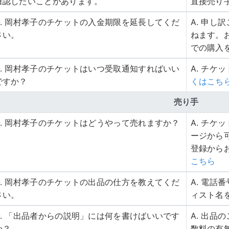
確認したいことがあります。
直接売り
Q. 岡村孝子のチケットの入金期限を延長してくだ
A. 申
さい。
ねます。
での購入
Q. 岡村孝子のチケットはいつ受取通知すればいい
A. チケ
ですか？
くはこち
売り手
Q. 岡村孝子のチケットはどうやって売れますか？
A. チ
ージから
登録から
こちら
Q. 岡村孝子のチケットの出品の仕方を教えてくだ
A. 電
さい。
ィスト名
Q. 「出品者からの説明」には何を書けばいいです
A. 出
か？
数料の有